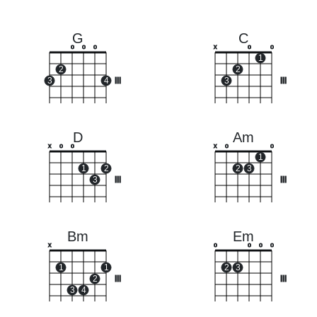
G
C
o
o
o
x
o
o
1
2
2
3
4
III
3
III
D
Am
x
o
o
x
o
o
1
1
2
2
3
3
III
III
Bm
Em
x
o
o
o
o
1
1
2
3
2
III
III
3
4