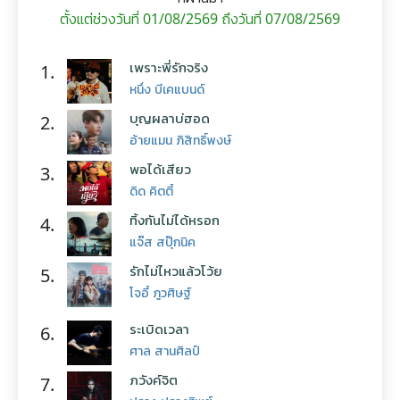
ตั้งแต่ช่วงวันที่ 01/08/2569 ถึงวันที่ 07/08/2569
เพราะพี่รักจริง
1.
หนึ่ง บีเคแบนด์
บุญผลาบ่ฮอด
2.
อ้ายแมน ภิสิทธิ์พงษ์
พอได้เสียว
3.
ดิด คิตตี้
ทิ้งกันไม่ได้หรอก
4.
แจ๊ส สปุ๊กนิค
รักไม่ไหวแล้วโว้ย
5.
โจอี้ ภูวศิษฐ์
ระเบิดเวลา
6.
ศาล สานศิลป์
ภวังค์จิต
7.