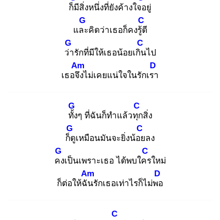
ก็มี
สิ่งหนึ่งที่ยังค้างใจอ
ยู่
G
C
และ
คิดว่าเธอก็คงรู้ดี
G
C
ว่า
รักที่มีให้เธอน้อยเกิน
ไป
Am
D
เธอจึง
ไม่เคยแน่ใจในรักเรา
G
C
ทั้ง
ๆ ที่ฉันก็ทำแล้วทุก
สิ่ง
G
C
ก็ดู
เหมือนมันจะยิ่งน้อย
ลง
G
C
คง
เป็นเพราะเธอ ได้พบใคร
ใหม่
Am
D
ก็ต่อให้ฉัน
รักเธอเท่าไรก็ไม่พอ
C