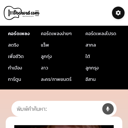
คอร์ดเพลง
คอร์ดเพลงง่ายๆ
คอร์ดเพลงโปรด
สตริง
แร็พ
สากล
เพื่อชีวิต
ลูกทุ่ง
ใต้
กำเมือง
ลาว
ลูกกรุง
การ์ตูน
ละคร/ภาพยนตร์
อีสาน