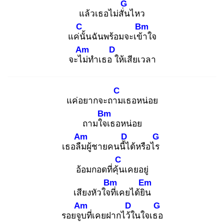
G
แล้วเธอไม่สั่น
ไหว
C
Bm
แค่นั้
นฉันพร้อมจะเข้า
ใจ
Am
D
จะไม่
ทำเธอ ใ
ห้เสียเวลา
C
แค่อยากจะถาม
เธอหน่อย
Bm
ถามใจเ
ธอหน่อย
Am
D
G
เธอลืม
ผู้ชายคนนี้ไ
ด้หรือไร
C
อ้อมกอดที่คุ้น
เคยอยู่
Bm
Em
เสียงหัวใจที่
เคยได้ยิน
Am
D
G
รอยจูบ
ที่เคยฝากไว้ใ
นใจเธอ