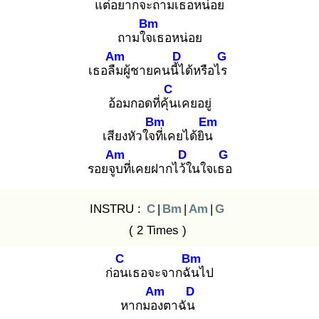
แต่อยากจะถาม
เธอหน่อย
Bm
ถามใจเ
ธอหน่อย
Am
D
G
เธอลืม
ผู้ชายคนนี้ไ
ด้หรือไร
C
อ้อมกอดที่คุ้น
เคยอยู่
Bm
Em
เสียงหัวใจที่
เคยได้ยิน
Am
D
G
รอยจูบ
ที่เคยฝากไว้ใ
นใจเธอ
INSTRU :
C
|
Bm
|
Am
|
G
( 2 Times )
C
Bm
ก่อน
เธอจะจากฉัน
ไป
Am
D
หากมอง
ตาฉัน