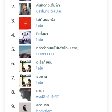
คืนที่ดาวเต็มฟ้า
2.
ปราโมทย์ วิเลปะนะ
ไม่คิดนอกใจ
3.
โลโซ
ใจสั่งมา
4.
โลโซ
กลัวว่าฉันจะไม่เสียใจ (Fear)
5.
PURPEECH
อะไรก็ยอม
6.
โลโซ
ซมซาน
7.
โลโซ
มานะ
8.
พงษ์สิทธิ์ คำภีร์
ความรัก
9.
bodyslam