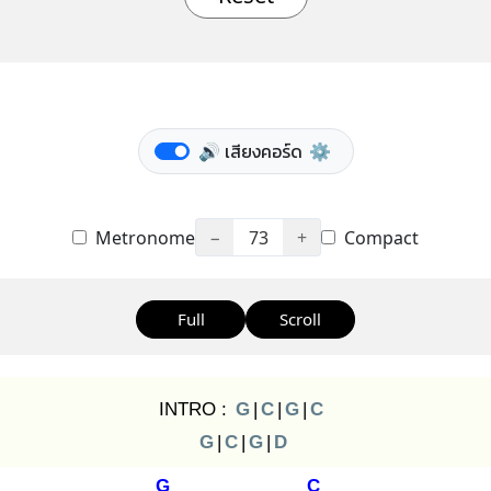
🔊 เสียงคอร์ด
⚙️
Metronome
−
73
+
Compact
Full
Scroll
INTRO :
G
|
C
|
G
|
C
G
|
C
|
G
|
D
G
C