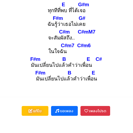
E
G#m
ทุกทีที่พบ
ที่ได้เจอ
F#m
G#
ฉันรู้ว่
าเธอไม่เคย
C#m
C#mM7
จะสัมผัส
ถึง..
C#m7
C#m6
ในใจฉัน
F#m
B
E
C#
มัน
เปลี่ยนไปแล้ว
คำว่าเพื่อน
F#m
B
E
มัน
เปลี่ยนไปแล้ว
คำว่าเพื่อน
แก้ไข
ขอเพลง
เพลงโปรด