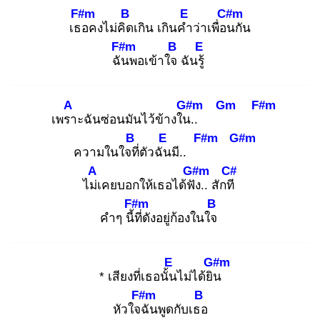
F#m
B
E
C#m
เธอ
คงไม่คิด
เกิน เกินคำ
ว่าเพื่อน
กัน
F#m
B
E
ฉัน
พอเข้าใจ
ฉันรู้
A
G#m
Gm
F#m
เพรา
ะฉันซ่อนมันไว้ข้างใน.
.
B
E
F#m
G#m
ความในใจที่
ตัวฉัน
มี..
A
G#m
C#
ไม่เ
คยบอกให้เธอได้ฟัง
.. สักที
F#m
B
คำๆ นี้ที่
ดังอยู่ก้องในใจ
E
G#m
* เสียงที่เธอนั้น
ไม่ได้ยิน
F#m
B
หัวใจฉั
นพูดกับเธอ