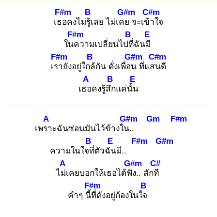
F#m
B
G#m
C#m
เธอ
คงไม่รู้เ
ลย ไม่เคย
จะเข้า
ใจ
F#m
B
E
ในค
วามเปลี่ยนไปที่
ฉันมี
F#m
B
G#m
C#m
เรา
ยังอยู่ใกล้
กัน ดั่งเพื่อน
ที่แสน
ดี
A
B
E
เธอ
คงรู้สึก
แค่นั้น
A
G#m
Gm
F#m
เพรา
ะฉันซ่อนมันไว้ข้างใน.
.
B
E
F#m
G#m
ความในใจที่
ตัวฉัน
มี..
A
G#m
C#
ไม่เ
คยบอกให้เธอได้ฟัง
.. สักที
F#m
B
คำๆ นี้ที่
ดังอยู่ก้องในใจ