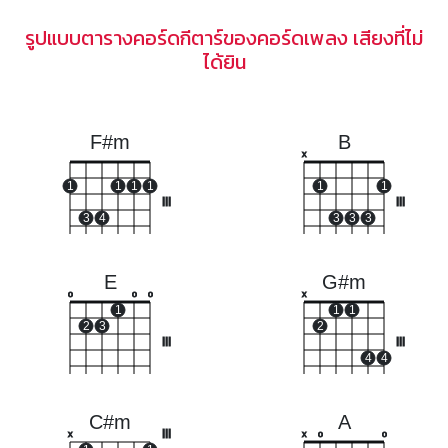
รูปแบบตารางคอร์ดกีตาร์ของคอร์ดเพลง เสียงที่ไม่
ได้ยิน
F#m
B
x
1
1
1
1
1
1
III
III
3
4
3
3
3
E
G#m
o
o
o
x
1
1
1
2
3
2
III
III
4
4
C#m
A
III
x
x
o
o