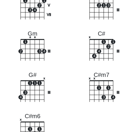
1
1
2
V
2
1
3
3
4
III
VII
Gm
C#
o
o
x
1
1
1
2
2
3
4
III
4
III
4
G#
C#m7
x
x
x
1
1
1
1
1
3
III
III
4
3
4
C#m6
x
1
1