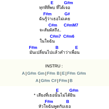
E
G#m
ทุกทีที่พบ
ที่ได้เจอ
F#m
G#
ฉันรู้ว่
าเธอไม่เคย
C#m
C#mM7
จะสัมผัส
ถึง..
C#m7
C#m6
ในใจฉัน
F#m
B
E
มัน
เปลี่ยนไปแล้ว
คำว่าเพื่อน
INSTRU :
A
|
G#m
Gm
|
F#m
B
|
E
|
F#m
G#m
A
|
G#m
C#
|
F#m
|
B
E
G#m
* เสียงที่เธอนั้น
ไม่ได้ยิน
F#m
B
หัวใจฉั
นพูดกับเธอ