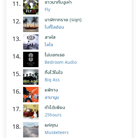
ชาวนากับงูเห่า
11.
Fly
นาฬิกาทราย (sign)
12.
โบกี้ไลอ้อน
สาหัส
13.
โลโซ
ไม่บอกเธอ
14.
Bedroom Audio
ทิ้งไว้ในใจ
15.
Big Ass
แพ้ทาง
16.
ลาบานูน
ทำได้เพียง
17.
25hours
แค่คุณ
18.
Musketeers