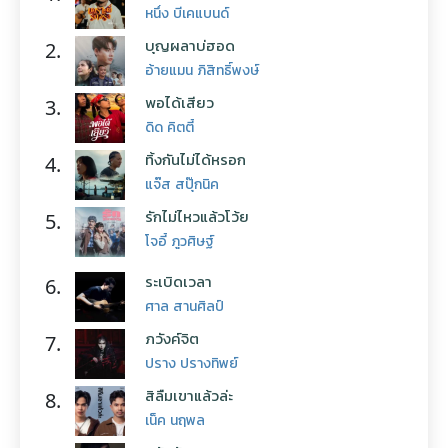
หนึ่ง บีเคแบนด์
บุญผลาบ่ฮอด
2.
อ้ายแมน ภิสิทธิ์พงษ์
พอได้เสียว
3.
ดิด คิตตี้
ทิ้งกันไม่ได้หรอก
4.
แจ๊ส สปุ๊กนิค
รักไม่ไหวแล้วโว้ย
5.
โจอี้ ภูวศิษฐ์
ระเบิดเวลา
6.
ศาล สานศิลป์
ภวังค์จิต
7.
ปราง ปรางทิพย์
สิลืมเขาแล้วล่ะ
8.
เน็ค นฤพล