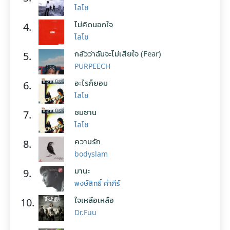
โลโซ
ไม่คิดนอกใจ
4.
โลโซ
กลัวว่าฉันจะไม่เสียใจ (Fear)
5.
PURPEECH
อะไรก็ยอม
6.
โลโซ
ซมซาน
7.
โลโซ
ความรัก
8.
bodyslam
มานะ
9.
พงษ์สิทธิ์ คำภีร์
ใจเหลือเหลือ
10.
Dr.Fuu