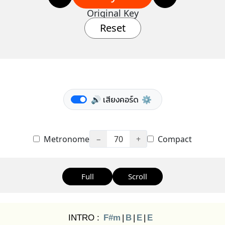
Original Key
Reset
🔊 เสียงคอร์ด
⚙️
Metronome
−
70
+
Compact
Full
Scroll
INTRO :
F#m
|
B
|
E
|
E