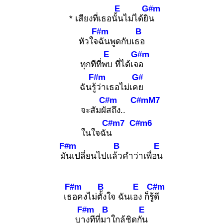
E
G#m
* เสียงที่เธอนั้น
ไม่ได้ยิน
F#m
B
หัวใจฉั
นพูดกับเธอ
E
G#m
ทุกทีที่พบ
ที่ได้เจอ
F#m
G#
ฉันรู้ว่
าเธอไม่เคย
C#m
C#mM7
จะสัมผัส
ถึง..
C#m7
C#m6
ในใจฉัน
F#m
B
E
มัน
เปลี่ยนไปแล้ว
คำว่าเพื่อน
F#m
B
E
C#m
เธอ
คงไม่ตั้ง
ใจ ฉันเอง
ก็รู้ดี
F#m
B
E
บาง
ทีที่มา
ใกล้ชิดกัน