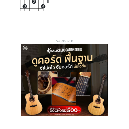
2
III
3
4
SPONSORED