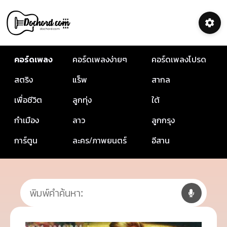
คอร์ดเพลง
คอร์ดเพลงง่ายๆ
คอร์ดเพลงโปรด
สตริง
แร็พ
สากล
เพื่อชีวิต
ลูกทุ่ง
ใต้
กำเมือง
ลาว
ลูกกรุง
การ์ตูน
ละคร/ภาพยนตร์
อีสาน