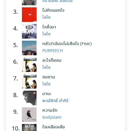
ปราโมทย์ วิเลปะนะ
ไม่คิดนอกใจ
3.
โลโซ
ใจสั่งมา
4.
โลโซ
กลัวว่าฉันจะไม่เสียใจ (Fear)
5.
PURPEECH
อะไรก็ยอม
6.
โลโซ
ซมซาน
7.
โลโซ
มานะ
8.
พงษ์สิทธิ์ คำภีร์
ความรัก
9.
bodyslam
ใจเหลือเหลือ
10.