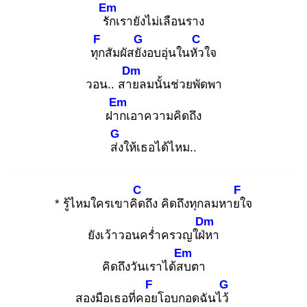
Em
รัก
เรายังไม่เลือนราง
F
G
C
ทุก
สัมผัสยัง
อบอุ่นในหัว
ใจ
Dm
วอน.. สาย
ลมนั้นช่วยพัดพา
Em
ฝาก
เอาความคิดถึง
G
ส่ง
ให้เธอได้ไหม..
C
F
* รู้ไหมใครเขาคิด
ถึง คิดถึงทุกลมหายใ
จ
Dm
ยังเว้าวอนคร่ำครวญใฝ่ห
า
Em
คิดถึงวันเราได้สบ
ตา
F
G
สองมือเธอที่คอย
โอบกอดฉันไว้