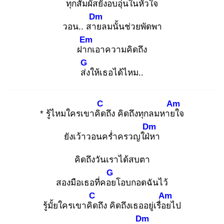
ทุก
สัมผัสยัง
อบอุ่นในหัว
ใจ
Dm
วอน.. สาย
ลมนั้นช่วยพัดพา
Em
ฝาก
เอาความคิดถึง
G
ส่ง
ให้เธอได้ไหม..
C
Am
* รู้ไหมใครเขาคิด
ถึง คิดถึงทุกลมหายใ
จ
Dm
ยังเว้าวอนคร่ำครวญใฝ่ห
า
คิดถึงวันเราได้สบตา
G
สองมือเธอที่คอย
โอบกอดฉันไว้
C
Am
รู้มั้ยใครเขาคิด
ถึง คิดถึงเธออยู่เรื่อย
ไป
Dm