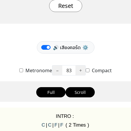
Reset
🔊 เสียงคอร์ด
⚙️
Metronome
−
83
+
Compact
Full
Scroll
INTRO :
C
|
C
|
F
|
F
( 2 Times )