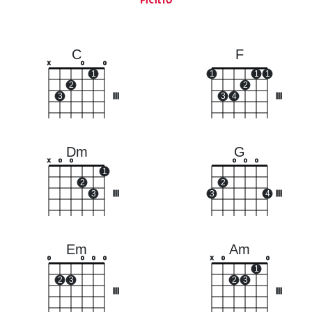
C
F
x
o
o
1
1
1
1
2
2
3
III
3
4
III
Dm
G
x
o
o
o
o
o
1
2
2
3
III
3
4
III
Em
Am
o
o
o
o
x
o
o
1
2
3
2
3
III
III