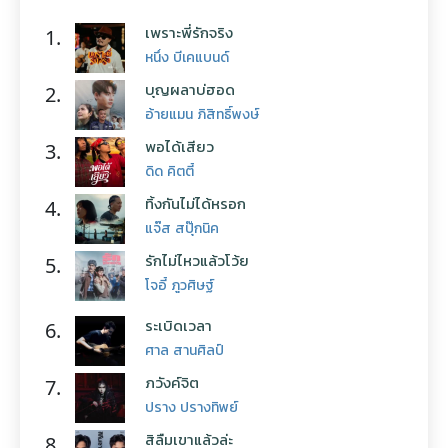
เพราะพี่รักจริง
1.
หนึ่ง บีเคแบนด์
บุญผลาบ่ฮอด
2.
อ้ายแมน ภิสิทธิ์พงษ์
พอได้เสียว
3.
ดิด คิตตี้
ทิ้งกันไม่ได้หรอก
4.
แจ๊ส สปุ๊กนิค
รักไม่ไหวแล้วโว้ย
5.
โจอี้ ภูวศิษฐ์
ระเบิดเวลา
6.
ศาล สานศิลป์
ภวังค์จิต
7.
ปราง ปรางทิพย์
สิลืมเขาแล้วล่ะ
8.