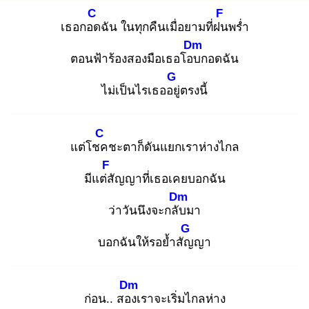
C
F
เธอกอด
ฉัน ในทุกคืนเมื่อยามที่ฝน
พร่ำ
Dm
ตอนฟ้าร้องสองมือเธอโอบ
กอดฉัน
G
ไม่เป็นไรเธออยู่
ตรงนี้
C
แต่โชค
ชะตาก็ดันแยกเราห่างไกล
F
มีแต่สั
ญญาที่เธอเคยบอกฉัน
Dm
ว่าวันนึงจะกลับ
มา
G
บอกฉันให้รอย้ำสัญ
ญา
Dm
ก่อน.. สอง
เราจะเริ่มไกลห่าง