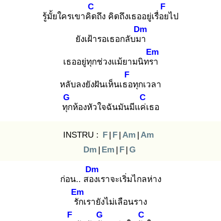
C
F
รู้มั้ยใครเขาคิด
ถึง คิดถึงเธออยู่เรื่อย
ไป
Dm
ยังเฝ้ารอเธอกลับมา
Em
เธออยู่ทุกช่วงแม้ยามนิทรา
F
หลับลงยังฝันเห็นเธอ
ทุกเวลา
G
C
ทุก
ห้องหัวใจฉันมันมีแค่เ
ธอ
INSTRU :
F
|
F
|
Am
|
Am
Dm
|
Em
|
F
|
G
Dm
ก่อน.. สอง
เราจะเริ่มไกลห่าง
Em
รัก
เรายังไม่เลือนราง
F
G
C