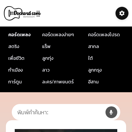
คอร์ดเพลง
คอร์ดเพลงง่ายๆ
คอร์ดเพลงโปรด
สตริง
แร็พ
สากล
เพื่อชีวิต
ลูกทุ่ง
ใต้
กำเมือง
ลาว
ลูกกรุง
การ์ตูน
ละคร/ภาพยนตร์
อีสาน