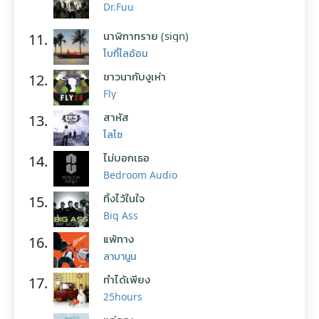
Dr.Fuu
นาฬิกาทราย (sign)
11.
โบกี้ไลอ้อน
ชาวนากับงูเห่า
12.
Fly
สาหัส
13.
โลโซ
ไม่บอกเธอ
14.
Bedroom Audio
ทิ้งไว้ในใจ
15.
Big Ass
แพ้ทาง
16.
ลาบานูน
ทำได้เพียง
17.
25hours