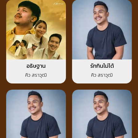
อธิษฐาน
รักกินไม่ได้
คิว สราวุฒิ
คิว สราวุฒิ