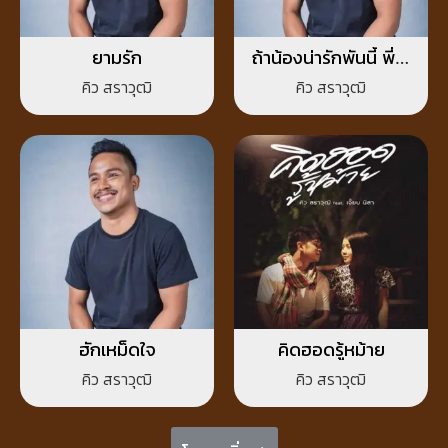
ยามรัก
ถ้าน้องน่ารักพันนี้ พี่จะ
ให้แม่ไปขอ
คิว สราวุฒิ
คิว สราวุฒิ
ฮักเหม็ดใจ
คิดฮอดรู้หม้าย
คิว สราวุฒิ
คิว สราวุฒิ