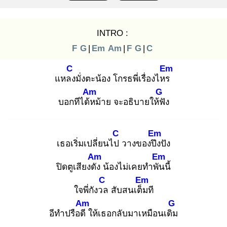
INTRO :
F
G
|
Em
Am
|
F
G
|
C
C
Em
แหลง
มั่งตะน้อง โกรธพี่เรื่องไหร
Am
G
บอกทีได้ห
ม้าย จะอธิบายให้ฟั
ง
C
Em
เธอเริ่มเปลี่ยนไป
วางของปึง
ปัง
Am
Em
ปิดตูเสียงดัง
น้องไม่เคยทำพัน
นี้
C
Em
ใจพี่กังวล
สับสนเต็ม
ที
Am
G
อีทำปรือดี
ให้เธอกลับมาเหมือนเดิม