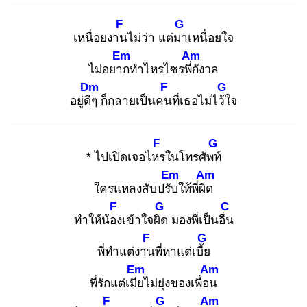
F
G
เหนื่อยงาน
ไม่ว่า แต่มา
เหนื่อยใจ
Em
Am
ไม่อยาก
ทำไหรไซรพี่กั
งวล
Dm
F
G
อยู่ดีๆ
ก็กลายเป็นคน
ที่เธอไม่ไว้ใ
จ
F
G
* ไปเปิดเจอไหร
ในโทรศัพท์
Em
Am
ใครแหลงสับปรับ
ให้พี่ผิด
F
G
C
ทำให้น้อง
เข้าใจผิด
มองพี่เป็นอื่น
F
G
พี่ทำแต่งาน
พี่หาแต่เบี้ย
Em
Am
พี่รักแต่เมีย
ไม่ยุ่งของเพื่อน
F
G
Am