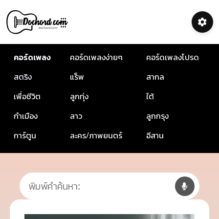
คอร์ดเพลง
คอร์ดเพลงง่ายๆ
คอร์ดเพลงโปรด
สตริง
แร็พ
สากล
เพื่อชีวิต
ลูกทุ่ง
ใต้
กำเมือง
ลาว
ลูกกรุง
การ์ตูน
ละคร/ภาพยนตร์
อีสาน