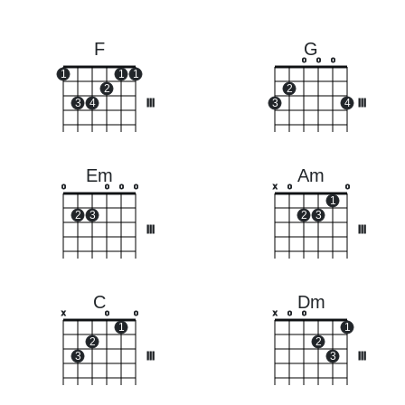
F
G
o
o
o
1
1
1
2
2
3
4
III
3
4
III
Em
Am
o
o
o
o
x
o
o
1
2
3
2
3
III
III
C
Dm
x
o
o
x
o
o
1
1
2
2
3
III
3
III