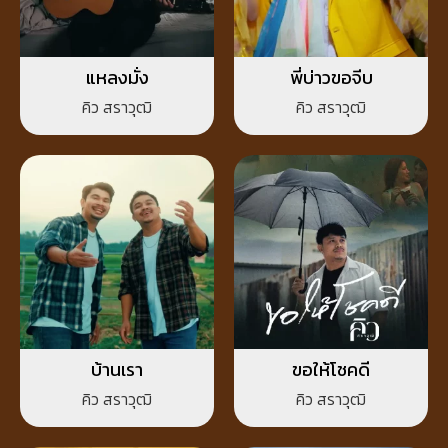
แหลงมั่ง
พี่บ่าวขอจีบ
คิว สราวุฒิ
คิว สราวุฒิ
บ้านเรา
ขอให้โชคดี
คิว สราวุฒิ
คิว สราวุฒิ