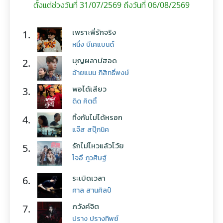
ตั้งแต่ช่วงวันที่ 31/07/2569 ถึงวันที่ 06/08/2569
เพราะพี่รักจริง
1.
หนึ่ง บีเคแบนด์
บุญผลาบ่ฮอด
2.
อ้ายแมน ภิสิทธิ์พงษ์
พอได้เสียว
3.
ดิด คิตตี้
ทิ้งกันไม่ได้หรอก
4.
แจ๊ส สปุ๊กนิค
รักไม่ไหวแล้วโว้ย
5.
โจอี้ ภูวศิษฐ์
ระเบิดเวลา
6.
ศาล สานศิลป์
ภวังค์จิต
7.
ปราง ปรางทิพย์