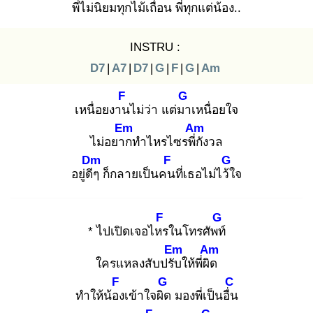
พี่ไม่นิยม
ทุกไม้เถื่อน
พี่ทุกแต่น้
อง..
INSTRU :
D7
|
A7
|
D7
|
G
|
F
|
G
|
Am
F
G
เหนื่อยงาน
ไม่ว่า แต่มา
เหนื่อยใจ
Em
Am
ไม่อยาก
ทำไหรไซรพี่กั
งวล
Dm
F
G
อยู่ดีๆ
ก็กลายเป็นคน
ที่เธอไม่ไว้ใ
จ
F
G
* ไปเปิดเจอไหร
ในโทรศัพท์
Em
Am
ใครแหลงสับปรับ
ให้พี่ผิด
F
G
C
ทำให้น้อง
เข้าใจผิด
มองพี่เป็นอื่น