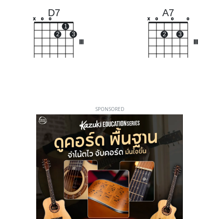
D7
A7
x
o
o
x
o
o
o
1
2
3
2
3
III
III
SPONSORED