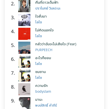
คืนที่ดาวเต็มฟ้า
2.
ปราโมทย์ วิเลปะนะ
ใจสั่งมา
3.
โลโซ
ไม่คิดนอกใจ
4.
โลโซ
กลัวว่าฉันจะไม่เสียใจ (Fear)
5.
PURPEECH
อะไรก็ยอม
6.
โลโซ
ซมซาน
7.
โลโซ
ความรัก
8.
bodyslam
มานะ
9.
พงษ์สิทธิ์ คำภีร์