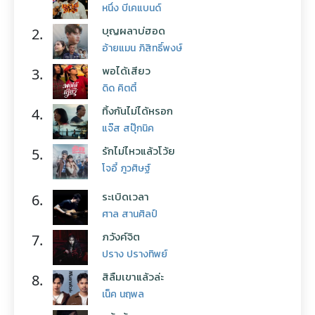
หนึ่ง บีเคแบนด์
บุญผลาบ่ฮอด
2.
อ้ายแมน ภิสิทธิ์พงษ์
พอได้เสียว
3.
ดิด คิตตี้
ทิ้งกันไม่ได้หรอก
4.
แจ๊ส สปุ๊กนิค
รักไม่ไหวแล้วโว้ย
5.
โจอี้ ภูวศิษฐ์
ระเบิดเวลา
6.
ศาล สานศิลป์
ภวังค์จิต
7.
ปราง ปรางทิพย์
สิลืมเขาแล้วล่ะ
8.
เน็ค นฤพล