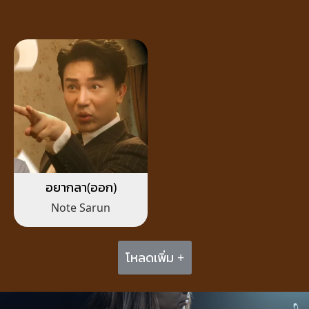
อยากลา(ออก)
Note Sarun
โหลดเพิ่ม +