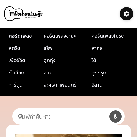
คอร์ดเพลง
คอร์ดเพลงง่ายๆ
คอร์ดเพลงโปรด
สตริง
แร็พ
สากล
เพื่อชีวิต
ลูกทุ่ง
ใต้
กำเมือง
ลาว
ลูกกรุง
การ์ตูน
ละคร/ภาพยนตร์
อีสาน