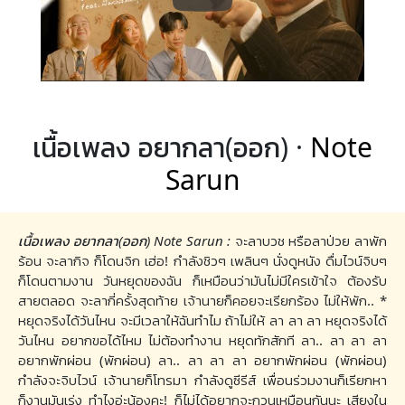
เนื้อเพลง อยากลา(ออก) ·
Note
Sarun
เนื้อเพลง อยากลา(ออก) Note Sarun :
จะลาบวช หรือลาป่วย ลาพัก
ร้อน จะลากิจ ก็โดนจิก เฮ่อ! กำลังชิวๆ เพลินๆ นั่งดูหนัง ดื่มไวน์จิบๆ
ก็โดนตามงาน วันหยุดของฉัน ก็เหมือนว่ามันไม่มีใครเข้าใจ ต้องรับ
สายตลอด จะลากี่ครั้งสุดท้าย เจ้านายก็คอยจะเรียกร้อง ไม่ให้พัก.. *
หยุดจริงได้วันไหน จะมีเวลาให้ฉันทำไม ถ้าไม่ให้ ลา ลา ลา หยุดจริงได้
วันไหน อยากขอได้ไหม ไม่ต้องทำงาน หยุดทักสักที ลา.. ลา ลา ลา
อยากพักผ่อน (พักผ่อน) ลา.. ลา ลา ลา อยากพักผ่อน (พักผ่อน)
กำลังจะจิบไวน์ เจ้านายก็โทรมา กำลังดูซีรีส์ เพื่อนร่วมงานก็เรียกหา
ก็งานมันเร่ง ทำไงอ่ะน้องคะ! ก็ไม่ได้อยากจะกวนเหมือนกันนะ เสียงใน