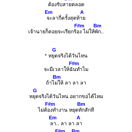
ต้องรับสาย
ตลอด
Em
A
จะ
ลากี่ครั้งสุดท้าย
F#m
Bm
เจ้านายก็คอยจะเรียกร้อง
ไม่ให้พัก
..
G
* หยุด
จริงได้วันไหน
F#m
จะมีเวลาให้ฉัน
ทำไม
Bm
ถ้าไม่ใ
ห้ ลา ลา ลา
G
หยุด
จริงได้วันไหน อยากขอได้ไหม
F#m
Bm
ไม่ต้อง
ทำงาน หยุดทัก
สักที
Em
A
ลา
.. ลา ลา ลา
F#m
Bm