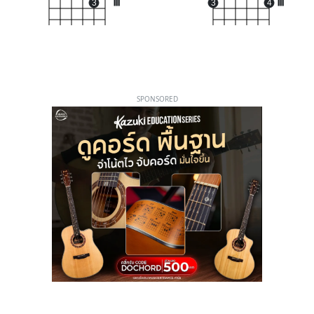
3
III
3
4
III
SPONSORED