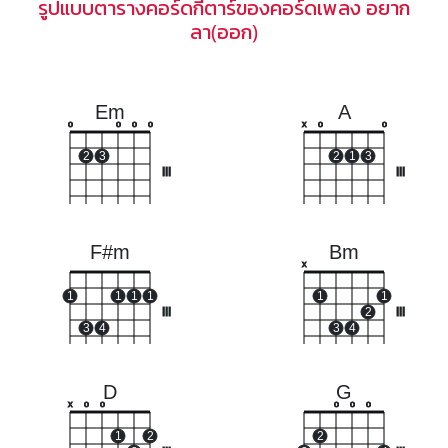
รูปแบบตารางคอร์ดกีตาร์ของคอร์ดเพลง อยาก
ลา(ออก)
Em
A
o
o
o
o
x
o
o
2
3
2
1
3
III
III
F#m
Bm
x
1
1
1
1
1
1
III
2
III
3
4
3
4
D
G
x
o
o
o
o
o
1
2
2