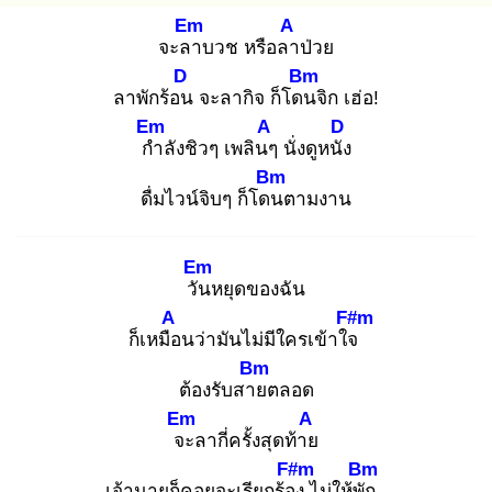
Em
A
จะลา
บวช หรือลา
ป่วย
D
Bm
ลาพักร้อน
จะลากิจ ก็โดน
จิก เฮ่อ!
Em
A
D
กำ
ลังชิวๆ เพลินๆ
นั่งดูหนัง
Bm
ดื่มไวน์จิบๆ ก็โดน
ตามงาน
Em
วัน
หยุดของฉัน
A
F#m
ก็เหมือ
นว่ามันไม่มีใครเข้าใจ
Bm
ต้องรับสาย
ตลอด
Em
A
จะ
ลากี่ครั้งสุดท้าย
F#m
Bm
เจ้านายก็คอยจะเรียกร้อง
ไม่ให้พัก
..