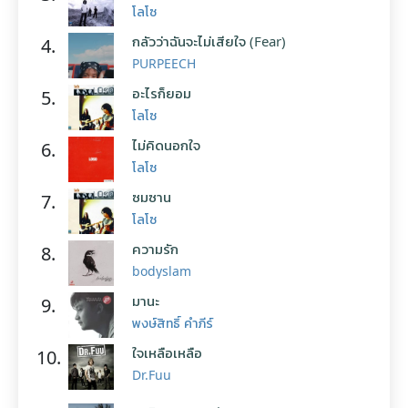
โลโซ
กลัวว่าฉันจะไม่เสียใจ (Fear)
4.
PURPEECH
อะไรก็ยอม
5.
โลโซ
ไม่คิดนอกใจ
6.
โลโซ
ซมซาน
7.
โลโซ
ความรัก
8.
bodyslam
มานะ
9.
พงษ์สิทธิ์ คำภีร์
ใจเหลือเหลือ
10.
Dr.Fuu