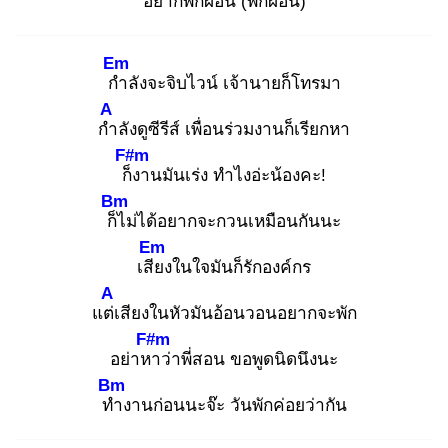
อยากพัก
ผ่อน (พัก
ผ่อน)
Em
กำ
ลังจะจิบไวน์ เจ้านายก็โทรมา
A
กำ
ลังดูซีรีส์ เพื่อนร่วมงานก็เรียกหา
F#m
ก็ง
านมันเร่ง ทำไงอ่ะน้องคะ!
Bm
ก็ไ
ม่ได้อยากจะกวนเหมือนกันนะ
Em
เสีย
งในใจมันก็รักองค์กร
A
แต่เ
สียงในหัวมันอ้อนวอนอยากจะพัก
F#m
อย่าหา
ว่าพี่สอน ขอพูดนิดนึงนะ
Bm
ทำ
งานก่อนนะจ๊ะ วันพักค่อยว่ากัน