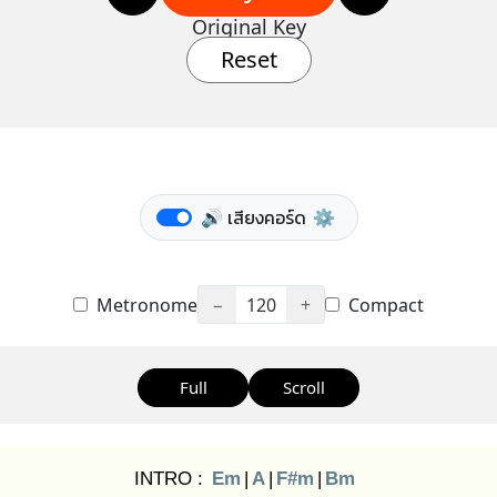
Original Key
Reset
🔊 เสียงคอร์ด
⚙️
Metronome
−
120
+
Compact
Full
Scroll
INTRO :
Em
|
A
|
F#m
|
Bm