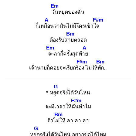
Em
วัน
หยุดของฉัน
A
F#m
ก็เหมือ
นว่ามันไม่มีใครเข้าใจ
Bm
ต้องรับสาย
ตลอด
Em
A
จะ
ลากี่ครั้งสุดท้าย
F#m
Bm
เจ้านายก็คอยจะเรียกร้อง
ไม่ให้พัก
..
G
* หยุด
จริงได้วันไหน
F#m
จะมีเวลาให้ฉัน
ทำไม
Bm
ถ้าไม่ใ
ห้ ลา ลา ลา
G
หยุด
จริงได้วันไหน อยากขอได้ไหม