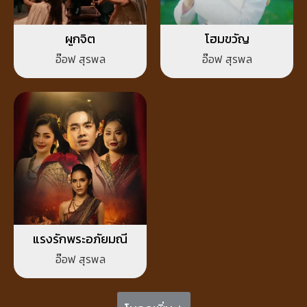
ผูกจิต
โฮมขวัญ
อ๊อฟ สุรพล
อ๊อฟ สุรพล
แรงรักพระอภัยมณี
อ๊อฟ สุรพล