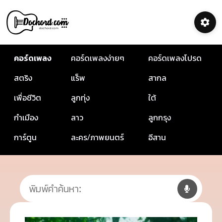
คอร์ดเพลง
คอร์ดเพลงง่ายๆ
คอร์ดเพลงโปรด
สตริง
แร็พ
สากล
เพื่อชีวิต
ลูกทุ่ง
ใต้
กำเมือง
ลาว
ลูกกรุง
การ์ตูน
ละคร/ภาพยนตร์
อีสาน