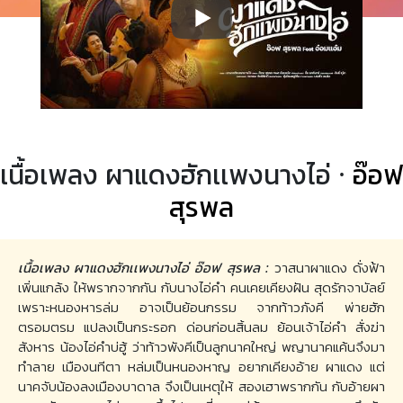
เนื้อเพลง ผาแดงฮักเเพงนางไอ่ ·
อ๊อฟ
สุรพล
เนื้อเพลง ผาแดงฮักเเพงนางไอ่ อ๊อฟ สุรพล :
วาสนาผาแดง ดั่งฟ้า
เพิ่นแกล้ง ให้พรากจากกัน กับนางไอ่คำ คนเคยเคียงฝัน สุดรักจาบัลย์
เพราะหนองหารล่ม อาจเป็นย้อนกรรม จากท้าวภังคี พ่ายฮัก
ตรอมตรม แปลงเป็นกระรอก ด่อนก่อนสิ้นลม ย้อนเจ้าไอ่คำ สั่งฆ่า
สังหาร น้องไอ่คำบ่ฮู้ ว่าท้าวพังคีเป็นลูกนาคใหญ่ พญานาคแค้นจึงมา
ทำลาย เมืองนทีตา หล่มเป็นหนองหาญ อยากเคียงอ้าย ผาแดง แต่
นาคจับน้องลงเมืองบาดาล จึงเป็นเหตุให้ สองเฮาพรากกัน กับอ้ายผา