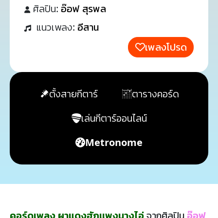
ศิลปิน:
อ๊อฟ สุรพล
แนวเพลง:
อีสาน
เพลงโปรด
ตั้งสายกีตาร์
ตารางคอร์ด
เล่นกีตาร์ออนไลน์
Metronome
คอร์ดเพลง ผาแดงฮักเเพงนางไอ่
จากศิลปิน
อ๊อฟ