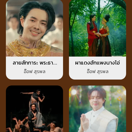
ลายสักการะ พระธาตุ
ผาแดงฮักเเพงนางไอ่
อินทร์แปลง
อ๊อฟ สุรพล
อ๊อฟ สุรพล