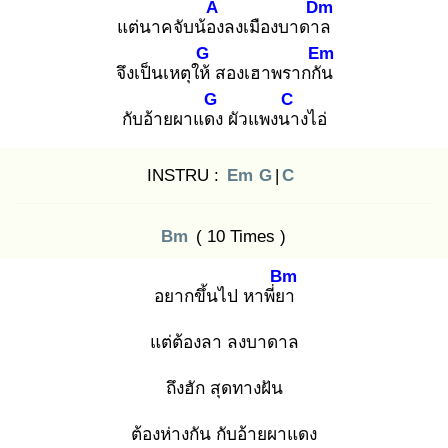
A
Dm
แต่นาคจับน้อง
ลงเมืองบาดาล
G
Em
จึงเป็นเหตุให้
สองเฮาพรากกัน
G
C
กับอ้ายผาแดง
ผัวแพงนา
งไอ่
INSTRU :
Em
G
|
C
Bm
( 10 Times )
Bm
อยากขึ้นไป หาพี่ยา
แต่ต้องลา ลงบาดาล
ถึงฮัก สุดทางฝัน
ต้องห่างกัน กับอ้ายผาแดง