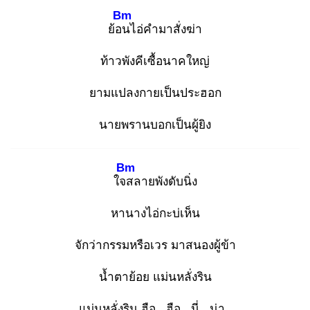
Bm
ย้อน
ไอ่คำมาสั่งฆ่า
ท้าวพังคีเซื้อนาคใหญ่
ยามแปลงกายเป็นประฮอก
นายพรานบอกเป็นผู้ยิง
Bm
ใจส
ลายพังดับนิ่ง
หานางไอ่กะบ่เห็น
จักว่ากรรมหรือเวร มาสนองผู้ข้า
น้ำตาย้อย แม่นหลั่งริน
แม่นหลั่งริน ฮือ.. ฮือ.. นี่.. น่า..