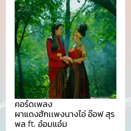
คอร์ดเพลง
ผาแดงฮักเเพงนางไอ่ อ๊อฟ สุร
พล ft. อ๋อมแอ๋ม