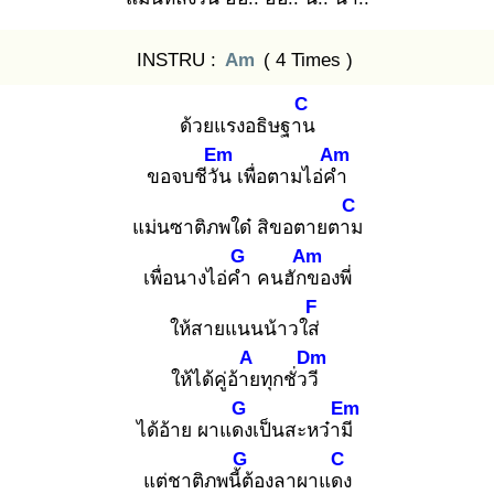
INSTRU :
Am
( 4 Times )
C
ด้วยแรงอธิษฐาน
Em
Am
ขอจบชีวัน
เพื่อตามไอ่คำ
C
แม่นซาติภพใด๋ สิขอตายตาม
G
Am
เพื่อนางไอ่คำ
คนฮักข
องพี่
F
ให้สายแนนน้าวใส่
A
Dm
ให้ได้คู่อ้าย
ทุกชั่ววี
G
Em
ได้อ้าย ผาแดง
เป็นสะหว๋ามี
G
C
แต่ชาติภพนี้ต้
องลาผาแดง