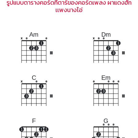
รูปแบบตารางคอร์ดกีตาร์ของคอร์ดเพลง ผาแดงฮัก
เเพงนางไอ่
Am
Dm
x
o
o
x
o
o
1
1
2
3
2
III
3
III
C
Em
x
o
o
o
o
o
o
1
2
2
3
3
III
III
F
G
o
o
o
1
1
1
2
2