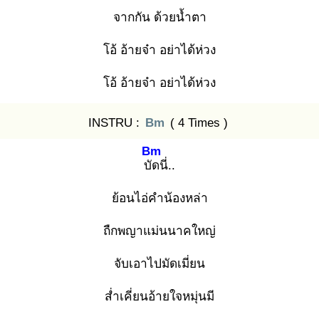
จากกัน ด้วยน้ำตา
โอ้ อ้ายจ๋า อย่าได้ห่วง
โอ้ อ้ายจ๋า อย่าได้ห่วง
INSTRU :
Bm
( 4 Times )
Bm
บัด
นี่..
ย้อนไอ่คำน้องหล่า
ถืกพญาแม่นนาคใหญ่
จับเอาไปมัดเมี่ยน
ส่ำเคี่ยนอ้ายใจหมุ่นมี