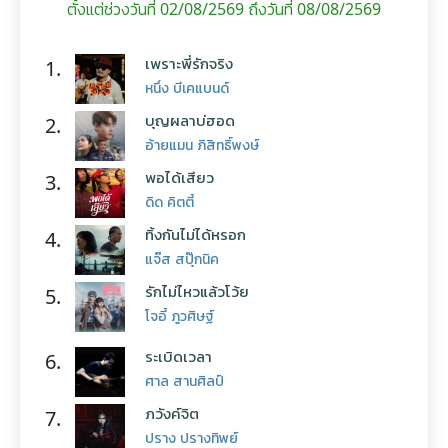
ตั้งแต่ช่วงวันที่ 02/08/2569 ถึงวันที่ 08/08/2569
เพราะพี่รักจริง
1.
หนึ่ง บีเคแบนด์
บุญผลาบ่ฮอด
2.
อ้ายแมน ภิสิทธิ์พงษ์
พอได้เสียว
3.
ดิด คิตตี้
ทิ้งกันไม่ได้หรอก
4.
แจ๊ส สปุ๊กนิค
รักไม่ไหวแล้วโว้ย
5.
โจอี้ ภูวศิษฐ์
ระเบิดเวลา
6.
ศาล สานศิลป์
ภวังค์จิต
7.
ปราง ปรางทิพย์