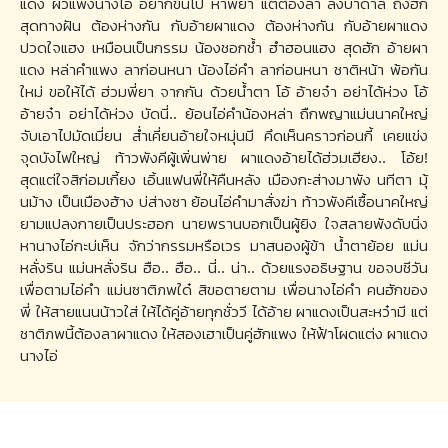
แดง ผัวแพงนางไอ่ อยากขึ้นไป หาพี่ยา แต่ต้องลา ลงบาดาล ถึงฮัก
สุดทางฝัน ต้องห่างกัน กับอ้ายผาแดง ต้องห่างกัน กับอ้ายผาแดง
ปวดใจแฮง เหมือนเป็นกรรม น้องชอกช้ำ ฮำฮอนแฮง สุดฮัก อ้ายผา
แดง หล่าคำแพง ลาก่อนหนา น้องไอ่คำ ลาก่อนหนา ชาติหน้า พ้อกัน
ใหม่ ขอให้ได้ ฮ่วมพี่ยา จากกัน ด้วยน้ำตา โอ้ อ้ายจ๋า อย่าได้ห่วง โอ้
อ้ายจ๋า อย่าได้ห่วง บัดนี่.. ย้อนไอ่คำน้องหล่า ถืกพญาแม่นนาคใหญ่
จับเอาไปมัดเมี่ยน ส่ำเคี่ยนอ้ายใจหมุ่นมี คึดเห็นคราวก่อนกี้ เคยแข่ง
จุดบังไฟใหญ่ ท้าวพังคีผู้เพิ่นพ่าย ผาแดงอ้ายได้ฮ่วมเฮียง.. โอ้ย!
สุดแต่ใจสิก่อมเกี้ยง เอิ้นแฟนพี่ให้คืนหลัง เมืองกะส่างมาพัง นทีตา มุ้
นม้าง เป็นเมืองฮ้าง บ่ส่างซา ย้อนไอ่คำมาสั่งฆ่า ท้าวพังคีเซื้อนาคใหญ่
ยามแปลงกายเป็นประฮอก นายพรานบอกเป็นผู้ยิง ใจสลายพังดับนิ่ง
หานางไอ่กะบ่เห็น จักว่ากรรมหรือเวร มาสนองผู้ข้า น้ำตาย้อย แม่น
หลั่งริน แม่นหลั่งริน ฮือ.. ฮือ.. นี่.. น่า.. ด้วยแรงอธิษฐาน ขอจบชีวัน
เพื่อตามไอ่คำ แม่นซาติภพใด๋ สิขอตายตาม เพื่อนางไอ่คำ คนฮักของ
พี่ ให้สายแนนน้าวใส่ ให้ได้คู่อ้ายทุกชั่ววี ได้อ้าย ผาแดงเป็นสะหว๋ามี แต่
ชาติภพนี้ต้องลาผาแดง ให้สองเฮาเป็นคู่ฮักแพง ให้ฟ้าโผดแต่ง ผาแดง
นางไอ่