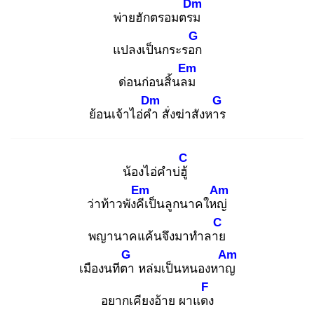
Dm
พ่ายฮักตรอมตรม
G
แปลงเป็นกระรอก
Em
ด่อนก่อนสิ้นลม
Dm
G
ย้อนเจ้าไอ่คำ
สั่งฆ่าสังหาร
C
น้องไอ่คำบ่ฮู้
Em
Am
ว่าท้าวพังคีเ
ป็นลูกนาคใหญ่
C
พญานาคแค้นจึงมาทำลาย
G
Am
เมืองนทีตา
หล่มเป็นหนองหาญ
F
อยากเคียงอ้าย ผาแดง