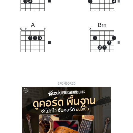
3
4
III
3
4
III
A
Bm
x
o
o
x
2
1
3
1
1
III
2
III
3
4
SPONSORED