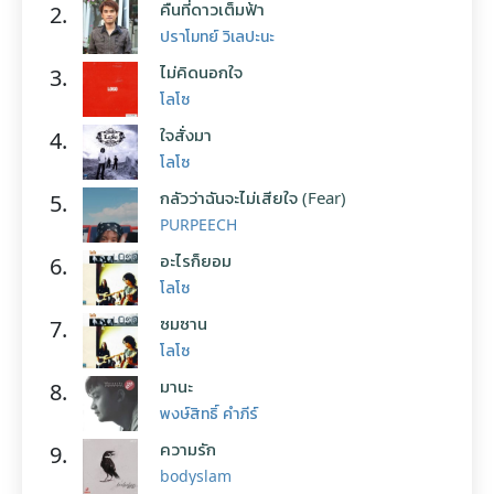
คืนที่ดาวเต็มฟ้า
2.
ปราโมทย์ วิเลปะนะ
ไม่คิดนอกใจ
3.
โลโซ
ใจสั่งมา
4.
โลโซ
กลัวว่าฉันจะไม่เสียใจ (Fear)
5.
PURPEECH
อะไรก็ยอม
6.
โลโซ
ซมซาน
7.
โลโซ
มานะ
8.
พงษ์สิทธิ์ คำภีร์
ความรัก
9.
bodyslam