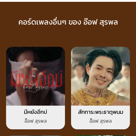
คอร์ดเพลงอื่นๆ ของ อ๊อฟ สุรพล
มีหยังอีกบ่
สักการะพระธาตุพนม
อ๊อฟ สุรพล
อ๊อฟ สุรพล