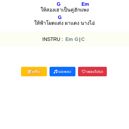
G
Em
ให้สองเฮา
เป็นคู่ฮักแพง
G
ให้ฟ้าโผดแต่ง
ผาแดง นางไอ่
INSTRU :
Em
G
|
C
แก้ไข
ขอเพลง
เพลงโปรด