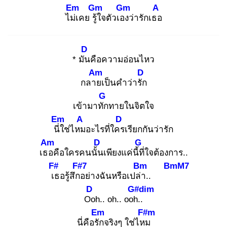
Em
Gm
Gm
A
ไม่เ
คย รู้ใ
จตัวเอง
ว่ารักเธอ
D
* มัน
คือความอ่อนไหว
Am
D
กลาย
เป็นคำว่ารัก
G
เข้ามาทัก
ทายในจิตใจ
Em
A
D
นี่ใ
ช่ไหม
อะไรที่ใคร
เรียกกันว่ารัก
Am
D
G
เธอ
คือใครคนนั้น
เพียงแค่นี้ที่
ใจต้องการ..
F#
F#7
Bm
BmM7
เธ
อรู้สึกอ
ย่างฉันหรือเปล่า
..
D
G#dim
Oo
h.. oh.. ooh.
.
Em
F#m
นี่คือรัก
จริงๆ ใช่ไหม