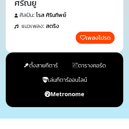
ศรัณยู
ศิลปิน:
โรส ศิรินทิพย์
แนวเพลง:
สตริง
เพลงโปรด
ตั้งสายกีตาร์
ตารางคอร์ด
เล่นกีตาร์ออนไลน์
Metronome