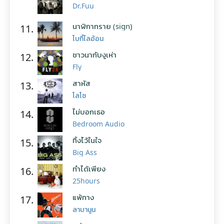
Dr.Fuu
นาฬิกาทราย (sign)
11.
โบกี้ไลอ้อน
ชาวนากับงูเห่า
12.
Fly
สาหัส
13.
โลโซ
ไม่บอกเธอ
14.
Bedroom Audio
ทิ้งไว้ในใจ
15.
Big Ass
ทำได้เพียง
16.
25hours
แพ้ทาง
17.
ลาบานูน