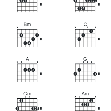
2
3
1
1
1
1
III
III
3
4
Bm
C
x
x
o
o
1
1
1
2
2
III
3
III
3
4
A
G
x
o
o
o
o
o
2
1
3
2
III
3
4
III
Gm
Am
o
o
x
o
o
1
1
2
3
2
3
4
III
III