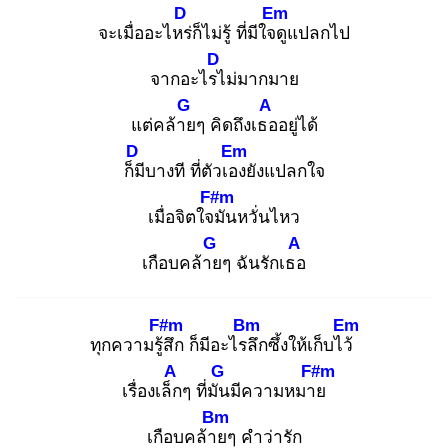
D
Em
จะเมื่ออะไหร่
ก็ไม่รู้ ที่มีใจดู
แปลกไป
D
จากอะไรไ
ม่มากมาย
G
A
แต่คล้าย
ๆ คิดถึงเธอ
อยู่ได้
D
Em
ก็มี
บางที ที่ตัวเอง
ยังแปลกใจ
F#m
เมื่อจิตใจมั
นหวั่นไหว
G
A
เกือบคล้าย
ๆ ฉันรักเธอ
F#m
Bm
Em
ทุกความรู้สึ
ก ก็มีอะไรลึ
กซึ้งให้เก็บไว้
A
G
F#m
เรื่องเล็ก
ๆ ที่มัน
มีความหมาย
Bm
เกือบคล้าย
ๆ คำว่ารัก