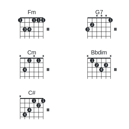
Fm
G7
o
o
o
1
1
1
1
1
2
3
4
III
3
III
Cm
Bbdim
x
o
x
x
x
2
1
1
2
3
4
III
4
III
C#
x
1
1
2
4
III
4