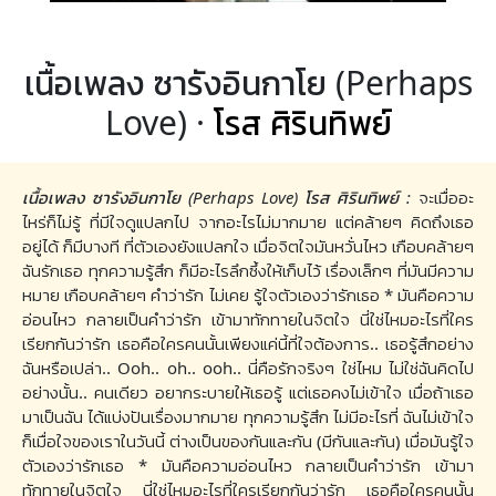
เนื้อเพลง ซารังอินกาโย (Perhaps
Love) ·
โรส ศิรินทิพย์
เนื้อเพลง ซารังอินกาโย (Perhaps Love) โรส ศิรินทิพย์ :
จะเมื่ออะ
ไหร่ก็ไม่รู้ ที่มีใจดูแปลกไป จากอะไรไม่มากมาย แต่คล้ายๆ คิดถึงเธอ
อยู่ได้ ก็มีบางที ที่ตัวเองยังแปลกใจ เมื่อจิตใจมันหวั่นไหว เกือบคล้ายๆ
ฉันรักเธอ ทุกความรู้สึก ก็มีอะไรลึกซึ้งให้เก็บไว้ เรื่องเล็กๆ ที่มันมีความ
หมาย เกือบคล้ายๆ คำว่ารัก ไม่เคย รู้ใจตัวเองว่ารักเธอ * มันคือความ
อ่อนไหว กลายเป็นคำว่ารัก เข้ามาทักทายในจิตใจ นี่ใช่ไหมอะไรที่ใคร
เรียกกันว่ารัก เธอคือใครคนนั้นเพียงแค่นี้ที่ใจต้องการ.. เธอรู้สึกอย่าง
ฉันหรือเปล่า.. Ooh.. oh.. ooh.. นี่คือรักจริงๆ ใช่ไหม ไม่ใช่ฉันคิดไป
อย่างนั้น.. คนเดียว อยากระบายให้เธอรู้ แต่เธอคงไม่เข้าใจ เมื่อถ้าเธอ
มาเป็นฉัน ได้แบ่งปันเรื่องมากมาย ทุกความรู้สึก ไม่มีอะไรที่ ฉันไม่เข้าใจ
ก็เมื่อใจของเราในวันนี้ ต่างเป็นของกันและกัน (มีกันและกัน) เมื่อมันรู้ใจ
ตัวเองว่ารักเธอ * มันคือความอ่อนไหว กลายเป็นคำว่ารัก เข้ามา
ทักทายในจิตใจ นี่ใช่ไหมอะไรที่ใครเรียกกันว่ารัก เธอคือใครคนนั้น