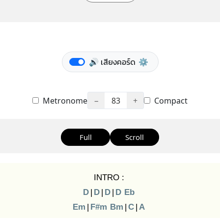
🔊 เสียงคอร์ด
⚙️
Metronome
−
83
+
Compact
Full
Scroll
INTRO :
D
|
D
|
D
|
D
Eb
Em
|
F#m
Bm
|
C
|
A