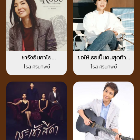
ซารังอินกาโย
ขอให้เธอเป็นคนสุดท้าย
(Perhaps Love)
(Last One)
โรส ศิรินทิพย์
โรส ศิรินทิพย์