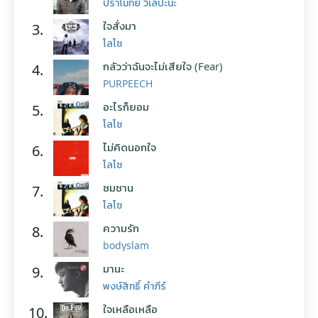
ปราโมทย์ วิเลปะนะ
ใจสั่งมา
3.
โลโซ
กลัวว่าฉันจะไม่เสียใจ (Fear)
4.
PURPEECH
อะไรก็ยอม
5.
โลโซ
ไม่คิดนอกใจ
6.
โลโซ
ซมซาน
7.
โลโซ
ความรัก
8.
bodyslam
มานะ
9.
พงษ์สิทธิ์ คำภีร์
ใจเหลือเหลือ
10.