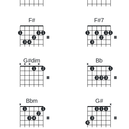
F#
F#7
1
1
1
1
1
1
1
2
III
2
III
3
4
3
G#dim
Bb
x
x
o
o
x
1
2
1
1
III
3
3
3
III
Bbm
G#
x
x
1
1
1
1
1
2
3
4
III
3
III
4