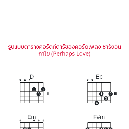
รูปแบบตารางคอร์ดกีตาร์ของคอร์ดเพลง ซารังอิน
กาโย (Perhaps Love)
D
Eb
x
o
o
x
x
1
2
3
III
1
2
III
3
4
Em
F#m
o
o
o
o