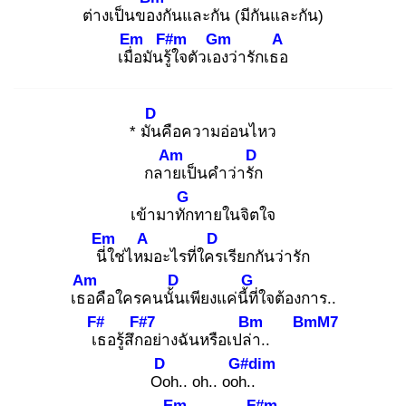
ต่างเป็นของ
กันและกัน (มีกันและกัน)
Em
F#m
Gm
A
เมื่อ
มันรู้ใ
จตัวเอง
ว่ารักเธอ
D
* มัน
คือความอ่อนไหว
Am
D
กลาย
เป็นคำว่ารัก
G
เข้ามาทัก
ทายในจิตใจ
Em
A
D
นี่ใ
ช่ไหม
อะไรที่ใคร
เรียกกันว่ารัก
Am
D
G
เธอ
คือใครคนนั้น
เพียงแค่นี้ที่
ใจต้องการ..
F#
F#7
Bm
BmM7
เธ
อรู้สึกอ
ย่างฉันหรือเปล่า
..
D
G#dim
Oo
h.. oh.. ooh.
.
Em
F#m