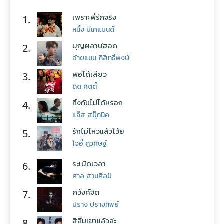
เพราะพี่รักจริง
1.
หนึ่ง บีเคแบนด์
บุญผลาบ่ฮอด
2.
อ้ายแมน ภิสิทธิ์พงษ์
พอได้เสียว
3.
ดิด คิตตี้
ทิ้งกันไม่ได้หรอก
4.
แจ๊ส สปุ๊กนิค
รักไม่ไหวแล้วโว้ย
5.
โจอี้ ภูวศิษฐ์
ระเบิดเวลา
6.
ศาล สานศิลป์
ภวังค์จิต
7.
ปราง ปรางทิพย์
สิลืมเขาแล้วล่ะ
8.