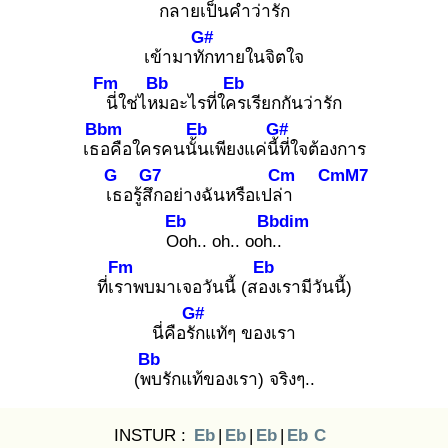
กลา
ยเป็นคำว่ารัก
G#
เข้ามาทัก
ทายในจิตใจ
Fm
Bb
Eb
นี่
ใช่ไหม
อะไรที่ใคร
เรียกกันว่ารัก
Bbm
Eb
G#
เธอ
คือใครคนนั้น
เพียงแค่นี้ที่
ใจต้องการ
G
G7
Cm
CmM7
เธ
อรู้สึก
อย่างฉันหรือเปล่า
Eb
Bbdim
Oo
h.. oh.. ooh..
Fm
Eb
ที่เรา
พบมาเจอวันนี้ (สอง
เรามีวันนี้)
G#
นี่คือรัก
แทัๆ ของเรา
Bb
(พบ
รักแท้ของเรา) จริงๆ..
INSTUR :
Eb
|
Eb
|
Eb
|
Eb
C