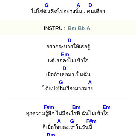
G
A
D
ไม่ใช่ฉัน
คิดไปอย่างนั้น
.. คน
เดียว
INSTRU :
Bm
Bb
A
D
อยากระบาย
ให้เธอรู้
Em
แต่เธอคง
ไม่เข้าใจ
D
เมื่อถ้าเธอ
มาเป็นฉัน
G
A
ได้แบ่งปัน
เรื่องมากมาย
F#m
Bm
Em
ทุกความรู้สึ
ก ไม่มีอะไรที่
ฉันไม่เข้าใจ
A
G
F#m
ก็เมื่อใจข
องเรา
ในวันนี้
Bm