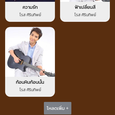
ความรัก
ฟ้าเปลี่ยนสี
โรส ศิรินทิพย์
โรส ศิรินทิพย์
ก้อนหินก้อนนั้น
โรส ศิรินทิพย์
โหลดเพิ่ม +