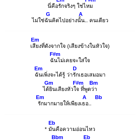
นี่คือรัก
จริงๆ ใช่ไหม
G
A
ไม่ใช่ฉัน
คิดไปอย่างนั้น
.. คนเดียว
Em
เสีย
งที่ดังจากใจ (เสียงข้างในหัวใจ)
F#m
ฉัน
ไม่เคยจะใส่ใจ
Em
D
ฉัน
เพิ่งจะได้รู้ ว่ารัก
เธอเสมอมา
Gm
F#m
Bm
ได้ยิ
นเสียงหัวใจ
ที่พูดว่า
Em
A
Bb
รัก
มากมายให้เพียงเธอ
..
Eb
* มัน
คือความอ่อนไหว
Bbm
Eb