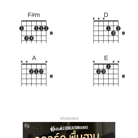
F#m
D
x
o
o
1
1
1
1
1
2
III
3
III
3
4
A
E
x
o
o
o
o
o
1
2
1
3
2
3
III
III
SPONSORED