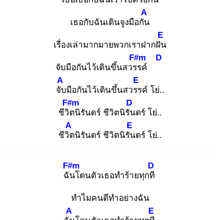
A
เธอกับฉันเดินจูงมือกัน
E
เรื่องเล่ามากมายพวกเราฝากฝัน
F#m
D
จับมือกันไว้เดินขึ้นสวรร
ค์
A
E
จับ
มือกันไว้เดินขึ้นสวรร
ค์ โย่..
F#m
D
ชีวิต
นิรันดร์ ชีวิตนิรัน
ดร์ โย่..
A
E
ชีวิต
นิรันดร์ ชีวิตนิรัน
ดร์ โย่..
F#m
D
ฉัน
โดนตัวเธอทำร้ายทุกที
ทำไมคนดีทำอย่างฉัน
A
E