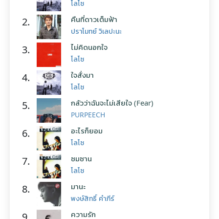
โลโซ
คืนที่ดาวเต็มฟ้า
2.
ปราโมทย์ วิเลปะนะ
ไม่คิดนอกใจ
3.
โลโซ
ใจสั่งมา
4.
โลโซ
กลัวว่าฉันจะไม่เสียใจ (Fear)
5.
PURPEECH
อะไรก็ยอม
6.
โลโซ
ซมซาน
7.
โลโซ
มานะ
8.
พงษ์สิทธิ์ คำภีร์
ความรัก
9.