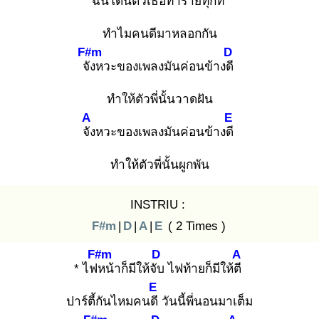
ฉัน
โดนตัวเธอทำร้ายทุกที
ทำไมคนดีมาหลอกกัน
F#m
D
จัง
หวะของเพลงมันค่อนข้างดี
ทำให้ตัวพี่นั้นวาดฝัน
A
E
จัง
หวะของเพลงมันค่อนข้างดี
ทำให้ตัวพี่นั้นผูกพัน
INSTRIU :
F#m
|
D
|
A
|
E
( 2 Times )
F#m
D
A
* ไฟห
น้าก็มีให้จับ
ไฟท้ายก็มีให้ตี
E
ปาร์ตี้กันไหมคนดี
วันนี้พี่นอนมาเต็ม