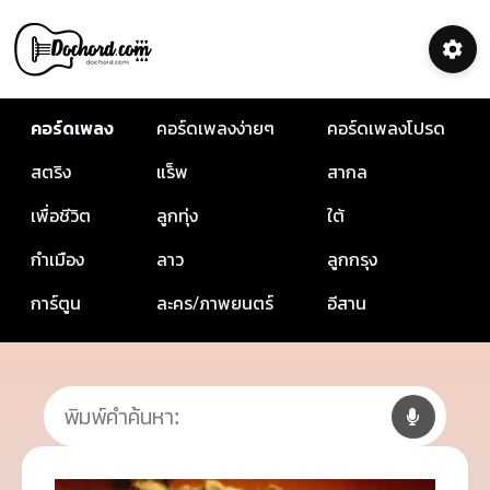
คอร์ดเพลง
คอร์ดเพลงง่ายๆ
คอร์ดเพลงโปรด
สตริง
แร็พ
สากล
เพื่อชีวิต
ลูกทุ่ง
ใต้
กำเมือง
ลาว
ลูกกรุง
การ์ตูน
ละคร/ภาพยนตร์
อีสาน