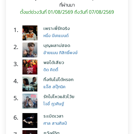
ที่ผ่านมา
ตั้งแต่ช่วงวันที่ 01/08/2569 ถึงวันที่ 07/08/2569
เพราะพี่รักจริง
1.
หนึ่ง บีเคแบนด์
บุญผลาบ่ฮอด
2.
อ้ายแมน ภิสิทธิ์พงษ์
พอได้เสียว
3.
ดิด คิตตี้
ทิ้งกันไม่ได้หรอก
4.
แจ๊ส สปุ๊กนิค
รักไม่ไหวแล้วโว้ย
5.
โจอี้ ภูวศิษฐ์
ระเบิดเวลา
6.
ศาล สานศิลป์
ภวังค์จิต