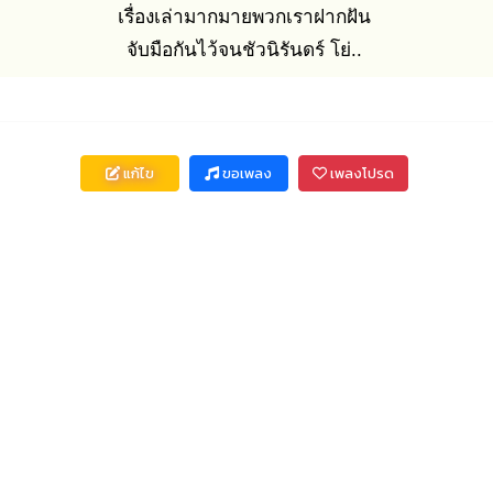
เรื่องเล่ามากมายพวกเราฝากฝัน
จับมือกันไว้จนชัวนิรันดร์ โย่..
แก้ไข
ขอเพลง
เพลงโปรด