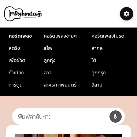
คอร์ดเพลง
คอร์ดเพลงง่ายๆ
คอร์ดเพลงโปรด
สตริง
แร็พ
สากล
เพื่อชีวิต
ลูกทุ่ง
ใต้
กำเมือง
ลาว
ลูกกรุง
การ์ตูน
ละคร/ภาพยนตร์
อีสาน