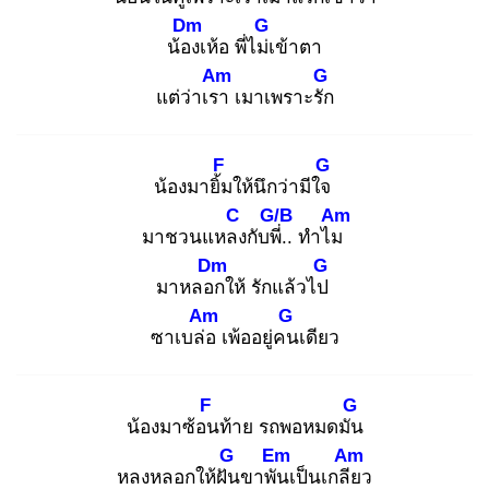
Dm
G
น้อง
เห้อ พี่ไม่เ
ข้าตา
Am
G
แต่ว่าเรา
เมาเพราะรัก
F
G
น้องมายิ้ม
ให้นึกว่ามีใจ
C
G/B
Am
มาชวนแหลง
กับพี่.
. ทำไม
Dm
G
มาหลอก
ให้ รักแล้วไป
Am
G
ซาเบล่อ
เพ้ออยู่คน
เดียว
F
G
น้องมาซ้อน
ท้าย รถพอหมดมัน
G
Em
Am
หลงหลอกให้ฝัน
ขาพัน
เป็นเกลีย
ว