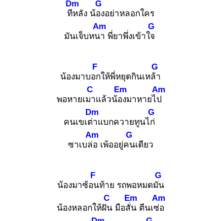
Dm
G
ทีห
ลัง น้อง
อย่าหลอกใคร
Am
G
มันเจ็บหนา
พี่ยาพึ่งเข้าใจ
F
G
น้องมาบอก
ให้พี่หยุดกินเหล้า
C
Em
Am
พอหายเมา
แล้วน้อง
มาหายไป
Dm
G
คนเขเต่า
แบกควายทูนไก่
Am
G
ซาเบล่อ
เพ้ออยู่คน
เดียว
F
G
น้องมาซ้อน
ท้าย รถพอหมดมัน
C
Em
Am
น้องหลอกให้ฝัน
มือสั่น
ตีนเซ่อ
Dm
G