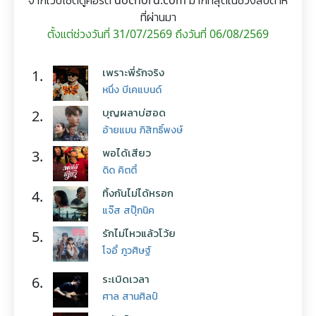
จากเว็บไซต์ดูคอร์ด dochord.com มากที่สุดในช่วงสัปดาห์
ที่ผ่านมา
ตั้งแต่ช่วงวันที่ 31/07/2569 ถึงวันที่ 06/08/2569
เพราะพี่รักจริง
1.
หนึ่ง บีเคแบนด์
บุญผลาบ่ฮอด
2.
อ้ายแมน ภิสิทธิ์พงษ์
พอได้เสียว
3.
ดิด คิตตี้
ทิ้งกันไม่ได้หรอก
4.
แจ๊ส สปุ๊กนิค
รักไม่ไหวแล้วโว้ย
5.
โจอี้ ภูวศิษฐ์
ระเบิดเวลา
6.
ศาล สานศิลป์