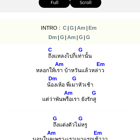
Full
Scroll
INTRO :
C
|
G
|
Am
|
Em
Dm
|
G
|
Am
|
G
|
G
C
G
ถึง
แหลงไปก็เท่า
นั้น
Am
Em
หลอกให้เรา
บ้าหวันแล้วหล่าว
Dm
G
น้อง
เห้อ พี่เมา
หัวเช้า
Am
G
แต่ว่าพันพรือ
เรา ยังรักสู
G
G
ถึง
แต่งตัวไม่ห
รู
Am
Em
นอนในคูเ
พราะเราเมาแรกเช้า
วา