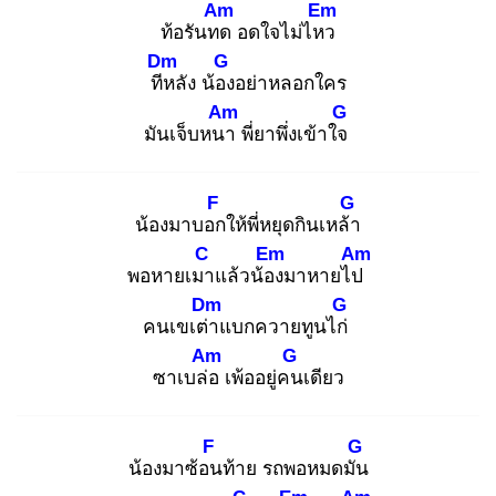
Am
Em
ท้อรันทด
อดใจไม่ไหว
Dm
G
ทีห
ลัง น้อง
อย่าหลอกใคร
Am
G
มันเจ็บหนา
พี่ยาพึ่งเข้าใจ
F
G
น้องมาบอก
ให้พี่หยุดกินเหล้า
C
Em
Am
พอหายเมา
แล้วน้อง
มาหายไป
Dm
G
คนเขเต่า
แบกควายทูนไก่
Am
G
ซาเบล่อ
เพ้ออยู่คน
เดียว
F
G
น้องมาซ้อน
ท้าย รถพอหมดมัน