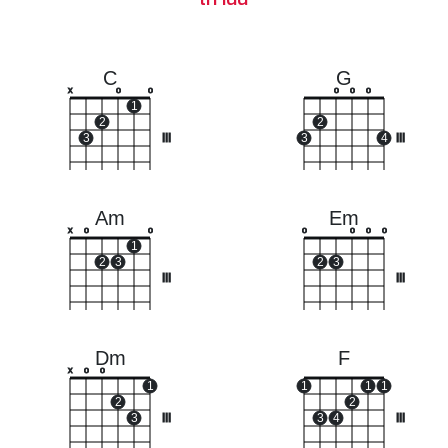
C
G
x
o
o
o
o
o
1
2
2
3
III
3
4
III
Am
Em
x
o
o
o
o
o
o
1
2
3
2
3
III
III
Dm
F
x
o
o
1
1
1
1
2
2
3
III
3
4
III