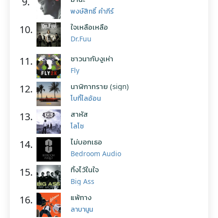
9.
พงษ์สิทธิ์ คำภีร์
ใจเหลือเหลือ
10.
Dr.Fuu
ชาวนากับงูเห่า
11.
Fly
นาฬิกาทราย (sign)
12.
โบกี้ไลอ้อน
สาหัส
13.
โลโซ
ไม่บอกเธอ
14.
Bedroom Audio
ทิ้งไว้ในใจ
15.
Big Ass
แพ้ทาง
16.
ลาบานูน