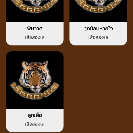
พิษวาศ
ทุกข์ลมหายใจ
เสือสองเล
เสือสองเล
ลูกเสือ
เสือสองเล