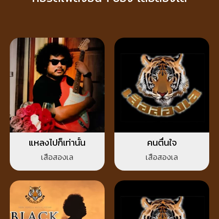
แหลงไปก็เท่านั้น
คนตื่นใจ
เสือสองเล
เสือสองเล