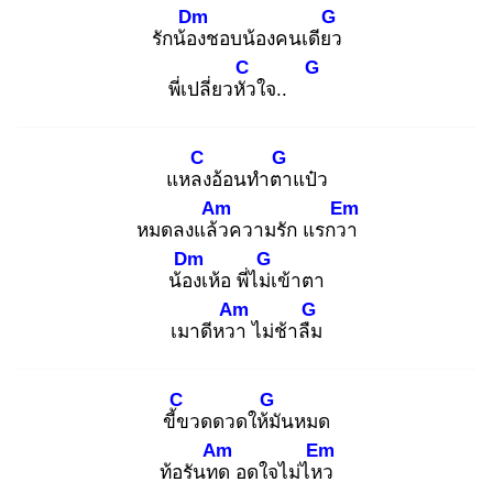
Dm
G
รักน้อง
ชอบน้องคนเดียว
C
G
พี่เปลี่ยวหัว
ใจ..
C
G
แหลง
อ้อนทำตา
แป๋ว
Am
Em
หมดลงแล้ว
ความรัก แรกวา
Dm
G
น้อง
เห้อ พี่ไม่เ
ข้าตา
Am
G
เมาดีหวา
ไม่ช้าลืม
C
G
ขี้ข
วดดวดให้มั
นหมด
Am
Em
ท้อรันทด
อดใจไม่ไหว