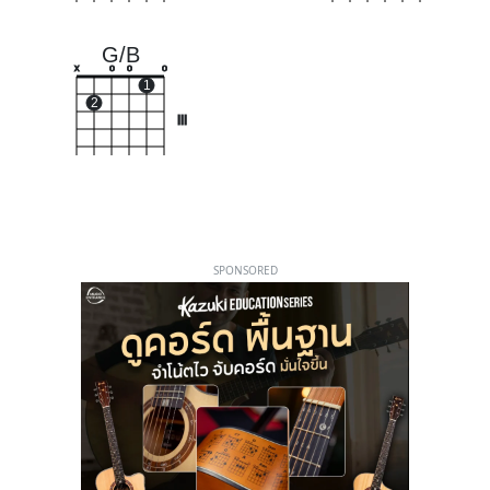
G/B
x
o
o
o
1
2
III
SPONSORED