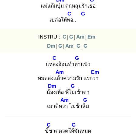
แม่แก้มบุ๋ม
ตกหลุมรักเธอ
C
G
เบล่อให้พอ
..
INSTRU :
C
|
G
|
Am
|
Em
Dm
|
G
|
Am
|
G
|
G
C
G
แหลง
อ้อนทำตา
แป๋ว
Am
Em
หมดลงแล้ว
ความรัก แรกวา
Dm
G
น้อง
เห้อ พี่ไม่เ
ข้าตา
Am
G
เมาดีหวา
ไม่ช้าลืม
C
G
ขี้ข
วดดวดให้มั
นหมด