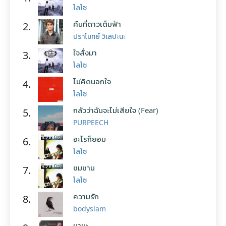
โลโซ
คืนที่ดาวเต็มฟ้า
2.
ปราโมทย์ วิเลปะนะ
ใจสั่งมา
3.
โลโซ
ไม่คิดนอกใจ
4.
โลโซ
กลัวว่าฉันจะไม่เสียใจ (Fear)
5.
PURPEECH
อะไรก็ยอม
6.
โลโซ
ซมซาน
7.
โลโซ
ความรัก
8.
bodyslam
มานะ