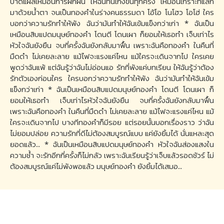
บาดแผลเหมือนการฝึกฝน ให้ฉันทนเก่งขึ้นทุกครั้ง เหมือนเกราะที่แลก
มาด้วยน้ำตา จนเป็นทองคำในร่างคนธรรมดา โอ้โอ โนโฮว โอโฮ่ ใคร
บอกว่าความรักทำให้พัง ฉันว่ามันทำให้ฉันเข้มแข็งกว่าเก่า * ฉันเป็น
เหมือนสิบแปดมนุษย์ทองคำ โดนตี โดนเผา ก็ยอมให้เธอทำ เจ็บเท่าไร
หัวใจฉันยังยืน จบกี่ครั้งฉันยังกลับมาฟื้น เพราะฉันคือทองคำ ในคืนที่
มืดดำ ไม่เคยละลาย แม้ไฟจะแรงแค่ไหน แม้ใครจะเดินจากไป ใครเคย
พูดว่าฉันแพ้ แต่ฉันรู้ว่าฉันไม่อ่อนแอ รักที่พังแค่บทเรียน ให้ฉันรู้ว่าต้อง
รักตัวเองก่อนใคร ใครบอกว่าความรักทำให้พัง ฉันว่ามันทำให้ฉันเข้ม
แข็งกว่าเก่า * ฉันเป็นเหมือนสิบแปดมนุษย์ทองคำ โดนตี โดนเผา ก็
ยอมให้เธอทำ เจ็บเท่าไรหัวใจฉันยังยืน จบกี่ครั้งฉันยังกลับมาฟื้น
เพราะฉันคือทองคำ ในคืนที่มืดดำ ไม่เคยละลาย แม้ไฟจะแรงแค่ไหน แม้
ใครจะเดินจากไป บางทีทองคำก็มีรอย แต่รอยนั้นบอกเรื่องราว ว่าฉัน
ไม่ยอมปล่อย ความรักที่ดีไม่ต้องสมบูรณ์แบบ แค่ยังยิ้มได้ นั่นแหละสุด
ยอดแล้ว.. * ฉันเป็นเหมือนสิบแปดมนุษย์ทองคำ หัวใจฉันส่องแสงใน
ความช้ำ จะรักอีกกี่ครั้งก็ไม่กลัว เพราะฉันเรียนรู้ว่าเจ็บแล้วรอดชัวร์ ไม่
ต้องสมบูรณ์แค่ไม่พังพอแล้ว มนุษย์ทองคำ ยังยิ้มได้เสมอ..