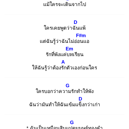
แม้ใครจะเดิน
จากไป
D
ใครเคยพูดว่าฉัน
แพ้
F#m
แต่ฉันรู้ว่าฉันไม่อ่อน
แอ
Em
รักที่พังแค่บท
เรียน
A
ให้ฉันรู้ว่าต้องรัก
ตัวเองก่อนใคร
G
ใครบอกว่าความ
รักทำให้พัง
D
ฉันว่ามันทำให้ฉันเข้มแข็ง
กว่าเก่า
G
* ฉันเป็นเหมือนสิบแปด
มนุษย์ทองคำ