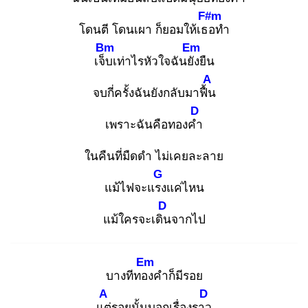
F#m
โดนตี โดนเผา ก็ยอมให้เธอ
ทำ
Bm
Em
เจ็บ
เท่าไรหัวใจฉันยัง
ยืน
A
จบกี่ครั้งฉันยังกลับมาฟื้น
D
เพราะฉันคือทองคำ
ในคืนที่มืดดำ ไม่เคยละลาย
G
แม้ไฟจะแรง
แค่ไหน
D
แม้ใครจะเดิน
จากไป
Em
บางทีทอง
คำก็มีรอย
A
D
แต่
รอยนั้นบอกเรื่องราว