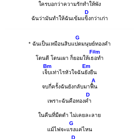
ใครบอกว่าความ
รักทำให้พัง
D
ฉันว่ามันทำให้ฉันเข้มแข็ง
กว่าเก่า
G
* ฉันเป็นเหมือนสิบแปด
มนุษย์ทองคำ
F#m
โดนตี โดนเผา ก็ยอมให้เธอ
ทำ
Bm
Em
เจ็บ
เท่าไรหัวใจฉันยัง
ยืน
A
จบกี่ครั้งฉันยังกลับมาฟื้น
D
เพราะฉันคือทองคำ
ในคืนที่มืดดำ ไม่เคยละลาย
G
แม้ไฟจะแรง
แค่ไหน
D