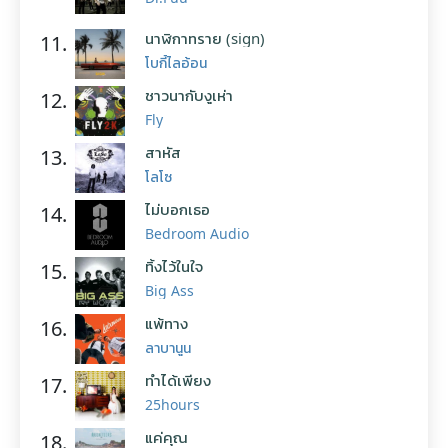
นาฬิกาทราย (sign)
11.
โบกี้ไลอ้อน
ชาวนากับงูเห่า
12.
Fly
สาหัส
13.
โลโซ
ไม่บอกเธอ
14.
Bedroom Audio
ทิ้งไว้ในใจ
15.
Big Ass
แพ้ทาง
16.
ลาบานูน
ทำได้เพียง
17.
25hours
แค่คุณ
18.