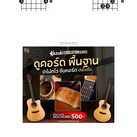
3
4
III
2
III
3
4
SPONSORED