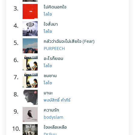
ไม่คิดนอกใจ
3.
โลโซ
ใจสั่งมา
4.
โลโซ
กลัวว่าฉันจะไม่เสียใจ (Fear)
5.
PURPEECH
อะไรก็ยอม
6.
โลโซ
ซมซาน
7.
โลโซ
มานะ
8.
พงษ์สิทธิ์ คำภีร์
ความรัก
9.
bodyslam
ใจเหลือเหลือ
10.
Dr.Fuu