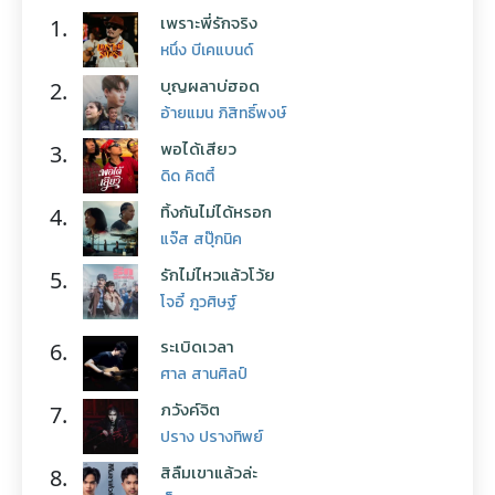
เพราะพี่รักจริง
1.
หนึ่ง บีเคแบนด์
บุญผลาบ่ฮอด
2.
อ้ายแมน ภิสิทธิ์พงษ์
พอได้เสียว
3.
ดิด คิตตี้
ทิ้งกันไม่ได้หรอก
4.
แจ๊ส สปุ๊กนิค
รักไม่ไหวแล้วโว้ย
5.
โจอี้ ภูวศิษฐ์
ระเบิดเวลา
6.
ศาล สานศิลป์
ภวังค์จิต
7.
ปราง ปรางทิพย์
สิลืมเขาแล้วล่ะ
8.