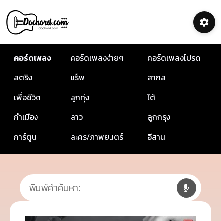
คอร์ดเพลง
คอร์ดเพลงง่ายๆ
คอร์ดเพลงโปรด
สตริง
แร็พ
สากล
เพื่อชีวิต
ลูกทุ่ง
ใต้
กำเมือง
ลาว
ลูกกรุง
การ์ตูน
ละคร/ภาพยนตร์
อีสาน