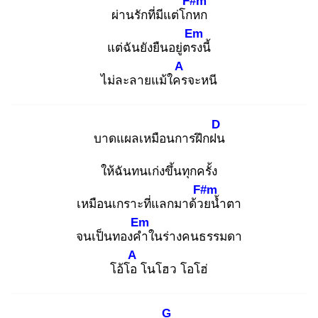
F#m
ผ่านรักที่มีแต่โกห
ก
Em
แต่ฉันยังยืนอยู่ตรง
นี้
A
ไม่ละลายแม้ใคร
จะหนี
D
บาดแผลเหมือนการฝึกฝน
ให้ฉันทนเก่งขึ้นทุกครั้ง
F#m
เหมือนเกราะที่แลกมาด้วย
น้ำตา
Em
จนเป็นทองคำ
ในร่างคนธรรมดา
A
โอ้โอ
โนโฮว โอโฮ่
G