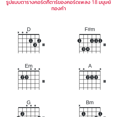
รูปแบบตารางคอร์ดกีตาร์ของคอร์ดเพลง 18 มนุษย์
ทองคำ
D
F#m
x
o
o
1
2
1
1
1
1
3
III
III
3
4
Em
A
o
o
o
o
x
o
o
2
3
2
1
3
III
III
G
Bm
o
o
o
x
2
1
1