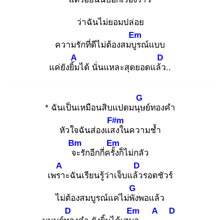
ว่าฉันไม่ยอมปล่อย
Em
ความรักที่ดีไม่ต้องสมบูร
ณ์แบบ
A
D
แค่ยังยิ้ม
ได้ นั่นแหละสุดยอดแล้ว
..
G
* ฉันเป็นเหมือนสิบแปดมนุษ
ย์ทองคำ
F#m
หัวใจฉันส่องแสง
ในความช้ำ
Bm
Em
จะ
รักอีกกี่ครั้ง
ก็ไม่กลัว
A
D
เพรา
ะฉันเรียนรู้ว่าเจ็บแล้ว
รอดชัวร์
G
ไม่ต้องสมบูรณ์แค่ไม่พัง
พอแล้ว
D
Em
A
D