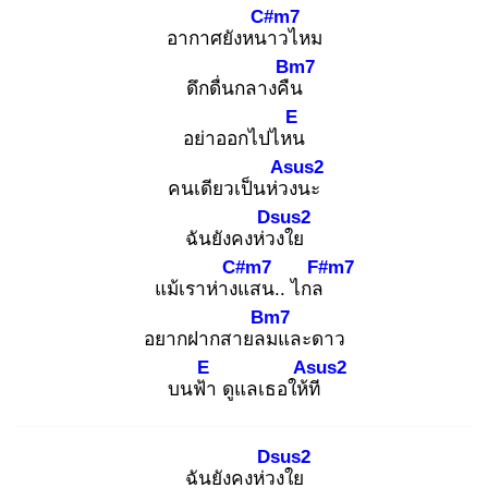
C#m7
อากาศยังหนา
วไหม
Bm7
ดึกดื่นกลางคืน
E
อย่าออกไปไหน
Asus2
คนเดียวเป็นห่วง
นะ
Dsus2
ฉันยังคงห่วง
ใย
C#m7
F#m7
แม้เราห่างแ
สน.. ไกล
Bm7
อยากฝากสายลม
และดาว
E
Asus2
บนฟ้า
ดูแลเธอให้ที
Dsus2
ฉันยังคงห่วง
ใย