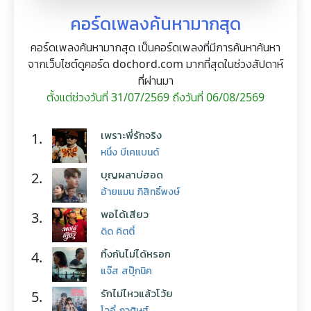
คอร์ดเพลงค้นหามากสุด
คอร์ดเพลงค้นหามากสุด เป็นคอร์ดเพลงที่มีการค้นหาค้นหา
จากเว็บไซต์ดูคอร์ด dochord.com มากที่สุดในช่วงสัปดาห์
ที่ผ่านมา
ตั้งแต่ช่วงวันที่ 31/07/2569 ถึงวันที่ 06/08/2569
เพราะพี่รักจริง
1.
หนึ่ง บีเคแบนด์
บุญผลาบ่ฮอด
2.
อ้ายแมน ภิสิทธิ์พงษ์
พอได้เสียว
3.
ดิด คิตตี้
ทิ้งกันไม่ได้หรอก
4.
แจ๊ส สปุ๊กนิค
รักไม่ไหวแล้วโว้ย
5.
โจอี้ ภูวศิษฐ์