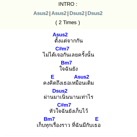
INTRO :
Asus2
|
Asus2
|
Dsus2
|
Dsus2
( 2 Times )
Asus2
ตั้ง
แต่จากกัน
C#m7
ไม่ได้เจอ
กันเลยครั้งนั้น
Bm7
ใจฉั
นยัง
E
Asus2
คงคิด
ถึงเธอเหมือ
นเดิม
Dsus2
ผ่านมา
เนิ่นนานเท่าไร
C#m7
หัวใจฉั
นยังเก็บไว้
Bm7
E
เก็บทุก
เรื่องราว ที่ฉันมีกับเธอ