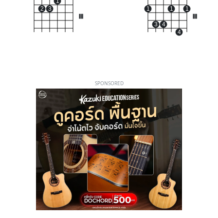
1
2
3
1
1
1
III
III
3
4
4
SPONSORED