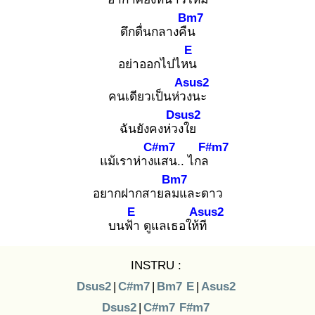
Bm7
ดึกดื่นกลางคืน
E
อย่าออกไปไหน
Asus2
คนเดียวเป็นห่วง
นะ
Dsus2
ฉันยังคงห่วง
ใย
C#m7
F#m7
แม้เราห่างแ
สน.. ไกล
Bm7
อยากฝากสายลม
และดาว
E
Asus2
บนฟ้า
ดูแลเธอให้ที
INSTRU :
Dsus2
|
C#m7
|
Bm7
E
|
Asus2
Dsus2
|
C#m7
F#m7