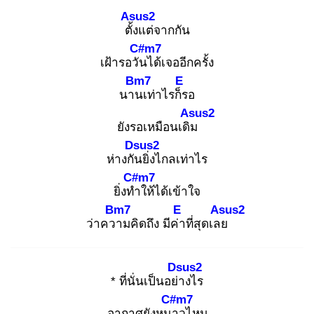
Asus2
ตั้ง
แต่จากกัน
C#m7
เฝ้ารอวัน
ได้เจออีกครั้ง
Bm7
E
นาน
เท่าไรก็ร
อ
Asus2
ยังรอเหมือนเดิม
Dsus2
ห่างกัน
ยิ่งไกลเท่าไร
C#m7
ยิ่งทำ
ให้ได้เข้าใจ
Bm7
E
Asus2
ว่าควา
มคิดถึง มีค่า
ที่สุดเลย
Dsus2
* ที่นั่นเป็นอย่า
งไร
C#m7
อากาศยังหนา
วไหม