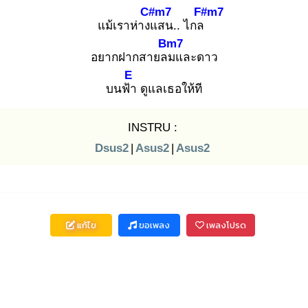
C#m7
F#m7
แม้เราห่างแ
สน.. ไกล
Bm7
อยากฝากสายลม
และดาว
E
บนฟ้า
ดูแลเธอให้ที
INSTRU :
Dsus2
|
Asus2
|
Asus2
แก้ไข
ขอเพลง
เพลงโปรด