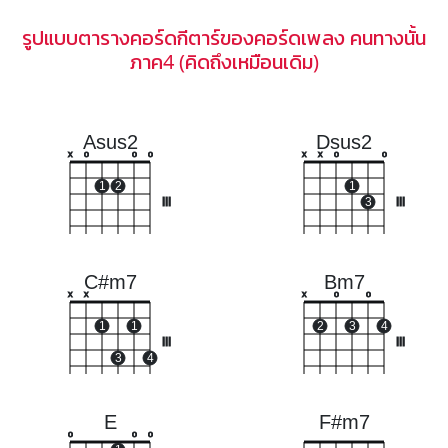
รูปแบบตารางคอร์ดกีตาร์ของคอร์ดเพลง คนทางนั้น
ภาค4 (คิดถึงเหมือนเดิม)
Asus2
Dsus2
x
o
o
o
x
x
o
o
1
2
1
III
3
III
C#m7
Bm7
x
x
x
o
o
1
1
2
3
4
III
III
3
4
E
F#m7
o
o
o