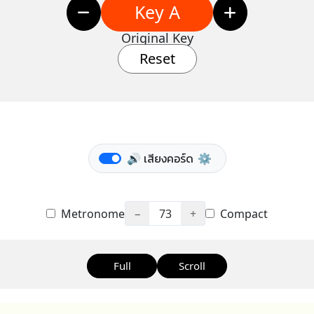
Key A
Original Key
Reset
🔊 เสียงคอร์ด
⚙️
Metronome
−
73
+
Compact
Full
Scroll