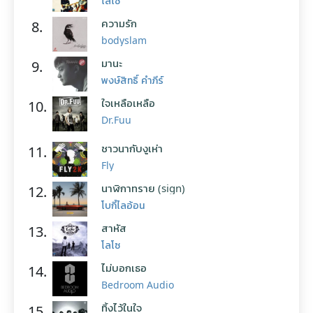
โลโซ
ความรัก
8.
bodyslam
มานะ
9.
พงษ์สิทธิ์ คำภีร์
ใจเหลือเหลือ
10.
Dr.Fuu
ชาวนากับงูเห่า
11.
Fly
นาฬิกาทราย (sign)
12.
โบกี้ไลอ้อน
สาหัส
13.
โลโซ
ไม่บอกเธอ
14.
Bedroom Audio
ทิ้งไว้ในใจ
15.