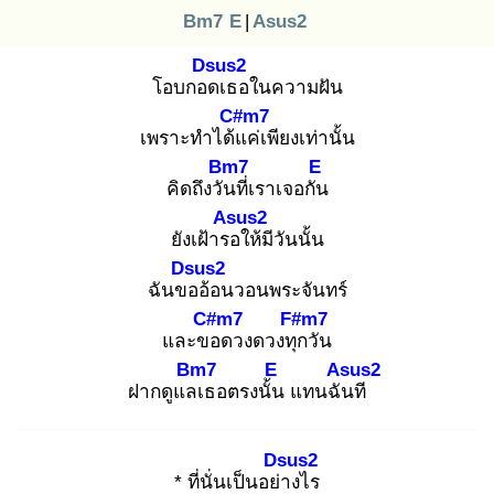
Bm7
E
|
Asus2
Dsus2
โอบกอด
เธอในความฝัน
C#m7
เพราะทำได้แ
ค่เพียงเท่านั้น
Bm7
E
คิดถึงวัน
ที่เราเจอกัน
Asus2
ยังเฝ้ารอ
ให้มีวันนั้น
Dsus2
ฉันขอ
อ้อนวอนพระจันทร์
C#m7
F#m7
และขอ
ดวงดวงทุก
วัน
Bm7
E
Asus2
ฝากดูแลเ
ธอตรงนั้น
แทนฉัน
ที
Dsus2
* ที่นั่นเป็นอย่า
งไร