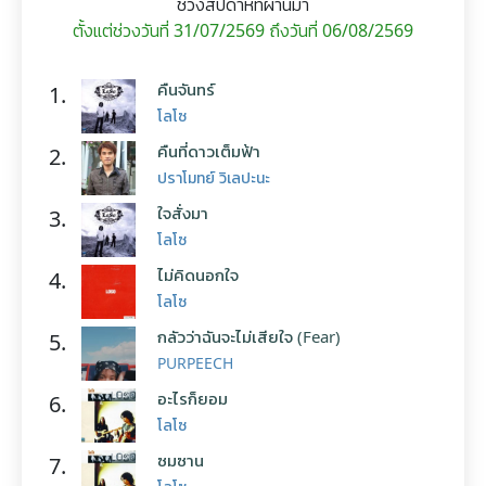
ช่วงสัปดาห์ที่ผ่านมา
ตั้งแต่ช่วงวันที่ 31/07/2569 ถึงวันที่ 06/08/2569
คืนจันทร์
1.
โลโซ
คืนที่ดาวเต็มฟ้า
2.
ปราโมทย์ วิเลปะนะ
ใจสั่งมา
3.
โลโซ
ไม่คิดนอกใจ
4.
โลโซ
กลัวว่าฉันจะไม่เสียใจ (Fear)
5.
PURPEECH
อะไรก็ยอม
6.
โลโซ
ซมซาน
7.