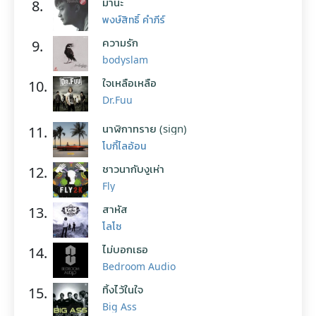
มานะ
8.
พงษ์สิทธิ์ คำภีร์
ความรัก
9.
bodyslam
ใจเหลือเหลือ
10.
Dr.Fuu
นาฬิกาทราย (sign)
11.
โบกี้ไลอ้อน
ชาวนากับงูเห่า
12.
Fly
สาหัส
13.
โลโซ
ไม่บอกเธอ
14.
Bedroom Audio
ทิ้งไว้ในใจ
15.
Big Ass