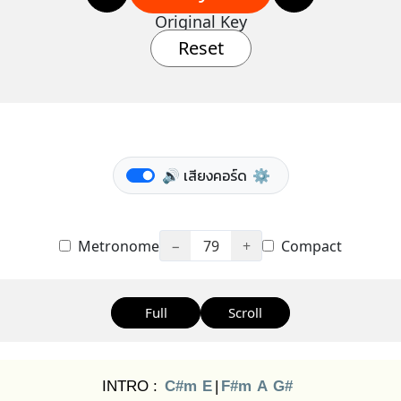
Original Key
Reset
🔊 เสียงคอร์ด
⚙️
Metronome
−
79
+
Compact
Full
Scroll
INTRO :
C#m
E
|
F#m
A
G#