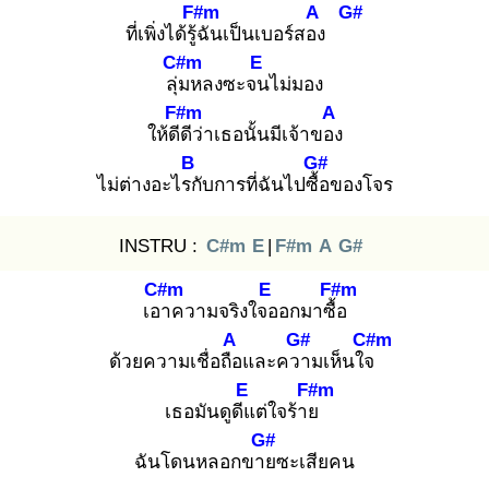
F#m
A
G#
ที่เพิ่งได้รู้ฉั
นเป็นเบอร์สอง
C#m
E
ลุ่ม
หลงซะจน
ไม่มอง
F#m
A
ให้ดีดี
ว่าเธอนั้นมีเจ้าของ
B
G#
ไม่ต่างอะไรกั
บการที่ฉันไปซื้อ
ของโจร
INSTRU :
C#m
E
|
F#m
A
G#
C#m
E
F#m
เอา
ความจริงใจอ
อกมาซื้อ
A
G#
C#m
ด้วยความเชื่อถือ
และควา
มเห็นใจ
E
F#m
เธอมันดูดีแ
ต่ใจร้าย
G#
ฉันโดนหลอกขาย
ซะเสียคน