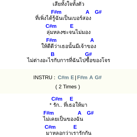
เสี
ยทั้งใจทั้
งตัว
F#m
A
G#
ที่เพิ่งได้รู้ฉั
นเป็นเบอร์สอง
C#m
E
ลุ่ม
หลงซะจน
ไม่มอง
F#m
A
ให้ดีดี
ว่าเธอนั้นมีเจ้าของ
B
G#
ไม่ต่างอะไรกั
บการที่ฉันไปซื้อ
ของโจร
INSTRU :
C#m
E
|
F#m
A
G#
( 2 Times )
C#m
E
* รัก
.. ที่เธอ
ให้มา
F#m
A
G#
ไม่เ
คยเป็นของฉัน
C#m
E
มา
หลอกว่าเรา
รักกัน