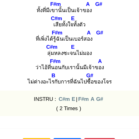
F#m
A
G#
ทั้งที่มีเขา
นั้นเป็นเจ้าของ
C#m
E
เสี
ยทั้งใจทั้
งตัว
F#m
A
G#
ที่เพิ่งได้รู้ฉั
นเป็นเบอร์สอง
C#m
E
ลุ่ม
หลงซะจน
ไม่มอง
F#m
A
ว่าไอ้ที่นอ
นกับเรานั้นมีเจ้าของ
B
G#
ไม่ต่างอะไรกั
บการที่ฉันไปซื้อ
ของโจร
INSTRU :
C#m
E
|
F#m
A
G#
( 2 Times )