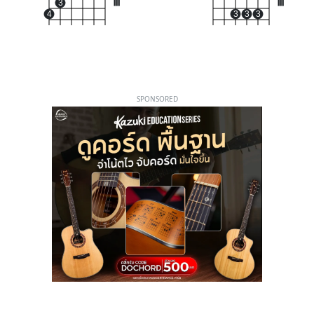
3
III
III
4
3
3
3
SPONSORED