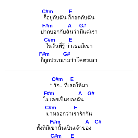
C#m
E
ก็อ
ยู่กับฉัน ก็ก
อดกับฉัน
F#m
A
G#
ปาก
บอกกับฉัน
ว่ามีแ
ค่เรา
C#m
E
ใน
วันที่รู้ ว่าเ
ธอมีเขา
F#m
G#
ก็ถู
กประณาม
ว่าโคตรเลว
C#m
E
* รัก
.. ที่เธอ
ให้มา
F#m
A
G#
ไม่เ
คยเป็นของฉัน
C#m
E
มา
หลอกว่าเรา
รักกัน
F#m
A
G#
ทั้งที่มีเขา
นั้นเป็นเจ้าของ
C#m
E