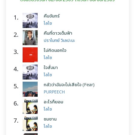
คืนจันทร์
1.
โลโซ
คืนที่ดาวเต็มฟ้า
2.
ปราโมทย์ วิเลปะนะ
ไม่คิดนอกใจ
3.
โลโซ
ใจสั่งมา
4.
โลโซ
กลัวว่าฉันจะไม่เสียใจ (Fear)
5.
PURPEECH
อะไรก็ยอม
6.
โลโซ
ซมซาน
7.
โลโซ