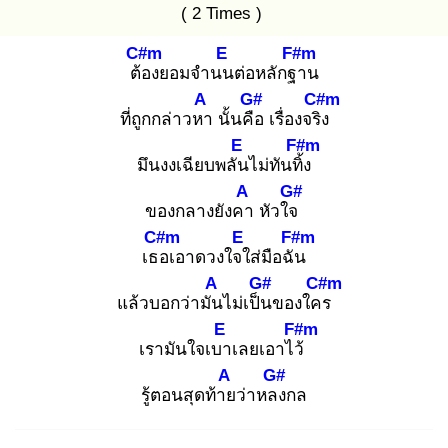
( 2 Times )
C#m
E
F#m
ต้อ
งยอมจำนน
ต่อหลักฐา
น
A
G#
C#m
ที่ถูกกล่าวหา
นั้นคือ
เรื่องจริง
E
F#m
มึนงงเฉียบพลัน
ไม่ทันทิ้ง
A
G#
ของกลางยังคา
หัวใจ
C#m
E
F#m
เธอ
เอาดวงใจใ
ส่มือฉัน
A
G#
C#m
แล้วบอกว่ามัน
ไม่เป็น
ของใคร
E
F#m
เรามันใจเบา
เลยเอาไว้
A
G#
รู้ตอนสุดท้าย
ว่าหลง
กล