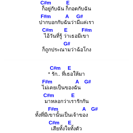
C#m
E
ก็อ
ยู่กับฉัน ก็ก
อดกับฉัน
F#m
A
G#
ปาก
บอกกับฉัน
ว่ามีแ
ค่เรา
C#m
E
F#m
ไอ้
วันที่รู้ ว่า
เธอมีเขา
G#
ก็ถูกประณาม
ว่าฉ้อโกง
C#m
E
* รัก
.. ที่เธอ
ให้มา
F#m
A
G#
ไม่เ
คยเป็นของฉัน
C#m
E
มา
หลอกว่าเรา
รักกัน
F#m
A
G#
ทั้งที่มีเขา
นั้นเป็นเจ้าของ
C#m
E
เสี
ยทั้งใจทั้
งตัว