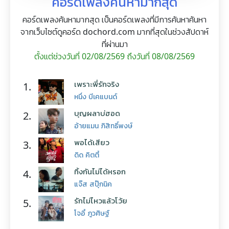
คอร์ดเพลงค้นหามากสุด
คอร์ดเพลงค้นหามากสุด เป็นคอร์ดเพลงที่มีการค้นหาค้นหา
จากเว็บไซต์ดูคอร์ด dochord.com มากที่สุดในช่วงสัปดาห์
ที่ผ่านมา
ตั้งแต่ช่วงวันที่ 02/08/2569 ถึงวันที่ 08/08/2569
เพราะพี่รักจริง
1.
หนึ่ง บีเคแบนด์
บุญผลาบ่ฮอด
2.
อ้ายแมน ภิสิทธิ์พงษ์
พอได้เสียว
3.
ดิด คิตตี้
ทิ้งกันไม่ได้หรอก
4.
แจ๊ส สปุ๊กนิค
รักไม่ไหวแล้วโว้ย
5.
โจอี้ ภูวศิษฐ์