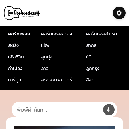
คอร์ดเพลง
คอร์ดเพลงง่ายๆ
คอร์ดเพลงโปรด
สตริง
แร็พ
สากล
เพื่อชีวิต
ลูกทุ่ง
ใต้
กำเมือง
ลาว
ลูกกรุง
การ์ตูน
ละคร/ภาพยนตร์
อีสาน