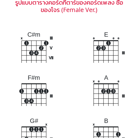
รูปแบบตารางคอร์ดกีตาร์ของคอร์ดเพลง ซื้อ
ของโจร (Female Ver.)
C#m
E
III
x
o
o
o
1
1
1
2
V
2
3
3
4
III
VII
F#m
A
x
o
o
1
1
1
1
2
1
3
III
III
3
4
G#
B
x
x
1
1
1
1
1