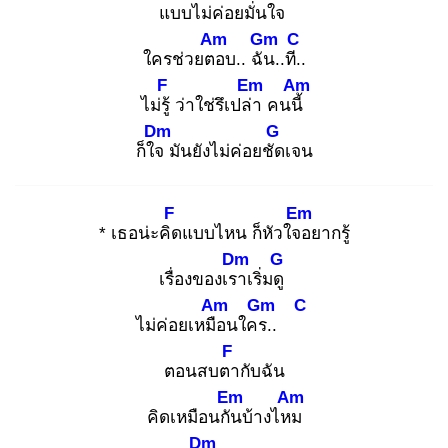
แบบไม่ค่อย
มั่นใจ
Am
Gm
C
ใครช่วยตอ
บ.. ฉัน
..ที..
F
Em
Am
ไม่รู้
ว่าใช่รึเปล่า
คนนี้
Dm
G
ก็ใจ
มันยังไม่ค่อยชัด
เจน
F
Em
* เธอน่ะคิด
แบบไหน ก็หัวใจอ
ยากรู้
Dm
G
เรื่องของเรา
เริ่มดู
Am
Gm
C
ไม่ค่อยเหมือ
นใคร.
.
F
ตอนสบตา
กับฉัน
Em
Am
คิดเหมือนกัน
บ้างไหม
Dm