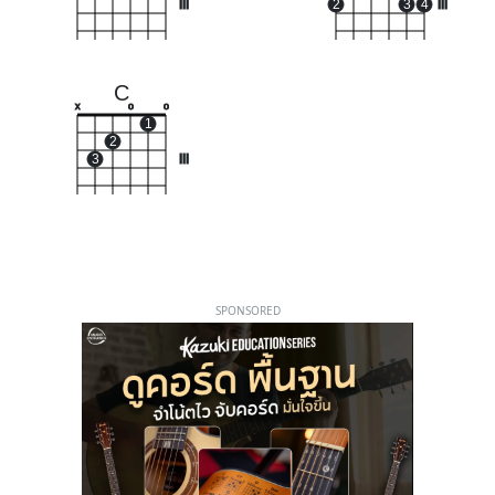
III
2
3
4
III
C
x
o
o
1
2
3
III
SPONSORED