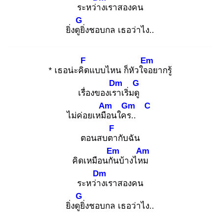
ระหว่าง
เราสองคน
G
ยิ่งดูยิ่
งชอบกล เธอว่าไง..
F
Em
* เธอน่ะคิด
แบบไหน ก็หัวใจอ
ยากรู้
Dm
G
เรื่องของเรา
เริ่มดู
Am
Gm
C
ไม่ค่อยเหมือ
นใคร.
.
F
ตอนสบตา
กับฉัน
Em
Am
คิดเหมือนกัน
บ้างไหม
Dm
ระหว่าง
เราสองคน
G
ยิ่งดูยิ่
งชอบกล เธอว่าไง..