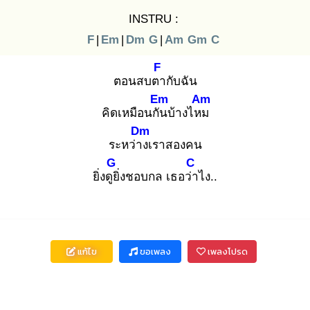
INSTRU :
F
|
Em
|
Dm
G
|
Am
Gm
C
F
ตอนสบตา
กับฉัน
Em
Am
คิดเหมือนกัน
บ้างไหม
Dm
ระหว่าง
เราสองคน
G
C
ยิ่งดูยิ่
งชอบกล เธอว่า
ไง..
แก้ไข
ขอเพลง
เพลงโปรด