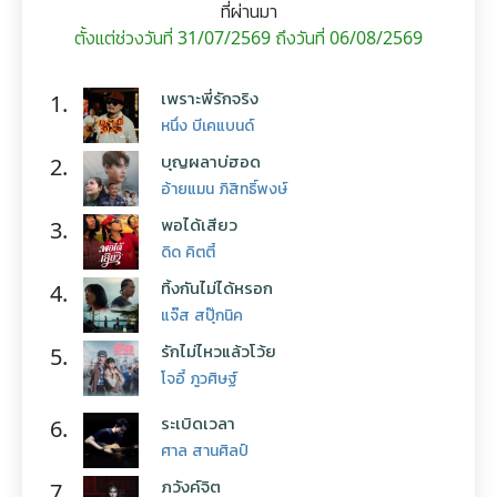
ที่ผ่านมา
ตั้งแต่ช่วงวันที่ 31/07/2569 ถึงวันที่ 06/08/2569
เพราะพี่รักจริง
1.
หนึ่ง บีเคแบนด์
บุญผลาบ่ฮอด
2.
อ้ายแมน ภิสิทธิ์พงษ์
พอได้เสียว
3.
ดิด คิตตี้
ทิ้งกันไม่ได้หรอก
4.
แจ๊ส สปุ๊กนิค
รักไม่ไหวแล้วโว้ย
5.
โจอี้ ภูวศิษฐ์
ระเบิดเวลา
6.
ศาล สานศิลป์
ภวังค์จิต
7.