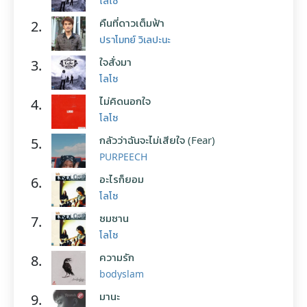
โลโซ
คืนที่ดาวเต็มฟ้า
2.
ปราโมทย์ วิเลปะนะ
ใจสั่งมา
3.
โลโซ
ไม่คิดนอกใจ
4.
โลโซ
กลัวว่าฉันจะไม่เสียใจ (Fear)
5.
PURPEECH
อะไรก็ยอม
6.
โลโซ
ซมซาน
7.
โลโซ
ความรัก
8.
bodyslam
มานะ
9.