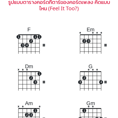
รูปแบบตารางคอร์ดกีตาร์ของคอร์ดเพลง คิดแบบ
ไหน (Feel It Too?)
F
Em
o
o
o
o
1
1
1
2
2
3
3
4
III
III
Dm
G
x
o
o
o
o
o
1
2
2
3
III
3
4
III
Am
Gm
x
o
o
o
o
1
1
2
3