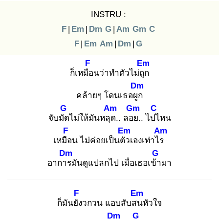
INSTRU :
F
|
Em
|
Dm
G
|
Am
Gm
C
F
|
Em
Am
|
Dm
|
G
F
Em
ก็เหมือ
นว่าทำตัวไม่ถูก
Dm
คล้ายๆ โดนเธอผูก
G
Am
Gm
C
จับมัด
ไม่ให้มันหลุด
.. ลอย
.. ไปไ
หน
F
Em
Am
เหมือ
น ไม่ค่อยเป็นตัว
เองเท่าไร
Dm
G
อาการ
มันดูแปลกไป เมื่อเธอเข้า
มา
F
Em
ก็มันยัง
วกวน แอบสับสน
หัวใจ
Dm
G