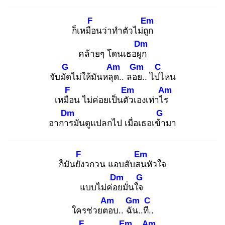
F
Em
ก็เหมือ
นว่าทำตัวไม่ถูก
Dm
คล้ายๆ โดนเธอผูก
G
Am
Gm
C
จับมัด
ไม่ให้มันหลุด
.. ลอย
.. ไปไ
หน
F
Em
Am
เหมือ
น ไม่ค่อยเป็นตัว
เองเท่าไร
Dm
G
อาการ
มันดูแปลกไป เมื่อเธอเข้า
มา
F
Em
ก็มันยัง
วกวน แอบสับสน
หัวใจ
Dm
G
แบบไม่ค่อย
มั่นใจ
Am
Gm
C
ใครช่วยตอ
บ.. ฉัน
..ที..
F
Em
Am