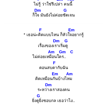
ไม่รู้
ว่าใช่รึเปล่า
คนนี้
Dm
G
ก็ใจ
มันยังไม่ค่อยชัด
เจน
F
Em
* เธอน่ะคิด
แบบไหน ก็หัวใจอ
ยากรู้
Dm
G
เรื่องของเรา
เริ่มดู
Am
Gm
C
ไม่ค่อยเหมือ
นใคร.
.
F
ตอนสบตา
กับฉัน
Em
Am
คิดเหมือนกัน
บ้างไหม
Dm
ระหว่าง
เราสองคน
G
ยิ่งดูยิ่
งชอบกล เธอว่าไง..