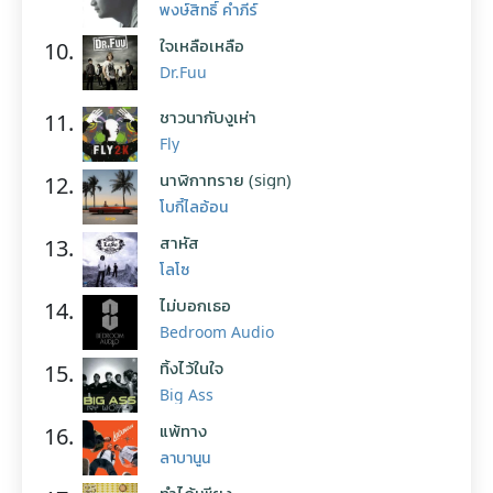
พงษ์สิทธิ์ คำภีร์
ใจเหลือเหลือ
10.
Dr.Fuu
ชาวนากับงูเห่า
11.
Fly
นาฬิกาทราย (sign)
12.
โบกี้ไลอ้อน
สาหัส
13.
โลโซ
ไม่บอกเธอ
14.
Bedroom Audio
ทิ้งไว้ในใจ
15.
Big Ass
แพ้ทาง
16.
ลาบานูน