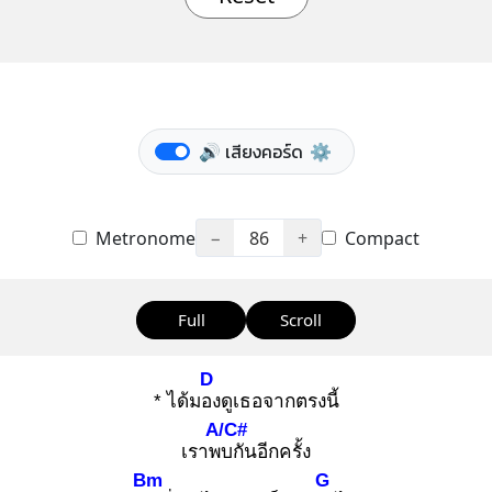
🔊 เสียงคอร์ด
⚙️
Metronome
−
86
+
Compact
Full
Scroll
D
* ได้มอง
ดูเธอจากตรงนี้
A/C#
เราพบ
กันอีกครั้ง
Bm
G