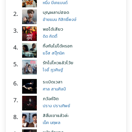
หนึ่ง บีเคแบนด์
บุญผลาบ่ฮอด
2.
อ้ายแมน ภิสิทธิ์พงษ์
พอได้เสียว
3.
ดิด คิตตี้
ทิ้งกันไม่ได้หรอก
4.
แจ๊ส สปุ๊กนิค
รักไม่ไหวแล้วโว้ย
5.
โจอี้ ภูวศิษฐ์
ระเบิดเวลา
6.
ศาล สานศิลป์
ภวังค์จิต
7.
ปราง ปรางทิพย์
สิลืมเขาแล้วล่ะ
8.
เน็ค นฤพล
แพ้แล้วพาล