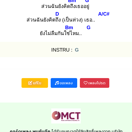
Bm
G
ส่วนฉันยังคิดถึง
เธออยู่
D
A/C#
ส่วนฉันยังคิดถึง
(เป็นห่วง) เธอ..
Bm
G
ยังไม่ลืมกันใช่ไ
หม..
INSTRU :
G
แก้ไข
ขอเพลง
เพลงโปรด
คอร์ดเพลง พบกันอีก
ได้รับอนุญาตใช้ลิขสิทธิ์เพลงจาก บริษัท