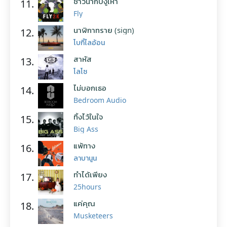
ชาวนากับงูเห่า
11.
Fly
นาฬิกาทราย (sign)
12.
โบกี้ไลอ้อน
สาหัส
13.
โลโซ
ไม่บอกเธอ
14.
Bedroom Audio
ทิ้งไว้ในใจ
15.
Big Ass
แพ้ทาง
16.
ลาบานูน
ทำได้เพียง
17.
25hours
แค่คุณ
18.
Musketeers