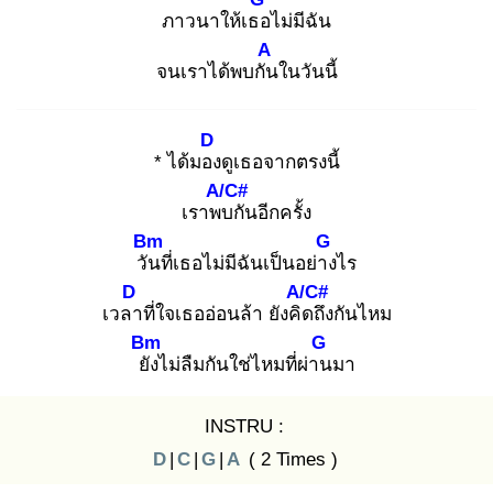
ภาวนาให้เธอ
ไม่มีฉัน
A
จนเราได้พบกัน
ในวันนี้
D
* ได้มอง
ดูเธอจากตรงนี้
A/C#
เราพบ
กันอีกครั้ง
Bm
G
วัน
ที่เธอไม่มีฉันเป็นอย่าง
ไร
D
A/C#
เวลา
ที่ใจเธออ่อนล้า ยังคิด
ถึงกันไหม
Bm
G
ยัง
ไม่ลืมกันใช่ไหมที่ผ่าน
มา
INSTRU :
D
|
C
|
G
|
A
( 2 Times )