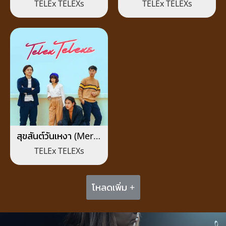
TELEx TELEXs
TELEx TELEXs
On)
สุขสันต์วันเหงา (Merry
Lonely Christmas)
TELEx TELEXs
โหลดเพิ่ม +