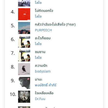
โลโซ
ไม่คิดนอกใจ
4.
โลโซ
กลัวว่าฉันจะไม่เสียใจ (Fear)
5.
PURPEECH
อะไรก็ยอม
6.
โลโซ
ซมซาน
7.
โลโซ
ความรัก
8.
bodyslam
มานะ
9.
พงษ์สิทธิ์ คำภีร์
ใจเหลือเหลือ
10.
Dr.Fuu