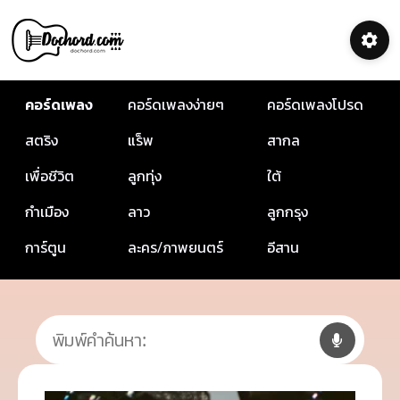
คอร์ดเพลง
คอร์ดเพลงง่ายๆ
คอร์ดเพลงโปรด
สตริง
แร็พ
สากล
เพื่อชีวิต
ลูกทุ่ง
ใต้
กำเมือง
ลาว
ลูกกรุง
การ์ตูน
ละคร/ภาพยนตร์
อีสาน