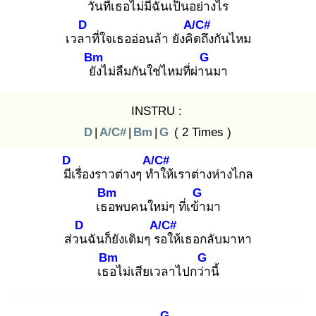
วัน
ที่เธอไม่มีฉันเป็นอย่าง
ไร
D
A/C#
เวลา
ที่ใจเธออ่อนล้า ยังคิด
ถึงกันไหม
Bm
G
ยัง
ไม่ลืมกันใช่ไหมที่ผ่าน
มา
INSTRU :
D
|
A/C#
|
Bm
|
G
( 2 Times )
D
A/C#
มีเ
รื่องราวต่างๆ ทำ
ให้เราต่างห่างไกล
Bm
G
เธอ
พบคนใหม่ๆ ที่เข้า
มา
D
A/C#
ส่วน
ฉันก็ยังเดิมๆ รอ
ให้เธอกลับมาหา
Bm
G
เธอ
ไม่เสียเวลาไปกว่า
นี้
G