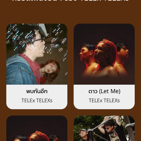
พบกันอีก
ดาว (Let Me)
TELEx TELEXs
TELEx TELEXs