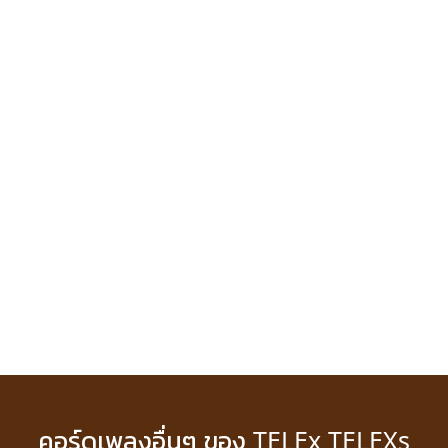
คอร์ดเพลงอื่นๆ ของ TELEx TELEXs