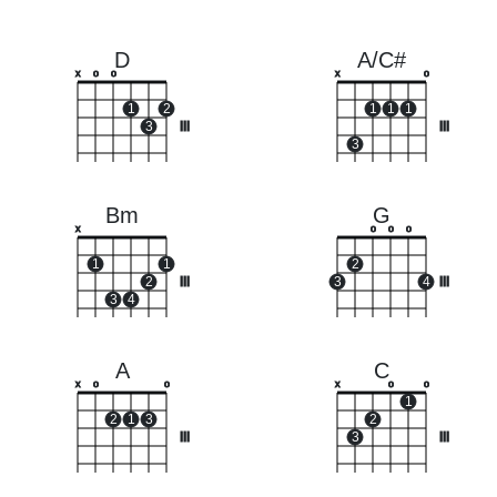
D
A/C#
x
o
o
x
o
1
2
1
1
1
3
III
III
3
Bm
G
x
o
o
o
1
1
2
2
III
3
4
III
3
4
A
C
x
o
o
x
o
o
1
2
1
3
2
III
3
III