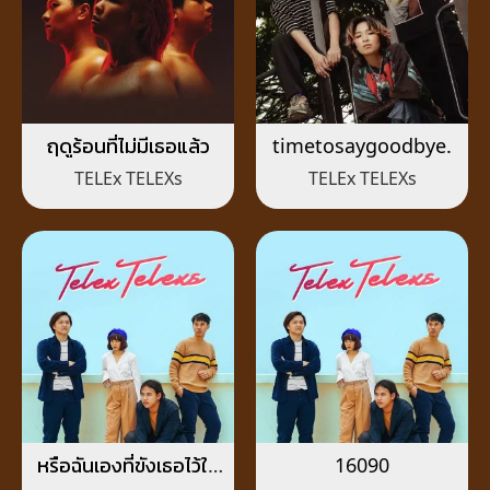
ฤดูร้อนที่ไม่มีเธอแล้ว
timetosaygoodbye.
TELEx TELEXs
TELEx TELEXs
หรือฉันเองที่ขังเธอไว้ใน
16090
ความทรงจำ (Move