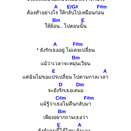
A
E/G#
F#m
ต้องทำอย่างไร
ให้กลับ
ไปเหมือนก่อน
Bm
E
ให้ย้อน
.. ไปตอนนั้น
A
F#m
* ยังรักเธอ
อยู่ ไม่เคย
เปลี่ยน
Bm
แม้ว่าเวลาจะหมุน
เวียน
E
A
แต่ฉันไม่ขอแปร
เปลี่ยน ไปตามกาลเวลา
D
Dm
จะยังรัก
เธอเสมอ
C#m
F#m
แม้รู้ว่าเธอ
ไม่คืนกลับมา
Bm
เพียงอยาก
ถามเธอว่า
E
A
ยังจำคนนี้ไ
ด้ไหม ฉัน
เอง..