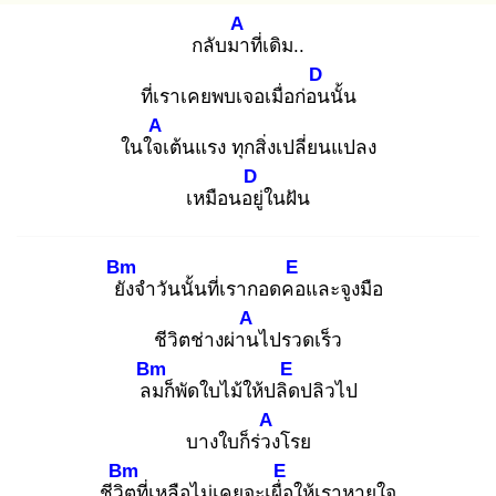
A
กลับมา
ที่เดิม..
D
ที่เราเคยพบเจอเมื่อก่อน
นั้น
A
ในใจเ
ต้นแรง ทุกสิ่งเปลี่ยนแปลง
D
เหมือนอยู่
ในฝัน
Bm
E
ยัง
จำวันนั้นที่เรากอดคอ
และจูงมือ
A
ชีวิตช่างผ่าน
ไปรวดเร็ว
Bm
E
ลม
ก็พัดใบไม้ให้ปลิด
ปลิวไป
A
บางใบก็ร่วง
โรย
Bm
E
ชีวิต
ที่เหลือไม่เคยจะเผื่อ
ให้เราหายใจ