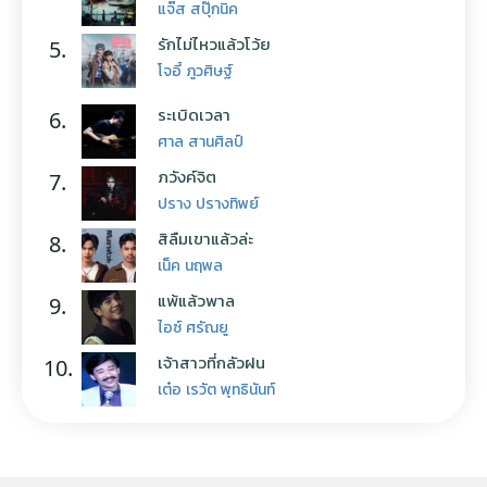
แจ๊ส สปุ๊กนิค
รักไม่ไหวแล้วโว้ย
5.
โจอี้ ภูวศิษฐ์
ระเบิดเวลา
6.
ศาล สานศิลป์
ภวังค์จิต
7.
ปราง ปรางทิพย์
สิลืมเขาแล้วล่ะ
8.
เน็ค นฤพล
แพ้แล้วพาล
9.
ไอซ์ ศรัณยู
เจ้าสาวที่กลัวฝน
10.
เต๋อ เรวัต พุทธินันท์