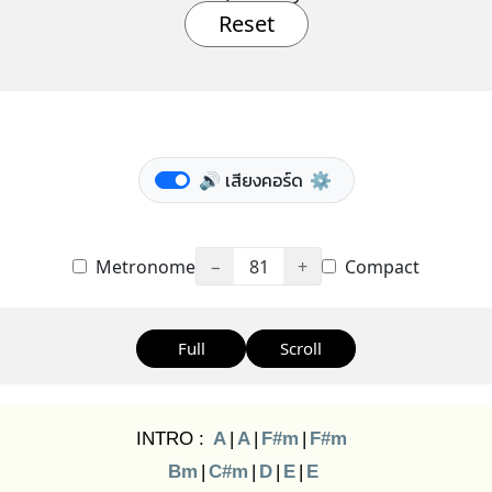
Reset
🔊 เสียงคอร์ด
⚙️
Metronome
−
81
+
Compact
Full
Scroll
INTRO :
A
|
A
|
F#m
|
F#m
Bm
|
C#m
|
D
|
E
|
E