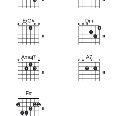
3
III
III
E/G#
Dm
x
x
x
o
o
x
o
o
1
1
2
III
3
III
Amaj7
A7
x
o
o
x
o
o
o
1
2
3
2
3
III
III
F#
1
1
1
2
III
3
4