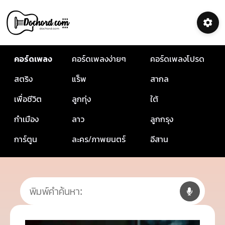
คอร์ดเพลง
คอร์ดเพลงง่ายๆ
คอร์ดเพลงโปรด
สตริง
แร็พ
สากล
เพื่อชีวิต
ลูกทุ่ง
ใต้
กำเมือง
ลาว
ลูกกรุง
การ์ตูน
ละคร/ภาพยนตร์
อีสาน