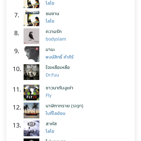
โลโซ
ซมซาน
7.
โลโซ
ความรัก
8.
bodyslam
มานะ
9.
พงษ์สิทธิ์ คำภีร์
ใจเหลือเหลือ
10.
Dr.Fuu
ชาวนากับงูเห่า
11.
Fly
นาฬิกาทราย (sign)
12.
โบกี้ไลอ้อน
สาหัส
13.
โลโซ