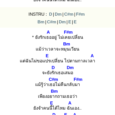
INSTRU :
D
|
Dm
|
C#m
|
F#m
Bm
|
C#m
|
Dm
|
E
|
E
A
F#m
* ยังรักเธอ
อยู่ ไม่เคย
เปลี่ยน
Bm
แม้ว่าเวลาจะหมุน
เวียน
E
A
แต่ฉันไม่ขอแปร
เปลี่ยน ไปตามกาลเวลา
D
Dm
จะยังรัก
เธอเสมอ
C#m
F#m
แม้รู้ว่าเธอ
ไม่คืนกลับมา
Bm
เพียงอยาก
ถามเธอว่า
E
A
ยังจำคนนี้ไ
ด้ไหม ฉัน
เอง..
D
E
A