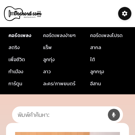
คอร์ดเพลง
คอร์ดเพลงง่ายๆ
คอร์ดเพลงโปรด
สตริง
แร็พ
สากล
เพื่อชีวิต
ลูกทุ่ง
ใต้
กำเมือง
ลาว
ลูกกรุง
การ์ตูน
ละคร/ภาพยนตร์
อีสาน