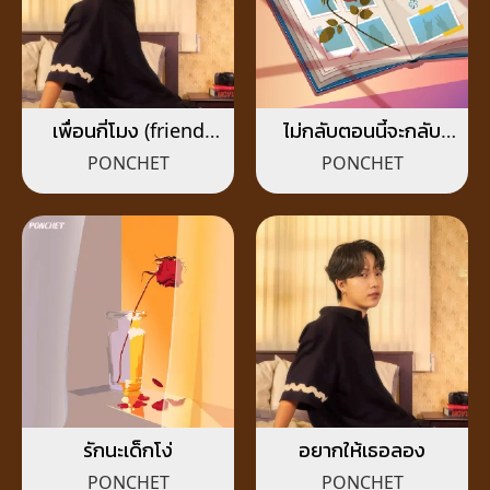
เพื่อนกี่โมง (friend
ไม่กลับตอนนี้จะกลับ
zone)
ตอนไหน (then
PONCHET
PONCHET
when?)
รักนะเด็กโง่
อยากให้เธอลอง
PONCHET
PONCHET