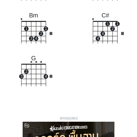
Bm
C#
x
x
1
1
1
1
2
2
III
4
III
3
4
4
G
o
o
o
2
3
4
III
SPONSORED