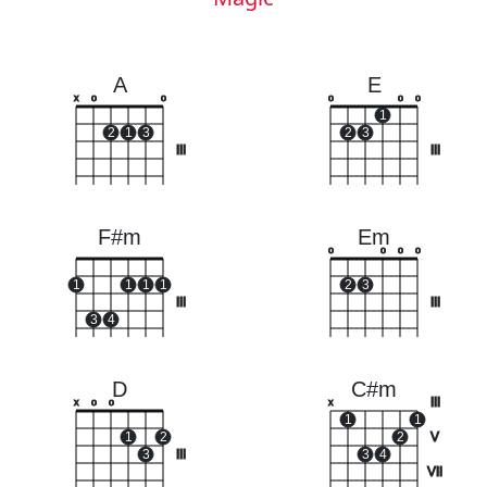
A
E
x
o
o
o
o
o
1
2
1
3
2
3
III
III
F#m
Em
o
o
o
o
1
1
1
1
2
3
III
III
3
4
D
C#m
III
x
o
o
x
1
1
1
2
2
V
3
III
3
4
VII