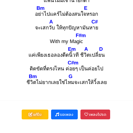
แฟน
ไม่มีเจ้านายก็ด่า
Bm
E
อย่า
ไปแคร์ไม่ต้องสนใจห
รอก
A
C#
จะเสกวับ
ให้ทุกปัญหามันหาย
F#m
With my Magic
Em
A
D
แค่เพียงเธอลองดีดนิ้ว
ที ชีวิต
เปลี่ยน
C#m
ติดขัดที่ตรงไหน ค่อย
ๆ เป็นค่อยไป
Bm
G
ชีวิต
ไม่ยากเลยใช่ไหม
จะเสกให้วิ้งเลย
แก้ไข
ขอเพลง
เพลงโปรด