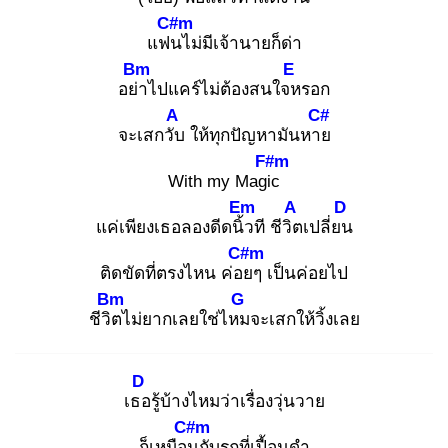
C#m
แฟน
ไม่มีเจ้านายก็ด่า
Bm
E
อย่า
ไปแคร์ไม่ต้องสนใจห
รอก
A
C#
จะเสกวับ
ให้ทุกปัญหามันหาย
F#m
With my Magic
Em
A
D
แค่เพียงเธอลองดีดนิ้ว
ที ชีวิต
เปลี่ยน
C#m
ติดขัดที่ตรงไหน ค่อย
ๆ เป็นค่อยไป
Bm
G
ชีวิต
ไม่ยากเลยใช่ไหม
จะเสกให้วิ้งเลย
D
เธอ
รู้บ้างไหมว่าเรื่องวุ่นวาย
C#m
ก็เหมือน
กับรถที่เปื้อนดำ