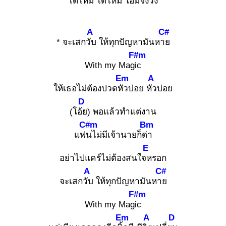
ได้ไหม
ได้ไหม โอมจงวิ้ง
A
C#
* จะเสกวับ
ให้ทุกปัญหามันหาย
F#m
With my Magic
Em
A
ให้เธอไม่ต้องปวดหัว
บ่อย หัว
บ่อย
D
(โอ้ย
) พอแล้วทำแต่งาน
C#m
Bm
แฟน
ไม่มีเจ้านายก็ด่า
E
อย่าไปแคร์ไม่ต้องสนใจห
รอก
A
C#
จะเสกวับ
ให้ทุกปัญหามันหาย
F#m
With my Magic
Em
A
D