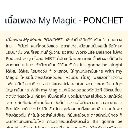
เนื้อเพลง My Magic ·
PONCHET
เนื้อเพลง My Magic PONCHET :
เซ็ง! เบื่อชีวิตที่รีบร้อนใจ มองทาง
ไหน.. ก็มีแต่ คนที่คอยวิ่งแซง อยากเก่งเหมือนคนนั้นคนนี้หรือใครๆ
แอบมาซึม งานก็เยอะคนก็วุ่นวาย อวสาน Work-Life Balance ไม่ฟัง
Podcast ลงทุน ไม่สน MBTI ก็มันเหนื่อยจะตายชักดิ้นชักงอ ก็มันท้อ
จนทนแทบไม่ไหว ถ้ามีเวทย์มนต์ให้สมดังใจ It's gonna be alright
ได้ไหม ได้ไหม โอมจงวิ้ง * จะเสกวับ ให้ทุกปัญหามันหาย With my
Magic ให้เธอไม่ต้องปวดหัวบ่อย หัวบ่อย (โอ้ย) พอแล้วทำแต่งาน
แฟนไม่มีเจ้านายก็ด่า อย่าไปแคร์ไม่ต้องสนใจหรอก จะเสกวับ ให้ทุก
ปัญหามันหาย With my Magic แค่เพียงเธอลองดีดนิ้วที ชีวิตเปลี่ยน
ติดขัดที่ตรงไหน ค่อยๆ เป็นค่อยไป ชีวิตไม่ยากเลยใช่ไหมจะเสกให้วิ้ง
เลย กลับถึงห้องก็แทบช็อค วันก็ทำแต่งานไม่มีเวลาจะทำความสะอาด
คิดไปคิดมาก็ปวดหัว โอ๊ะโอ้ย ไหนจะต้องคอยวิ่งแซงคนอื่น นอนไม่พอ
ก็ยังต้องตื่น ถ้าไม่ไหวอย่าฝืนใช่ไหม ก็มันเหนื่อยจะตายชักดิ้นชักงอ ก็
มันท้อจนทนแทบไม่ไหว ถ้ามีเวทย์มนต์ให้สมดังใจ It's gonna be
alright ได้ไหม ได้ไหม โอมจงวิ้ง * จะเสกวับ ให้ทุกปัญหามันหาย