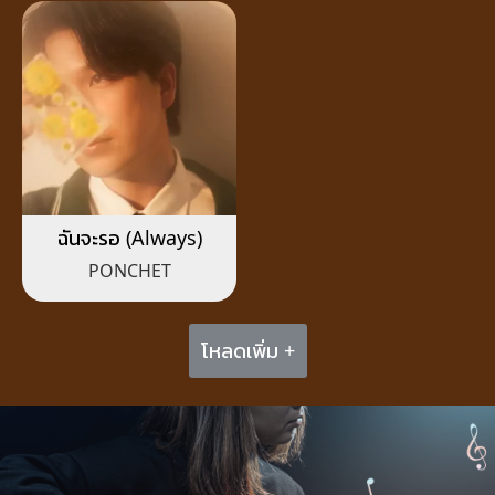
ฉันจะรอ (Always)
PONCHET
โหลดเพิ่ม +