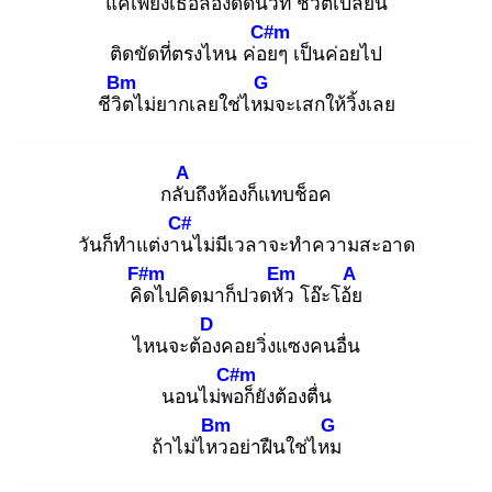
แค่เพียงเธอลองดีดนิ้ว
ที ชีวิต
เปลี่ยน
C#m
ติดขัดที่ตรงไหน ค่อย
ๆ เป็นค่อยไป
Bm
G
ชีวิต
ไม่ยากเลยใช่ไหม
จะเสกให้วิ้งเลย
A
กลับ
ถึงห้องก็แทบช็อค
C#
วันก็ทำแต่งาน
ไม่มีเวลาจะทำความสะอาด
F#m
Em
A
คิด
ไปคิดมาก็ปวดหัว
โอ๊ะโอ้ย
D
ไหนจะต้อง
คอยวิ่งแซงคนอื่น
C#m
นอนไม่พอ
ก็ยังต้องตื่น
Bm
G
ถ้าไม่ไหว
อย่าฝืนใช่ไหม