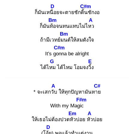
D
C#m
ก็มันเหนื่อ
ยจะตายชักดิ้น
ชักงอ
Bm
A
ก็มันท้อ
จนทนแทบไม่ไหว
Bm
ถ้ามีเวทย์มน
ต์ให้สมดังใจ
C#m
It's gon
na be alright
G
E
ได้ไหม
ได้ไหม โอมจงวิ้ง
A
C#
* จะเสกวับ
ให้ทุกปัญหามันหาย
F#m
With my Magic
Em
A
ให้เธอไม่ต้องปวดหัว
บ่อย หัว
บ่อย
D
(โอ้ย
) พอแล้วทำแต่งาน