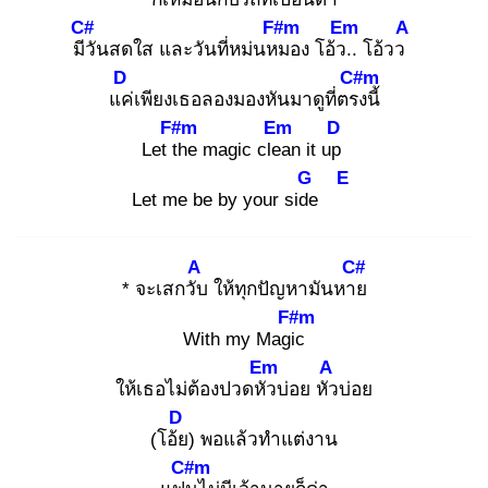
C#
F#m
Em
A
มีวั
นสดใส และวันที่หม่นหม
อง โอ้ว..
โอ้วว
D
C#m
แค่
เพียงเธอลองมองหันมาดูที่ตรง
นี้
F#m
Em
D
Let th
e magic clea
n it up
G
E
Let me be by your side
A
C#
* จะเสกวับ
ให้ทุกปัญหามันหาย
F#m
With my Magic
Em
A
ให้เธอไม่ต้องปวดหัว
บ่อย หัว
บ่อย
D
(โอ้ย
) พอแล้วทำแต่งาน
C#m