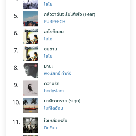
โลโซ
กลัวว่าฉันจะไม่เสียใจ (Fear)
5.
PURPEECH
อะไรก็ยอม
6.
โลโซ
ซมซาน
7.
โลโซ
มานะ
8.
พงษ์สิทธิ์ คำภีร์
ความรัก
9.
bodyslam
นาฬิกาทราย (sign)
10.
โบกี้ไลอ้อน
ใจเหลือเหลือ
11.
Dr.Fuu