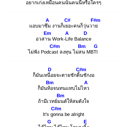
อยากเก่งเหมือนคนนั้น
คนนี้หรือใคร
ๆ
A
C#
F#m
แอบมาซึม
งานก็เยอ
ะคนก็วุ่นวาย
Em
A
D
อวสาน
Work-Lif
e Balanc
e
C#m
Bm
G
ไม่ฟัง Podcas
t ลงทุน ไม่สน
MBTI
D
C#m
ก็มันเหนื่อ
ยจะตายชักดิ้น
ชักงอ
Bm
A
ก็มันท้อ
จนทนแทบไม่ไหว
Bm
ถ้ามีเวทย์มน
ต์ให้สมดังใจ
C#m
It's gon
na be alright
G
E