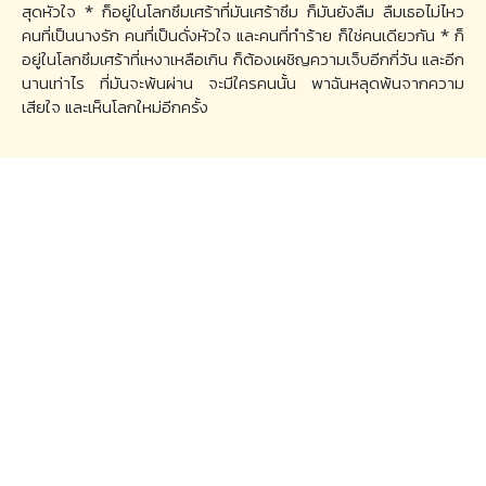
สุดหัวใจ * ก็อยู่ในโลกซึมเศร้าที่มันเศร้าซึม ก็มันยังลืม ลืมเธอไม่ไหว
คนที่เป็นนางรัก คนที่เป็นดั่งหัวใจ และคนที่ทำร้าย ก็ใช่คนเดียวกัน * ก็
อยู่ในโลกซึมเศร้าที่เหงาเหลือเกิน ก็ต้องเผชิญความเจ็บอีกกี่วัน และอีก
นานเท่าไร ที่มันจะพ้นผ่าน จะมีใครคนนั้น พาฉันหลุดพ้นจากความ
เสียใจ และเห็นโลกใหม่อีกครั้ง