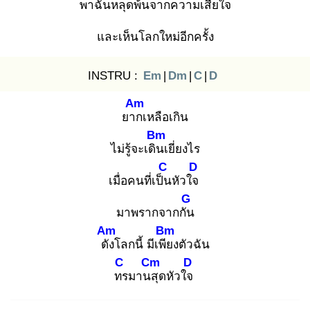
พาฉันหลุดพ้นจากความเสีย
ใจ
และเห็นโลกใหม่อีกครั้ง
INSTRU :
Em
|
Dm
|
C
|
D
Am
ยาก
เหลือเกิน
Bm
ไม่รู้จะเดิน
เยี่ยงไร
C
D
เมื่อคนที่เป็น
หัวใจ
G
มาพรากจากกัน
Am
Bm
ดัง
โลกนี้ มีเพีย
งตัวฉัน
C
Cm
D
ทร
มานสุ
ดหัวใจ