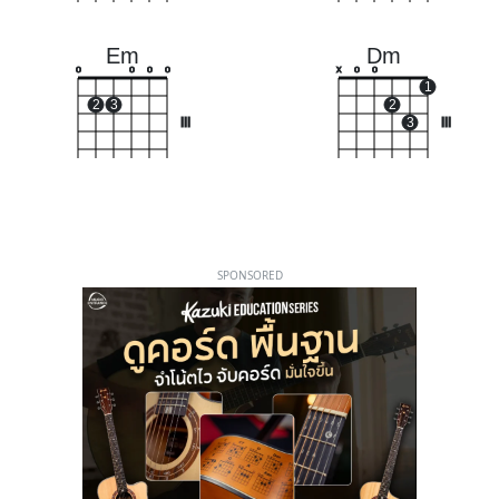
Em
Dm
o
o
o
o
x
o
o
1
2
3
2
III
3
III
SPONSORED