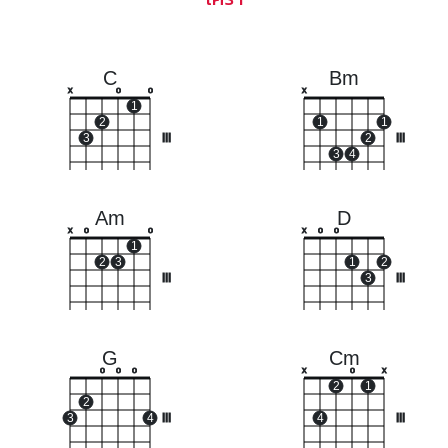
C
Bm
x
o
o
x
1
2
1
1
3
III
2
III
3
4
Am
D
x
o
o
x
o
o
1
2
3
1
2
III
3
III
G
Cm
o
o
o
x
o
x
2
1
2
3
4
III
4
III