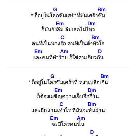
G
Bm
* ก็อยู่ในโลก
ซึมเศร้าที่มันเศร้าซึม
Em
Dm
ก็มันยังลืม
ลืมเธอไม่ไหว
C
Bm
คนที่เป็นนางรัก
คนที่เป็นดั่งหัว
ใจ
Em
Am
D
และ
คนที่ทำร้าย
ก็ใช่คนเดียวกัน
G
Bm
* ก็อยู่ในโลก
ซึมเศร้าที่เหงาเหลือเกิน
Em
Dm
ก็ต้องเผชิญ
ความเจ็บอีกกี่วั
น
C
Bm
และอีกนานเท่า
ไร ที่มันจะพ้น
ผ่าน
Em
Am
จะ
มีใครคนนั้น
D