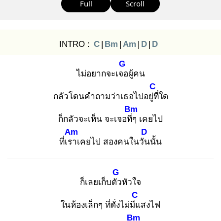
Full
Scroll
INTRO :
C
|
Bm
|
Am
|
D
|
D
G
ไม่อยากจะเจอ
ผู้คน
C
กลัวโดนคำถามว่าเธอไปอยู่ที่
ใด
Bm
ก็กลัวจะเห็น จะเจอที่ๆ
เคยไป
Am
D
ที่เรา
เคยไป สองคนในวัน
นั้น
G
ก็เลยเก็บตัว
หัวใจ
C
ในห้องเล็กๆ ที่ดั่งไม่มีแ
สงไฟ
Bm