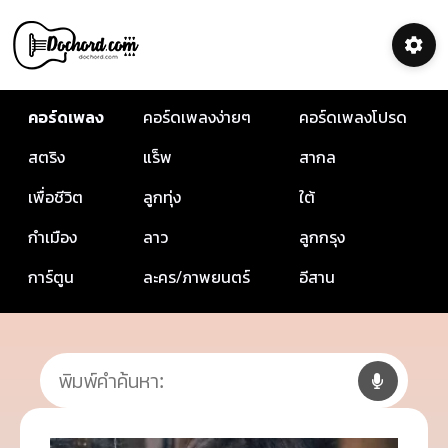
คอร์ดเพลง
คอร์ดเพลงง่ายๆ
คอร์ดเพลงโปรด
สตริง
แร็พ
สากล
เพื่อชีวิต
ลูกทุ่ง
ใต้
กำเมือง
ลาว
ลูกกรุง
การ์ตูน
ละคร/ภาพยนตร์
อีสาน