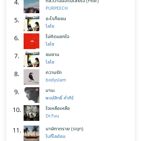
กลัวว่าฉันจะไม่เสียใจ (Fear)
4.
PURPEECH
อะไรก็ยอม
5.
โลโซ
ไม่คิดนอกใจ
6.
โลโซ
ซมซาน
7.
โลโซ
ความรัก
8.
bodyslam
มานะ
9.
พงษ์สิทธิ์ คำภีร์
ใจเหลือเหลือ
10.
Dr.Fuu
นาฬิกาทราย (sign)
11.
โบกี้ไลอ้อน