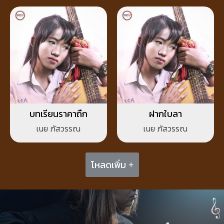
บทเรียนราคาถืก
ฝากใบลา
เนย ภัสวรรณ
เนย ภัสวรรณ
โหลดเพิ่ม +