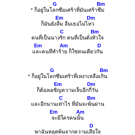
G
Bm
* ก็อยู่ในโลก
ซึมเศร้าที่มันเศร้าซึม
Em
Dm
ก็มันยังลืม
ลืมเธอไม่ไหว
C
Bm
คนที่เป็นนางรัก
คนที่เป็นดั่งหัว
ใจ
Em
Am
D
และ
คนที่ทำร้าย
ก็ใช่คนเดียวกัน
G
Bm
* ก็อยู่ในโลก
ซึมเศร้าที่เหงาเหลือเกิน
Em
Dm
ก็ต้องเผชิญ
ความเจ็บอีกกี่วั
น
C
Bm
และอีกนานเท่า
ไร ที่มันจะพ้น
ผ่าน
Em
Am
จะ
มีใครคนนั้น
D
พาฉันหลุดพ้นจากความเสีย
ใจ