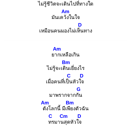
ไม่รู้ชีวิตจะเดินไปที่ท
างใด
Am
มันเคว้ง
ในใจ
D
เหมือนคนมองไม่เห็น
ทาง
Am
ยาก
เหลือเกิน
Bm
ไม่รู้จะเดิน
เยี่ยงไร
C
D
เมื่อคนที่เป็น
หัวใจ
G
มาพรากจากกัน
Am
Bm
ดัง
โลกนี้ มีเพีย
งตัวฉัน
C
Cm
D
ทร
มานสุ
ดหัวใจ