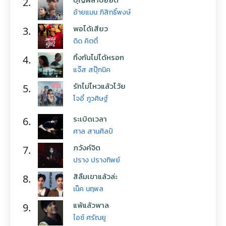
2.
อ้ายแมน ภิสิทธิ์พงษ์
พอได้เสียว
3.
ดิด คิตตี้
ทิ้งกันไม่ได้หรอก
4.
แจ๊ส สปุ๊กนิค
รักไม่ไหวแล้วโว้ย
5.
โจอี้ ภูวศิษฐ์
ระเบิดเวลา
6.
ศาล สานศิลป์
ภวังค์จิต
7.
ปราง ปรางทิพย์
สิลืมเขาแล้วล่ะ
8.
เน็ค นฤพล
แพ้แล้วพาล
9.
ไอซ์ ศรัณยู