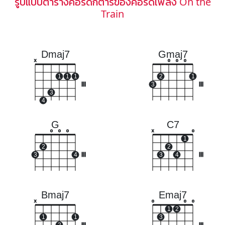
รูปแบบตารางคอร์ดกีตาร์ของคอร์ดเพลง On the
Train
Dmaj7
Gmaj7
x
o
o
o
1
1
1
2
1
III
3
III
3
4
G
C7
o
o
o
x
o
1
2
2
3
4
III
3
4
III
Bmaj7
Emaj7
x
o
o
o
1
2
1
1
3