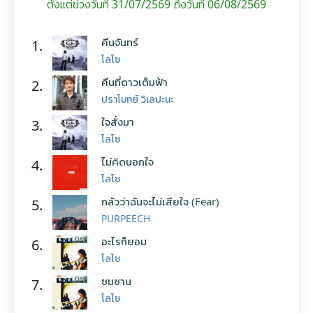
ตั้งแต่ช่วงวันที่ 31/07/2569 ถึงวันที่ 06/08/2569
คืนจันทร์
1.
โลโซ
คืนที่ดาวเต็มฟ้า
2.
ปราโมทย์ วิเลปะนะ
ใจสั่งมา
3.
โลโซ
ไม่คิดนอกใจ
4.
โลโซ
กลัวว่าฉันจะไม่เสียใจ (Fear)
5.
PURPEECH
อะไรก็ยอม
6.
โลโซ
ซมซาน
7.
โลโซ