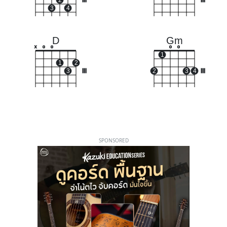
2
III
III
3
4
D
Gm
x
o
o
o
o
1
1
2
3
III
2
3
4
III
SPONSORED