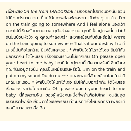
เนื้อเพลง On the Train LANDOKMAI :
มองออกไปข้างนอกนั้น ชวน
ให้คิดอะไรมากมาย ยิ้มให้กับภาพท้องฟ้าคราม มันช่างดูเหงาใจ I’m
on the train going to somewhere And i feel alone มองเจ้า
ดอกไม้ที่เรียงร้อยตามทาง ดูมันช่างงดงาม คุณที่นั่งอยู่ตรงนั้น ทำให้
ฉันปั่นป่วนหัวใจ ดู ดูคุณกำลังเศร้า เหงาเหมือนกับฉันหรือไม่ We’re
on the train going to somewhere That’s it our destiny!! ณ ที่
แห่งนี้มันคือโลกใหม่ มีแค่ฉันและเธอ.. * ฟ้าเป็นใจให้เราได้เจอ ยิ้มให้กัน
บอกรักกัน ได้ไหมเธอ เรื่องของเรามันไม่ยากเกิน Oh please open
your heart to me baby โลกที่ฉันอยู่ตอนนี้ มีความจริงที่เจ็บหัวใจ
คุณที่นั่งอยู่ตรงนั้น คุณเป็นเหมือนฉันหรือไม่ I’m on the train and
put on my sound Du du du ~~~ แหละตอนนี้ฉันจะเขียนโลกใหม่ มี
แค่ฉันและเธอ.. * ฟ้าเป็นใจให้เราได้เจอ ยิ้มให้กันบอกรักกัน ได้ไหมเธอ
เรื่องของเรามันไม่ยากเกิน Oh please open your heart to me
baby นี่คือความฝัน ของผู้หญิงคนหนึ่งที่พร่ำเพ้อไปไกล จนสิ้นสุด
ขบวนรถไฟ ฮื้อ ฮือ.. ถ้าใจเธอพร้อม ที่จะมีรักครั้งใหม่อีกครา เพียงแค่
เธอหันมาสบตา ฮื้อ ฮือ..