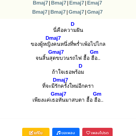
Bmaj7
|
Bmaj7
|
Emaj7
|
Emaj7
Bmaj7
|
Bmaj7
|
Gmaj7
|
Gmaj7
D
นี่คือความ
ฝัน
Dmaj7
ของผู้หญิง
คนหนึ่งที่พร่ำเพ้อไปไกล
Gmaj7
Gm
จนสิ้นสุด
ขบวนรถไฟ ฮื้อ ฮือ
..
D
ถ้าใจเธอพร้อม
Dmaj7
ที่จะมีรัก
ครั้งใหม่อีกครา
Gmaj7
Gm
เพียงแค่เธอ
หันมาสบตา ฮื้อ ฮือ
..
แก้ไข
ขอเพลง
เพลงโปรด