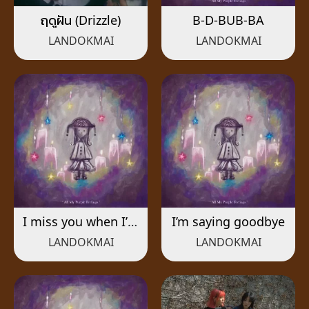
ฤดูฝัน (Drizzle)
B-D-BUB-BA
LANDOKMAI
LANDOKMAI
I miss you when I’m
I’m saying goodbye
drunk
LANDOKMAI
LANDOKMAI