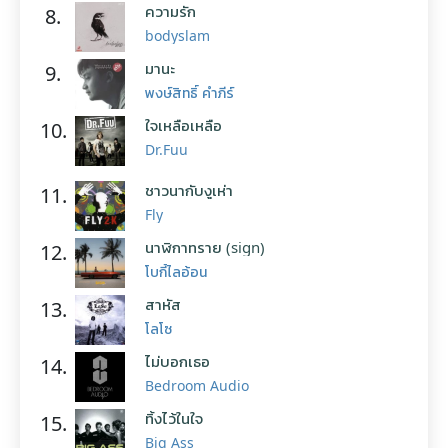
ความรัก
8.
bodyslam
มานะ
9.
พงษ์สิทธิ์ คำภีร์
ใจเหลือเหลือ
10.
Dr.Fuu
ชาวนากับงูเห่า
11.
Fly
นาฬิกาทราย (sign)
12.
โบกี้ไลอ้อน
สาหัส
13.
โลโซ
ไม่บอกเธอ
14.
Bedroom Audio
ทิ้งไว้ในใจ
15.
Big Ass