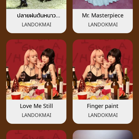
ปลายฝนต้นหนาว
Mr. Masterpiece
(Winter Breeze)
LANDOKMAI
LANDOKMAI
Love Me Still
Finger paint
LANDOKMAI
LANDOKMAI