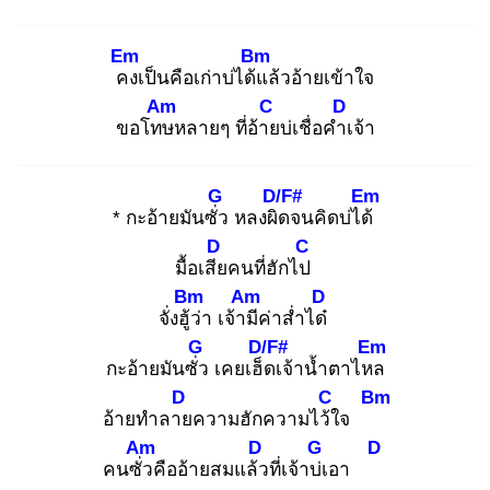
Em
Bm
คง
เป็นคือเก่าบ่ได้แ
ล้วอ้ายเข้าใจ
Am
C
D
ขอโทษ
หลายๆ ที่อ้าย
บ่เชื่อคำเ
จ้า
G
D/F#
Em
* กะอ้ายมันซั่ว
หลงผิด
จนคิดบ่ได้
D
C
มื้อเสีย
คนที่ฮักไป
Bm
Am
D
จั่งฮู้ว่
า เจ้ามี
ค่าส่ำได๋
G
D/F#
Em
กะอ้ายมันซั่ว
เคยเฮ็ด
เจ้าน้ำตาไหล
D
C
Bm
อ้ายทำลาย
ความฮักความไว้ใ
จ
Am
D
G
D
คนซั่ว
คืออ้ายสมแล้ว
ที่เจ้าบ่เ
อา