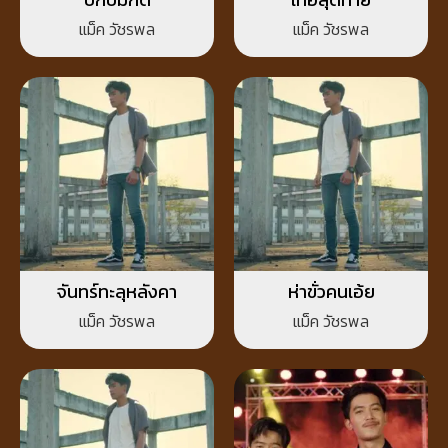
แม็ค วัชรพล
แม็ค วัชรพล
จันทร์ทะลุหลังคา
ห่าขั่วคนเอ้ย
แม็ค วัชรพล
แม็ค วัชรพล