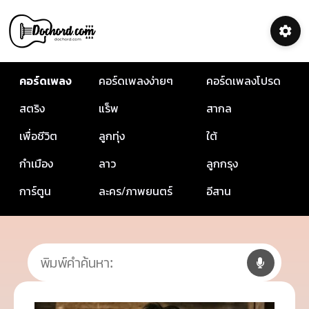
คอร์ดเพลง
คอร์ดเพลงง่ายๆ
คอร์ดเพลงโปรด
สตริง
แร็พ
สากล
เพื่อชีวิต
ลูกทุ่ง
ใต้
กำเมือง
ลาว
ลูกกรุง
การ์ตูน
ละคร/ภาพยนตร์
อีสาน