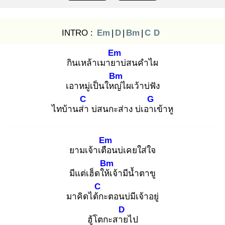
INTRO :
Em
|
D
|
Bm
|
C
D
Em
กินเหล้าเมายา
บ่สนคำไผ
Bm
เอาหมู่เป็นใหญ่
ไผเว้าบ่ฟัง
C
G
ไทบ้านส่า
บ่สนกะส่าง บ่เอาเ
ข้าหู
Em
ยามเจ้าเตือ
นบ่เคยใส่ใจ
Bm
มีแต่เฮ็ดให้เ
จ้ามีน้ำตาขู
C
มาคิดได้ก
ะตอนบ่มีเจ้าอยู่
D
ฮู้โตกะสาย
ไป