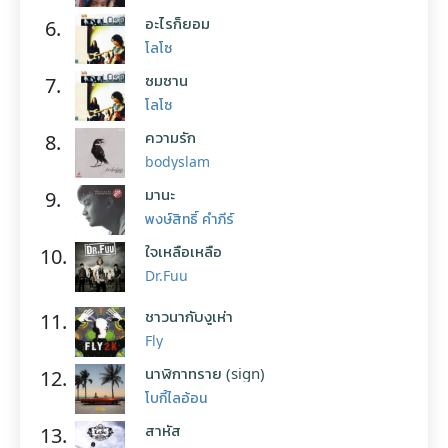
อะไรก็ยอม
6.
โลโซ
ซมซาน
7.
โลโซ
ความรัก
8.
bodyslam
มานะ
9.
พงษ์สิทธิ์ คำภีร์
ใจเหลือเหลือ
10.
Dr.Fuu
ชาวนากับงูเห่า
11.
Fly
นาฬิกาทราย (sign)
12.
โบกี้ไลอ้อน
สาหัส
13.