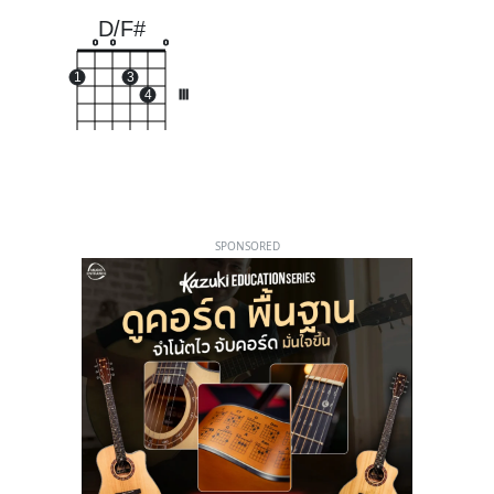
D/F#
o
o
o
1
3
4
III
SPONSORED