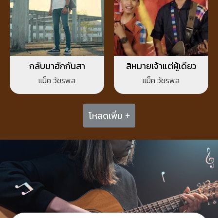
กลับมาฮักกันสา
สิหมายเจ้าแต่ผู้เดียว
แม็ค วัชรพล
แม็ค วัชรพล
โหลดเพิ่ม +