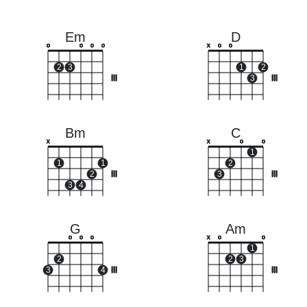
Em
D
o
o
o
o
x
o
o
2
3
1
2
III
3
III
Bm
C
x
x
o
o
1
1
1
2
2
III
3
III
3
4
G
Am
o
o
o
x
o
o
1
2
2
3
3
4
III
III