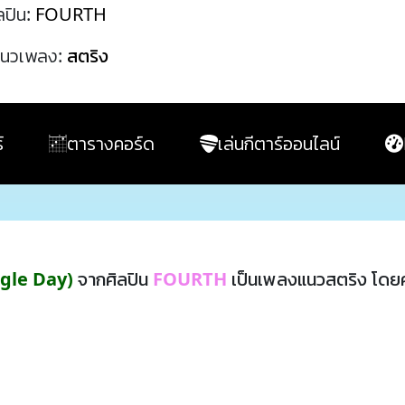
ลปิน:
FOURTH
นวเพลง:
สตริง
์
ตารางคอร์ด
เล่นกีตาร์ออนไลน์
ngle Day)
จากศิลปิน
FOURTH
เป็นเพลงแนวสตริง โดย