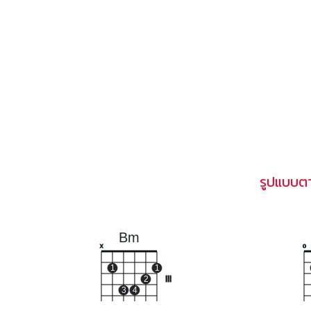
รูปแบบตา
Bm
x
o
1
1
2
III
3
4