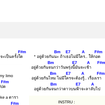
F#m
Bm
E7
A
F#m
าจะเป็นครั้งใด
* อยู่ด้วยกันนะ
ถ้าเธอ
ไม่มีใคร.
. ให้กอด
Bm
E7
A
F#
อยู่ด้วยกันจน
กว่าวันพรุ่งนี้มั
นจะเช้า
Bm
E7
A
F#m
my limo
อยู่ด้วยกันไหม
ไม่มีใคร
จะต้องรู้.
. เรื่องเรา
F#m
Bm
E7
A
ป้ปด
อยู่ด้วยกันจน
กว่าดาวบนฟ้า
จะลาลับ
ไป
ike a ดารา
INSTRU :
F#m