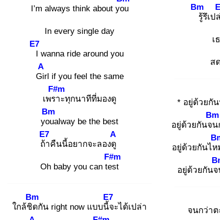
Bm
E
I’m always think about you
รู้
รึเปล
In every single day
เ
E7
I
wanna ride around you
สด
A
Gir
l if you feel the same
F#m
เพรา
ะทุกนาทีที่มองดู
* อยู่ด้วยก
Bm
Bm
you
alway be the best
อยู่ด้วยกันจน
E7
A
B
ถ้า
คืนนี้อยากจะลองดู
อยู่ด้วยกันไห
F#m
B
Oh baby you can tes
t
อยู่ด้วยกัน
Bm
E7
ใกล้ชิด
กัน right now แบบนี้จ
ะได้เปล่า
จนกว่าต
A
F#m