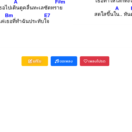
เธอทำให้โลก
ทั้
A
F#m
อไปเดิน
ดูคลื่นทะเลซัดทราย
A
สดใสขึ้นใน.
. ทั
Bm
E7
แค่เธอ
ที่ทำฉันประทับใจ
แก้ไข
ขอเพลง
เพลงโปรด