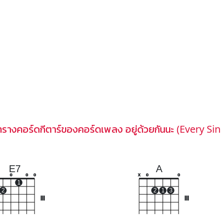
รางคอร์ดกีตาร์ของคอร์ดเพลง อยู่ด้วยกันนะ (Every Si
E7
A
o
o
o
x
o
o
1
2
2
1
3
III
III