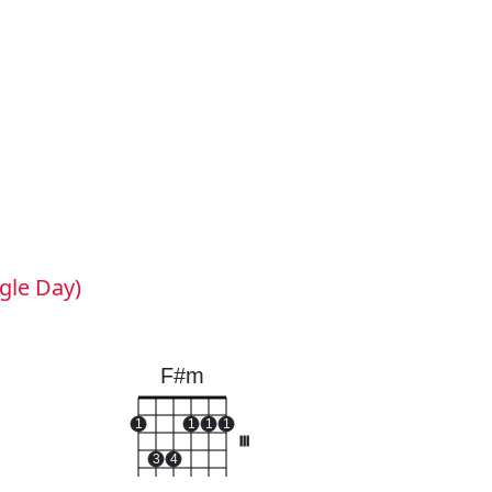
ngle Day)
F#m
1
1
1
1
III
3
4