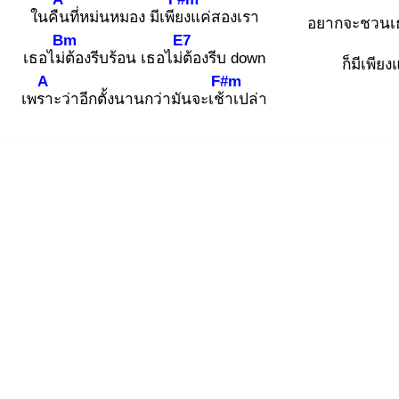
ในคืน
ที่หม่นหมอง มีเพียง
แค่สองเรา
อยากจะชวนเธ
Bm
E7
เธอไม่ต้
องรีบร้อน เธอไม่ต้
องรีบ down
ก็มีเพียง
A
F#m
เพรา
ะว่าอีกตั้งนานกว่ามันจะเช้า
เปล่า