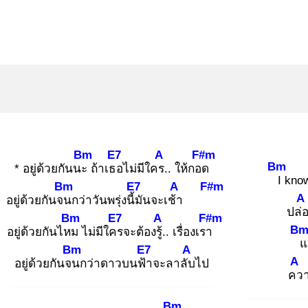
Bm
E7
A
F#m
Bm
* อยู่ด้วยกันนะ
ถ้าเธอ
ไม่มีใคร.
. ให้กอด
I
kno
Bm
E7
A
F#m
A
อยู่ด้วยกันจน
กว่าวันพรุ่งนี้มั
นจะเช้า
ปล่
Bm
E7
A
F#m
B
อยู่ด้วยกันไหม
ไม่มีใคร
จะต้องรู้.
. เรื่องเรา
แ
Bm
E7
A
A
อยู่ด้วยกันจน
กว่าดาวบนฟ้า
จะลาลับ
ไป
คว
Bm