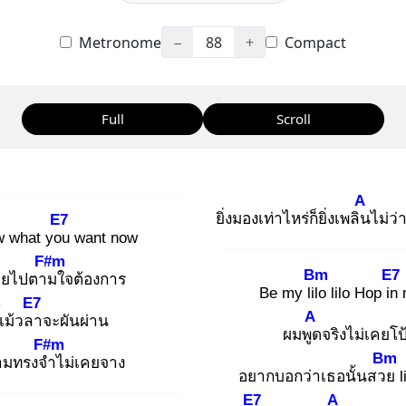
Metronome
−
88
+
Compact
Full
Scroll
A
ยิ่งมองเท่าไหร่ก็ยิ่งเพลิน
ไม่ว่
E7
w what you
want now
F#m
Bm
E7
อ
ยไปตาม
ใจต้องการ
Be my lilo
lilo Hop in
m
E7
A
เม้วลา
จะผันผ่าน
ผมพูด
จริงไม่เคยโ
F#m
Bm
ามทรงจำ
ไม่เคยจาง
อยากบอกว่าเธอนั้นสวย
l
E7
A