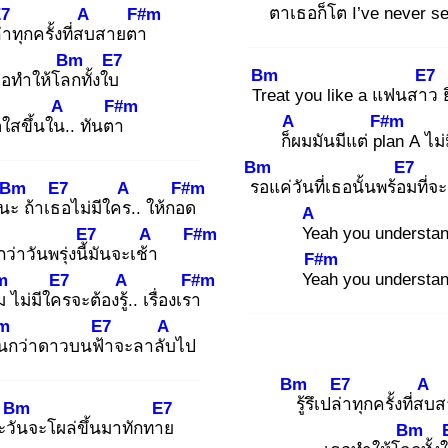
ตา
เธอก็โต I’ve
never se
7
A
F#m
่า
ทุกครั้งที่สบ
สายตา
Bm
E7
Bm
E7
ธอทำให้โลก
ทั้งใบ
Tre
at you like a แฟนสาว
ย
A
F#m
A
F#m
ใสขึ้นใน.
. ทันตา
ก็ผ
มมันมีแต่ pla
n A ไม่
Bm
E7
รอ
แค่วันที่เธอนั้นพร้อม
ที่
Bm
E7
A
F#m
ันนะ
ถ้าเธอ
ไม่มีใคร.
. ให้กอด
A
Ye
ah you understa
E7
A
F#m
กว่าวันพรุ่งนี้มั
นจะเช้า
F#m
Yea
h you understa
m
E7
A
F#m
ม
ไม่มีใคร
จะต้องรู้.
. เรื่องเรา
m
E7
A
จน
กว่าดาวบนฟ้า
จะลาลับ
ไป
Bm
E7
A
รู้
รึเปล่า
ทุกครั้งที่สบ
ส
Bm
E7
ะวัน
จะโผล่ขึ้นมาทักทาย
Bm