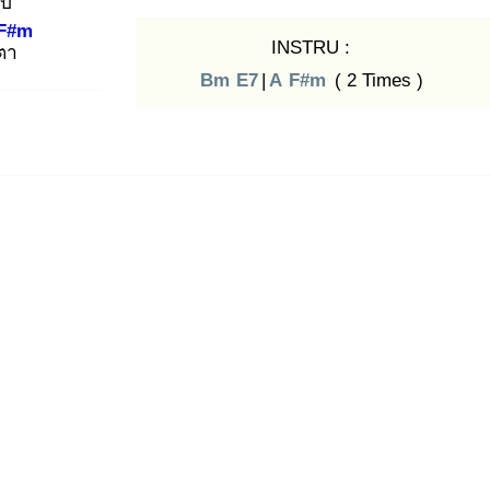
งใบ
F#m
INSTRU :
นตา
Bm
E7
|
A
F#m
( 2 Times )