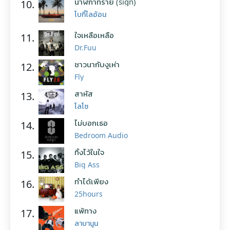
นาฬิกาทราย (sign)
10.
โบกี้ไลอ้อน
ใจเหลือเหลือ
11.
Dr.Fuu
ชาวนากับงูเห่า
12.
Fly
สาหัส
13.
โลโซ
ไม่บอกเธอ
14.
Bedroom Audio
ทิ้งไว้ในใจ
15.
Big Ass
ทำได้เพียง
16.
25hours
แพ้ทาง
17.
ลาบานูน