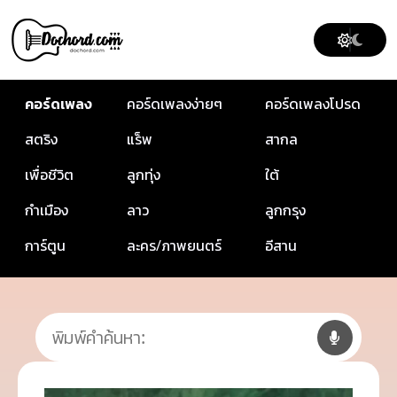
คอร์ดเพลง
คอร์ดเพลงง่ายๆ
คอร์ดเพลงโปรด
สตริง
แร็พ
สากล
เพื่อชีวิต
ลูกทุ่ง
ใต้
กำเมือง
ลาว
ลูกกรุง
การ์ตูน
ละคร/ภาพยนตร์
อีสาน