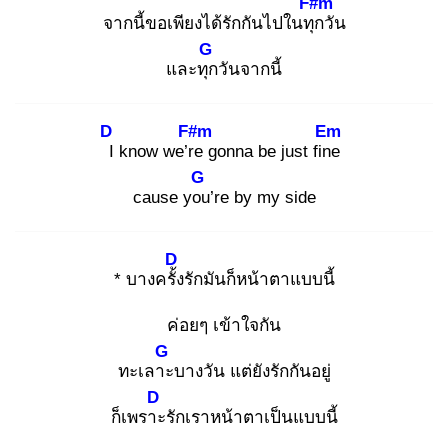
F#m
จากนี้ขอเพียงได้รักกันไปในทุก
วัน
G
และทุก
วันจากนี้
D
F#m
Em
I
know we’re
gonna be just fine
G
cause you
’re by my side
D
* บางครั้ง
รักมันก็หน้าตาแบบนี้
ค่อยๆ เข้าใจกัน
G
ทะเลาะ
บางวัน แต่ยังรักกันอยู่
D
ก็เพราะ
รักเราหน้าตาเป็นแบบนี้