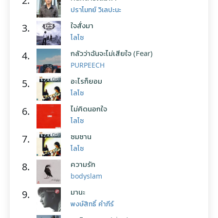
2.
ปราโมทย์ วิเลปะนะ
ใจสั่งมา
3.
โลโซ
กลัวว่าฉันจะไม่เสียใจ (Fear)
4.
PURPEECH
อะไรก็ยอม
5.
โลโซ
ไม่คิดนอกใจ
6.
โลโซ
ซมซาน
7.
โลโซ
ความรัก
8.
bodyslam
มานะ
9.
พงษ์สิทธิ์ คำภีร์