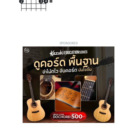
2
3
4
III
SPONSORED