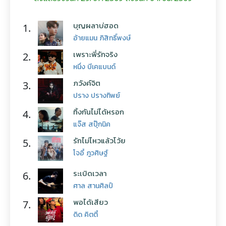
บุญผลาบ่ฮอด
1.
อ้ายแมน ภิสิทธิ์พงษ์
เพราะพี่รักจริง
2.
หนึ่ง บีเคแบนด์
ภวังค์จิต
3.
ปราง ปรางทิพย์
ทิ้งกันไม่ได้หรอก
4.
แจ๊ส สปุ๊กนิค
รักไม่ไหวแล้วโว้ย
5.
โจอี้ ภูวศิษฐ์
ระเบิดเวลา
6.
ศาล สานศิลป์
พอได้เสียว
7.
ดิด คิตตี้