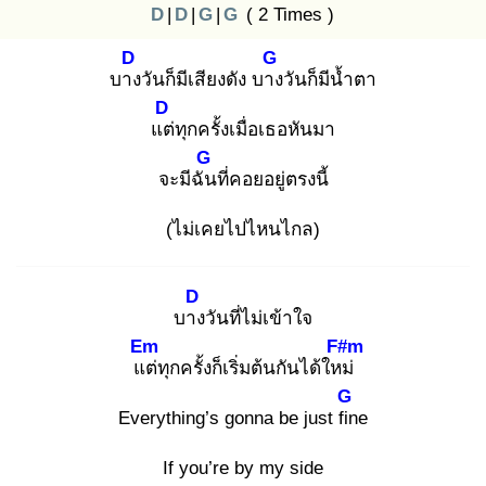
D
|
D
|
G
|
G
( 2 Times )
D
G
บาง
วันก็มีเสียงดัง บาง
วันก็มีน้ำตา
D
แต่
ทุกครั้งเมื่อเธอหันมา
G
จะมีฉัน
ที่คอยอยู่ตรงนี้
(ไม่เคยไปไหนไกล)
D
บาง
วันที่ไม่เข้าใจ
Em
F#m
แต่
ทุกครั้งก็เริ่มต้นกันได้ใหม่
G
Everything’s gonna be just fin
e
If you’re by my side