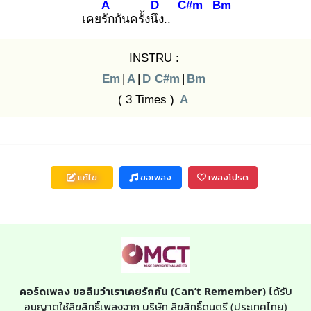
A
D
C#m
Bm
เคยรัก
กันครั้งนึง
..
INSTRU :
Em
|
A
|
D
C#m
|
Bm
( 3 Times )
A
แก้ไข
ขอเพลง
เพลงโปรด
คอร์ดเพลง ขอลืมว่าเราเคยรักกัน (Can’t Remember)
ได้รับ
อนุญาตใช้ลิขสิทธิ์เพลงจาก บริษัท ลิขสิทธิ์ดนตรี (ประเทศไทย)