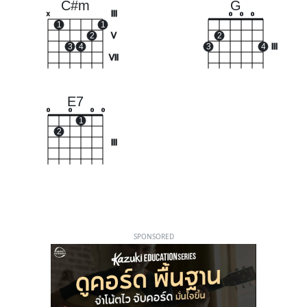
C#m
G
III
x
o
o
o
1
1
2
V
2
3
4
3
4
III
VII
E7
o
o
o
o
1
2
III
SPONSORED