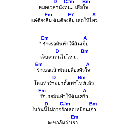
D
C#m
Bm
หมดเวลา
นั่งทน
.. เสียใจ
Em
E7
A
แค่ต้องลืม
ฉันต้องลืม
เธอให้ไหว
Em
A
* รัก
เธอมันทำให้ฉันเจ็บ
D
Bm
เจ็บจนทน
ไม่ไหว..
Em
A
รัก
เธอแล้วมันเปลืองหัวใจ
D
Bm
โดนทำร้าย
มาตั้งเท่าไหร่
แล้ว
Em
A
รัก
เธอมันทำให้ฉันเศร้า
D
C#m
Bm
ในวันนี้ไ
ม่อาจรัก
เธอเหมือนเก่า
Em
จะขอลืมว่าเรา
..