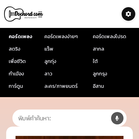
คอร์ดเพลง
คอร์ดเพลงง่ายๆ
คอร์ดเพลงโปรด
สตริง
แร็พ
สากล
เพื่อชีวิต
ลูกทุ่ง
ใต้
กำเมือง
ลาว
ลูกกรุง
การ์ตูน
ละคร/ภาพยนตร์
อีสาน