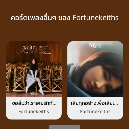
คอร์ดเพลงอื่นๆ ของ Fortunekeiths
ขอลืมว่าเราเคยรักกัน
เสียทุกอย่างเพื่อเสียเธอ
(Can’t Remember)
ไป
Fortunekeiths
Fortunekeiths