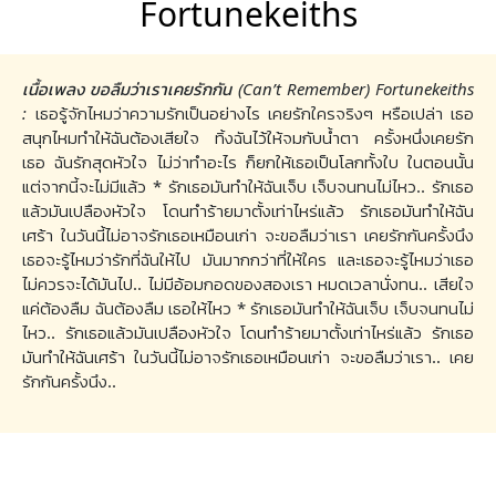
Fortunekeiths
เนื้อเพลง ขอลืมว่าเราเคยรักกัน (Can’t Remember) Fortunekeiths
:
เธอรู้จักไหมว่าความรักเป็นอย่างไร เคยรักใครจริงๆ หรือเปล่า เธอ
สนุกไหมทำให้ฉันต้องเสียใจ ทิ้งฉันไว้ให้จมกับน้ำตา ครั้งหนึ่งเคยรัก
เธอ ฉันรักสุดหัวใจ ไม่ว่าทำอะไร ก็ยกให้เธอเป็นโลกทั้งใบ ในตอนนั้น
แต่จากนี้จะไม่มีแล้ว * รักเธอมันทำให้ฉันเจ็บ เจ็บจนทนไม่ไหว.. รักเธอ
แล้วมันเปลืองหัวใจ โดนทำร้ายมาตั้งเท่าไหร่แล้ว รักเธอมันทำให้ฉัน
เศร้า ในวันนี้ไม่อาจรักเธอเหมือนเก่า จะขอลืมว่าเรา เคยรักกันครั้งนึง
เธอจะรู้ไหมว่ารักที่ฉันให้ไป มันมากกว่าที่ให้ใคร และเธอจะรู้ไหมว่าเธอ
ไม่ควรจะได้มันไป.. ไม่มีอ้อมกอดของสองเรา หมดเวลานั่งทน.. เสียใจ
แค่ต้องลืม ฉันต้องลืม เธอให้ไหว * รักเธอมันทำให้ฉันเจ็บ เจ็บจนทนไม่
ไหว.. รักเธอแล้วมันเปลืองหัวใจ โดนทำร้ายมาตั้งเท่าไหร่แล้ว รักเธอ
มันทำให้ฉันเศร้า ในวันนี้ไม่อาจรักเธอเหมือนเก่า จะขอลืมว่าเรา.. เคย
รักกันครั้งนึง..