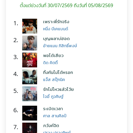
ตั้งแต่ช่วงวันที่ 30/07/2569 ถึงวันที่ 05/08/2569
เพราะพี่รักจริง
1.
หนึ่ง บีเคแบนด์
บุญผลาบ่ฮอด
2.
อ้ายแมน ภิสิทธิ์พงษ์
พอได้เสียว
3.
ดิด คิตตี้
ทิ้งกันไม่ได้หรอก
4.
แจ๊ส สปุ๊กนิค
รักไม่ไหวแล้วโว้ย
5.
โจอี้ ภูวศิษฐ์
ระเบิดเวลา
6.
ศาล สานศิลป์
ภวังค์จิต
7.
ปราง ปรางทิพย์