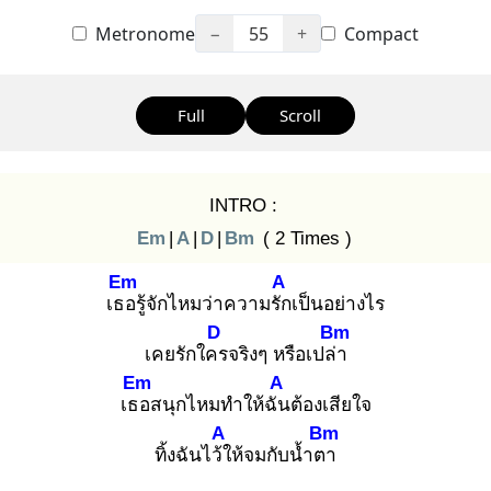
Metronome
−
55
+
Compact
Full
Scroll
INTRO :
Em
|
A
|
D
|
Bm
( 2 Times )
Em
A
เธอ
รู้จักไหมว่าความรัก
เป็นอย่างไร
D
Bm
เคยรักใคร
จริงๆ หรือเปล่า
Em
A
เธอ
สนุกไหมทำให้ฉัน
ต้องเสียใจ
A
Bm
ทิ้งฉันไว้ใ
ห้จมกับน้ำตา