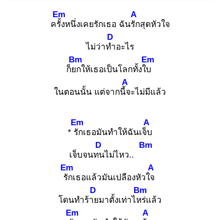
Em
A
ครั้ง
หนึ่งเคยรักเธอ ฉันรัก
สุดหัวใจ
D
ไม่ว่าทำ
อะไร
Bm
Em
ก็ยก
ให้เธอเป็นโลกทั้งใบ
A
ในตอนนั้น แต่จากนี้จ
ะไม่มีแล้ว
Em
A
* รัก
เธอมันทำให้ฉันเจ็บ
D
Bm
เจ็บจนทน
ไม่ไหว..
Em
A
รัก
เธอแล้วมันเปลืองหัวใจ
D
Bm
โดนทำร้าย
มาตั้งเท่าไหร่
แล้ว
Em
A