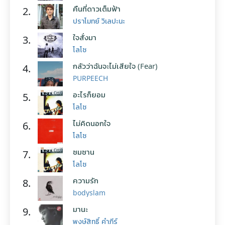
คืนที่ดาวเต็มฟ้า
2.
ปราโมทย์ วิเลปะนะ
ใจสั่งมา
3.
โลโซ
กลัวว่าฉันจะไม่เสียใจ (Fear)
4.
PURPEECH
อะไรก็ยอม
5.
โลโซ
ไม่คิดนอกใจ
6.
โลโซ
ซมซาน
7.
โลโซ
ความรัก
8.
bodyslam
มานะ
9.
พงษ์สิทธิ์ คำภีร์