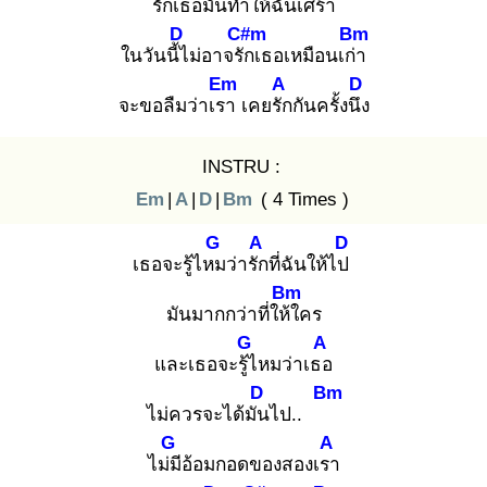
รัก
เธอมันทำให้ฉันเศร้า
D
C#m
Bm
ในวันนี้ไ
ม่อาจรัก
เธอเหมือนเก่า
Em
A
D
จะขอลืมว่าเรา
เคยรัก
กันครั้งนึง
INSTRU :
Em
|
A
|
D
|
Bm
( 4 Times )
G
A
D
เธอจะรู้ไหม
ว่ารัก
ที่ฉันให้ไป
Bm
มันมากกว่าที่ให้ใ
คร
G
A
และเธอจะรู้ไ
หมว่าเธอ
D
Bm
ไม่ควรจะได้มัน
ไป..
G
A
ไม่มี
อ้อมกอดของสองเรา