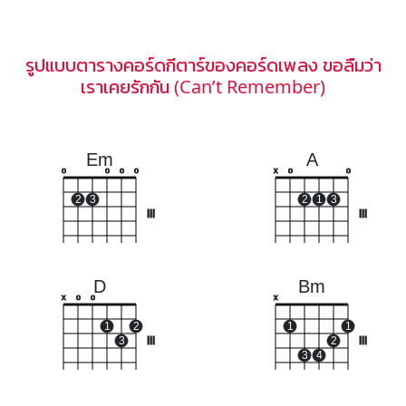
รูปแบบตารางคอร์ดกีตาร์ของคอร์ดเพลง ขอลืมว่า
เราเคยรักกัน (Can’t Remember)
Em
A
o
o
o
o
x
o
o
2
3
2
1
3
III
III
D
Bm
x
o
o
x
1
2
1
1
3
III
2
III
3
4