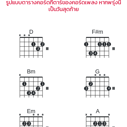
รูปแบบตารางคอร์ดกีตาร์ของคอร์ดเพลง หากพรุ่งนี้
เป็นวันสุดท้าย
D
F#m
x
o
o
1
2
1
1
1
1
3
III
III
3
4
Bm
G
x
o
o
o
1
1
2
2
III
3
4
III
3
4
Em
A
o
o
o
o
x
o
o
2
3
2
1
3