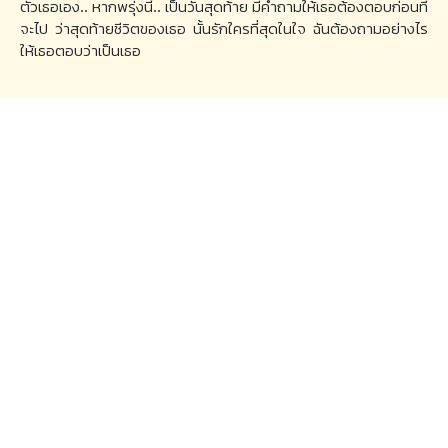
ตัวเธอเอง.. หากพรุ่งนี้.. เป็นวันสุดท้าย มีคำถามให้เธอต้องตอบก่อนที่
จะไป ว่าสุดท้ายชีวิตของเธอ นั้นรักใครที่สุดในใจ ฉันต้องถามอย่างไร
ให้เธอตอบว่าเป็นเธอ