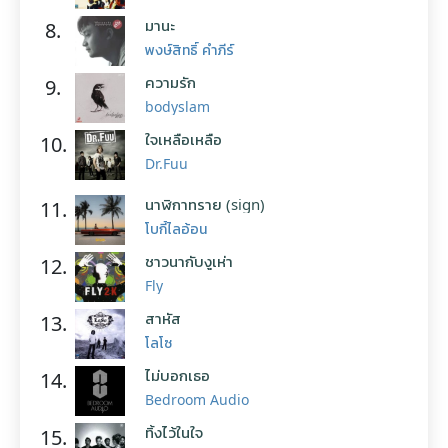
มานะ
8.
พงษ์สิทธิ์ คำภีร์
ความรัก
9.
bodyslam
ใจเหลือเหลือ
10.
Dr.Fuu
นาฬิกาทราย (sign)
11.
โบกี้ไลอ้อน
ชาวนากับงูเห่า
12.
Fly
สาหัส
13.
โลโซ
ไม่บอกเธอ
14.
Bedroom Audio
ทิ้งไว้ในใจ
15.