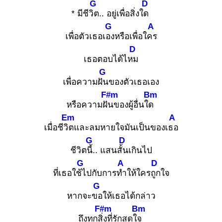
G
D
* มีชีวิต
.. อยู่เพื่อสิ่งใด
G
A
เพื่อตัวเธอเอง
หรือเพื่อใคร
D
เธอตอบได้ไหม
G
เพื่อความฝัน
ของตัวเธอเอง
F#m
Bm
หรือความฝัน
ของผู้อื่นใด
Em
A
เมื่อชีวิต
และลมหายใจมันเป็นของเธอ
G
D
ชีวิตนี้.
. แสนสั้น
เกินไป
G
A
D
ที่เธอใช้ไ
ปกับการทำ
ให้ใครถูก
ใจ
G
หากจะขอ
ให้เธอได้กล่าว
F#m
Bm
ถึงทุกสิ่ง
ที่รักสุดใจ