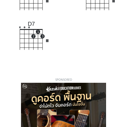
III
III
D7
x
o
o
1
2
3
III
SPONSORED