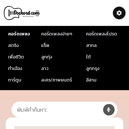
คอร์ดเพลง
คอร์ดเพลงง่ายๆ
คอร์ดเพลงโปรด
สตริง
แร็พ
สากล
เพื่อชีวิต
ลูกทุ่ง
ใต้
กำเมือง
ลาว
ลูกกรุง
การ์ตูน
ละคร/ภาพยนตร์
อีสาน