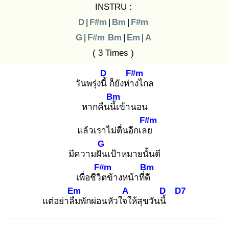
INSTRU :
D
|
F#m
|
Bm
|
F#m
G
|
F#m
Bm
|
Em
|
A
( 3 Times )
D
F#m
วันพรุ่งนี้
ก็ยังห่าง
ไกล
Bm
หากคืนนี้เ
ข้านอน
F#m
แล้วเราไม่ตื่นอีกเลย
G
มีความฝัน
เป้าหมายนั้นดี
F#m
Bm
เพื่อชีวิต
ข้างหน้าที่ดี
Em
A
D
D7
แต่อย่าลืม
พักผ่อนหัวใจใ
ห้สุขวันนี้