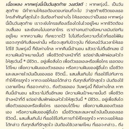
เนื้อเพลง หากพรุ่งนี้เป็นวันสุดท้าย วงสวัสดี :
หากพรุ่งนี้.. เป็นวัน
สุดท้าย มีคำถามให้เธอต้องตอบก่อนที่จะไป ว่าสุดท้ายชีวิตของเธอ
ใครสำคัญที่สุดในใจ ฉันต้องทำอย่างไร ให้เธอตอบว่าเป็นเธอ หากพรุ่ง
นี้เป็นวันสุดท้าย เราจะยังโกรธเคืองเรื่องใดในใจอยู่ไหม หากชีวิตต้อง
จบสิ้นลง และยังคงไม่บอกลาใคร เราต่างคนต่างยังหมางเมินต่อกัน
อยู่ไหม หากความฝัน ที่เคยวาดไว้ ไปไม่ถึงดั่งความตั้งใจที่เธอใฝ่ฝัน
เธอจะทุกข์กับสิ่งเหล่านั้น หรือจะสุขกับปัจจุบัน ที่ยังคงมีวันเวลาให้เธอ
ได้ใช้ วันพรุ่งนี้ ก็ยังห่างไกล หากคืนนี้เข้านอน แล้วเราไม่ตื่นอีกเลย มี
ความฝันเป้าหมายนั้นดี เพื่อชีวิตข้างหน้าที่ดี แต่อย่าลืมพักผ่อนหัวใจ
ให้สุขวันนี้ * มีชีวิต.. อยู่เพื่อสิ่งใด เพื่อตัวเธอเองหรือเพื่อใคร เธอตอบ
ได้ไหม เพื่อความฝันของตัวเธอเอง หรือความฝันของผู้อื่นใด เมื่อชีวิต
และลมหายใจมันเป็นของเธอ ชีวิตนี้.. แสนสั้นเกินไป ที่เธอใช้ไปกับการ
ทำให้ใครถูกใจ หากจะขอให้เธอได้กล่าว ถึงทุกสิ่งที่รักสุดใจ มันต้องใช้
เวลาแค่ไหน ที่เธอจะกล่าว.. ถึงตัวเธอเอง วันพรุ่งนี้ ก็ยังห่างไกล หาก
คืนนี้เข้านอน แล้วเราไม่ตื่นอีกเลย มีความฝันเป้าหมายนั้นดี เพื่อชีวิต
ข้างหน้าที่ดี แต่อย่าลืมพักผ่อนหัวใจให้สุขวันนี้ * มีชีวิต.. อยู่เพื่อสิ่งใด
เพื่อตัวเธอเองหรือเพื่อใคร เธอตอบได้ไหม เพื่อความฝันของตัวเธอ
เอง หรือความฝันของผู้อื่นใด เมื่อชีวิตและลมหายใจมันเป็นของเธอ
ชีวิตนี้.. แสนสั้นเกินไป ที่เธอใช้ไปกับการทำให้ใครถูกใจ หากจะขอให้เธอ
ได้กล่าว ถึงทุกสิ่งที่รักสุดใจ มันต้องใช้เวลาแค่ไหน ที่เธอจะกล่าว.. ถึง