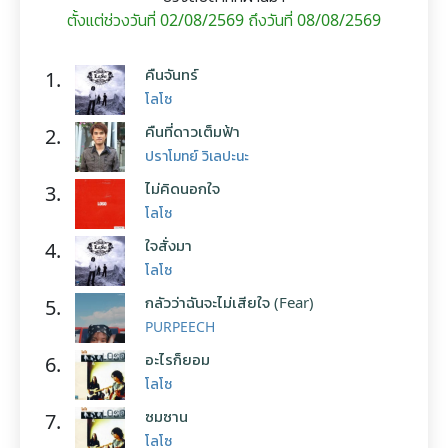
ตั้งแต่ช่วงวันที่ 02/08/2569 ถึงวันที่ 08/08/2569
คืนจันทร์
1.
โลโซ
คืนที่ดาวเต็มฟ้า
2.
ปราโมทย์ วิเลปะนะ
ไม่คิดนอกใจ
3.
โลโซ
ใจสั่งมา
4.
โลโซ
กลัวว่าฉันจะไม่เสียใจ (Fear)
5.
PURPEECH
อะไรก็ยอม
6.
โลโซ
ซมซาน
7.
โลโซ