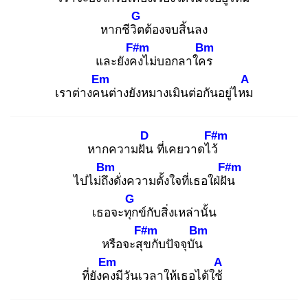
G
หากชีวิต
ต้องจบสิ้นลง
F#m
Bm
และยังคง
ไม่บอกลาใคร
Em
A
เราต่างคน
ต่างยังหมางเมินต่อกันอยู่ไหม
D
F#m
หากความฝัน
ที่เคยวาดไว้
Bm
F#m
ไปไม่ถึง
ดั่งความตั้งใจที่เธอใฝ่ฝัน
G
เธอจะทุก
ข์กับสิ่งเหล่านั้น
F#m
Bm
หรือจะสุข
กับปัจจุบัน
Em
A
ที่ยังคง
มีวันเวลาให้เธอได้ใช้