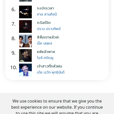
ระเบิดเวลา
6.
ศาล สานศิลป์
ภวังค์จิต
7.
ปราง ปรางทิพย์
สิลืมเขาแล้วล่ะ
8.
เน็ค นฤพล
แพ้แล้วพาล
9.
ไอซ์ ศรัณยู
เจ้าสาวที่กลัวฝน
10.
เต๋อ เรวัต พุทธินันท์
We use cookies to ensure that we give you the
best experience on our website. If you continue
to use this site we will assume that you are