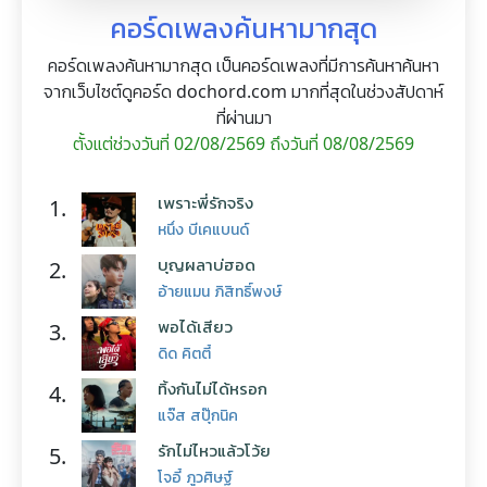
คอร์ดเพลงค้นหามากสุด
คอร์ดเพลงค้นหามากสุด เป็นคอร์ดเพลงที่มีการค้นหาค้นหา
จากเว็บไซต์ดูคอร์ด dochord.com มากที่สุดในช่วงสัปดาห์
ที่ผ่านมา
ตั้งแต่ช่วงวันที่ 02/08/2569 ถึงวันที่ 08/08/2569
เพราะพี่รักจริง
1.
หนึ่ง บีเคแบนด์
บุญผลาบ่ฮอด
2.
อ้ายแมน ภิสิทธิ์พงษ์
พอได้เสียว
3.
ดิด คิตตี้
ทิ้งกันไม่ได้หรอก
4.
แจ๊ส สปุ๊กนิค
รักไม่ไหวแล้วโว้ย
5.
โจอี้ ภูวศิษฐ์