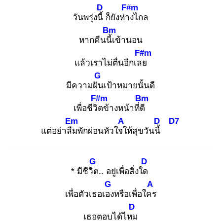
D
F#m
วันพรุ่งนี้
ก็ยังห่าง
ไกล
Bm
หากคืนนี้เ
ข้านอน
F#m
แล้วเราไม่ตื่นอีกเลย
G
มีความฝัน
เป้าหมายนั้นดี
F#m
Bm
เพื่อชีวิต
ข้างหน้าที่ดี
Em
A
D
D7
แต่อย่าลืม
พักผ่อนหัวใจใ
ห้สุขวันนี้
G
D
* มีชีวิต
.. อยู่เพื่อสิ่งใด
G
A
เพื่อตัวเธอเอง
หรือเพื่อใคร
D
เธอตอบได้ไหม