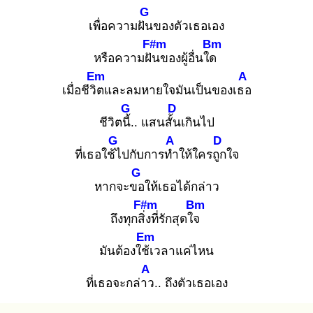
G
เพื่อความฝัน
ของตัวเธอเอง
F#m
Bm
หรือความฝัน
ของผู้อื่นใด
Em
A
เมื่อชีวิต
และลมหายใจมันเป็นของเธอ
G
D
ชีวิตนี้.
. แสนสั้น
เกินไป
G
A
D
ที่เธอใช้ไ
ปกับการทำ
ให้ใครถูก
ใจ
G
หากจะขอ
ให้เธอได้กล่าว
F#m
Bm
ถึงทุกสิ่ง
ที่รักสุดใจ
Em
มันต้องใช้เ
วลาแค่ไหน
A
ที่เธอจะกล่าว
.. ถึงตัวเธอเอง