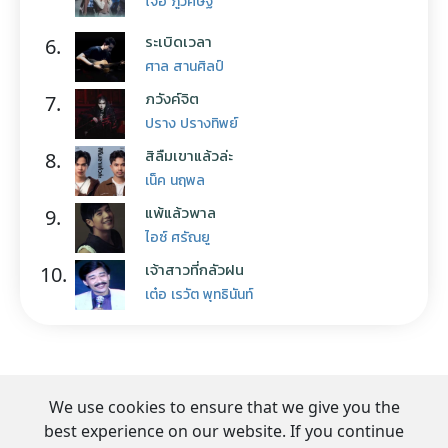
โจอี้ ภูวศิษฐ์
ระเบิดเวลา
6.
ศาล สานศิลป์
ภวังค์จิต
7.
ปราง ปรางทิพย์
สิลืมเขาแล้วล่ะ
8.
เน็ค นฤพล
แพ้แล้วพาล
9.
ไอซ์ ศรัณยู
เจ้าสาวที่กลัวฝน
10.
เต๋อ เรวัต พุทธินันท์
We use cookies to ensure that we give you the
best experience on our website. If you continue