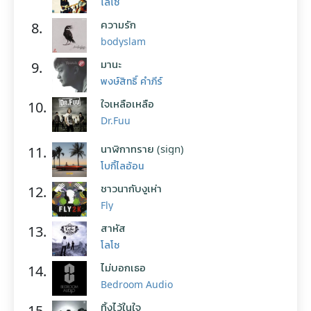
โลโซ
ความรัก
8.
bodyslam
มานะ
9.
พงษ์สิทธิ์ คำภีร์
ใจเหลือเหลือ
10.
Dr.Fuu
นาฬิกาทราย (sign)
11.
โบกี้ไลอ้อน
ชาวนากับงูเห่า
12.
Fly
สาหัส
13.
โลโซ
ไม่บอกเธอ
14.
Bedroom Audio
ทิ้งไว้ในใจ
15.