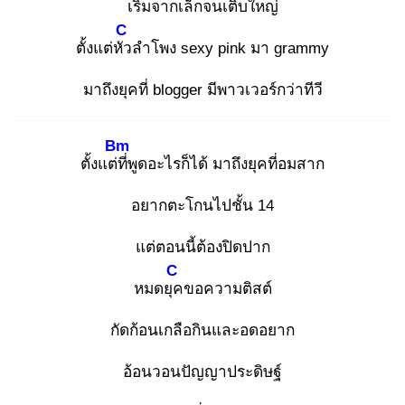
เริ่มจากเล็กจนเติบใหญ่
C
ตั้งแต่หัว
ลำโพง sexy pink มา grammy
มาถึงยุคที่ blogger มีพาวเวอร์กว่าทีวี
Bm
ตั้งแต่ที่
พูดอะไรก็ได้ มาถึงยุคที่อมสาก
อยากตะโกนไปชั้น 14
แต่ตอนนี้ต้องปิดปาก
C
หมดยุค
ขอความติสต์
กัดก้อนเกลือกินและอดอยาก
อ้อนวอนปัญญาประดิษฐ์