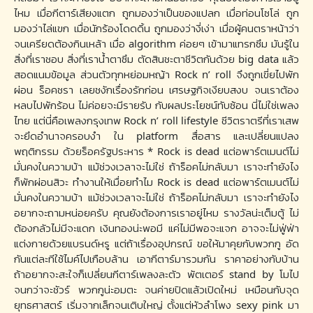
ไหม เมื่อกีตาร์เสียงแตก ถูกมองว่าเป็นของแปลก เมื่อท่อนโซโล่ ถูก
มองว่าไล่แขก เมื่อนักร้องโดดดิ้น ถูกมองว่างี่เง่า เมื่อผู้คนตราหน้าว่า
จนเครียดต้องกินเหล้า เมื่อ algorithm ค่อยๆ เข้ามาแทรกซึม มันรู้ใน
สิ่งที่เราชอบ สิ่งที่เราน้ำตาซึม ตัดสินชะตาชีวิตกันด้วย big data แล้ว
สอดแนมข้อมูล ส่วนตัวทุกหย่อมหญ้า Rock n’ roll จึงถูกเขี่ยไปพัก
ผ่อน ร็อคชรา เลยชงักเรื่องรักก่อน เศรษฐกิจเงียบสงบ จนเราต้อง
หลบไปพักร้อน ไม่ค่อยจะมีรายรับ กับผลประโยชน์ทับซ้อน นี่ไม่ใช่เพลง
ไทย แต่นี่คือเพลงกรุงเทพ Rock n’ roll lifestyle ชีวิตราตรีที่เราเสพ
จะยึดอำนาจครอบงำ ใน platform สื่อสาร และเปลี่ยนแปลง
พฤติกรรม ด้วยร็อครัฐประหาร * Rock is dead แต่อพาร์ตเมนต์ไม่
มั่นคงในความบ้า แม้ช่วงเวลาจะไม่ใช่ ถ้าร็อคไม่กลับมา เราจะทำยังไง
ก็พักผ่อนสิวะ ทำงานให้เมื่อยทำไม Rock is dead แต่อพาร์ตเมนต์ไม่
มั่นคงในความบ้า แม้ช่วงเวลาจะไม่ใช่ ถ้าร็อคไม่กลับมา เราจะทำยังไง
อยากจะถามหน่อยครับ คุณยังต้องการเราอยู่ไหม รางวัลน่ะเต็มตู้ ไม่
ต้องกลัวไม่มีจะแดก เงินทองน่ะพอมี แค่ไม่มีพอจะแจก อาจจะไม่ฟู่ฟ่า
แต่งกายด้วยแบรนด์หรู แต่ถ้าเรื่องอุปกรณ์ ขอให้มาคุยกับพวกกู อัด
กันแต่ละทีใช้ไมค์ไปเกือบล้าน เอากีตาร์มารวมกัน ราคาอย่างกับบ้าน
ถ้าอยากจะสะใจก็เปลี่ยนกีตาร์เพลงละตัว พัตเตอร์ stand by โมไป
จนกว่าจะชัวร์ พวกกูน่ะอมตะ จนค่ายปิดแล้วเปิดใหม่ เหมือนกับจุด
ยุทธศาสตร์ เริ่มจากเล็กจนเติบใหญ่ ตั้งแต่หัวลำโพง sexy pink มา