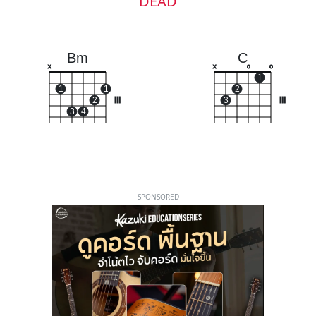
DEAD
Bm
C
x
x
o
o
1
1
1
2
2
III
3
III
3
4
SPONSORED