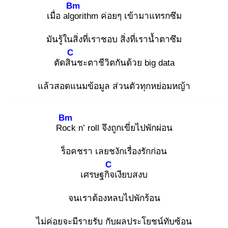
Bm
เมื่อ algo
rithm ค่อยๆ เข้ามาแทรกซึม
มันรู้ในสิ่งที่เราชอบ สิ่งที่เราน้ำตาซึม
C
ตัดสิน
ชะตาชีวิตกันด้วย big data
แล้วสอดแนมข้อมูล ส่วนตัวทุกหย่อมหญ้า
Bm
Roc
k n’ roll จึงถูกเขี่ยไปพักผ่อน
ร็อคชรา เลยชงักเรื่องรักก่อน
C
เศรษฐกิจ
เงียบสงบ
จนเราต้องหลบไปพักร้อน
ไม่ค่อยจะมีรายรับ กับผลประโยชน์ทับซ้อน