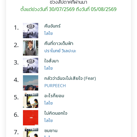
ช่วงสัปดาห์ที่ผ่านมา
ตั้งแต่ช่วงวันที่ 30/07/2569 ถึงวันที่ 05/08/2569
คืนจันทร์
1.
โลโซ
คืนที่ดาวเต็มฟ้า
2.
ปราโมทย์ วิเลปะนะ
ใจสั่งมา
3.
โลโซ
กลัวว่าฉันจะไม่เสียใจ (Fear)
4.
PURPEECH
อะไรก็ยอม
5.
โลโซ
ไม่คิดนอกใจ
6.
โลโซ
ซมซาน
7.