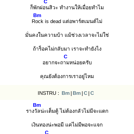
C
ก็พักผ่อน
สิวะ ทำงานให้เมื่อยทำไม
Bm
Roc
k is dead แต่อพาร์ตเมนต์ไม่
มั่นคงในความบ้า แม้ช่วงเวลาจะไม่ใช่
ถ้าร็อคไม่กลับมา เราจะทำยังไง
C
อยากจะถาม
หน่อยครับ
คุณยังต้องการเราอยู่ไหม
INSTRU :
Bm
|
Bm
|
C
|
C
Bm
รางวัล
น่ะเต็มตู้ ไม่ต้องกลัวไม่มีจะแดก
เงินทองน่ะพอมี แค่ไม่มีพอจะแจก
C