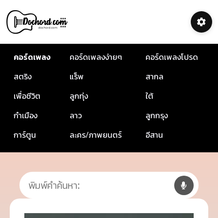
คอร์ดเพลง
คอร์ดเพลงง่ายๆ
คอร์ดเพลงโปรด
สตริง
แร็พ
สากล
เพื่อชีวิต
ลูกทุ่ง
ใต้
กำเมือง
ลาว
ลูกกรุง
การ์ตูน
ละคร/ภาพยนตร์
อีสาน