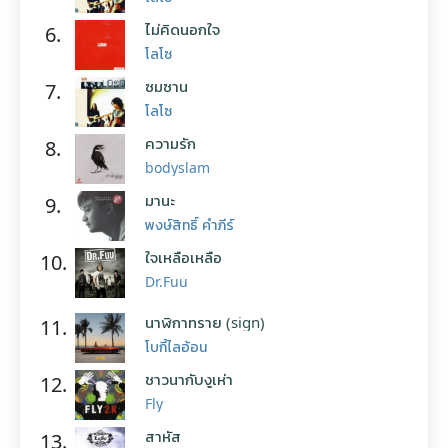
ไม่คิดนอกใจ
6.
โลโซ
ซมซาน
7.
โลโซ
ความรัก
8.
bodyslam
มานะ
9.
พงษ์สิทธิ์ คำภีร์
ใจเหลือเหลือ
10.
Dr.Fuu
นาฬิกาทราย (sign)
11.
โบกี้ไลอ้อน
ชาวนากับงูเห่า
12.
Fly
สาหัส
13.