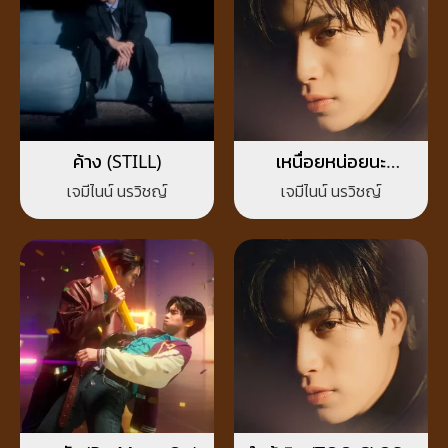
ค้าง (STILL)
เหนื่อยหน่อยนะ
(SOMEONE LIKE ME)
เจมีไนน์ นรวิชญ์
เจมีไนน์ นรวิชญ์