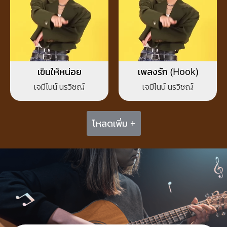
เขินให้หน่อย
เพลงรัก (Hook)
เจมีไนน์ นรวิชญ์
เจมีไนน์ นรวิชญ์
โหลดเพิ่ม +