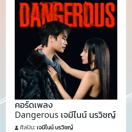
คอร์ดเพลง
Dangerous เจมีไนน์ นรวิชญ์
ศิลปิน:
เจมีไนน์ นรวิชญ์