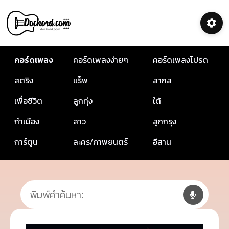
คอร์ดเพลง
คอร์ดเพลงง่ายๆ
คอร์ดเพลงโปรด
สตริง
แร็พ
สากล
เพื่อชีวิต
ลูกทุ่ง
ใต้
กำเมือง
ลาว
ลูกกรุง
การ์ตูน
ละคร/ภาพยนตร์
อีสาน