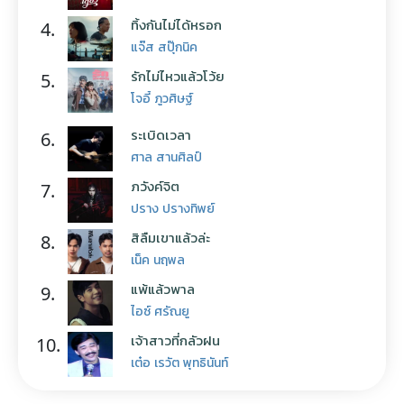
ทิ้งกันไม่ได้หรอก
4.
แจ๊ส สปุ๊กนิค
รักไม่ไหวแล้วโว้ย
5.
โจอี้ ภูวศิษฐ์
ระเบิดเวลา
6.
ศาล สานศิลป์
ภวังค์จิต
7.
ปราง ปรางทิพย์
สิลืมเขาแล้วล่ะ
8.
เน็ค นฤพล
แพ้แล้วพาล
9.
ไอซ์ ศรัณยู
เจ้าสาวที่กลัวฝน
10.
เต๋อ เรวัต พุทธินันท์