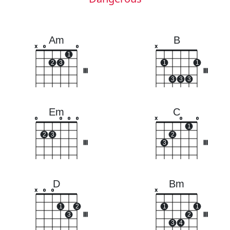
Am
B
x
o
o
x
1
2
3
1
1
III
III
3
3
3
Em
C
o
o
o
o
x
o
o
1
2
3
2
III
3
III
D
Bm
x
o
o
x
1
2
1
1
3
III
2
III
3
4