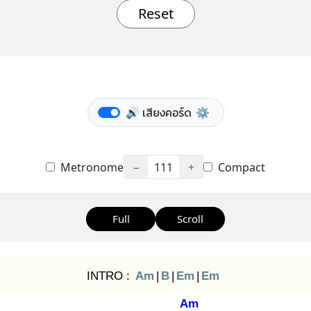
Reset
🔊 เสียงคอร์ด
⚙️
Metronome
−
111
+
Compact
Full
Scroll
INTRO :
Am
|
B
|
Em
|
Em
Am