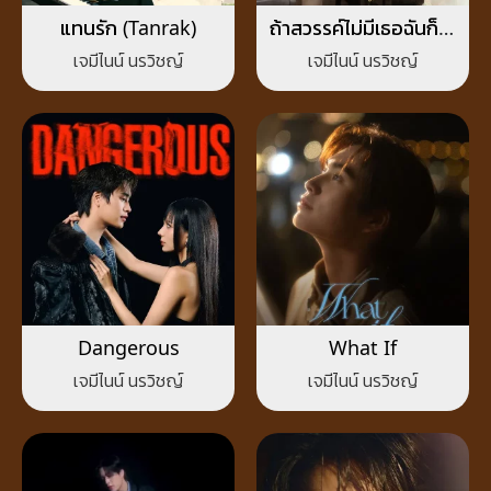
แทนรัก (Tanrak)
ถ้าสวรรค์ไม่มีเธอฉันก็ไม่
อยากไป (Heavenly)
เจมีไนน์ นรวิชญ์
เจมีไนน์ นรวิชญ์
Dangerous
What If
เจมีไนน์ นรวิชญ์
เจมีไนน์ นรวิชญ์