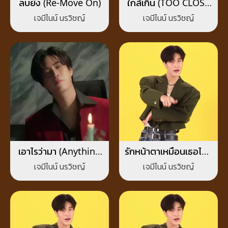
ลบยัง (Re-Move On)
ใกล้เกิน (TOO CLOSE
TO HANDLE)
เจมีไนน์ นรวิชญ์
เจมีไนน์ นรวิชญ์
เอาไรว่ามา (Anything
รักหน้าตาเหมือนเธอไหม
You Want)
(Love Love Love)
เจมีไนน์ นรวิชญ์
เจมีไนน์ นรวิชญ์