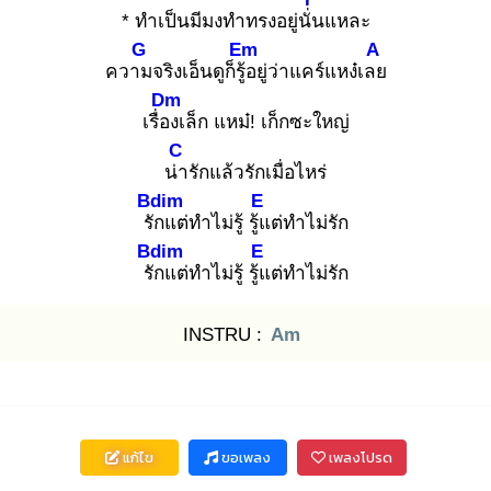
* ทำเป็นมีมงทำทรงอยู่นั่น
แหละ
G
Em
A
ความ
จริงเอ็นดูก็รู้อ
ยู่ว่าแคร์แหง๋เลย
Dm
เรื่อง
เล็ก แหม๋! เก็กซะใหญ่
C
น่า
รักแล้วรักเมื่อไหร่
Bdim
E
รัก
แต่ทำไม่รู้ รู้แ
ต่ทำไม่รัก
Bdim
E
รัก
แต่ทำไม่รู้ รู้แ
ต่ทำไม่รัก
INSTRU :
Am
แก้ไข
ขอเพลง
เพลงโปรด