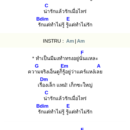
C
น่า
รักแล้วรักเมื่อไหร่
Bdim
E
รัก
แต่ทำไม่รู้ รู้แ
ต่ทำไม่รัก
INSTRU :
Am
|
Am
F
* ทำเป็นมีมงทำทรงอยู่นั่น
แหละ
G
Em
A
ความ
จริงเอ็นดูก็รู้อ
ยู่ว่าแคร์แหง๋เลย
Dm
เรื่อง
เล็ก แหม๋! เก็กซะใหญ่
C
น่า
รักแล้วรักเมื่อไหร่
Bdim
E
รัก
แต่ทำไม่รู้ รู้แ
ต่ทำไม่รัก
F