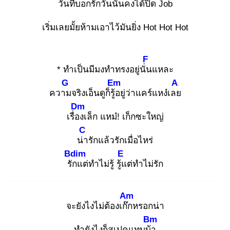
วันที่บอกรักวันนั้นคงได้ปิด Job
เริ่มเลยมั้ยห้ามเอาไว้มันยิ่ง Hot Hot Hot
F
* ทำเป็นมีมงทำทรงอยู่นั่น
แหละ
G
Em
A
ความ
จริงเอ็นดูก็รู้อ
ยู่ว่าแคร์แหง๋เลย
Dm
เรื่อง
เล็ก แหม๋! เก็กซะใหญ่
C
น่า
รักแล้วรักเมื่อไหร่
Bdim
E
รัก
แต่ทำไม่รู้ รู้แ
ต่ทำไม่รัก
Am
จะยังไงไม่ต้องเก๊ก
หรอกน่า
Bm
ทำยังไงก็สเปคแทบบ้า