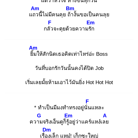
แต่
ว่าหัวใจ ห่าง
ขึ้นทุกวัน
Am
Bm
แถว
นี้ไม่มีคนคุย ถ้า
งั้นขอเป็นคนลุย
F
Em
กลัว
จะตุยด้วยความรัก
Am
ยิ้ม
ให้สักนิดเธอคิดเท่าไหร่อ่ะ Boss
วันที่บอกรักวันนั้นคงได้ปิด Job
เริ่มเลยมั้ยห้ามเอาไว้มันยิ่ง Hot Hot Hot
F
* ทำเป็นมีมงทำทรงอยู่นั่น
แหละ
G
Em
A
ความ
จริงเอ็นดูก็รู้อ
ยู่ว่าแคร์แหง๋เลย
Dm
เรื่อง
เล็ก แหม๋! เก็กซะใหญ่