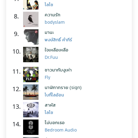
โลโซ
ความรัก
8.
bodyslam
มานะ
9.
พงษ์สิทธิ์ คำภีร์
ใจเหลือเหลือ
10.
Dr.Fuu
ชาวนากับงูเห่า
11.
Fly
นาฬิกาทราย (sign)
12.
โบกี้ไลอ้อน
สาหัส
13.
โลโซ
ไม่บอกเธอ
14.
Bedroom Audio