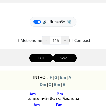
🔊 เสียงคอร์ด
⚙️
Metronome
−
115
+
Compact
Full
Scroll
INTRO :
F
|
G
|
Em
|
A
Dm
|
C
|
Bm
|
E
Am
Bm
ตอน
เธอหน้ามึน เธอ
ยิ่งน่ามอง
Am
Bm