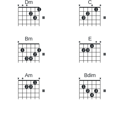
Dm
C
x
o
o
x
o
o
1
1
2
2
3
III
3
III
Bm
E
x
o
o
o
1
1
1
2
3
2
III
III
3
4
Am
Bdim
x
o
o
x
x
1
2
3
1
III
2
3
III
4