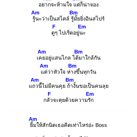
อยาก
จะห้ามใจ แต่
ก็น่าจอง
Am
Bm
รู้น
ะว่าเป็นสไตล์ รู้มั้
ยยิ่งอินสไปร์
F
Em
ดูๆ
ไปเริ่ดอยู่นะ
Am
Bm
เคย
อยู่แสนไกล ได้ม
าใกล้กัน
Am
Bm
แต่
ว่าหัวใจ ห่าง
ขึ้นทุกวัน
Am
Bm
แถว
นี้ไม่มีคนคุย ถ้า
งั้นขอเป็นคนลุย
F
Em
กลัว
จะตุยด้วยความรัก
Am
ยิ้ม
ให้สักนิดเธอคิดเท่าไหร่อ่ะ Boss