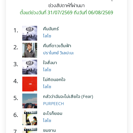
ช่วงสัปดาห์ที่ผ่านมา
ตั้งแต่ช่วงวันที่ 31/07/2569 ถึงวันที่ 06/08/2569
คืนจันทร์
1.
โลโซ
คืนที่ดาวเต็มฟ้า
2.
ปราโมทย์ วิเลปะนะ
ใจสั่งมา
3.
โลโซ
ไม่คิดนอกใจ
4.
โลโซ
กลัวว่าฉันจะไม่เสียใจ (Fear)
5.
PURPEECH
อะไรก็ยอม
6.
โลโซ
ซมซาน
7.