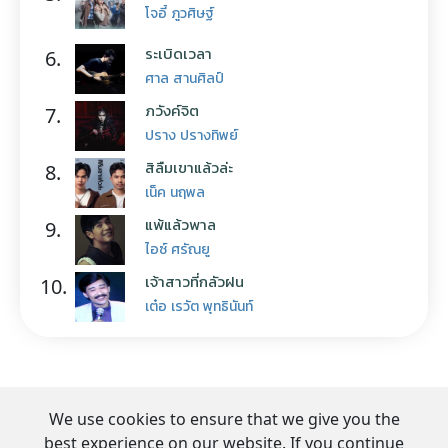
โจอี้ ภูวศิษฐ์
ระเบิดเวลา
6.
ศาล สานศิลป์
ภวังค์จิต
7.
ปราง ปรางทิพย์
สิลืมเขาแล้วล่ะ
8.
เน็ค นฤพล
แพ้แล้วพาล
9.
ไอซ์ ศรัณยู
เจ้าสาวที่กลัวฝน
10.
เต๋อ เรวัต พุทธินันท์
We use cookies to ensure that we give you the
best experience on our website. If you continue