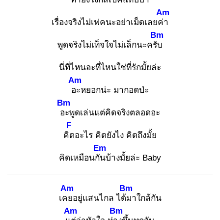
Am
เรื่องจริงไม่เฟคนะอย่าเม็ดเลยค่า
Bm
พูดจริงไม่เท็จใจไม่เล็กนะครับ
นี่ที่ไหนอะที่ไหนใช่ที่รักมั้ยล่ะ
Am
อะ
หยอกน่ะ มากอดป่ะ
Bm
อะ
พูดเล่นแต่คิดจริงตลอดอะ
F
คิด
อะไร คิดยังไง คิดถึงมั้ย
Em
คิดเหมือนกัน
บ้างมั้ยล่ะ Baby
Am
Bm
เคย
อยู่แสนไกล ได้ม
าใกล้กัน
Am
Bm