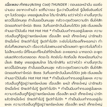
เนื้อเพลง ทำทรง (Acting Cool) THUNDER :
ตอนเธอหน้ามึน เธอยิ่ง
น่ามอง อยากจะห้ามใจ แต่ก็น่าจอง รู้นะว่าเป็นสไตล์ รู้มั้ยยิ่งอินสไปร์
ดูๆ ไปเริ่ดอยู่นะ เคยอยู่แสนไกล ได้มาใกล้กัน แต่ว่าหัวใจ ห่างขึ้นทุกวัน
แถวนี้ไม่มีคนคุย ถ้างั้นขอเป็นคนลุย กลัวจะตุยด้วยความรัก ยิ้มให้สัก
นิดเธอคิดเท่าไหร่อ่ะ Boss วันที่บอกรักวันนั้นคงได้ปิด Job เริ่มเลยมั้ย
ห้ามเอาไว้มันยิ่ง Hot Hot Hot * ทำเป็นมีมงทำทรงอยู่นั่นแหละ ความ
จริงเอ็นดูก็รู้อยู่ว่าแคร์แหง๋เลย เรื่องเล็ก แหม๋! เก็กซะใหญ่ น่ารักแล้ว
รักเมื่อไหร่ รักแต่ทำไม่รู้ รู้แต่ทำไม่รัก จะยังไงไม่ต้องเก๊กหรอกน่า ทำ
ยังไงก็สเปคแทบบ้า เรื่องจริงไม่เฟคนะอย่าเม็ดเลยค่า พูดจริงไม่เท็จใจ
ไม่เล็กนะครับ นี่ที่ไหนอะที่ไหนใช่ที่รักมั้ยล่ะ อะหยอกน่ะ มากอดป่ะ อะพูด
เล่นแต่คิดจริงตลอดอะ คิดอะไร คิดยังไง คิดถึงมั้ย คิดเหมือนกันบ้าง
มั้ยล่ะ Baby เคยอยู่แสนไกล ได้มาใกล้กัน แต่ว่าหัวใจ ห่างขึ้นทุกวัน
แถวนี้ไม่มีคนคุย ถ้างั้นขอเป็นคนลุย กลัวจะตุยด้วยความรัก ยิ้มให้สัก
นิดเธอคิดเท่าไหร่อ่ะ Boss วันที่บอกรักวันนั้นคงได้ปิด Job เริ่มเลยมั้ย
ห้ามเอาไว้มันยิ่ง Hot Hot Hot * ทำเป็นมีมงทำทรงอยู่นั่นแหละ ความ
จริงเอ็นดูก็รู้อยู่ว่าแคร์แหง๋เลย เรื่องเล็ก แหม๋! เก็กซะใหญ่ น่ารักแล้ว
รักเมื่อไหร่ รักแต่ทำไม่รู้ รู้แต่ทำไม่รัก * ทำเป็นมีมงทำทรงอยู่นั่นแหละ
ความจริงเอ็นดูก็รู้อยู่ว่าแคร์แหง๋เลย เรื่องเล็ก แหม๋! เก็กซะใหญ่ น่ารัก
แล้วรักเมื่อไหร่ รักแต่ทำไม่รู้ รู้แต่ทำไม่รัก * ทำเป็นมีมงทำทรงอยู่นั่น
แหละ ความจริงเอ็นดูก็รู้อยู่ว่าแคร์แหง๋เลย เรื่องเล็ก แหม๋! เก็กซะใหญ่