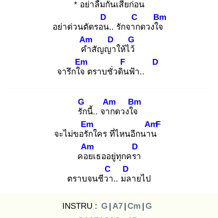
* อย่า
ลืมกันเสีย
ก่อน
D
C
Bm
อย่าด่วนตัดรอน
.. รักจาก
ดวงใจ
Am
D
G
คำ
สัญญา
ให้ไว้
Em
F
D
จารึกใจ
ตราบชั่วดิน
ฟ้า..
G
Am
Bm
รัก
นี้.. จาก
ดวงใจ
Em
Am
F
จะไม่ขอรัก
ใคร ที่ไหนอีกนาน
Am
D
คอย
เธออยู่ทุกครา
C
D
ตราบจนชีวา
.. มล
ายไป
INSTRU :
G
|
A7
|
Cm
|
G