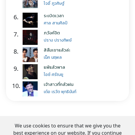
โจอี้ ภูวศิษฐ์
ระเบิดเวลา
6.
ศาล สานศิลป์
ภวังค์จิต
7.
ปราง ปรางทิพย์
สิลืมเขาแล้วล่ะ
8.
เน็ค นฤพล
แพ้แล้วพาล
9.
ไอซ์ ศรัณยู
เจ้าสาวที่กลัวฝน
10.
เต๋อ เรวัต พุทธินันท์
We use cookies to ensure that we give you the
best experience on our website. If you continue