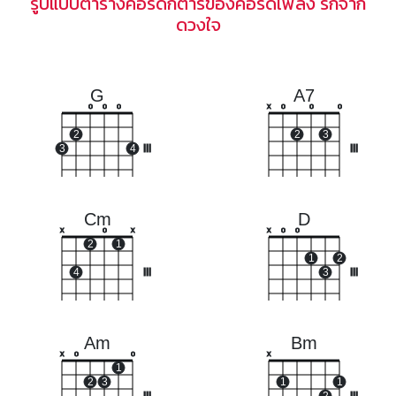
รูปแบบตารางคอร์ดกีตาร์ของคอร์ดเพลง รักจาก
ดวงใจ
G
A7
o
o
o
x
o
o
o
2
2
3
3
4
III
III
Cm
D
x
o
x
x
o
o
2
1
1
2
4
III
3
III
Am
Bm
x
o
o
x
1
2
3
1
1