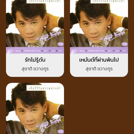
รักไม่รู้ดับ
เหมันต์ที่ผ่านพ้นไป
สุชาติ ชวางกูร
สุชาติ ชวางกูร