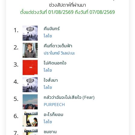
ช่วงสัปดาห์ที่ผ่านมา
ตั้งแต่ช่วงวันที่ 01/08/2569 ถึงวันที่ 07/08/2569
คืนจันทร์
1.
โลโซ
คืนที่ดาวเต็มฟ้า
2.
ปราโมทย์ วิเลปะนะ
ไม่คิดนอกใจ
3.
โลโซ
ใจสั่งมา
4.
โลโซ
กลัวว่าฉันจะไม่เสียใจ (Fear)
5.
PURPEECH
อะไรก็ยอม
6.
โลโซ
ซมซาน
7.