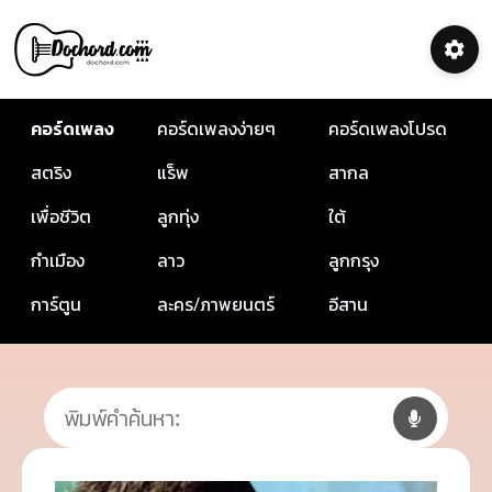
คอร์ดเพลง
คอร์ดเพลงง่ายๆ
คอร์ดเพลงโปรด
สตริง
แร็พ
สากล
เพื่อชีวิต
ลูกทุ่ง
ใต้
กำเมือง
ลาว
ลูกกรุง
การ์ตูน
ละคร/ภาพยนตร์
อีสาน