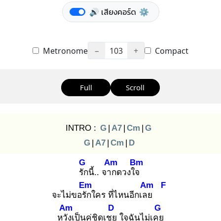
🔊 เสียงคอร์ด
⚙️
Metronome
−
103
+
Compact
Full
Scroll
INTRO :
G
|
A7
|
Cm
|
G
G
|
A7
|
Cm
|
D
G
Am
Bm
รัก
นี้.. จาก
ดวงใจ
Em
Am
F
จะไม่ขอรัก
ใคร ที่ไหนอีกเลย
Am
D
G
หวัง
เป็นคู่ชิดเชย
ใจฉันไม่เคย