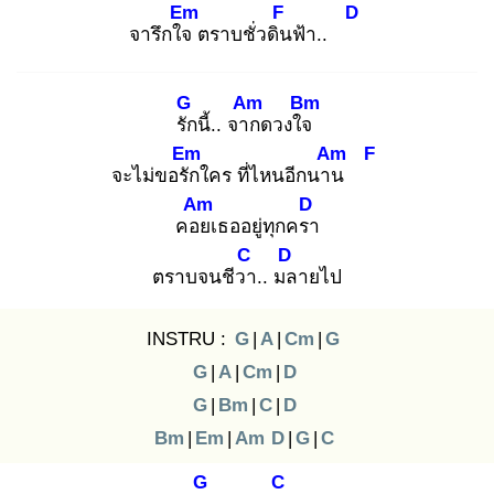
Em
F
D
จารึกใจ
ตราบชั่วดิน
ฟ้า..
G
Am
Bm
รัก
นี้.. จาก
ดวงใจ
Em
Am
F
จะไม่ขอรัก
ใคร ที่ไหนอีกนาน
Am
D
คอย
เธออยู่ทุกครา
C
D
ตราบจนชีวา
.. มล
ายไป
INSTRU :
G
|
A
|
Cm
|
G
G
|
A
|
Cm
|
D
G
|
Bm
|
C
|
D
Bm
|
Em
|
Am
D
|
G
|
C
G
C