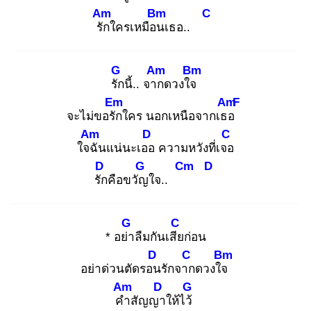
Am
Bm
C
รัก
ใครเหมือน
เธอ..
G
Am
Bm
รัก
นี้.. จาก
ดวงใจ
Em
Am
F
จะไม่ขอรัก
ใคร นอกเหนือจากเธอ
Am
D
C
ใจฉั
นแน่นะเออ
ความหวังที่เจอ
D
G
Cm
D
รัก
คือขวัญ
ใจ..
G
C
* อย่า
ลืมกันเสีย
ก่อน
D
C
Bm
อย่าด่วนตัดรอน
รักจาก
ดวงใจ
Am
D
G
คำ
สัญญา
ให้ไว้