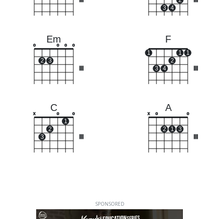
III
2
III
3
4
Em
F
o
o
o
o
1
1
1
2
3
2
III
3
4
III
C
A
x
o
o
x
o
o
1
2
2
1
3
3
III
III
SPONSORED