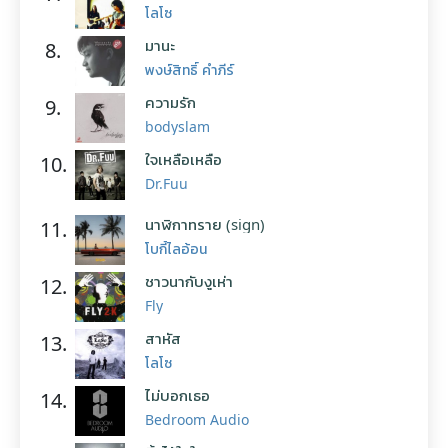
โลโซ
มานะ
8.
พงษ์สิทธิ์ คำภีร์
ความรัก
9.
bodyslam
ใจเหลือเหลือ
10.
Dr.Fuu
นาฬิกาทราย (sign)
11.
โบกี้ไลอ้อน
ชาวนากับงูเห่า
12.
Fly
สาหัส
13.
โลโซ
ไม่บอกเธอ
14.
Bedroom Audio