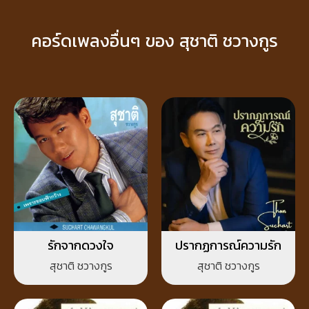
คอร์ดเพลงอื่นๆ ของ สุชาติ ชวางกูร
รักจากดวงใจ
ปรากฏการณ์ความรัก
สุชาติ ชวางกูร
สุชาติ ชวางกูร