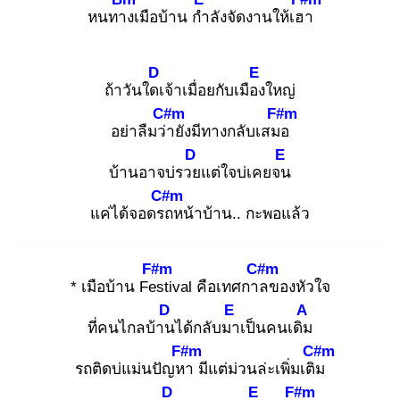
หนทาง
เมือบ้าน กำ
ลังจัดงานให้เฮา
D
E
ถ้าวันใดเ
จ้าเมื่อยกับเมือง
ใหญ่
C#m
F#m
อย่าลืมว่า
ยังมีทางกลับเสมอ
D
E
บ้านอาจบ่รวย
แต่ใจบ่เคยจน
C#m
แค่ได้จอดรถ
หน้าบ้าน.. กะพอแล้ว
F#m
C#m
* เมือบ้าน Fes
tival คือเทศกาล
ของหัวใจ
D
E
A
ที่คนไกลบ้าน
ได้กลับมา
เป็นคนเดิม
F#m
C#m
รถติดบ่แม่นปัญหา
มีแต่ม่วนล่ะเพิ่มเติม
D
E
F#m