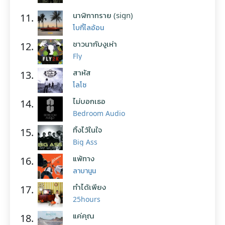
นาฬิกาทราย (sign)
11.
โบกี้ไลอ้อน
ชาวนากับงูเห่า
12.
Fly
สาหัส
13.
โลโซ
ไม่บอกเธอ
14.
Bedroom Audio
ทิ้งไว้ในใจ
15.
Big Ass
แพ้ทาง
16.
ลาบานูน
ทำได้เพียง
17.
25hours
แค่คุณ
18.