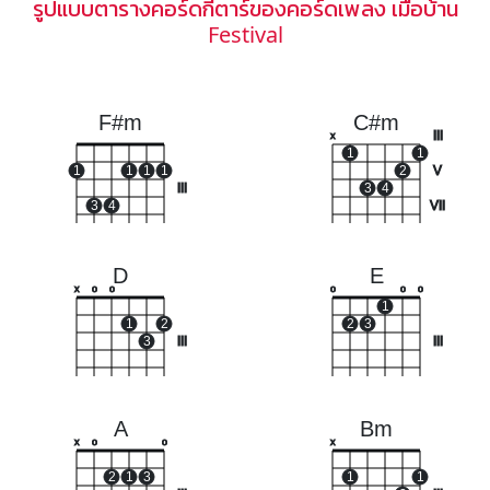
รูปแบบตารางคอร์ดกีตาร์ของคอร์ดเพลง เมือบ้าน
Festival
F#m
C#m
III
x
1
1
1
1
1
1
2
V
III
3
4
3
4
VII
D
E
x
o
o
o
o
o
1
1
2
2
3
3
III
III
A
Bm
x
o
o
x
2
1
3
1
1