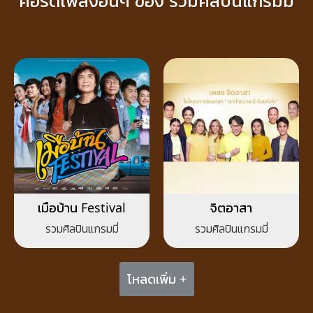
คอร์ดเพลงอื่นๆ ของ รวมศิลปินแกรมมี่
เมือบ้าน Festival
จิตอาสา
รวมศิลปินแกรมมี่
รวมศิลปินแกรมมี่
โหลดเพิ่ม +