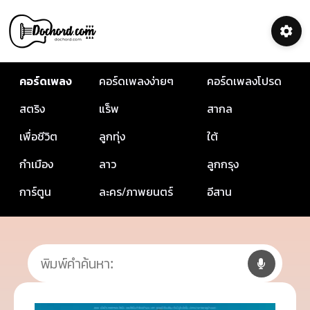
คอร์ดเพลง
คอร์ดเพลงง่ายๆ
คอร์ดเพลงโปรด
สตริง
แร็พ
สากล
เพื่อชีวิต
ลูกทุ่ง
ใต้
กำเมือง
ลาว
ลูกกรุง
การ์ตูน
ละคร/ภาพยนตร์
อีสาน