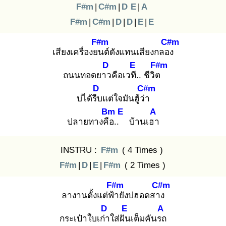
F#m
|
C#m
|
D
E
|
A
F#m
|
C#m
|
D
|
D
|
E
|
E
F#m
C#m
เสียงเครื่องยน
ต์ดังแทนเสียงกลอง
D
E
F#m
ถนนทอดยาว
คือเวที.
. ชีวิต
D
C#m
บ่ได้รีบ
แต่ใจมันฮู้ว่า
Bm
E
A
ปลายทางคือ
..
บ้านเฮา
INSTRU :
F#m
( 4 Times )
F#m
|
D
|
E
|
F#m
( 2 Times )
F#m
C#m
ลางานตั้งแต่ฟ้า
ยังบ่ฮอดสาง
D
E
A
กระเป๋าใบเก่า
ใส่ฝัน
เต็มคันรถ