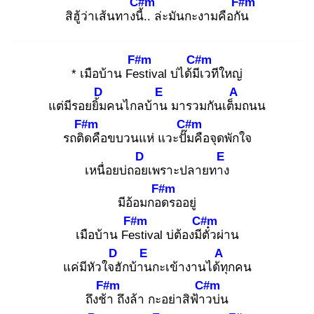
C#m
F#m
สิฮู้ว่าเส้นทางนี้.
. ล่ะมันกะงามคือกัน
F#m
C#m
* เมือบ้าน Fes
tival บ่ได้มีเ
วทีใหญ่
D
E
A
แต่มีรอยยิ้ม
คนไกลบ้าน
มารวมกันเต็ม
ถนน
F#m
C#m
รถติด
คือขบวนแห่ แวะปั๊ม
คือจุดพักใจ
D
E
เหนื่อยบ่ถอย
เพราะปลายทาง
F#m
มีอ้อมกอด
รออยู่
F#m
C#m
เมือบ้าน Fes
tival บ่ต้องมีตั๋
วผ่าน
D
E
A
แค่มีหัวใจฮั
กบ้าน
กะเข้างานได้ทุ
กคน
F#m
C#m
ถึงช้า
ถึงล้า กะอย่าสิฟ้าว
บ่น