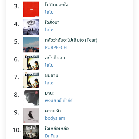
ไม่คิดนอกใจ
3.
โลโซ
ใจสั่งมา
4.
โลโซ
กลัวว่าฉันจะไม่เสียใจ (Fear)
5.
PURPEECH
อะไรก็ยอม
6.
โลโซ
ซมซาน
7.
โลโซ
มานะ
8.
พงษ์สิทธิ์ คำภีร์
ความรัก
9.
bodyslam
ใจเหลือเหลือ
10.
Dr.Fuu