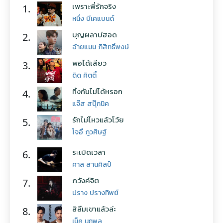
เพราะพี่รักจริง
1.
หนึ่ง บีเคแบนด์
บุญผลาบ่ฮอด
2.
อ้ายแมน ภิสิทธิ์พงษ์
พอได้เสียว
3.
ดิด คิตตี้
ทิ้งกันไม่ได้หรอก
4.
แจ๊ส สปุ๊กนิค
รักไม่ไหวแล้วโว้ย
5.
โจอี้ ภูวศิษฐ์
ระเบิดเวลา
6.
ศาล สานศิลป์
ภวังค์จิต
7.
ปราง ปรางทิพย์
สิลืมเขาแล้วล่ะ
8.
เน็ค นฤพล