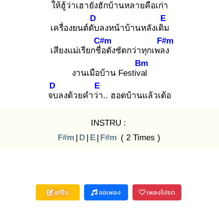
ให้ฮู้ว่าเฮายัง
ฮักบ้านหลาย
คือเก่า
D
E
เครื่องยนต์ดับ
ลงหน้าบ้านหลังเดิม
C#m
F#m
เสียงแม่เรียกชื่อ
ดังชัดกว่าทุกเพลง
Bm
งานเมือบ้าน Festival
D
E
จบ
ลงด้วยคำว่า
.. ฮอดบ้านแล้วเด้อ
INSTRU :
F#m
|
D
|
E
|
F#m
( 2 Times )
แก้ไข
ขอเพลง
เพลงโปรด