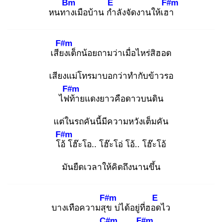
Bm
E
F#m
หนทาง
เมือบ้าน กำ
ลังจัดงานให้เฮา
F#m
เสียง
เด็กน้อยถามว่าเมื่อไหร่สิฮอด
เสียงแม่โทรมาบอกว่าทำกับข้าวรอ
F#m
ไฟท้
ายแดงยาวคือดาวบนดิน
แต่ในรถคันนี้มีความหวังเต็มคัน
F#m
โอ้
โฮ๊ะโอ.. โฮ๊ะโอ่ โอ้.. โฮ๊ะโอ้
มันยืดเวลาให้คิดถึงนานขึ้น
F#m
E
บางเทือความสุข
บ่ได้อยู่ที่ฮอด
ไว
C#m
F#m