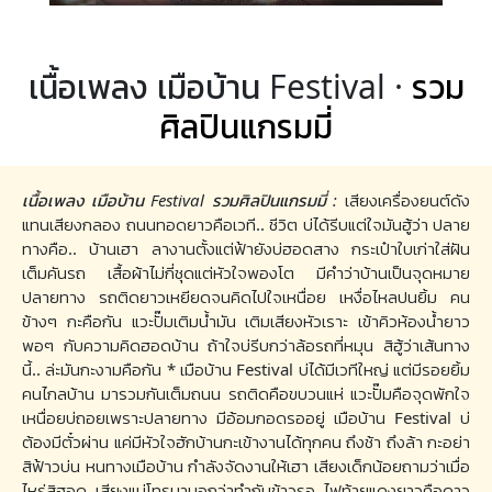
เนื้อเพลง เมือบ้าน Festival ·
รวม
ศิลปินแกรมมี่
เนื้อเพลง เมือบ้าน Festival รวมศิลปินแกรมมี่ :
เสียงเครื่องยนต์ดัง
แทนเสียงกลอง ถนนทอดยาวคือเวที.. ชีวิต บ่ได้รีบแต่ใจมันฮู้ว่า ปลาย
ทางคือ.. บ้านเฮา ลางานตั้งแต่ฟ้ายังบ่ฮอดสาง กระเป๋าใบเก่าใส่ฝัน
เต็มคันรถ เสื้อผ้าไม่กี่ชุดแต่หัวใจพองโต มีคำว่าบ้านเป็นจุดหมาย
ปลายทาง รถติดยาวเหยียดจนคิดไปใจเหนื่อย เหงื่อไหลปนยิ้ม คน
ข้างๆ กะคือกัน แวะปั๊มเติมน้ำมัน เติมเสียงหัวเราะ เข้าคิวห้องน้ำยาว
พอๆ กับความคิดฮอดบ้าน ถ้าใจบ่รีบกว่าล้อรถที่หมุน สิฮู้ว่าเส้นทาง
นี้.. ล่ะมันกะงามคือกัน * เมือบ้าน Festival บ่ได้มีเวทีใหญ่ แต่มีรอยยิ้ม
คนไกลบ้าน มารวมกันเต็มถนน รถติดคือขบวนแห่ แวะปั๊มคือจุดพักใจ
เหนื่อยบ่ถอยเพราะปลายทาง มีอ้อมกอดรออยู่ เมือบ้าน Festival บ่
ต้องมีตั๋วผ่าน แค่มีหัวใจฮักบ้านกะเข้างานได้ทุกคน ถึงช้า ถึงล้า กะอย่า
สิฟ้าวบ่น หนทางเมือบ้าน กำลังจัดงานให้เฮา เสียงเด็กน้อยถามว่าเมื่อ
ไหร่สิฮอด เสียงแม่โทรมาบอกว่าทำกับข้าวรอ ไฟท้ายแดงยาวคือดาว