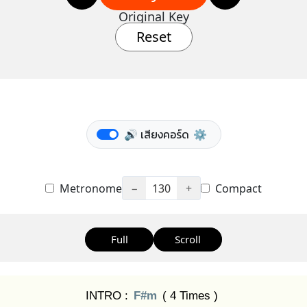
Original Key
Reset
🔊 เสียงคอร์ด
⚙️
Metronome
−
130
+
Compact
Full
Scroll
INTRO :
F#m
( 4 Times )