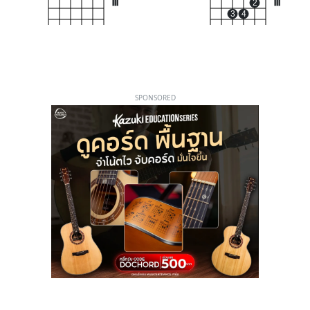
III
2
III
3
4
SPONSORED