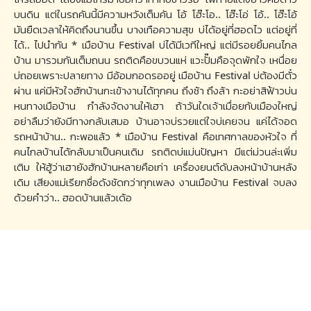
บนดิน แต่ในรถคันนี้มีความหวังเต็มคัน โอ้ โฮ๊ะโอ.. โฮ๊ะโอ่ โอ้.. โฮ๊ะโอ้
มันยืดเวลาให้คิดถึงนานขึ้น บางเทือความสุข บ่ได้อยู่ที่ฮอดไว แต่อยู่ที่
ได้.. ไปนำกัน * เมือบ้าน Festival บ่ได้มีเวทีใหญ่ แต่มีรอยยิ้มคนไกล
บ้าน มารวมกันเต็มถนน รถติดคือขบวนแห่ แวะปั๊มคือจุดพักใจ เหนื่อย
บ่ถอยเพราะปลายทาง มีอ้อมกอดรออยู่ เมือบ้าน Festival บ่ต้องมีตั๋ว
ผ่าน แค่มีหัวใจฮักบ้านกะเข้างานได้ทุกคน ถึงช้า ถึงล้า กะอย่าสิฟ้าวบ่น
หนทางเมือบ้าน กำลังจัดงานให้เฮา ถ้าวันใดเจ้าเมื่อยกับเมืองใหญ่
อย่าลืมว่ายังมีทางกลับเสมอ บ้านอาจบ่รวยแต่ใจบ่เคยจน แค่ได้จอด
รถหน้าบ้าน.. กะพอแล้ว * เมือบ้าน Festival คือเทศกาลของหัวใจ ที่
คนไกลบ้านได้กลับมาเป็นคนเดิม รถติดบ่แม่นปัญหา มีแต่ม่วนล่ะเพิ่ม
เติม ให้ฮู้ว่าเฮายังฮักบ้านหลายคือเก่า เครื่องยนต์ดับลงหน้าบ้านหลัง
เดิม เสียงแม่เรียกชื่อดังชัดกว่าทุกเพลง งานเมือบ้าน Festival จบลง
ด้วยคำว่า.. ฮอดบ้านแล้วเด้อ