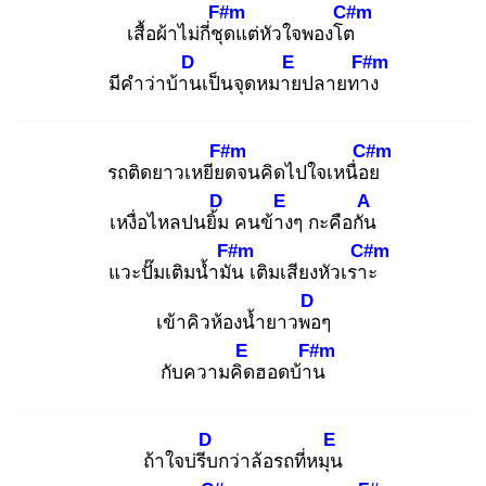
F#m
C#m
เสื้อผ้าไม่กี่ชุด
แต่หัวใจพองโต
D
E
F#m
มีคำว่าบ้าน
เป็นจุดหมาย
ปลายทาง
F#m
C#m
รถติดยาวเหยียด
จนคิดไปใจเหนื่อย
D
E
A
เหงื่อไหลปนยิ้ม
คนข้าง
ๆ กะคือกัน
F#m
C#m
แวะปั๊มเติมน้ำมัน
เติมเสียงหัวเราะ
D
เข้าคิวห้องน้ำยาวพอ
ๆ
E
F#m
กับความคิด
ฮอดบ้าน
D
E
ถ้าใจบ่รีบ
กว่าล้อรถที่หมุน