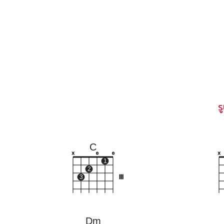
ร
C
x
o
o
x
1
2
3
III
Dm