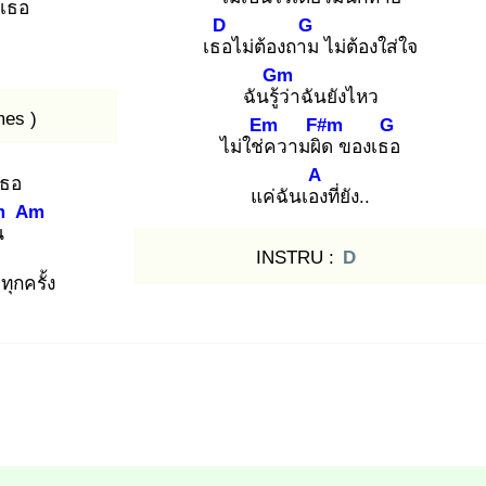
เธอ
D
G
เธอ
ไม่ต้องถาม
ไม่ต้องใส่ใจ
Gm
ฉันรู้ว่
าฉันยังไหว
mes )
Em
F#m
G
ไม่ใช่ค
วามผิด
ของเธอ
A
เธอ
แค่ฉันเอง
ที่ยัง..
m
Am
น
INSTRU :
D
ุกครั้ง