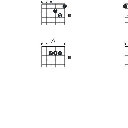
x
o
o
1
1
2
3
III
A
x
o
o
x
2
1
3
III