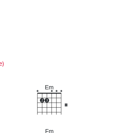
e)
Em
o
o
o
o
2
3
III
Fm