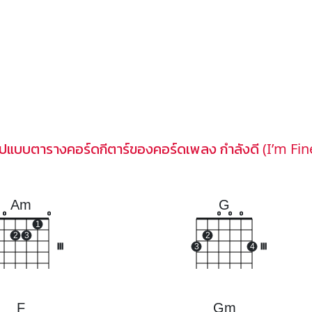
ูปแบบตารางคอร์ดกีตาร์ของคอร์ดเพลง กำลังดี (I’m Fin
Am
G
o
o
o
o
o
1
2
3
2
III
3
4
III
F
Gm