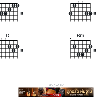
o
o
1
1
1
2
3
4
III
2
3
4
III
D
Bm
o
o
x
1
2
1
1
3
III
2
III
3
4
SPONSORED