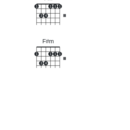
1
1
1
1
3
4
III
F#m
1
1
1
1
III
3
4