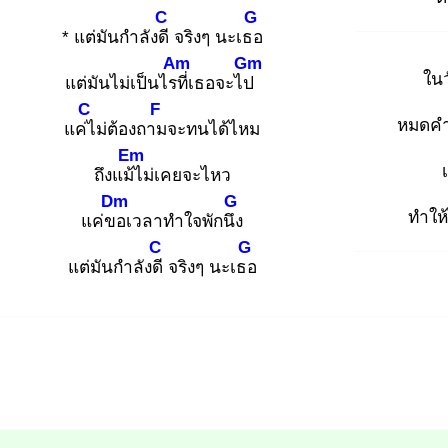
C
G
* แต่มันกำลังดี
จริงๆ นะเธอ
Am
Gm
ในวั
แต่มันไม่เป็นไรที่
เธอจะไป
C
F
หมดค
แค่ไ
ม่ต้องถาม
จะทนได้ไหม
Em
ถึงแม้ไ
ม่เคยจะไหว
Dm
G
ทำให้ไ
แค่ขอ
เวลาทำใจพักนึง
C
G
แต่มันกำลังดี
จริงๆ นะเธอ