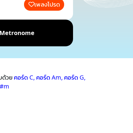
เพลงโปรด
Metronome
บด้วย
คอร์ด C
,
คอร์ด Am
,
คอร์ด G
,
F#m