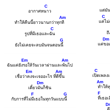
C
แต่มัน
อากาศหนา
ว
C
Am
แค่ไ
ม
ทำให้คืนนี้ยาวนานกว่าทุกที
C
ถึ
รูปที่มีเธอและฉัน
Dm
G
แค่ขอ
ยังไม่เคยจะลบมันจนตอนนี้
Em
Am
ฉันแค่ยังรอ
ให้วันเวลาผ่านและพ้น
ไป
C
Em
Am
เปิด
เพลงเด
เชื่อว่าคง
จะเจออะไร ที่ดีขึ้
น
Am
Dm
ทำ
ให้
เดี๋ยวมัน
ก็ชิน
F
F
G
ที่เ
ธอเล
กับการที่ไม่มีเ
ธอในทุกวันแบบนี้
D
ด