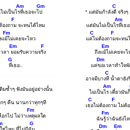
Am
Gm
C
ไม่เป็นไรที่
เธอจะไป
* แต่มันกำลังดี
จริงๆ
F
Am
่ต้องถาม
จะทนได้ไหม
แต่มันไม่เป็นไรที่
เธ
Fm
C
F
งแม้ไ
ม่เคยจะไหว
แค่ไ
ม่ต้องถาม
จะทนไ
Em
F
Em
เวลา ยอ
มรับความจริง
ถึงแม้ไ
ม่เคยจะไ
G
Dm
ที่เ
ธอ..
แค่ขอ
เวลาทำใจพั
C
อาจมีบางที
น้ำตายัง
Am
ิมซ้ำๆ ฟังมันอยู่อย่างนั้น
ไม่เป็นไร
เดี๋ยวมัน
C
F
ทุกๆ คืน นานกว่าทุกๆที
เธอ
ไม่ต้องถาม
ไม่ต้อ
Fm
Fm
ือกไป ไม่ว่าเหตุ
ผลใด
ฉันรู้ว่
าฉันยังไ
m
G
Dm
Em
ีใ
ช่ไหม ที่ไม่มีฉัน