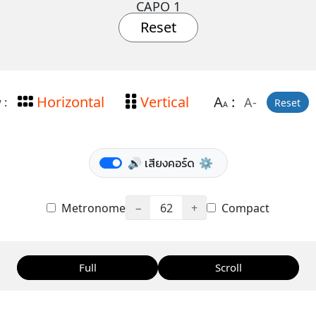
CAPO 1
Reset
Horizontal
Vertical
A
:
A-
 :
Reset
A
🔊 เสียงคอร์ด
⚙️
Metronome
−
62
+
Compact
Full
Scroll