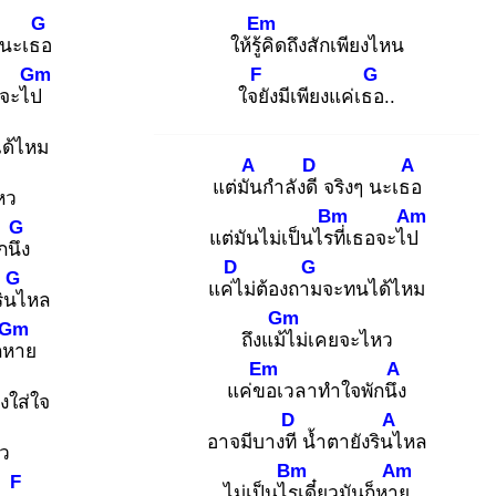
G
Em
 นะเธอ
ให้รู้คิ
ดถึงสักเพียงไหน
Gm
F
G
อจะไป
ใจยั
งมีเพียงแค่เธอ
..
ด้ไหม
A
D
A
แต่มัน
กำลังดี
จริงๆ นะเธอ
หว
Bm
Am
G
แต่มันไม่เป็นไรที่
เธอจะไป
กนึง
D
G
G
แค่ไ
ม่ต้องถาม
จะทนได้ไหม
รินไ
หล
Gm
Gm
ถึงแม้ไ
ม่เคยจะไหว
ก็หา
ย
Em
A
แค่ขอ
เวลาทำใจพักนึง
งใส่ใจ
D
A
อาจมีบางที
น้ำตายังรินไ
หล
หว
Bm
Am
F
ไม่เป็นไรเ
ดี๋ยวมันก็หาย