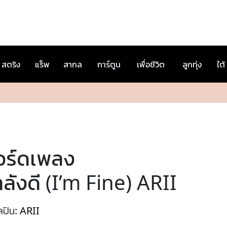
สตริง
แร็พ
สากล
การ์ตูน
เพื่อชีวิต
ลูกทุ่ง
ใต้
อร์ดเพลง
ลังดี (I’m Fine) ARII
ลปิน:
ARII