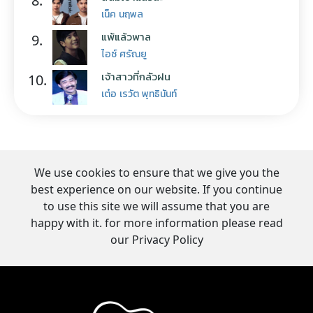
8.
เน็ค นฤพล
แพ้แล้วพาล
9.
ไอซ์ ศรัณยู
เจ้าสาวที่กลัวฝน
10.
เต๋อ เรวัต พุทธินันท์
We use cookies to ensure that we give you the
best experience on our website. If you continue
to use this site we will assume that you are
happy with it. for more information please read
our Privacy Policy