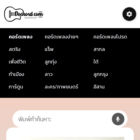
คอร์ดเพลง
คอร์ดเพลงง่ายๆ
คอร์ดเพลงโปรด
สตริง
แร็พ
สากล
เพื่อชีวิต
ลูกทุ่ง
ใต้
กำเมือง
ลาว
ลูกกรุง
การ์ตูน
ละคร/ภาพยนตร์
อีสาน