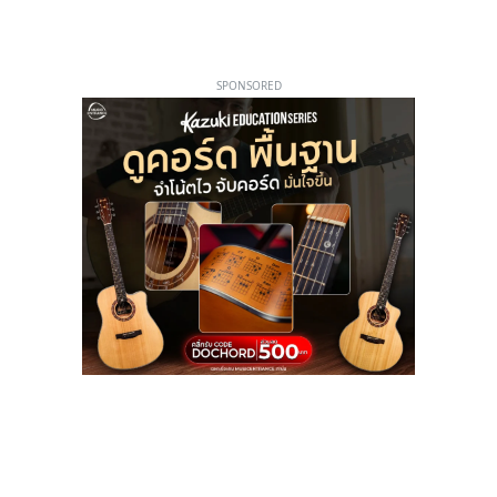
SPONSORED