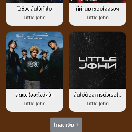
ไว้ชีวิตฉันไว้ทำไม
ที่ผ่านมาขอบใจจริงๆ
Little John
Little John
สุดแต่ใจจะไขว่คว้า
ฉันไม่ต้องการตัวเธอใน
ตอนนี้
Little John
Little John
โหลดเพิ่ม +