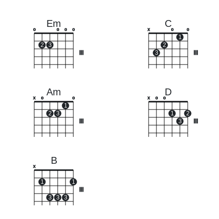
Em
C
o
o
o
o
x
o
o
1
2
3
2
III
3
III
Am
D
x
o
o
x
o
o
1
2
3
1
2
III
3
III
B
x
1
1
III
3
3
3