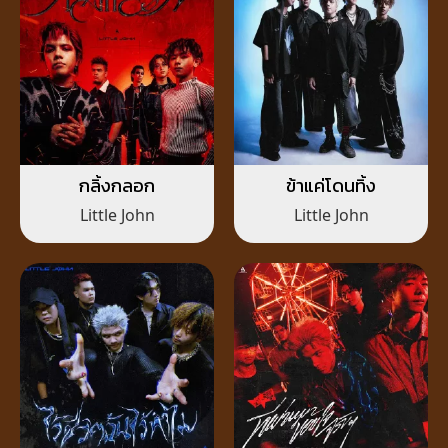
กลิ้งกลอก
ข้าแค่โดนทิ้ง
Little John
Little John