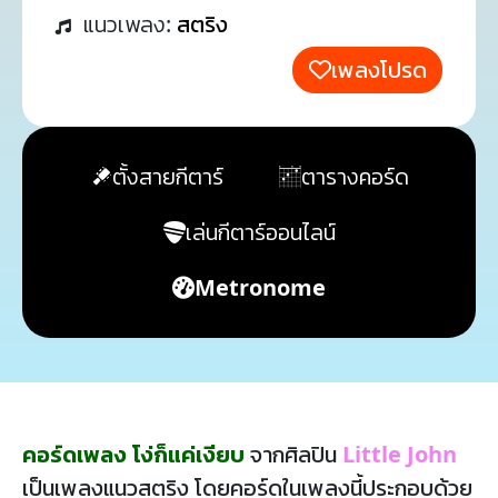
แนวเพลง:
สตริง
เพลงโปรด
ตั้งสายกีตาร์
ตารางคอร์ด
เล่นกีตาร์ออนไลน์
Metronome
คอร์ดเพลง โง่ก็แค่เงียบ
จากศิลปิน
Little John
เป็นเพลงแนวสตริง โดยคอร์ดในเพลงนี้ประกอบด้วย