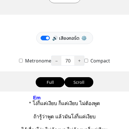
🔊 เสียงคอร์ด
⚙️
Metronome
−
70
+
Compact
Full
Scroll
Em
* โง่ก็
แค่เงียบ ก็แค่เงียบ ไม่ต้องพูด
ถ้ารู้ว่าพูด แล้วมันโง่ก็แค่เงียบ