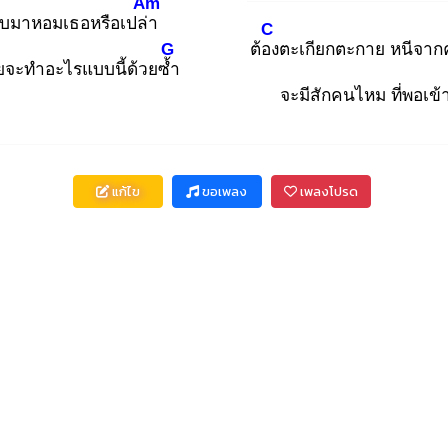
Am
ับมาหอมเธอหรือเปล่า
C
G
ต้อง
ตะเกียกตะกาย หนีจา
ยจะทำอะไรแบบนี้ด้วยซ้ำ
จะมีสักคนไหม ที่พอเข้า
แก้ไข
ขอเพลง
เพลงโปรด