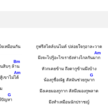
าใจเหมือนกัน
กูฟรีสไตล์บนไมค์ ปล่อยใจกุอาละวาด
Am
มึงจะไปรู้อะไรเรายังห่างไกลกันมาก
Bm
็นสิบๆ ล้าน
หัวกเคยข้าม ถึงตากูข้ามมึงบ้าง
Am
G
ู้เขาไม่ได้
น้องกูชื่อณัฐ สัสมันช่วยกูมาก
อม
มึงเคยมองกูกาก สัสมึงมองกูพลาด
G
ีปัญหา
มึงทำเหมือนนักปราชญ์