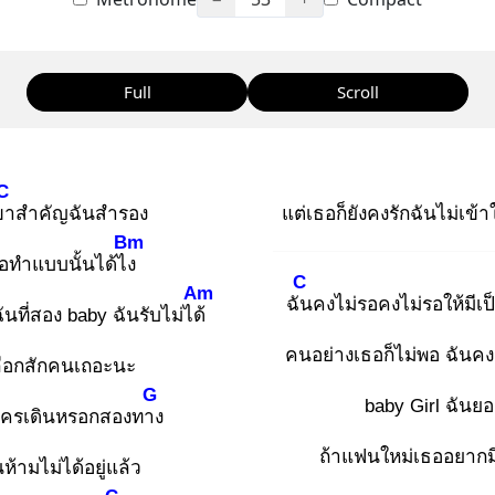
Full
Scroll
C
ขา
สำคัญฉันสำรอง
แต่เธอก็ยังคงรักฉันไม่เข้
Bm
อทำแบบนั้นได้ไง
C
Am
ฉัน
คงไม่รอคงไม่รอให้มีเป
 ฉันที่สอง baby ฉันรับไม่ได้
คนอย่างเธอก็ไม่พอ ฉันคงส
ลือกสักคนเถอะนะ
G
baby Girl ฉันย
ีใครเดินหรอกสองทาง
ถ้าแฟนใหม่เธออยากม
นห้ามไม่ได้อยู่แล้ว