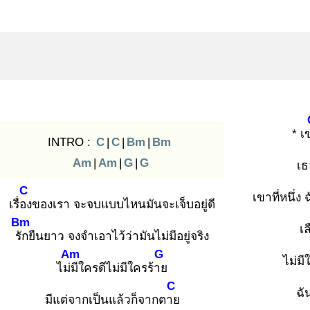
* เ
INTRO :
C
|
C
|
Bm
|
Bm
Am
|
Am
|
G
|
G
เธ
C
เขาที่หนึ่ง
เรื่อง
ของเรา จะจบแบบไหนมันจะเจ็บอยู่ดี
Bm
เ
รัก
ยืนยาว จงจำเอาไว้ว่ามันไม่มีอยู่จริง
Am
G
ไม่ม
ไม่มี
ใครดีไม่มีใครร้าย
C
ฉั
มีแต่จากเป็นแล้วก็จากตาย