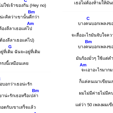
C
เธอไม่ต้องห้ามให้มั
ม่ใช่เจ้าของกัน
(Hey no)
Bm
น่ะคิดว่าเขานั้นดีก
ว่า
C
Am
บางคน
บอกเพลงข
่ต้องลีลาเธอแค่ไป
จะสื่ออะไรมันจับใจคว
่ต้องลีลาเธอแค่ไป)
Bm
G
บางคน
บอกเพลงข
ู่ที่เดิม
ฉันจะอยู่ที่เดิม
มันร้องมั่วๆ ใช้แต่ค
ตรงนี้เหมือนเคย
Am
จะ
เอาอะไรมากม
C
ก็แค่คนเมาเขียน
อ
บอกว่าเธอน่ะรัก
Bm
ผมไม่มีค่ายไม่มีค
ขาน่ะรักเธอหรือเปล่า
แต่ว่า 50 เพลงผมเข
อดกับเขาเสร็จแล้ว