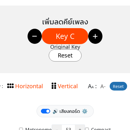
เพิ่มลดคีย์เพลง
Key C
Original Key
Reset
Horizontal
Vertical
A
:
A-
 :
Reset
A
🔊 เสียงคอร์ด
⚙️
Metronome
−
53
+
Compact