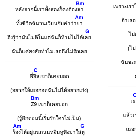
Bm
เพราะเราไ
หลังจากนี้เราทั้งสองก็คงต้องลา
Am
ถ้าเธอ
ทั้งชีวิตฉันวนเวียนกับคำว่ายา
G
ไม
ถึงรู้ว่ามันไม่ดีในแต่ฉันก็ห้ามไม่ได้เลย
(ไม
ฉันก็แค่สงสัยทำไมเธอถึงไม่รักเลย
ฉันจะอย
C
พี่อิล
เขาก็เคยบอก
(อยากให้เธอกอดฉันไม่ได้อยากเก่ง)
Bm
เธ
Z9
เขาก็เคยบอก
แล้วเ
(รู้สึกตอนนี้เริ่มรักใครไม่เป็น)
Am
G
เธอก
ร้อง
ไห้อยู่บนถนนหยิบหูฟังมาใส่หู