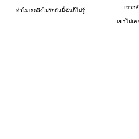
เขากล
ทำไมเธอถึงไม่รักอันนี้ฉันก็ไม่รู้
เขาไม่เค