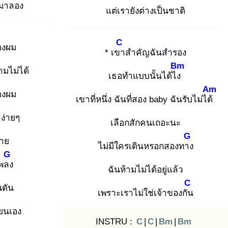
นมาลอง
แต่เรายังต่างเป็นชาติ
C
องผม
* เขา
สำคัญฉันสำรอง
Bm
ามไม่ได้
เธอทำแบบนั้นได้ไง
Am
องผม
เขาที่หนึ่ง ฉันที่สอง baby ฉันรับไม่ได้
ำง่ายๆ
เลือกสักคนเถอะนะ
G
าย
ไม่มีใครเดินหรอกสองทาง
G
เพลง
ฉันห้ามไม่ได้อยู่แล้ว
C
นดัน
เพราะเราไม่ใช่เจ้าของกัน
ียนเอง
INSTRU :
C
|
C
|
Bm
|
Bm