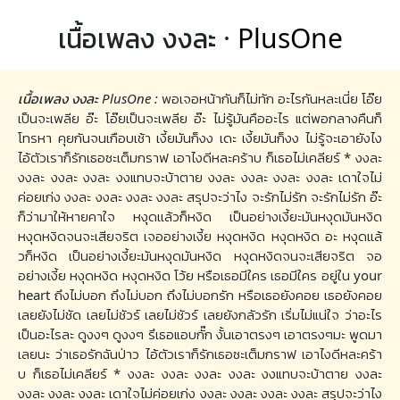
เนื้อเพลง งงละ ·
PlusOne
เนื้อเพลง งงละ PlusOne :
พอเจอหน้ากันก็ไม่ทัก อะไรกันหละเนี่ย โอ๊ย
เป็นจะเพลีย อ๊ะ โอ๊ยเป็นจะเพลีย อ๊ะ ไม่รู้มันคืออะไร แต่พอกลางคืนก็
โทรหา คุยกันจนเกือบเช้า เงี้ยมันก็งง เดะ เงี้ยมันก็งง ไม่รู้จะเอายังไง
ไอ้ตัวเราก็รักเธอซะเต็มกราฟ เอาไงดีหละคร้าบ ก็เธอไม่เคลียร์ * งงละ
งงละ งงละ งงละ งงแทบจะบ้าตาย งงละ งงละ งงละ งงละ เดาใจไม่
ค่อยเก่ง งงละ งงละ งงละ งงละ สรุปจะว่าไง จะรักไม่รัก จะรักไม่รัก อ๊ะ
ก็ว่ามาให้หายคาใจ หงุดเเล้วก็หงิด เป็นอย่างเงี้ยะมันหงุดมันหงิด
หงุดหงิดจนจะเสียจริต เจออย่างเงี้ย หงุดหงิด หงุดหงิด อะ หงุดเเล้
วก็หงิด เป็นอย่างเงี้ยะมันหงุดมันหงิด หงุดหงิดจนจะเสียจริต จอ
อย่างเงี้ย หงุดหงิด หงุดหงิด โว้ย หรือเธอมีใคร เธอมีใคร อยู่ใน your
heart ถึงไม่บอก ถึงไม่บอก ถึงไม่บอกรัก หรือเธอยังคอย เธอยังคอย
เลยยังไม่ชัด เลยไม่ชัวร์ เลยไม่ชัวร์ เลยยังกลัวรัก เริ่มไม่แน่ใจ ว่าอะไร
เป็นอะไรละ ดูงงๆ ดูงงๆ รึเธอแอบกั๊ก งั้นเอาตรงๆ เอาตรงๆมะ พูดมา
เลยนะ ว่าเธอรักฉันป่าว ไอ้ตัวเราก็รักเธอซะเต็มกราฟ เอาไงดีหละคร้า
บ ก็เธอไม่เคลียร์ * งงละ งงละ งงละ งงละ งงแทบจะบ้าตาย งงละ
งงละ งงละ งงละ เดาใจไม่ค่อยเก่ง งงละ งงละ งงละ งงละ สรุปจะว่าไง