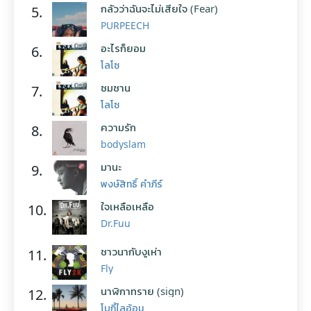
กลัวว่าฉันจะไม่เสียใจ (Fear)
5.
PURPEECH
อะไรก็ยอม
6.
โลโซ
ซมซาน
7.
โลโซ
ความรัก
8.
bodyslam
มานะ
9.
พงษ์สิทธิ์ คำภีร์
ใจเหลือเหลือ
10.
Dr.Fuu
ชาวนากับงูเห่า
11.
Fly
นาฬิกาทราย (sign)
12.
โบกี้ไลอ้อน