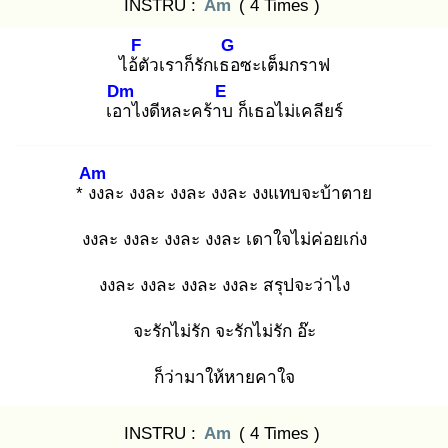
INSTRU :
Am
( 4 Times )
F
G
ไอ้ตั
วเราก็รักเธอ
ซะเต็มกราฟ
Dm
E
เอา
ไงดีหละคร้าบ
ก็เธอไม่เคลียร์
Am
* งง
ละ งงละ งงละ งงละ งงแทบจะบ้าตาย
งงละ งงละ งงละ งงละ เดาใจไม่ค่อยเก่ง
งงละ งงละ งงละ งงละ สรุปจะว่าไง
จะรักไม่รัก จะรักไม่รัก อ๊ะ
ก็ว่ามาให้หายคาใจ
INSTRU :
Am
( 4 Times )