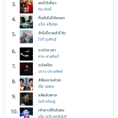
พอได้เสียว
3.
ดิด คิตตี้
ทิ้งกันไม่ได้หรอก
4.
แจ๊ส สปุ๊กนิค
รักไม่ไหวแล้วโว้ย
5.
โจอี้ ภูวศิษฐ์
ระเบิดเวลา
6.
ศาล สานศิลป์
ภวังค์จิต
7.
ปราง ปรางทิพย์
สิลืมเขาแล้วล่ะ
8.
เน็ค นฤพล
แพ้แล้วพาล
9.
ไอซ์ ศรัณยู
เจ้าสาวที่กลัวฝน
10.
เต๋อ เรวัต พุทธินันท์