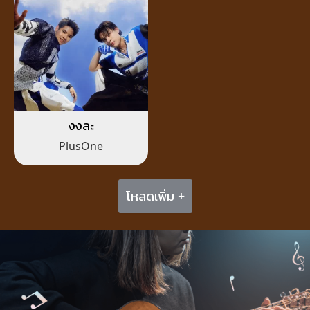
งงละ
PlusOne
โหลดเพิ่ม +