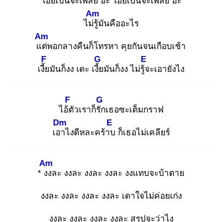
โอ๊ย
เป็นจะเพลีย อ๊ะ โอ๊ย
เป็นจะเพลีย อ๊ะ
Am
ไม่รู้
มันคืออะไร
Am
แต่
พอกลางคืนก็โทรหา คุยกันจนเกือบเช้า
F
G
E
เงี้ย
มันก็งง เดะ เงี้ย
มันก็งง ไม่รู้จ
ะเอายังไง
F
G
ไอ้ตั
วเราก็รัก
เธอซะเต็มกราฟ
Dm
E
เอา
ไงดีหละคร้าบ
ก็เธอไม่เคลียร์
Am
* งง
ละ งงละ งงละ งงละ งงแทบจะบ้าตาย
งงละ งงละ งงละ งงละ เดาใจไม่ค่อยเก่ง
งงละ งงละ งงละ งงละ สรุปจะว่าไง