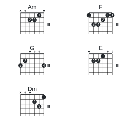
Am
F
x
o
o
1
1
1
1
2
3
2
III
3
4
III
G
E
o
o
o
o
o
o
1
2
2
3
3
4
III
III
Dm
x
o
o
1
2
3
III