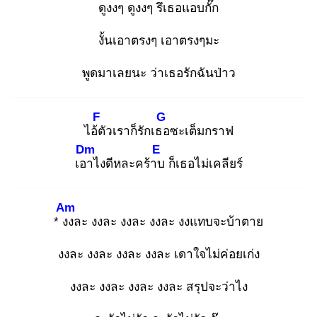
ดูงงๆ ดูงงๆ รึเธอแอบกั๊ก
งั้นเอาตรงๆ เอาตรงๆมะ
พูดมาเลยนะ ว่าเธอรักฉันป่าว
F
G
ไอ้ตั
วเราก็รักเธอ
ซะเต็มกราฟ
Dm
E
เอา
ไงดีหละคร้าบ
ก็เธอไม่เคลียร์
Am
* งง
ละ งงละ งงละ งงละ งงแทบจะบ้าตาย
งงละ งงละ งงละ งงละ เดาใจไม่ค่อยเก่ง
งงละ งงละ งงละ งงละ สรุปจะว่าไง