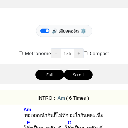
🔊 เสียงคอร์ด
⚙️
Metronome
−
136
+
Compact
Full
Scroll
INTRO :
Am
( 6 Times )
Am
พอ
เจอหน้ากันก็ไม่ทัก อะไรกันหละเนี่ย
F
G