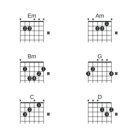
Em
Am
o
o
o
o
x
o
o
1
2
3
2
3
III
III
Bm
G
x
o
o
o
1
1
2
2
III
3
4
III
3
4
C
D
x
o
o
x
o
o
1
2
1
2
3
III
3
III