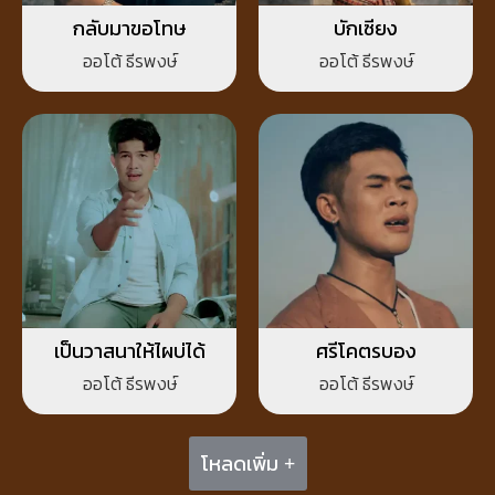
กลับมาขอโทษ
บักเซียง
ออโต้ ธีรพงษ์
ออโต้ ธีรพงษ์
เป็นวาสนาให้ไผบ่ได้
ศรีโคตรบอง
ออโต้ ธีรพงษ์
ออโต้ ธีรพงษ์
โหลดเพิ่ม +