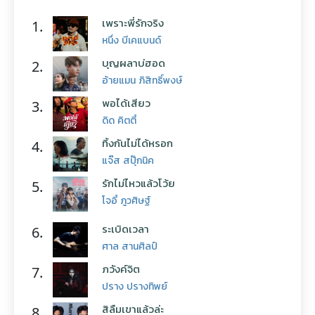
เพราะพี่รักจริง
1.
หนึ่ง บีเคแบนด์
บุญผลาบ่ฮอด
2.
อ้ายแมน ภิสิทธิ์พงษ์
พอได้เสียว
3.
ดิด คิตตี้
ทิ้งกันไม่ได้หรอก
4.
แจ๊ส สปุ๊กนิค
รักไม่ไหวแล้วโว้ย
5.
โจอี้ ภูวศิษฐ์
ระเบิดเวลา
6.
ศาล สานศิลป์
ภวังค์จิต
7.
ปราง ปรางทิพย์
สิลืมเขาแล้วล่ะ
8.