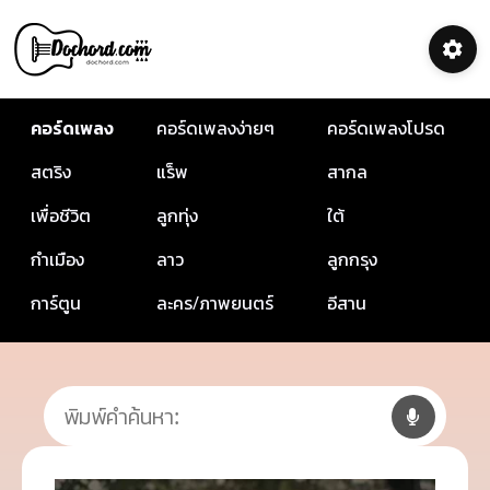
คอร์ดเพลง
คอร์ดเพลงง่ายๆ
คอร์ดเพลงโปรด
สตริง
แร็พ
สากล
เพื่อชีวิต
ลูกทุ่ง
ใต้
กำเมือง
ลาว
ลูกกรุง
การ์ตูน
ละคร/ภาพยนตร์
อีสาน