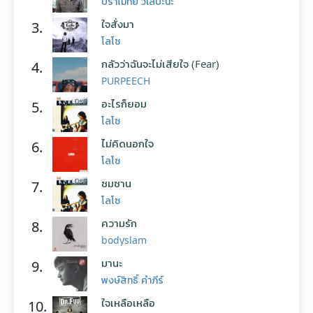
ปราโมทย์ วิเลปะนะ
ใจสั่งมา
3.
โลโซ
กลัวว่าฉันจะไม่เสียใจ (Fear)
4.
PURPEECH
อะไรก็ยอม
5.
โลโซ
ไม่คิดนอกใจ
6.
โลโซ
ซมซาน
7.
โลโซ
ความรัก
8.
bodyslam
มานะ
9.
พงษ์สิทธิ์ คำภีร์
ใจเหลือเหลือ
10.