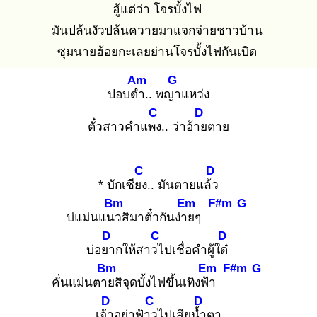
ฮู้แต่ว่า โจรบั้งไฟ
มันปล้นงัวปล้นควายมาแจกจ่ายชาวบ้าน
ซุมนายฮ้อยกะเลยย่านโจรบั้งไฟกันเบิด
Am
G
ปอบดำ
.. พญา
แหว่ง
C
D
ตั๋วสาวคำแพง
.. ว่าอ้าย
ตาย
C
D
* บักเซียง
.. มันตายแล้ว
Bm
Em
F#m
G
บ่แม่นแนว
สิมาตั๋วกันง่าย
ๆ
D
C
D
บ่อยา
กให้สาวไ
ปเชื่อคำผู้ใด๋
Bm
Em
F#m
G
คั่นแม่นตาย
สิจุดบั้งไฟขึ้นเทิงฟ้า
D
C
D
เจ้า
อย่าฟ้าว
ไปเสียน้ำ
ตา