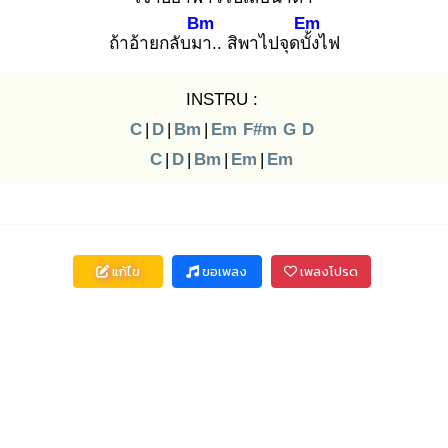
Bm
Em
ถ้าอ้ายกลับมา
.. สิพาไปจุดบั้ง
ไฟ
INSTRU :
C
|
D
|
Bm
|
Em
F#m
G
D
C
|
D
|
Bm
|
Em
|
Em
แก้ไข
ขอเพลง
เพลงโปรด