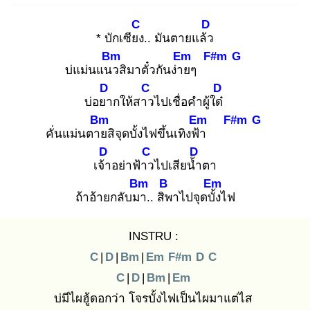
C
D
* บักเซียง
.. มันตายแล้ว
Bm
Em
F#m
G
บ่แม่นแนว
สิมาตั๋วกันง่าย
ๆ
D
C
D
บ่อยา
กให้สาว
ไปเชื่อคำผู้ใด๋
Bm
Em
F#m
G
คั่นแม่นตาย
สิจุดบั้งไฟขึ้นเทิงฟ้า
D
C
D
เจ้า
อย่าฟ้าว
ไปเสียน้ำ
ตา
Bm
B
Em
ถ้าอ้ายกลับมา
.. สิพ
าไปจุดบั้ง
ไฟ
INSTRU :
C
|
D
|
Bm
|
Em
F#m
D
C
C
|
D
|
Bm
|
Em
บ่มีไผฮู้ดอกว่า โจรบั้งไฟเป็นไผมาแต่ไส