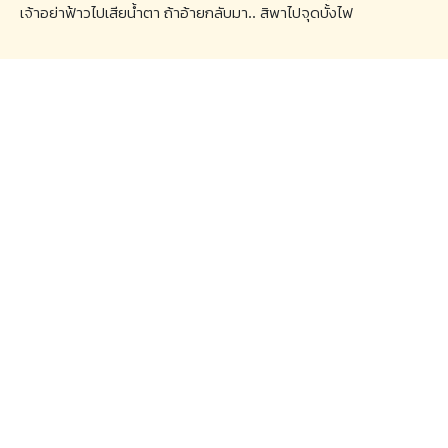
เจ้าอย่าฟ้าวไปเสียน้ำตา ถ้าอ้ายกลับมา.. สิพาไปจุดบั้งไฟ