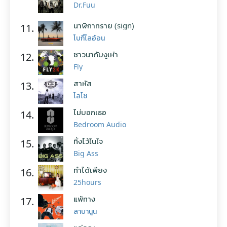
Dr.Fuu
นาฬิกาทราย (sign)
11.
โบกี้ไลอ้อน
ชาวนากับงูเห่า
12.
Fly
สาหัส
13.
โลโซ
ไม่บอกเธอ
14.
Bedroom Audio
ทิ้งไว้ในใจ
15.
Big Ass
ทำได้เพียง
16.
25hours
แพ้ทาง
17.
ลาบานูน