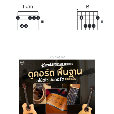
F#m
B
x
1
1
1
1
1
1
III
III
3
4
3
3
3
SPONSORED