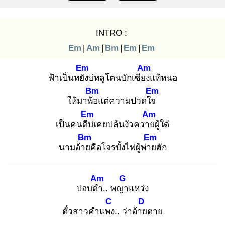
INTRO :
Em
|
Am
|
Bm
|
Em
|
Em
Em
Am
ฟ้าเป็นหยัง
บ่หลูโตนบักเซียง
แท้หนอ
Bm
Em
ให้มาพ้อ
แต่ความปวดใจ
Em
Am
เป็นคนดีบ่
เคยปล้นงัวควาย
ผู้ใด๋
Bm
Em
นามอ้าย
คือโจรบั้งไฟผู้พ่าย
ฮัก
Am
G
ปอบดำ
.. พญา
แหว่ง
C
D
ตั๋วสาวคำแพง
.. ว่าอ้าย
ตาย