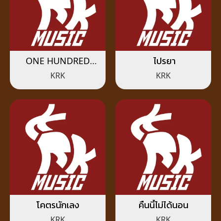
ONE HUNDRED
ไปรยา
PERCENT (100%)
KRK
KRK
โคตรนักเลง
คืนนี้ไม่ได้นอน
KRK
KRK