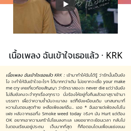
เนื้อเพลง ฉันเข้าใจเธอแล้ว ·
KRK
เนื้อเพลง ฉันเข้าใจเธอแล้ว KRK :
เข้ามาทำให้ฉันได้รู้ ว่ารักนั้นเป็นยัง
ไง จะทำให้ฉันเข้าใจอะไรๆ ได้มากกว่าเดิม ไม่อยากจะเชื่อ your make
me cry เคยเกี่ยวก้อยสัญญา ว่ารักเราสองจะ never die แต่ว่าฉันยัง
ไม่ลืมยังคงจะจำทุกเรื่องทุกราว นั่งร้องไห้อยู่ทั้งคืนแล้วเอาสุราเข้ามา
บรรเทา เผื่อว่าความช้ำมันจะเบาลง แต่ก็ยังเหมือนเดิม บทสนทนาที่
หวานในตอนสุดท้าย เหลือเพียงแค่อืม.. เออ * ฉันเอาแต่เพ้อลงไปใน
เฟซ หลังจากเธอทิ้ง Smoke weed today จริงๆ มัน Hurt แต่ต้อง
OK อยากเอาความเศร้าไปโยนลงทะเล เลยอยากจะย้อนเวลา กลับไป
ในตอนเรียนอยู่ประถม เจ็บมากที่สุด ก็คือตอนโดนเพื่อนแย่งขนม