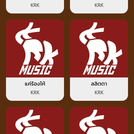
KRK
KRK
แค่ร้องไห้
ลลิตตา
KRK
KRK