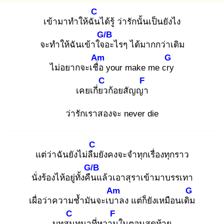
C
เข้ามาทำให้ฉัน
ได้รู้ ว่ารักนั้นเป็นยังไง
G/B
จะทำให้ฉันเข้าใจอ
ะไรๆ ได้มากกว่าเดิม
Am
G
ไม่อยากจะเชื่อ
your make me cry
C
F
เคยเกี่ยว
ก้อยสัญญา
ว่ารักเราสองจะ never die
C
แต่ว่าฉันยังไม่ลืม
ยังคงจะจำทุกเรื่องทุกราว
G/B
นั่งร้องไห้อยู่ทั้งคืน
แล้วเอาสุราเข้ามาบรรเทา
Am
G
เผื่อว่าความช้ำมันจะเบา
ลง แต่ก็ยังเหมือนเดิม
C
F
บทสน
ทนาที่หวาน
ในตอนสุดท้าย