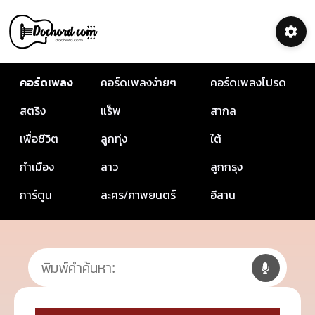
คอร์ดเพลง
คอร์ดเพลงง่ายๆ
คอร์ดเพลงโปรด
สตริง
แร็พ
สากล
เพื่อชีวิต
ลูกทุ่ง
ใต้
กำเมือง
ลาว
ลูกกรุง
การ์ตูน
ละคร/ภาพยนตร์
อีสาน