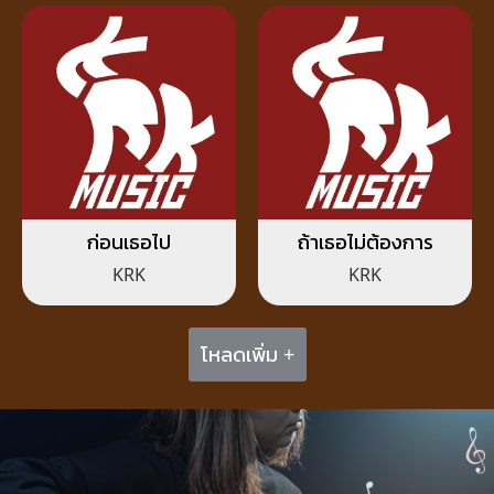
ก่อนเธอไป
ถ้าเธอไม่ต้องการ
KRK
KRK
โหลดเพิ่ม +