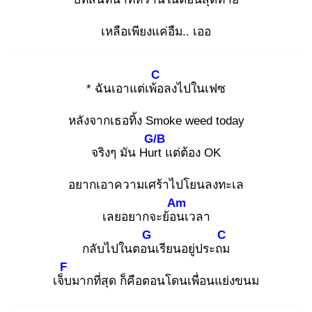
เหลือเพียงแค่อืม.. เออ
C
* ฉันเอาแต่เพ้อ
ลงไปในเฟซ
หลังจากเธอทิ้ง Smoke weed today
G/B
จริงๆ มัน Hurt
แต่ต้อง OK
อยากเอาความเศร้าไปโยนลงทะเล
Am
เลยอยากจะย้อน
เวลา
G
C
กลับไปในตอน
เรียนอยู่ประถม
F
เจ็บ
มากที่สุด ก็คือตอนโดนเพื่อนแย่งขนม