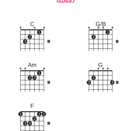
เธอแล้ว
C
G/B
x
o
o
x
o
o
o
1
1
2
2
3
III
III
Am
G
x
o
o
o
o
o
1
2
3
2
III
3
4
III
F
1
1
1
2
3
4
III