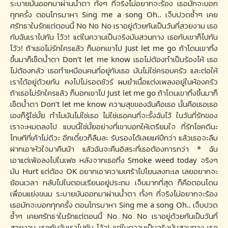
ระบายมันออกมาผ่านน้ำตา ทั้งๆ ที่จริงไม่อยากจะร้อง เธอมักจะบอก
ทุกครั้ง ตอนโทรมาหา Sing me a song Oh.. เจ็บปวดซ้ำๆ เคย
ศรัทธาในรักแต่ตอนนี้ No No No เราอยู่ด้วยกันเป็นวันที่สวยงาม เธอ
กับฉันเราไปกัน โว้ว! แต่ในความเป็นจริงมันสวนทาง เธอกับเขาก็ไปกัน
โว้ว! ถ้าเธอไม่รักใครแล้ว ก็บอกเขาไป Just let me go ถ้าโดนเขาทิ้ง
ขึ้นมาก็เช็ดน้ำตา Don’t let me know เธอไม่ต้องทำเป็นร้องไห้ เธอ
ไม่ต้องกลัว เธอทำเหมือนคนที่อยู่กับเธอ มันไม่ใช่ครอบครัว และต่อให้
เราได้อยู่ด้วยกัน คงไปไม่รอดชัวร์ ผมยำเนื้อแต่งเพลงอยู่ในห้องครัว
ถ้าเธอไม่รักใครแล้ว ก็บอกเขาไป Just let me go ถ้าโดนเขาทิ้งขึ้นมาก็
เช็ดนํ้าตา Don’t let me know ความสุขของฉันคือเธอ นั้นคือเธอเธอ
เองก็รู้ใช่มั้ย ทำไมมันไม่ใช่เธอ ไม่ใช่เธอคนที่จะรั้งฉันไว้ ในวันที่รักของ
เราจะหมดลงไป แบบนี้ใช่มั้ยอย่างที่เขาบอกให้เตรียมใจ ที่รักโชคดีนะ
โทษทีที่เค้าไม่ดีวะ อีกเดี๋ยวก็ลืมละ รับรองได้เลยแค่ปีกว่า แล้วเธอจะลืม
ฝากเอาหัวใจมาคืนน้า แล้วฉันจะคืนอิสระที่เธอต้องการกว่า * ฉัน
เอาแต่เพ้อลงไปในเฟซ หลังจากเธอทิ้ง Smoke weed today จริงๆ
มัน Hurt แต่ต้อง OK อยากเอาความเศร้าไปโยนลงทะเล เลยอยากจะ
ย้อนเวลา กลับไปในตอนเรียนอยู่ประถม เจ็บมากที่สุด ก็คือตอนโดน
เพื่อนแย่งขนม ระบายมันออกมาผ่านน้ำตา ทั้งๆ ที่จริงไม่อยากจะร้อง
เธอมักจะบอกทุกครั้ง ตอนโทรมาหา Sing me a song Oh.. เจ็บปวด
ซ้ำๆ เคยศรัทธาในรักแต่ตอนนี้ No No No เราอยู่ด้วยกันเป็นวันที่
สวยงาม เธอกับฉันเราไปกัน โว้ว! แต่ในความเป็นจริงมันสวนทาง เธอ