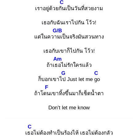
C
เราอยู่ด้วยกัน
เป็นวันที่สวยงาม
เธอกับฉันเราไปกัน โว้ว!
G/B
แต่ในความ
เป็นจริงมันสวนทาง
เธอกับเขาก็ไปกัน โว้ว!
Am
ถ้าเธอ
ไม่รักใครแล้ว
G
C
ก็บอกเขาไป
Just let me go
F
ถ้าโดน
เขาทิ้งขึ้นมาก็เช็ดน้ำตา
Don’t let me know
C
เธอ
ไม่ต้องทำเป็นร้องไห้ เธอไม่ต้องกลัว