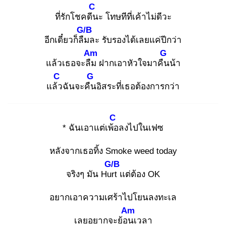
C
ที่รักโชคดีน
ะ โทษทีที่เค้าไม่ดีวะ
G/B
อีกเดี๋ยวก็ลืม
ละ รับรองได้เลยแค่ปีกว่า
Am
G
แล้วเธอจะลืม
ฝากเอาหัวใจมาคืน
น้า
C
G
แล้ว
ฉันจะคืน
อิสระที่เธอต้องการกว่า
C
* ฉันเอาแต่เพ้อ
ลงไปในเฟซ
หลังจากเธอทิ้ง Smoke weed today
G/B
จริงๆ มัน Hurt
แต่ต้อง OK
อยากเอาความเศร้าไปโยนลงทะเล
Am
เลยอยากจะย้อน
เวลา