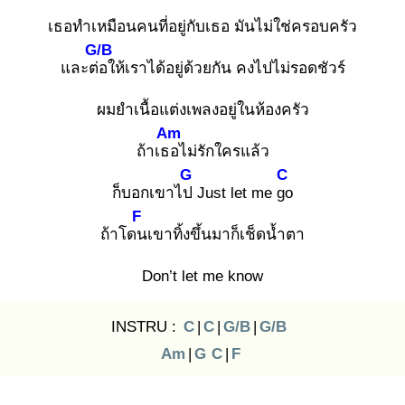
เธอทำเหมือนคนที่อยู่กับเธอ มันไม่ใช่ครอบครัว
G/B
และต่อ
ให้เราได้อยู่ด้วยกัน คงไปไม่รอดชัวร์
ผมยำเนื้อแต่งเพลงอยู่ในห้องครัว
Am
ถ้าเธอ
ไม่รักใครแล้ว
G
C
ก็บอกเขาไป
Just let me go
F
ถ้าโดน
เขาทิ้งขึ้นมาก็เช็ดนํ้าตา
Don’t let me know
INSTRU :
C
|
C
|
G/B
|
G/B
Am
|
G
C
|
F