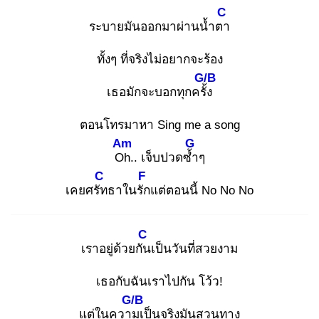
C
ระบายมันออกมาผ่านน้ำตา
ทั้งๆ ที่จริงไม่อยากจะร้อง
G/B
เธอมักจะบอกทุกครั้ง
ตอนโทรมาหา Sing me a song
Am
G
Oh
.. เจ็บปวดซ้ำ
ๆ
C
F
เคยศรัท
ธาในรัก
แต่ตอนนี้ No No No
C
เราอยู่ด้วยกัน
เป็นวันที่สวยงาม
เธอกับฉันเราไปกัน โว้ว!
G/B
แต่ในความ
เป็นจริงมันสวนทาง