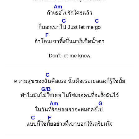
Am
ถ้าเธอ
ไม่รักใครแล้ว
G
C
ก็บอกเขาไป
Just let me go
F
ถ้าโดน
เขาทิ้งขึ้นมาก็เช็ดนํ้าตา
Don’t let me know
C
ความสุขของฉัน
คือเธอ นั้นคือเธอเธอเองก็รู้ใช่มั้ย
G/B
ทำไมมันไม่ใ
ช่เธอ ไม่ใช่เธอคนที่จะรั้งฉันไว้
Am
G
ในวันที่รัก
ของเราจะหมดลงไป
C
F
แบบ
นี้ใช่มั้ย
อย่างที่เขาบอกให้เตรียมใจ