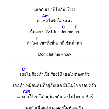
เธอกับเขาก็ไปกัน โว้ว!
Am
ถ้าเธอ
ไม่รักใครแล้ว
G
C
F
ก็บอกเขาไป
Just let
me go
F
ถ้าโดน
เขาทิ้งขึ้นมาก็เช็ดน้ำตา
Don’t let me know
C
เธอ
ไม่ต้องทำเป็นร้องไห้ เธอไม่ต้องกลัว
เธอทำเหมือนคนที่อยู่กับเธอ มันไม่ใช่ครอบครัว
G/B
และต่อ
ให้เราได้อยู่ด้วยกัน คงไปไม่รอดชัวร์
ผมยำเนื้อแต่งเพลงอยู่ในห้องครัว