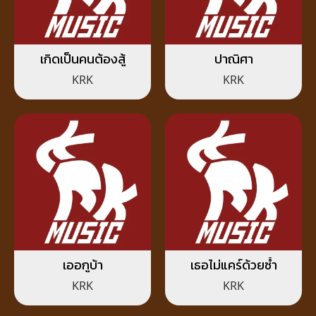
เกิดเป็นคนต้องสู้
ปาณิศา
KRK
KRK
เออกูบ้า
เธอไม่แคร์ด้วยซ้ำ
KRK
KRK