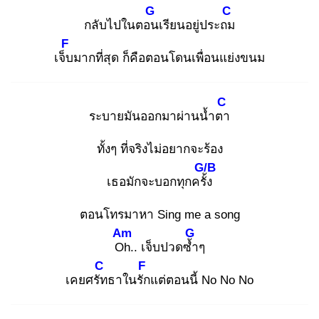
G
C
กลับไปในตอน
เรียนอยู่ประถม
F
เจ็บ
มากที่สุด ก็คือตอนโดนเพื่อนแย่งขนม
C
ระบายมันออกมาผ่านน้ำตา
ทั้งๆ ที่จริงไม่อยากจะร้อง
G/B
เธอมักจะบอกทุกครั้ง
ตอนโทรมาหา Sing me a song
Am
G
Oh
.. เจ็บปวดซ้ำ
ๆ
C
F
เคยศรัท
ธาในรัก
แต่ตอนนี้ No No No