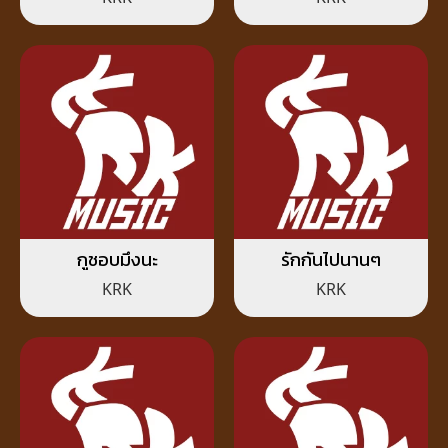
กูชอบมึงนะ
รักกันไปนานๆ
KRK
KRK