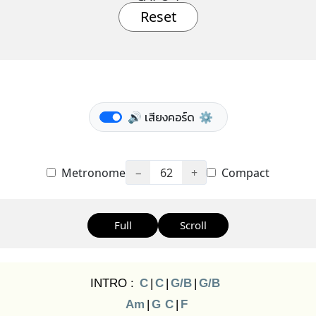
Reset
🔊 เสียงคอร์ด
⚙️
Metronome
−
62
+
Compact
Full
Scroll
INTRO :
C
|
C
|
G/B
|
G/B
Am
|
G
C
|
F