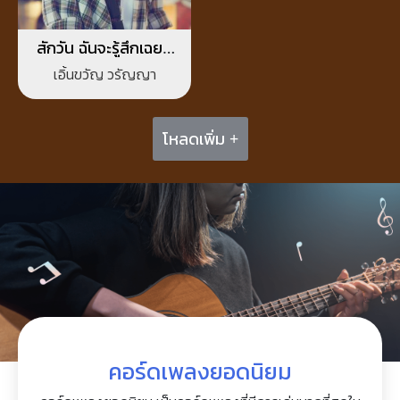
สักวัน ฉันจะรู้สึกเฉยๆ
กับเธอ
เอิ้นขวัญ วรัญญา
โหลดเพิ่ม +
คอร์ดเพลงยอดนิยม