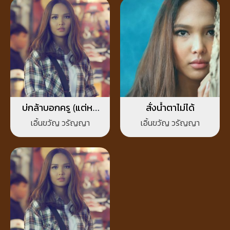
บ่กล้าบอกครู (แต่หนู
สั่งน้ำตาไม่ได้
กล้าบอกอ้าย)
เอิ้นขวัญ วรัญญา
เอิ้นขวัญ วรัญญา