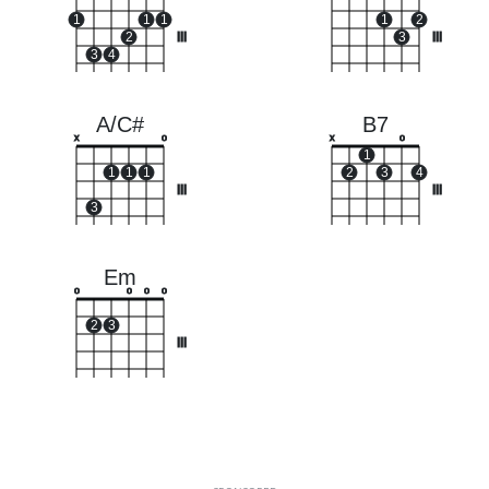
1
1
1
1
2
2
III
3
III
3
4
A/C#
B7
x
o
x
o
1
1
1
1
2
3
4
III
III
3
Em
o
o
o
o
2
3
III