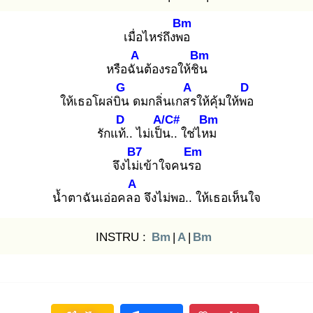
Bm
เมื่อไหร่ถึงพอ
A
Bm
หรือฉัน
ต้องรอให้ชิน
G
A
D
ให้เธอโผล่บิน
ดมกลิ่นเกสร
ให้คุ้มให้พอ
D
A/C#
Bm
รักแท้.
. ไม่เป็น
.. ใช่ไหม
B7
Em
จึงไม่เ
ข้าใจคนรอ
A
น้ำตาฉันเอ่อคลอ
จึงไม่พอ.. ให้เธอเห็นใจ
INSTRU :
Bm
|
A
|
Bm