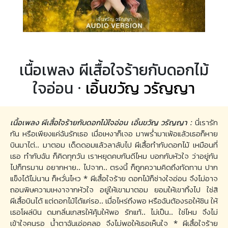
เนื้อเพลง ผีเสื้อใจร้ายกับดอกไม้
ใจอ่อน ·
เอิ้นขวัญ วรัญญา
เนื้อเพลง ผีเสื้อใจร้ายกับดอกไม้ใจอ่อน เอิ้นขวัญ วรัญญา :
นี่เรารัก
กัน หรือเพียงแค่ฉันรักเธอ เมื่อเหงาก็เจอ มาพร่ำมาเพ้อแล้วเธอก็หาย
บินมาไต่.. มาตอม เด็ดดอมแล้วลาลับไป ผีเสื้อทำกับดอกไม้ เหมือนที่
เธอ ทำกับฉัน ก็คิดทุกวัน เราหยุดคบกันดีไหม บอกกับหัวใจ ว่าอยู่กัน
ไปก็ทรมาน อยากหาย.. ไปจาก.. ตรงนี้ ก็ถูกความคิดถึงทัดทาน ปาก
แข็งได้ไม่นาน ก็หวั่นไหว * ผีเสื้อใจร้าย ดอกไม้ก็ช่างใจอ่อน จึงไม่อาจ
ถอนพิษความเหงาจากหัวใจ อยู่ให้เขามาตอม ยอมให้เขาทิ้งไป ใช่สิ
ผีเสื้อบินได้ แต่ดอกไม้ได้แค่รอ.. เมื่อไหร่ถึงพอ หรือฉันต้องรอให้ชิน ให้
เธอโผล่บิน ดมกลิ่นเกสรให้คุ้มให้พอ รักแท้.. ไม่เป็น.. ใช่ไหม จึงไม่
เข้าใจคนรอ น้ำตาฉันเอ่อคลอ จึงไม่พอให้เธอเห็นใจ * ผีเสื้อใจร้าย