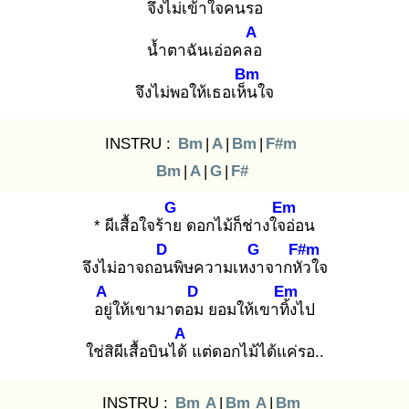
จึงไม่เ
ข้าใจคนรอ
A
น้ำตาฉันเอ่อคลอ
Bm
จึงไม่พอให้เธอเห็น
ใจ
INSTRU :
Bm
|
A
|
Bm
|
F#m
Bm
|
A
|
G
|
F#
G
Em
* ผีเสื้อใจร้าย
ดอกไม้ก็ช่างใจอ่
อน
D
G
F#m
จึงไม่อาจถอน
พิษความเหงา
จากหัว
ใจ
A
D
Em
อยู่
ให้เขามาตอม
ยอมให้เขาทิ้ง
ไป
A
ใช่สิผีเสื้อบินได้
แต่ดอกไม้ได้แค่รอ..
INSTRU :
Bm
A
|
Bm
A
|
Bm