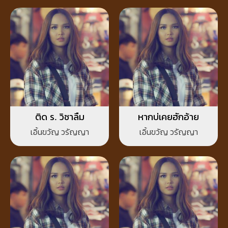
ติด ร. วิชาลืม
หากบ่เคยฮักอ้าย
เอิ้นขวัญ วรัญญา
เอิ้นขวัญ วรัญญา