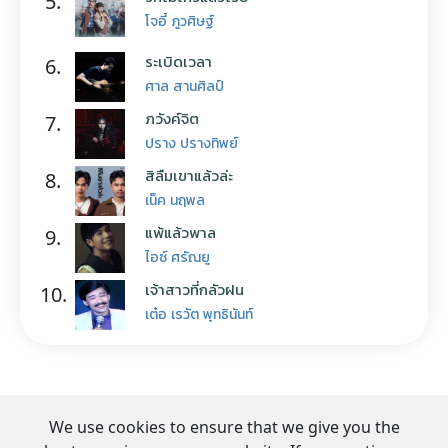
5.
โจอี้ ภูวศิษฐ์
ระเบิดเวลา
6.
ศาล สานศิลป์
ภวังค์จิต
7.
ปราง ปรางทิพย์
สิลืมเขาแล้วล่ะ
8.
เน็ค นฤพล
แพ้แล้วพาล
9.
ไอซ์ ศรัณยู
เจ้าสาวที่กลัวฝน
10.
เต๋อ เรวัต พุทธินันท์
We use cookies to ensure that we give you the