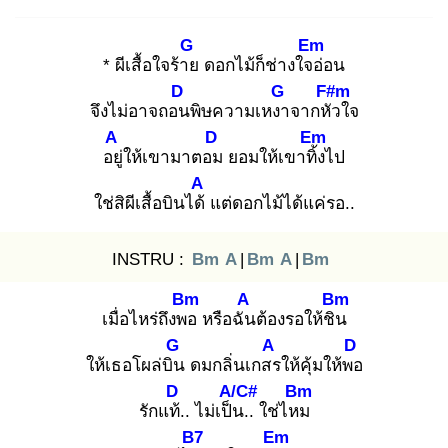
G
Em
* ผีเสื้อใจร้าย
ดอกไม้ก็ช่างใจอ่
อน
D
G
F#m
จึงไม่อาจถอน
พิษความเหงา
จากหัว
ใจ
A
D
Em
อยู่
ให้เขามาตอม
ยอมให้เขาทิ้ง
ไป
A
ใช่สิผีเสื้อบินได้
แต่ดอกไม้ได้แค่รอ..
INSTRU :
Bm
A
|
Bm
A
|
Bm
Bm
A
Bm
เมื่อไหร่ถึงพอ
หรือฉัน
ต้องรอให้ชิน
G
A
D
ให้เธอโผล่บิน
ดมกลิ่นเกสร
ให้คุ้มให้พอ
D
A/C#
Bm
รักแท้.
. ไม่เป็น
.. ใช่ไหม
B7
Em