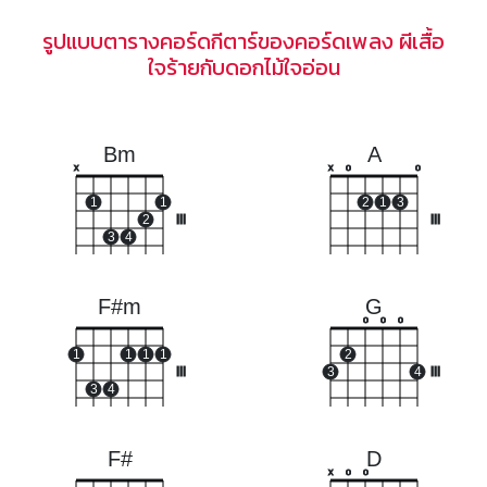
รูปแบบตารางคอร์ดกีตาร์ของคอร์ดเพลง ผีเสื้อ
ใจร้ายกับดอกไม้ใจอ่อน
Bm
A
x
x
o
o
1
1
2
1
3
2
III
III
3
4
F#m
G
o
o
o
1
1
1
1
2
III
3
4
III
3
4
F#
D
x
o
o