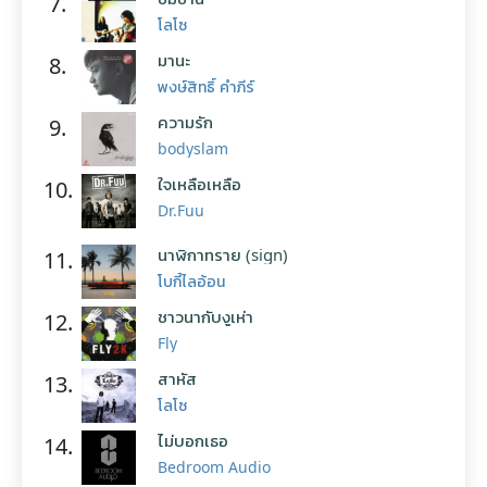
7.
โลโซ
มานะ
8.
พงษ์สิทธิ์ คำภีร์
ความรัก
9.
bodyslam
ใจเหลือเหลือ
10.
Dr.Fuu
นาฬิกาทราย (sign)
11.
โบกี้ไลอ้อน
ชาวนากับงูเห่า
12.
Fly
สาหัส
13.
โลโซ
ไม่บอกเธอ
14.
Bedroom Audio