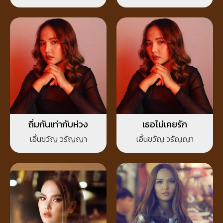
ถิ่มกันเท่ากับห่วง
เธอไม่เคยรัก
เอิ้นขวัญ วรัญญา
เอิ้นขวัญ วรัญญา