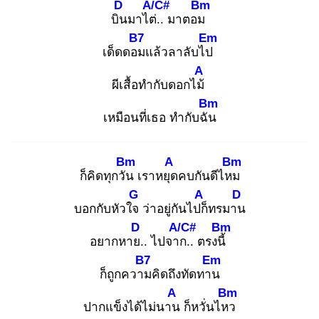
D
A/C#
Bm
บิน
มาไต่.
. มาตอม
B7
Em
เด็ดดอม
แล้วลาลับไป
A
ผีเสื้อทำกับดอกไม้
Bm
เหมือนที่เธอ ทำกับฉัน
Bm
A
Bm
ก็คิดทุกวัน
เราหยุด
คบกันดีไหม
G
A
D
บอกกับหัวใจ
ว่าอยู่กันไปก็
ทรมาน
D
A/C#
Bm
อยากหาย.
. ไปจาก
.. ตรงนี้
B7
Em
ก็ถูกความ
คิดถึงทัดทาน
A
Bm
ปากแข็งได้ไม่นาน
ก็หวั่นไหว