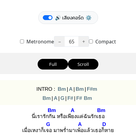
🔊 เสียงคอร์ด
⚙️
Metronome
−
65
+
Compact
Full
Scroll
INTRO :
Bm
|
A
|
Bm
|
F#m
Bm
|
A
|
G
|
F#
|
F#
Bm
Bm
A
Bm
นี่เรารักกัน
หรือเพียง
แค่ฉันรักเธอ
G
A
D
เมื่อเหงาก็เจอ
มาพร่ำมาเพ้อ
แล้วเธอก็ห
าย