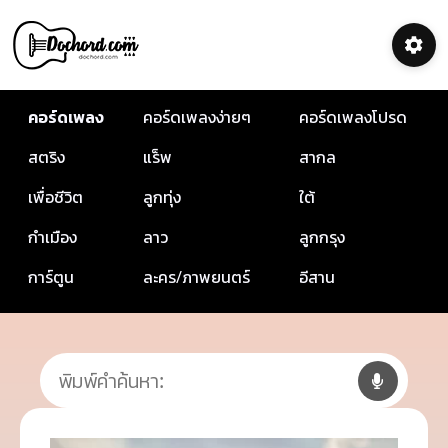
คอร์ดเพลง
คอร์ดเพลงง่ายๆ
คอร์ดเพลงโปรด
สตริง
แร็พ
สากล
เพื่อชีวิต
ลูกทุ่ง
ใต้
กำเมือง
ลาว
ลูกกรุง
การ์ตูน
ละคร/ภาพยนตร์
อีสาน