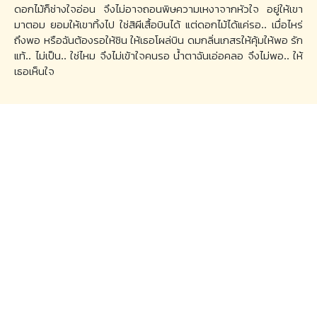
ดอกไม้ก็ช่างใจอ่อน จึงไม่อาจถอนพิษความเหงาจากหัวใจ อยู่ให้เขา
มาตอม ยอมให้เขาทิ้งไป ใช่สิผีเสื้อบินได้ แต่ดอกไม้ได้แค่รอ.. เมื่อไหร่
ถึงพอ หรือฉันต้องรอให้ชิน ให้เธอโผล่บิน ดมกลิ่นเกสรให้คุ้มให้พอ รัก
แท้.. ไม่เป็น.. ใช่ไหม จึงไม่เข้าใจคนรอ น้ำตาฉันเอ่อคลอ จึงไม่พอ.. ให้
เธอเห็นใจ