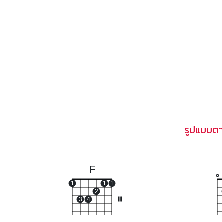
รูปแบบตา
F
o
1
1
1
2
3
4
III