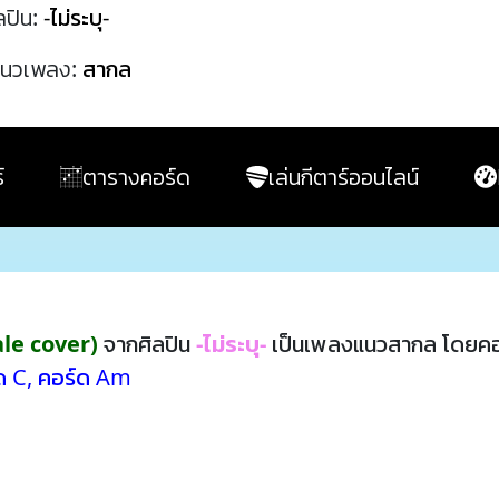
ลปิน:
-ไม่ระบุ-
นวเพลง:
สากล
์
ตารางคอร์ด
เล่นกีตาร์ออนไลน์
le cover)
จากศิลปิน
-ไม่ระบุ-
เป็นเพลงแนวสากล โดยคอ
ด C
,
คอร์ด Am