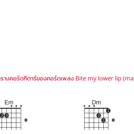
รางคอร์ดกีตาร์ของคอร์ดเพลง Bite my lower lip (ma
Em
Dm
o
o
o
x
o
o
1
2
3
2
III
3
III