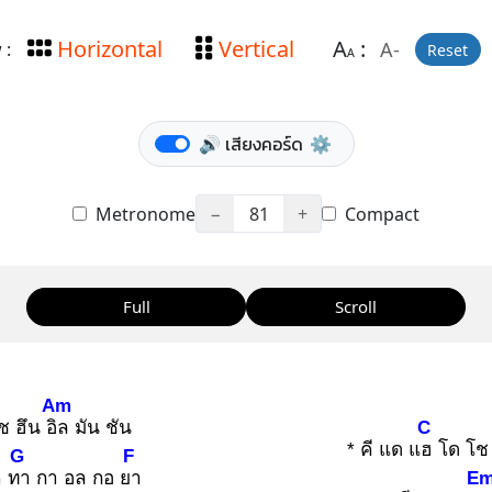
Horizontal
Vertical
A
:
A-
 :
Reset
A
🔊 เสียงคอร์ด
⚙️
Metronome
−
81
+
Compact
Full
Scroll
Am
ช ฮึน อิล
มัน ชัน
C
* คี แด แฮ
โด โช 
G
F
ค ทา
กา อล กอ ยา
E