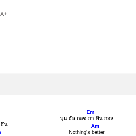
A+
Em
บุน ฮัล กอซ กา
ทึน กอล
ฮึน
Am
m
Nothing’s bet
ter