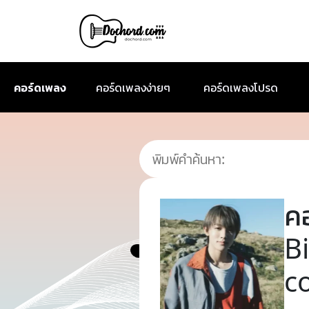
คอร์ดเพลง
คอร์ดเพลงง่ายๆ
คอร์ดเพลงโปรด
ค
B
co