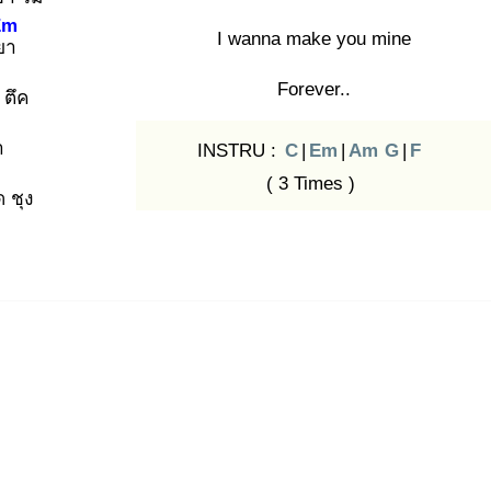
Em
I wanna make you mine
ยา
Forever..
 ตึค
า
INSTRU :
C
|
Em
|
Am
G
|
F
( 3 Times )
 ชุง