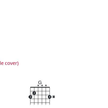
le cover)
G
o
o
o
2
3
4
III