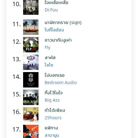
ใจเหลือเหลือ
10.
Dr.Fuu
นาฬิกาทราย (sign)
11.
โบกี้ไลอ้อน
ชาวนากับงูเห่า
12.
Fly
สาหัส
13.
โลโซ
ไม่บอกเธอ
14.
Bedroom Audio
ทิ้งไว้ในใจ
15.
Big Ass
ทำได้เพียง
16.
25hours
แพ้ทาง
17.
ลาบานูน