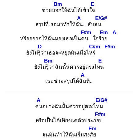
Bm
E
ช่วยบอก
ให้ฉันได้เข้าใจ
A
E/G#
สรุปที่เธอมาทำให้ฉัน
.. สับสน
F#m
Em
A
หรืออยากให้ฉันมองเธอเป็นคน
.. ใจร้าย
D
C#m
F#m
ยังไม่รู้ว่
าเธอจะหยุดมันเมื่อไหร่
Bm
E
ยังไม่รู้ว่
าฉันนั้นควรอยู่ตรงไหน
A
เธอช่วยสรุปให้ฉัน
ที..
A
E/G#
คน
อย่างฉันนั้นควรอยู่ตรงไหน
F#m
หรือเป็นได้เพียงแค่ตัวประกอบ
Em
จนมันทำให้ฉันเริ่มสงสัย