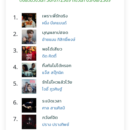
ตั้งแต่ช่วงวันที่ 30/07/2569 ถึงวันที่ 05/08/2569
เพราะพี่รักจริง
1.
หนึ่ง บีเคแบนด์
บุญผลาบ่ฮอด
2.
อ้ายแมน ภิสิทธิ์พงษ์
พอได้เสียว
3.
ดิด คิตตี้
ทิ้งกันไม่ได้หรอก
4.
แจ๊ส สปุ๊กนิค
รักไม่ไหวแล้วโว้ย
5.
โจอี้ ภูวศิษฐ์
ระเบิดเวลา
6.
ศาล สานศิลป์
ภวังค์จิต
7.
ปราง ปรางทิพย์