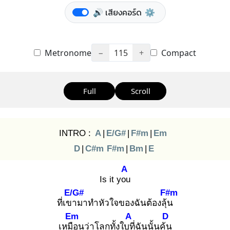
🔊 เสียงคอร์ด
⚙️
Metronome
−
115
+
Compact
Full
Scroll
INTRO :
A
|
E/G#
|
F#m
|
Em
D
|
C#m
F#m
|
Bm
|
E
A
Is it you
E/G#
F#m
ที่เขา
มาทำหัวใจของฉันต้องลุ้น
Em
A
D
เหมือ
นว่าโลกทั้งใบที่
ฉันนั้นคุ้น