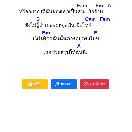
F#m
Em
A
หรืออยากให้ฉันมองเธอเป็นคน
.. ใจร้าย
D
C#m
F#m
ยังไม่รู้ว่
าเธอจะหยุดมันเมื่อไหร่
Bm
E
ยังไม่รู้ว่
าฉันนั้นควรอยู่ตรงไหน
A
เธอช่วยสรุปให้ฉัน
ที..
แก้ไข
ขอเพลง
เพลงโปรด