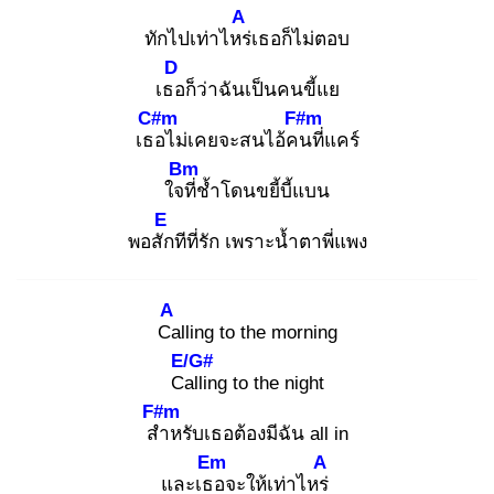
A
ทักไปเท่าไหร่
เธอก็ไม่ตอบ
D
เธอ
ก็ว่าฉันเป็นคนขี้แย
C#m
F#m
เธอ
ไม่เคยจะสนไอ้คน
ที่แคร์
Bm
ใจที่
ช้ำโดนขยี้บี้แบน
E
พอสัก
ทีที่รัก เพราะน้ำตาพี่แพง
A
Ca
lling to the morning
E/G#
Cal
ling to the night
F#m
สำ
หรับเธอต้องมีฉัน all in
Em
A
และเธอ
จะให้เท่าไหร่