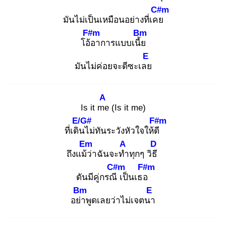
C#m
มันไม่เป็นเหมือนอย่างที่เคย
F#m
Bm
โอ้อ
าการแบบเนี้ย
E
มันไม่ค่อยจะดีซะเลย
A
Is it me
(Is it me)
E/G#
F#m
ที่เดิน
ไม่ทันระวังหัวใจให้ดี
Em
A
D
ถึงแม้ว่
าฉันจะทำ
ทุกๆ วิธี
C#m
F#m
ดันมีคู่กรณี
เป็นเธอ
Bm
E
อย่า
พูดเลยว่าไม่เจตนา