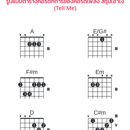
รูปแบบตารางคอร์ดกีตาร์ของคอร์ดเพลง สรุปเอาไง
(Tell Me)
A
E/G#
x
o
o
x
x
x
o
o
1
2
1
3
III
III
F#m
Em
o
o
o
o
1
1
1
1
2
3
III
III
3
4
D
C#m
III
x
o
o
x
1
1
1
2
2
V