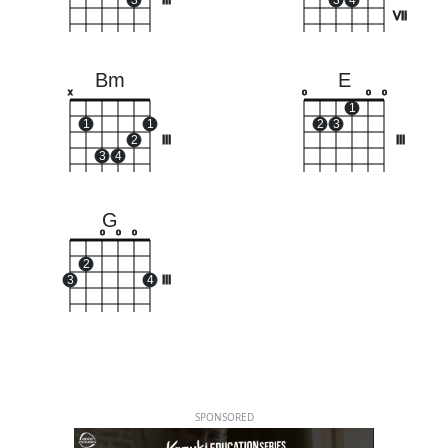
3
III
3
4
VII
Bm
E
x
o
o
o
1
1
1
2
3
2
III
III
3
4
G
o
o
o
2
3
4
III
SPONSORED