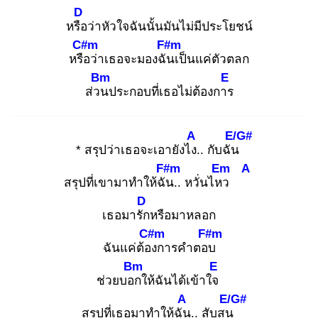
D
หรือ
ว่าหัวใจฉันนั้นมันไม่มีประโยชน์
C#m
F#m
หรือ
ว่าเธอจะมองฉัน
เป็นแค่ตัวตลก
Bm
E
ส่วน
ประกอบที่เธอไม่ต้องการ
A
E/G#
* สรุปว่าเธอจะเอายังไง.
. กับฉัน
F#m
Em
A
สรุปที่เขามาทำให้ฉัน
.. หวั่นไหว
D
เธอมารัก
หรือมาหลอก
C#m
F#m
ฉันแค่ต้อง
การคำตอบ
Bm
E
ช่วยบอก
ให้ฉันได้เข้าใจ
A
E/G#
สรุปที่เธอมาทำให้ฉัน
.. สับสน