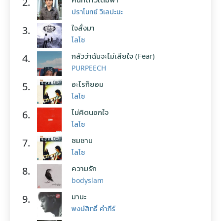
2.
ปราโมทย์ วิเลปะนะ
ใจสั่งมา
3.
โลโซ
กลัวว่าฉันจะไม่เสียใจ (Fear)
4.
PURPEECH
อะไรก็ยอม
5.
โลโซ
ไม่คิดนอกใจ
6.
โลโซ
ซมซาน
7.
โลโซ
ความรัก
8.
bodyslam
มานะ
9.
พงษ์สิทธิ์ คำภีร์