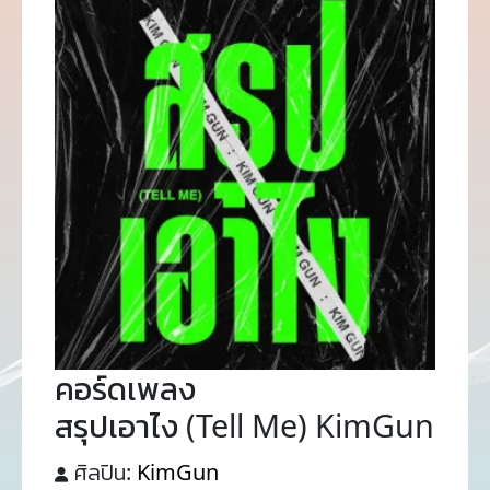
คอร์ดเพลง
สรุปเอาไง (Tell Me) KimGun
ศิลปิน:
KimGun