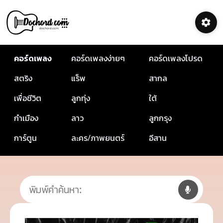
คอร์ดเพลง
คอร์ดเพลงง่ายๆ
คอร์ดเพลงโปรด
สตริง
แร็พ
สากล
เพื่อชีวิต
ลูกทุ่ง
ใต้
กำเมือง
ลาว
ลูกกรุง
การ์ตูน
ละคร/ภาพยนตร์
อีสาน