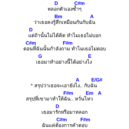
D
C#m
หลอก
ตัวเองซ้ำๆ
Bm
A
ว่าเธอคงรู้สึก
เหมือนกันกับฉัน
D
แต่
ถ้านั้นไม่ได้คิด ทำไมเธอไม่บอก
C#m
F#m
ตอน
ที่ฉันนั้นกำลังถาม
ทำไมเธอไม่ตอบ
G
E
เธอ
มาทำอย่างนี้ได้อย่างไง
A
E/G#
* สรุปว่าเธอจะเอายังไง.
. กับฉัน
F#m
Em
A
สรุปที่เขามาทำให้ฉัน
.. หวั่นไหว
D
เธอมารัก
หรือมาหลอก
C#m
F#m
ฉันแค่ต้อง
การคำตอบ