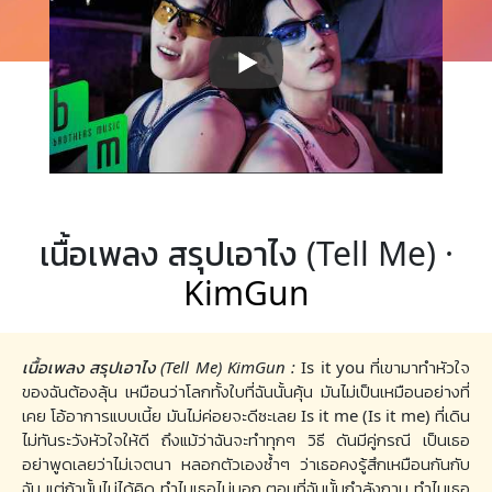
เนื้อเพลง สรุปเอาไง (Tell Me) ·
KimGun
เนื้อเพลง สรุปเอาไง (Tell Me) KimGun :
Is it you ที่เขามาทำหัวใจ
ของฉันต้องลุ้น เหมือนว่าโลกทั้งใบที่ฉันนั้นคุ้น มันไม่เป็นเหมือนอย่างที่
เคย โอ้อาการแบบเนี้ย มันไม่ค่อยจะดีซะเลย Is it me (Is it me) ที่เดิน
ไม่ทันระวังหัวใจให้ดี ถึงแม้ว่าฉันจะทำทุกๆ วิธี ดันมีคู่กรณี เป็นเธอ
อย่าพูดเลยว่าไม่เจตนา หลอกตัวเองซ้ำๆ ว่าเธอคงรู้สึกเหมือนกันกับ
ฉัน แต่ถ้านั้นไม่ได้คิด ทำไมเธอไม่บอก ตอนที่ฉันนั้นกำลังถาม ทำไมเธอ