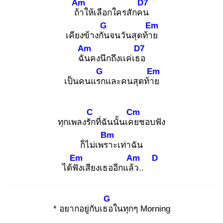
Am
D7
ถ้า
ให้เลือกใครสักคน
G
Em
เคียงข้างกัน
จนวันสุดท้าย
Am
D7
ฉัน
คงนึกถึงเเค่เธอ
G
Em
เป็นคนแรก
และคนสุดท้าย
C
Cm
ทุกเพลงรัก
ที่ฉันนั้นเคย
ชอบฟัง
Bm
ก็ไม่เพรา
ะเท่าฉัน
Em
Am
D
ได้ฟัง
เสียงเธออีกแล้ว
..
G
* อยากอยู่กับเธอ
ในทุกๆ Morning