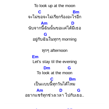
To look up at the moon
C
Bm
จะไม่ขอ
จะไม่เรียกร้องอะไรอี
ก
Am
D
นับจากนี้ฉั
นนั้นขอเเค่ได้มีเ
ธอ
G
อยู่กับฉัน
ในทุกๆ morning
ทุกๆ afternoon
Em
Let
's stay til the evening
Dm
G
To look
at the moon
C
Bm
เป็นเเบบนี้ทุ
กวันได้ไหม
Am
D
G
อยากแชร์
ทุกช่วงเวลา
ไปกับเธอ
..