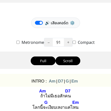
🔊 เสียงคอร์ด
⚙️
Metronome
−
91
+
Compact
Full
Scroll
INTRO :
Am
|
D7
|
G
|
Em
Am
D7
ถ้า
ไม่มีเธอสักคน
G
Em
โลกนี้จะเ
งียบเหงาแค่ไหน