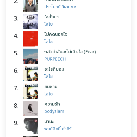
2.
ปราโมทย์ วิเลปะนะ
ใจสั่งมา
3.
โลโซ
ไม่คิดนอกใจ
4.
โลโซ
กลัวว่าฉันจะไม่เสียใจ (Fear)
5.
PURPEECH
อะไรก็ยอม
6.
โลโซ
ซมซาน
7.
โลโซ
ความรัก
8.
bodyslam
มานะ
9.
พงษ์สิทธิ์ คำภีร์