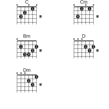
C
Cm
x
o
o
x
o
x
1
2
1
2
3
III
4
III
Bm
D
x
x
o
o
1
1
1
2
2
III
3
III
3
4
Dm
x
o
o
1
2
3
III