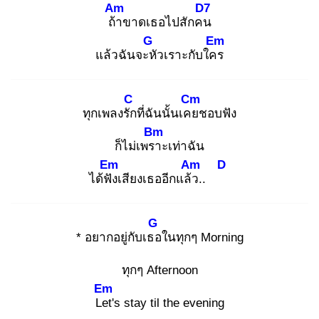
Am
D7
ถ้า
ขาดเธอไปสักคน
G
Em
แล้วฉันจะหั
วเราะกับใคร
C
Cm
ทุกเพลงรัก
ที่ฉันนั้นเคย
ชอบฟัง
Bm
ก็ไม่เพรา
ะเท่าฉัน
Em
Am
D
ได้ฟัง
เสียงเธออีกแล้ว
..
G
* อยากอยู่กับเธอ
ในทุกๆ Morning
ทุกๆ Afternoon
Em
Let
's stay til the evening