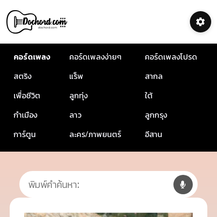
คอร์ดเพลง
คอร์ดเพลงง่ายๆ
คอร์ดเพลงโปรด
สตริง
แร็พ
สากล
เพื่อชีวิต
ลูกทุ่ง
ใต้
กำเมือง
ลาว
ลูกกรุง
การ์ตูน
ละคร/ภาพยนตร์
อีสาน