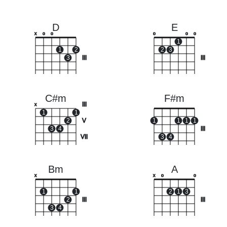
D
E
x
o
o
o
o
o
1
1
2
2
3
3
III
III
C#m
F#m
III
x
1
1
2
V
1
1
1
1
3
4
III
VII
3
4
Bm
A
x
x
o
o
1
1
2
1
3
2
III
III
3
4