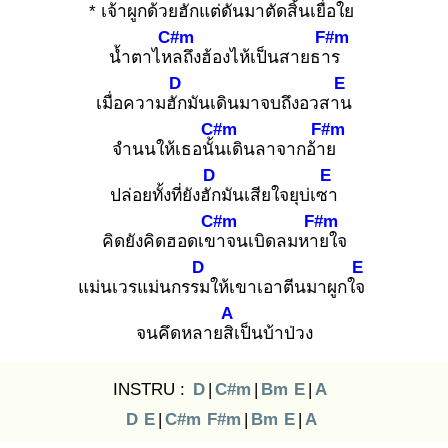
* เจ้าผูกด้วยฮัก
แต่ดันมาตัดสิ้นเยื่อใย
C#m
F#m
น้ำตาไหล
ถึงฮ้องไห้เป็นสายธาร
D
E
เมื่อความฮัก
มันเดินมาจบถึงอวสาน
C#m
F#m
จำนนให้เธอนั้น
เดินลาจากอ้าย
D
E
ปล่อยทั้งที่ยังฮัก
มันเสียใจยุบ่เซา
C#m
F#m
คิดยังคิดฮอดเขา
จนเบิดลมหาย
ใจ
D
E
แม่นเวรแม่นกรรม
ให้เขาเอาตีนมาผูกใจ
A
จนคึดหลายสิเ
ป็นบ้าป่วง
INSTRU :
D
|
C#m
|
Bm
E
|
A
D
E
|
C#m
F#m
|
Bm
E
|
A