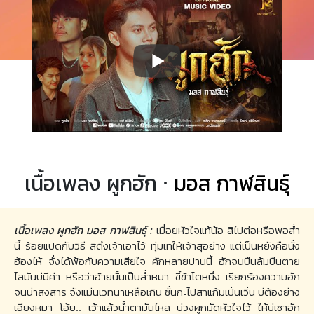
เนื้อเพลง ผูกฮัก ·
มอส กาฬสินธุ์
เนื้อเพลง ผูกฮัก มอส กาฬสินธุ์ :
เมื่อยหัวใจแท้น้อ สิไปต่อหรือพอส่ำ
นี้ ร้อยแปดกับวิธี สิดึงเจ้าเอาไว้ ทุ่มเทให้เจ้าสุอย่าง แต่เป็นหยังคือนั่ง
ฮ้องไห้ จั่งได้พ้อกับความเสียใจ คักหลายปานนี้ ฮักจนบืนล้มบืนตาย
ไสมันบ่มีค่า หรือว่าอ้ายนั้นเป็นส่ำหมา ขี้ข้าโตหนึ่ง เรียกร้องความฮัก
จนน่าสงสาร จังแม่นเวทนาเหลือเกิน ซั่นกะไปสาแก้มเปิ่นเวิ่น บ่ต้องย่าง
เฮียงหมา โอ้ย.. เว้าแล้วน้ำตามันไหล บ่วงผูกมัดหัวใจไว้ ให้บ่เซาฮัก