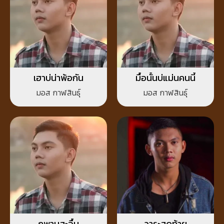
เฮาบ่น่าพ้อกัน
มื้อนั้นบ่แม่นคนนี้
มอส กาฬสินธุ์
มอส กาฬสินธุ์
ภูพานสะอื้น
วาระสุดท้าย