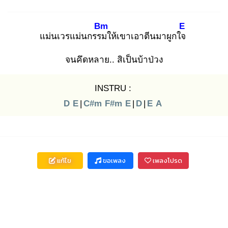
Bm
E
แม่นเวรแม่นกรรม
ให้เขาเอาตีนมาผูกใจ
จนคึดหลาย.. สิเป็นบ้าป่วง
INSTRU :
D
E
|
C#m
F#m
E
|
D
|
E
A
แก้ไข
ขอเพลง
เพลงโปรด