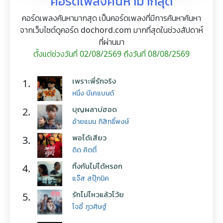
คอร์ดเพลงค้นหามากสุด
คอร์ดเพลงค้นหามากสุด เป็นคอร์ดเพลงที่มีการค้นหาค้นหา
จากเว็บไซต์ดูคอร์ด dochord.com มากที่สุดในช่วงสัปดาห์
ที่ผ่านมา
ตั้งแต่ช่วงวันที่ 02/08/2569 ถึงวันที่ 08/08/2569
เพราะพี่รักจริง
1.
หนึ่ง บีเคแบนด์
บุญผลาบ่ฮอด
2.
อ้ายแมน ภิสิทธิ์พงษ์
พอได้เสียว
3.
ดิด คิตตี้
ทิ้งกันไม่ได้หรอก
4.
แจ๊ส สปุ๊กนิค
รักไม่ไหวแล้วโว้ย
5.
โจอี้ ภูวศิษฐ์