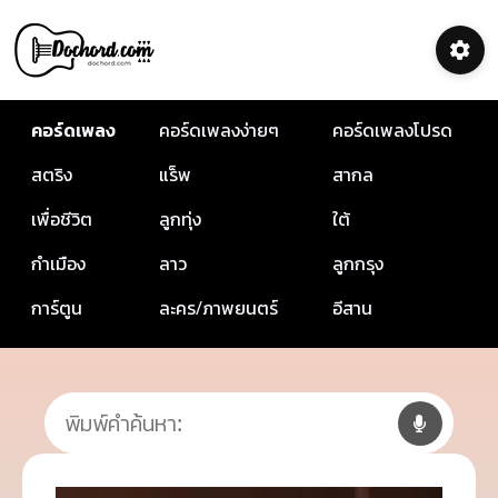
คอร์ดเพลง
คอร์ดเพลงง่ายๆ
คอร์ดเพลงโปรด
สตริง
แร็พ
สากล
เพื่อชีวิต
ลูกทุ่ง
ใต้
กำเมือง
ลาว
ลูกกรุง
การ์ตูน
ละคร/ภาพยนตร์
อีสาน