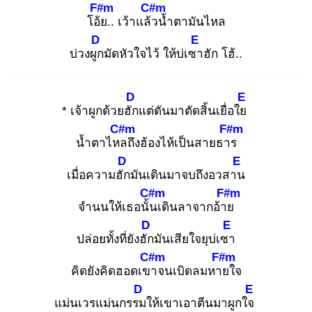
F#m
C#m
โอ้ย
.. เว้าแล้ว
น้ำตามันไหล
D
E
บ่วงผูก
มัดหัวใจไว้ ให้บ่เซา
ฮัก โฮ้..
D
E
* เจ้าผูกด้วยฮัก
แต่ดันมาตัดสิ้นเยื่อใย
C#m
F#m
น้ำตาไหล
ถึงฮ้องไห้เป็นสายธาร
D
E
เมื่อความฮัก
มันเดินมาจบถึงอวสาน
C#m
F#m
จำนนให้เธอนั้น
เดินลาจากอ้าย
D
E
ปล่อยทั้งที่ยังฮัก
มันเสียใจยุบ่เซา
C#m
F#m
คิดยังคิดฮอดเขา
จนเบิดลมหาย
ใจ
D
E
แม่นเวรแม่นกรรม
ให้เขาเอาตีนมาผูกใจ