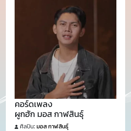
คอร์ดเพลง
ผูกฮัก มอส กาฬสินธุ์
ศิลปิน:
มอส กาฬสินธุ์