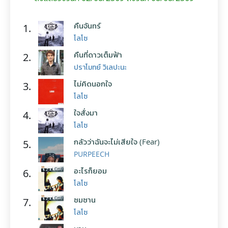
คืนจันทร์
1.
โลโซ
คืนที่ดาวเต็มฟ้า
2.
ปราโมทย์ วิเลปะนะ
ไม่คิดนอกใจ
3.
โลโซ
ใจสั่งมา
4.
โลโซ
กลัวว่าฉันจะไม่เสียใจ (Fear)
5.
PURPEECH
อะไรก็ยอม
6.
โลโซ
ซมซาน
7.
โลโซ