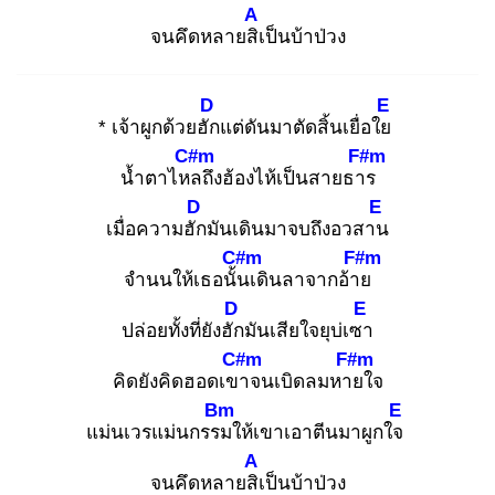
A
จนคึดหลายสิเ
ป็นบ้าป่วง
D
E
* เจ้าผูกด้วยฮัก
แต่ดันมาตัดสิ้นเยื่อใย
C#m
F#m
น้ำตาไหล
ถึงฮ้องไห้เป็นสายธาร
D
E
เมื่อความฮัก
มันเดินมาจบถึงอวสาน
C#m
F#m
จำนนให้เธอนั้น
เดินลาจากอ้าย
D
E
ปล่อยทั้งที่ยังฮัก
มันเสียใจยุบ่เซา
C#m
F#m
คิดยังคิดฮอดเขา
จนเบิดลมหาย
ใจ
Bm
E
แม่นเวรแม่นกรรม
ให้เขาเอาตีนมาผูกใจ
A
จนคึดหลายสิเ
ป็นบ้าป่วง