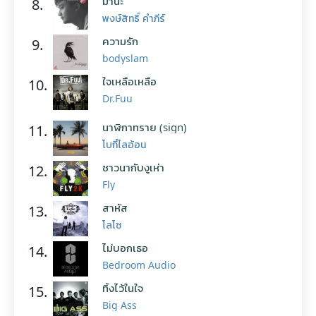
มานะ
8.
พงษ์สิทธิ์ คำภีร์
ความรัก
9.
bodyslam
ใจเหลือเหลือ
10.
Dr.Fuu
นาฬิกาทราย (sign)
11.
โบกี้ไลอ้อน
ชาวนากับงูเห่า
12.
Fly
สาหัส
13.
โลโซ
ไม่บอกเธอ
14.
Bedroom Audio
ทิ้งไว้ในใจ
15.
Big Ass