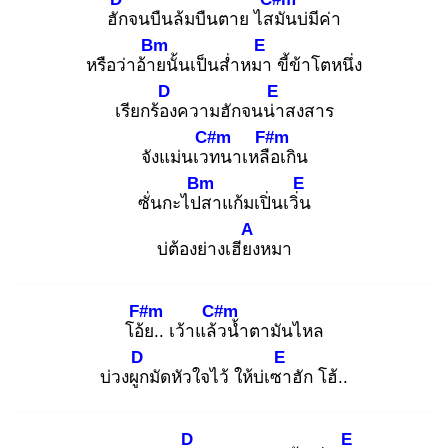
ฮัก
จนบืนล้มบืนตาย ไสมั
นบ่มีค่า
Bm
E
หรือว่าอ้าย
นั้นเป็นส่ำหมา
ขี้ข้าโตห
นึ่ง
D
E
เรียกร้อง
ความฮักจนน่า
สงสาร
C#m
F#m
จังแม่นเวท
นาเหลือ
เกิน
Bm
E
ซั่นกะไปส
าแก้มเปิ่นเวิ่น
A
บ่ต้องย่างเฮียง
หมา
F#m
C#m
โอ้ย
.. เว้าแล้ว
น้ำตามันไหล
D
E
บ่วงผูก
มัดหัวใจไว้ ให้บ่เซา
ฮัก โฮ้..
D
E