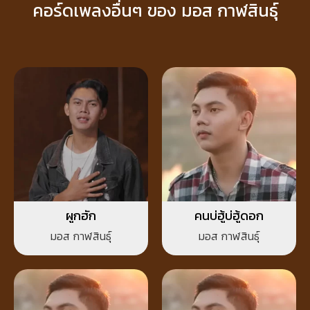
คอร์ดเพลงอื่นๆ ของ มอส กาฬสินธุ์
ผูกฮัก
คนบ่ฮู้บ่ฮู้ดอก
มอส กาฬสินธุ์
มอส กาฬสินธุ์