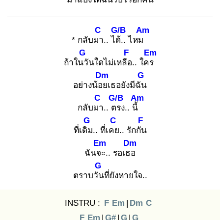
C
G/B
Am
* กลับมา
.. ได้.
. ไหม
G
F
Em
ถ้าในวั
นใดไม่เหลือ
.. ใคร
Dm
G
อย่างน้อย
เธอยังมีฉัน
C
G/B
Am
กลับมา
.. ตร
ง.. นี้
G
C
F
ที่เดิม
.. ที่เคย
.. รักกัน
Em
Dm
ฉันจะ
.. รอเธอ
G
ตราบวัน
ที่ยังหายใจ..
INSTRU :
F
Em
|
Dm
C
F
Em
|
G#
|
G
|
G