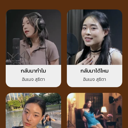
กลับมาทำไม
กลับมาได้ไหม
อิมเมจ สุธิตา
อิมเมจ สุธิตา