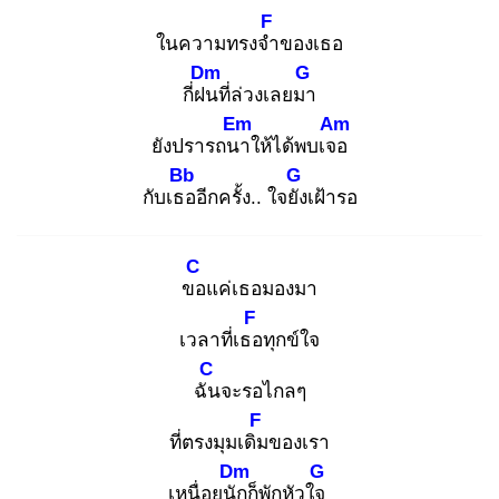
F
ในความทรงจำ
ของเธอ
Dm
G
กี่ฝน
ที่ล่วงเลยมา
Em
Am
ยังปรารถนา
ให้ได้พบเจอ
Bb
G
กับเธอ
อีกครั้ง.. ใจยัง
เฝ้ารอ
C
ขอ
แค่เธอมองมา
F
เวลาที่เธอ
ทุกข์ใจ
C
ฉัน
จะรอไกลๆ
F
ที่ตรงมุมเดิม
ของเรา
Dm
G
เหนื่อยนัก
ก็พักหัวใจ