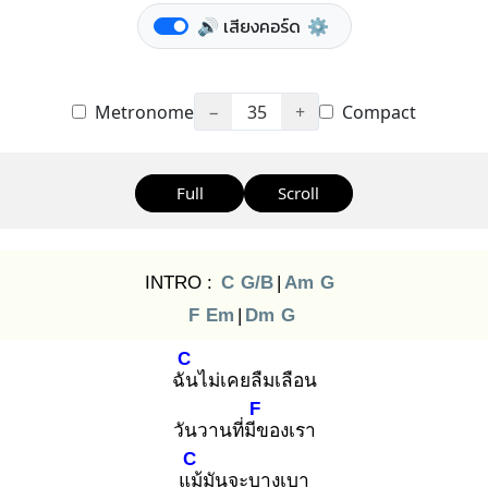
🔊 เสียงคอร์ด
⚙️
Metronome
−
35
+
Compact
Full
Scroll
INTRO :
C
G/B
|
Am
G
F
Em
|
Dm
G
C
ฉัน
ไม่เคยลืมเลือน
F
วันวานที่มีข
องเรา
C
แม้
มันจะบางเบา