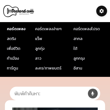
คอร์ดเพลง
คอร์ดเพลงง่ายๆ
คอร์ดเพลงโปรด
สตริง
แร็พ
สากล
เพื่อชีวิต
ลูกทุ่ง
ใต้
กำเมือง
ลาว
ลูกกรุง
การ์ตูน
ละคร/ภาพยนตร์
อีสาน