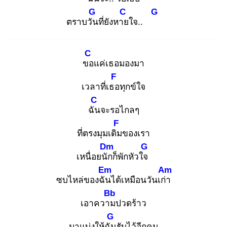
G
C
G
ตราบวัน
ที่ยังหาย
ใจ..
C
ขอ
แค่เธอมองมา
F
เวลาที่เธอ
ทุกข์ใจ
C
ฉัน
จะรอไกลๆ
F
ที่ตรงมุมเดิม
ของเรา
Dm
G
เหนื่อยนัก
ก็พักหัวใจ
Em
Am
ซบไหล่ของฉัน
ได้เหมือนวันเก่า
Bb
เอาความ
ปวดร้าว
G
มาแบ่งให้ฉัน
รับไว้อีกคน