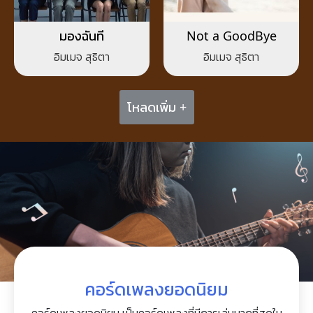
มองฉันที
Not a GoodBye
อิมเมจ สุธิตา
อิมเมจ สุธิตา
โหลดเพิ่ม +
คอร์ดเพลงยอดนิยม