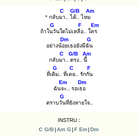
C
G/B
Am
* กลับมา
.. ได้.
. ไหม
G
F
Em
ถ้าในวั
นใดไม่เหลือ
.. ใคร
Dm
G
อย่างน้อย
เธอยังมีฉัน
C
G/B
Am
กลับมา
.. ตร
ง.. นี้
G
C
F
ที่เดิม
.. ที่เคย
.. รักกัน
Em
Dm
ฉันจะ
.. รอเธอ
G
ตราบวัน
ที่ยังหายใจ..
INSTRU :
C
G/B
|
Am
G
|
F
Em
|
Dm