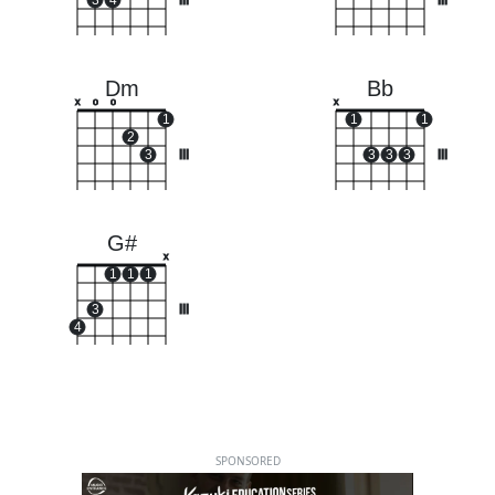
3
4
III
III
Dm
Bb
x
o
o
x
1
1
1
2
3
III
3
3
3
III
G#
x
1
1
1
3
III
4
SPONSORED