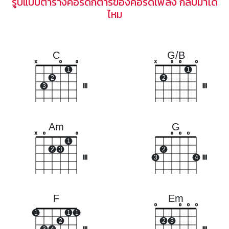
รูปแบบตารางคอร์ดกีตาร์ของคอร์ดเพลง กลับมาได้
ไหม
C
G/B
x
o
o
x
o
o
o
1
1
2
2
3
III
III
Am
G
x
o
o
o
o
o
1
2
3
2
III
3
4
III
F
Em
o
o
o
o
1
1
1
2
2
3