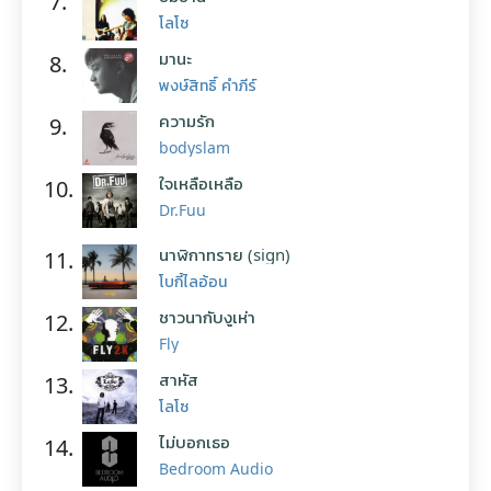
7.
โลโซ
มานะ
8.
พงษ์สิทธิ์ คำภีร์
ความรัก
9.
bodyslam
ใจเหลือเหลือ
10.
Dr.Fuu
นาฬิกาทราย (sign)
11.
โบกี้ไลอ้อน
ชาวนากับงูเห่า
12.
Fly
สาหัส
13.
โลโซ
ไม่บอกเธอ
14.
Bedroom Audio