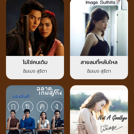
ไม่ใช่คนเดิม
สายลมที่หลับใหล
อิมเมจ สุธิตา
อิมเมจ สุธิตา