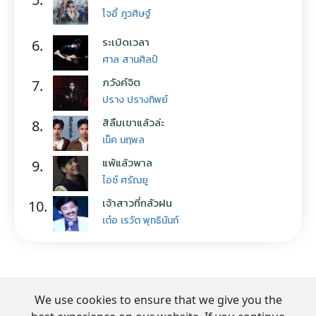
โจอี้ ภูวศิษฐ์
ระเบิดเวลา
6.
ศาล สานศิลป์
ภวังค์จิต
7.
ปราง ปรางทิพย์
สิลืมเขาแล้วล่ะ
8.
เน็ค นฤพล
แพ้แล้วพาล
9.
ไอซ์ ศรัณยู
เจ้าสาวที่กลัวฝน
10.
เต๋อ เรวัต พุทธินันท์
We use cookies to ensure that we give you the