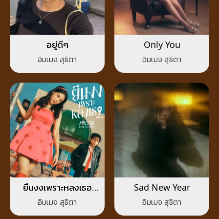
อยู่ดีๆ
Only You
อิมเมจ สุธิตา
อิมเมจ สุธิตา
ยืนงงเพราะหลงเธอ
Sad New Year
(GPS)
อิมเมจ สุธิตา
อิมเมจ สุธิตา