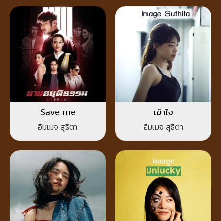
Save me​
เข้าใจ
อิมเมจ สุธิตา
อิมเมจ สุธิตา