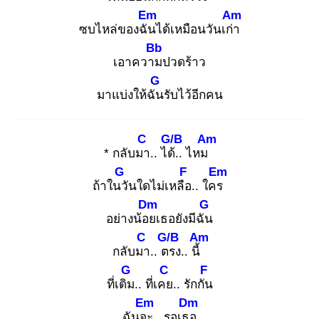
Em
Am
ซบไหล่ของฉัน
ได้เหมือนวันเก่า
Bb
เอาความ
ปวดร้าว
G
มาแบ่งให้ฉัน
รับไว้อีกคน
C
G/B
Am
* กลับมา
.. ได้.
. ไหม
G
F
Em
ถ้าในวั
นใดไม่เหลือ
.. ใคร
Dm
G
อย่างน้อย
เธอยังมีฉัน
C
G/B
Am
กลับมา
.. ตร
ง.. นี้
G
C
F
ที่เดิม
.. ที่เคย
.. รักกัน
Em
Dm
ฉันจะ
.. รอเธอ