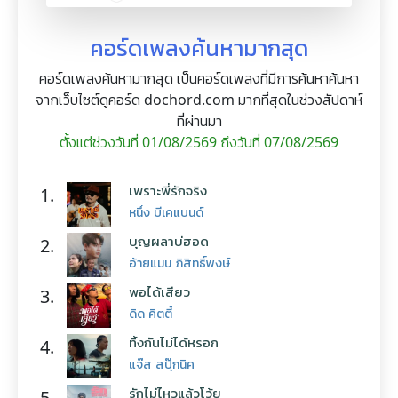
คอร์ดเพลงค้นหามากสุด
คอร์ดเพลงค้นหามากสุด เป็นคอร์ดเพลงที่มีการค้นหาค้นหา
จากเว็บไซต์ดูคอร์ด dochord.com มากที่สุดในช่วงสัปดาห์
ที่ผ่านมา
ตั้งแต่ช่วงวันที่ 01/08/2569 ถึงวันที่ 07/08/2569
เพราะพี่รักจริง
1.
หนึ่ง บีเคแบนด์
บุญผลาบ่ฮอด
2.
อ้ายแมน ภิสิทธิ์พงษ์
พอได้เสียว
3.
ดิด คิตตี้
ทิ้งกันไม่ได้หรอก
4.
แจ๊ส สปุ๊กนิค
รักไม่ไหวแล้วโว้ย
5.