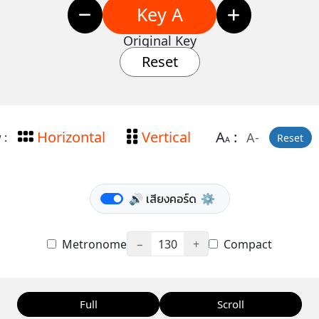
Key A
Original Key
Reset
Horizontal
Vertical
A
:
A-
 :
Reset
A
🔊 เสียงคอร์ด
⚙️
Metronome
−
130
+
Compact
Full
Scroll