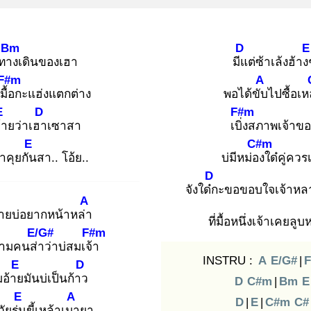
Bm
D
E
ทาง
เดินของเฮา
มีแ
ต่ซ้าเล้งฮ้าง
F#m
A
มื้อ
กะแฮ่งแตกต่าง
พอได้ขับ
ไปซื้อเห
E
D
F#m
้า
ยว่าเฮา
เซาสา
เบิ่ง
สภาพเจ้าขอ
E
C#m
าคุยกัน
สา.. โอ้ย..
บ่มีหม่อง
ใด๋คู่ควร
D
จังใด๋ก
ะขอขอบใจเจ้าหลา
A
้ายบ่อยากหน้าหล่า
ที่มื้อหนึ่งเจ้าเคยลูบ
E/G#
F#m
ยามคนส่า
ว่าบ่สมเจ้า
INSTRU :
A
E/G#
|
E
D
มอ้าย
มันบ่เป็นก้าว
D
C#m
|
Bm
E
E
A
D
|
E
|
C#m
C#
ัยรุ่น
ขี้เหล้าเมา
ยา