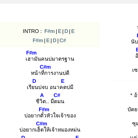
INTRO :
F#m
|
E
|
D
|
E
F#m
|
E
|
D
|
C#
นับ
F#m
อ
เฮา
มันคนบ่มาตรฐาน
C#m
เซ
หน้าที่ก
ารงานบ่ดี
D
E
เรียน
บ่จบ อนาคต
บ่มี
A
C#
* อ
ชีวิต
.. มืดม
น
F#m
บัด
บ่อยากตั๋ว
หัวใจเจ้าของ
C#m
ซุ
บ่อยากเฮ็ด
ให้เจ้าหมองหม่น
D
E
แค่ว