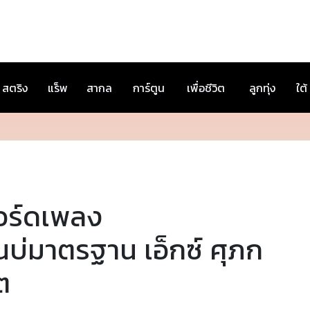
สตริง
แร็พ
สากล
การ์ตูน
เพื่อชีวิต
ลูกทุ่ง
ใต้
อร์ดเพลง
นบ่มาตรฐาน เอ็กซ์ ศุภก
ต