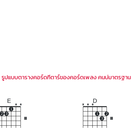
รูปแบบตารางคอร์ดกีตาร์ของคอร์ดเพลง คนบ่มาตรฐาน
E
D
o
o
x
o
o
1
2
3
1
2
III
3
III