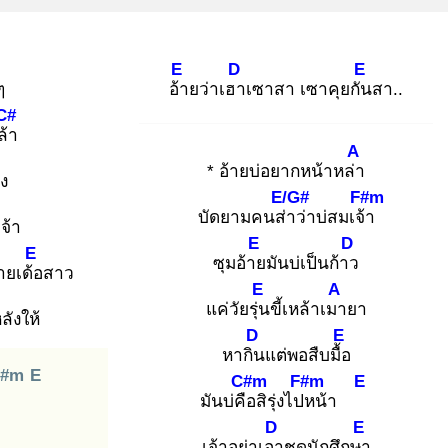
E
D
E
ๆ
อ้า
ยว่าเฮา
เซาสา เซาคุยกัน
สา..
C#
ล้า
A
* อ้ายบ่อยากหน้าหล่า
ง
E/G#
F#m
บัดยามคนส่า
ว่าบ่สมเจ้า
เจ้า
E
D
E
ซุมอ้าย
มันบ่เป็นก้าว
ยเด้อ
สาว
E
A
แค่วัยรุ่น
ขี้เหล้าเมา
ยา
หลังให้
D
E
หากิน
แต่พอสืบมื้อ
F#m
E
C#m
F#m
E
มันบ่คือ
สิรุ่งไปห
น้า
D
E
เจ้าอย่าเอา
ชุดนักศึกษา