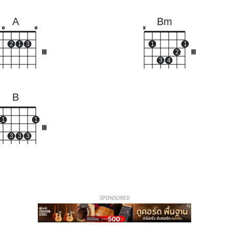
A
Bm
o
o
x
2
1
3
1
1
III
2
III
3
4
B
1
1
III
3
3
3
SPONSORED