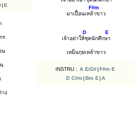
D
|
E
F#m
มาเปื้อนเหล้า
ขาว
า
D
E
กร
เจ้าอย่าให้ชุ
ดนักศึกษา
่อน
เหม็นกุยเหล้าขาว
าน
INSTRU :
A
E/G#
|
F#m
E
D
C#m
|
Bm
E
|
A
า
่าง