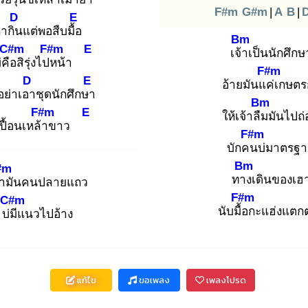
F#m
G#m
|
A
B
|
D
E
ากิน
แต่พอสืบมื้อ
Bm
C#m
F#m
E
เจ้า
เป็นนักศึกษ
่คือ
สิรุ่งไปห
น้า
F#m
D
E
อ้ายมันแค่
เกษตร
อย่าเอา
ชุดนักศึกษา
Bm
F#m
E
ให้เจ้าลืม
มันไปถ
ปื้อนเหล้า
ขาว
F#m
บักคน
บ่มาตรฐ
Bm
#m
ทาง
เดินของเฮ
า
มันคนปลายแถว
F#m
C#m
นับมื้อ
กะแฮ่งแตกต
บ่มี
แนวไปอ้าง
แก้ไข
ขอเพลง
เพลงโปรด