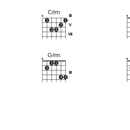
C#m
III
x
x
1
1
2
V
3
4
VII
G#m
x
x
1
1
2
III
4
4