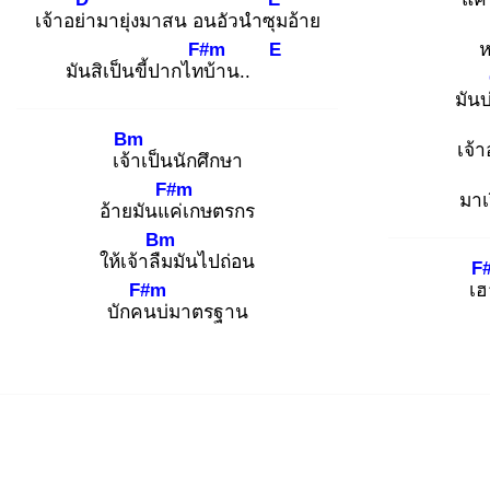
เจ้าอย่า
มายุ่งมาสน อนอัวนำซุม
อ้าย
F#m
E
ห
มันสิเป็นขี้ปากไทบ้
าน..
มันบ
Bm
เจ้า
เจ้า
เป็นนักศึกษา
F#m
มาเ
อ้ายมันแค่
เกษตรกร
Bm
ให้เจ้าลืม
มันไปถ่อน
F
F#m
เฮ
บักคน
บ่มาตรฐาน