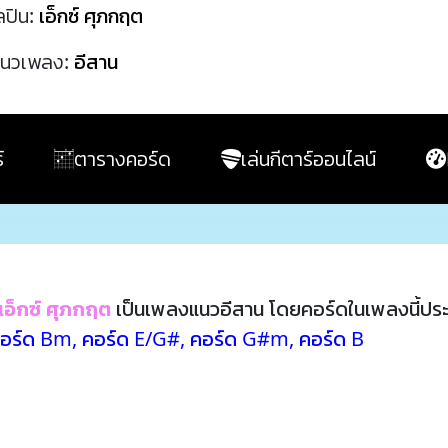
ลปิน:
เอ็กซ์ ศุภกฤต
นวเพลง:
อีสาน
์
ตารางคอร์ด
เล่นกีตาร์ออนไลน์
เอ็กซ์ ศุภกฤต
เป็นเพลงแนวอีสาน โดยคอร์ดในเพลงนี้ป
อร์ด Bm
,
คอร์ด E/G#
,
คอร์ด G#m
,
คอร์ด B