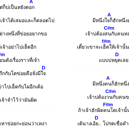
A
ต่ก็บ่เป็นหยังดอก
A
ัยเจ้าได้เสมอและก็ตลอดไป
มีหนึ่งใจก็
ฮักหนึ่
C#m
ย่างหนึ่งที่ข่อยอยากขอ
เจ้าบ่ต้องสน
กับคนห
f#m
้เจ้าอย่าไปเฮ็ดอีก
เดี๋ยวเขาจะเฮ็ด
ให้เจ้านั
#m
D
ือ
นดังเรื่องราวที่เจ้า
แบบบ่หยุด
เลย
D
ดถึกกับโตข่อยคือจั่งมีใจ
A
มีหนึ่งคน
ก็ฮักหนึ่
ย่าไปเฮ็ดกับไผอีกเด้อ
C#m
เจ้าบ่ต้องวน
กับคนข
้เจ้าจำไว้ว่ามันผิด
F#m
ถ้าเจ้าฮักผิดคน
โตเจ้านั
D
าหาข่อยกะย่อนว่าเหงา
เด้นางเอ้ย.
. โปรดเชื่อคำ