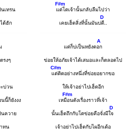
F#m
เป็นเทรน
แต่
โตเจ้านั้นกลับลืมไปว่า
D
ได้ฮัก
เคยเฮ็ดสิ่งที่นั้นมันบ่ดี.
.
A
ม
แต่ก็บ่เป็นหยังดอก
าตรงๆ
ข่อยให้อภัยเจ้าได้เสมอและก็ตลอดไป
C#m
แต่
ติดอย่างหนึ่งที่ข่อยอยากขอ
็จะบ่วน
ให้เจ้าอย่าไปเฮ็ดอีก
F#m
นนี้ก็ยังงง
เหมือ
นดังเรื่องราวที่เจ้า
D
ป็นควาย
นั้นเฮ็ดถึกกับโตข่อยคือจั่งมีใจ
มาทน
เจ้าอย่าไปเฮ็ดกับไผอีกเด้อ