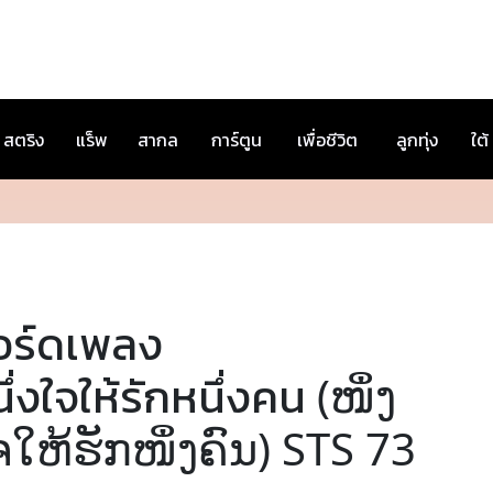
สตริง
แร็พ
สากล
การ์ตูน
เพื่อชีวิต
ลูกทุ่ง
ใต้
อร์ดเพลง
ึ่งใจให้รักหนึ่งคน (ໜຶ່ງ
ໃຫ້ຮັກໜຶ່ງຄົນ) STS 73