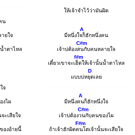
ให้เจ้าจำไว้ว่ามันผิด
งคน
A
ลายใจ
มีหนึ่งใจก็
ฮักหนึ่งคน
C#m
้นน้ำตาไหล
เจ้าบ่ต้องสน
กับคนหลายใจ
f#m
เดี๋ยวเขาจะเฮ็ด
ให้เจ้านั้นน้ำตาไหล
D
แบบบ่หยุด
เลย
งใจ
A
องไผ
มีหนึ่งคน
ก็ฮักหนึ่งใจ
C#m
้นจะเสียใจ
เจ้าบ่ต้องวน
กับคนของไผ
F#m
ของอ้ายนี้
ถ้าเจ้าฮักผิดคน
โตเจ้านั้นจะเสียใจ