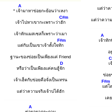
A
แต่ว่าคว
* เจ้า
มาหาข่อยกะย้อนว่าเหงา
C#m
แต่ว่าความจ
เจ้าไปหาเขากะเพราะว่าฮัก
เจ้าทักแมสเซสก็เพราะว่าเมา
A
F#m
เจ้า
ทัก
แต่กับเป็นเขาเจ้าตั้งใจทัก
อย
ฐานะของข่อยเป็นเพียงแค่ Friend
C
D
เจ
หรือว่าเป็นเพียงแค่คนฮู้จัก
ข่อย
เจ้าเฮ็ดกับข่อยคือจั่งเป็นเทรน
F#m
แต่
โต
แต่ว่าความจริงเจ้าบ่ได้ฮัก
เคยเ
A
ข่อย
อยากจะถาม