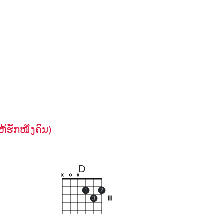
ຫ້ຮັກໜຶ່ງຄົນ)
D
x
o
o
1
2
3
III