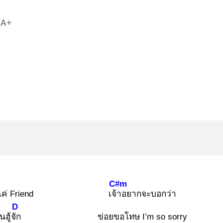
A+
C#m
ค่ Friend
เจ้า
อยากจะบอกว่า
D
ฮู้จัก
ข่อยขอโทษ I’m so sorry