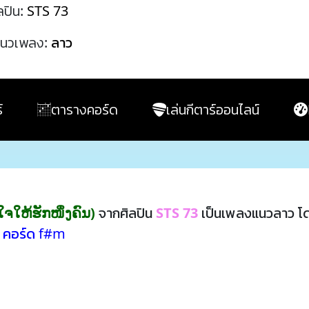
ลปิน:
STS 73
นวเพลง:
ลาว
์
ตารางคอร์ด
เล่นกีตาร์ออนไลน์
ງໃຈໃຫ້ຮັກໜຶ່ງຄົນ)
จากศิลปิน
STS 73
เป็นเพลงแนวลาว โ
,
คอร์ด f#m