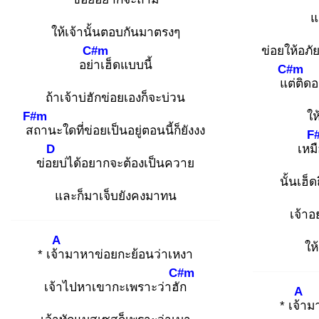
แ
ให้เจ้านั้นตอบกันมาตรงๆ
C#m
ข่อยให้อภ
อย่า
เฮ็ดแบบนี้
C#m
แต่
ติดอ
ถ้าเจ้าบ่ฮักข่อยเองก็จะบ่วน
F#m
ให
สถ
านะใดที่ข่อยเป็นอยู่ตอนนี้ก็ยังงง
F
D
เหม
ข่อย
บ่ได้อยากจะต้องเป็นควาย
นั้นเฮ็
และก็มาเจ็บยังคงมาทน
เจ้าอ
A
ให
* เจ้า
มาหาข่อยกะย้อนว่าเหงา
C#m
เจ้าไปหาเขากะเพราะว่าฮัก
A
* เจ้า
ม