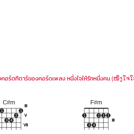
อร์ดกีตาร์ของคอร์ดเพลง หนึ่งใจให้รักหนึ่งคน (ໜຶ່ງໃຈໃ
C#m
F#m
III
1
1
2
V
1
1
1
1
3
4
III
VII
3
4