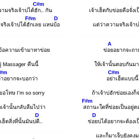
C#m
ามจริงเจ้าบ่ได้ฮัก
.. กัน
เจ้าเฮ็ดกับข่อยคือจั่ง
F#m
D
ริงเจ้าบ่ได้ฮัก
เลย แหน่บ้อ
แต่ว่าความจริงเจ้าบ่
A
ข้อความเข้ามาหาข่อย
ข่อย
อยากจะถา
ู่ Massager คืนนี้
ให้เจ้านั้นตอบกันม
#m
C#m
้า
อยากจะบอกว่า
อย่า
เฮ็ดแบบนี้
ขอโทษ I’m so sorry
ถ้าเจ้าบ่ฮักข่อยเองก
F#m
เจ้านั้นกลับลืมไปว่า
สถ
านะใดที่ข่อยเป็นอยู่ตอ
D
D
ฮ็ดสิ่งที่นั้นมันบ่ดี.
.
ข่อย
บ่ได้อยากจะต้องเ
และก็มาเจ็บยังคง