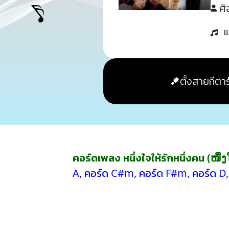
ศิ
แ
ตั้งสายกีตาร
คอร์ดเพลง หนึ่งใจให้รักหนึ่งคน (ໜຶ່
A
,
คอร์ด C#m
,
คอร์ด F#m
,
คอร์ด D