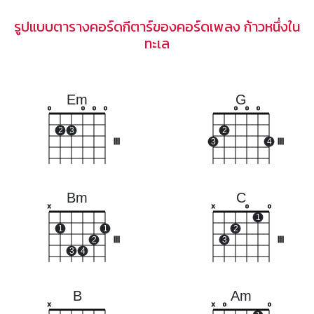
รูปแบบตารางคอร์ดกีตาร์ของคอร์ดเพลง ก้าวหนึ่งใน
ทะเล
Em
G
o
o
o
o
o
o
o
2
3
2
III
3
4
III
Bm
C
x
x
o
o
1
1
1
2
2
III
3
III
3
4
B
Am
x
x
o
o