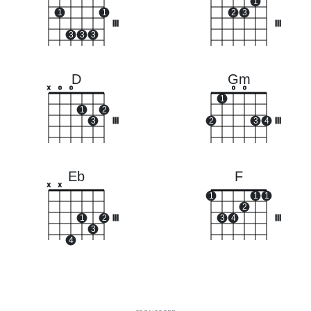
1
1
1
2
3
III
III
3
3
3
D
Gm
x
o
o
o
o
1
1
2
3
III
2
3
4
III
Eb
F
x
x
1
1
1
2
1
2
III
3
4
III
3
4