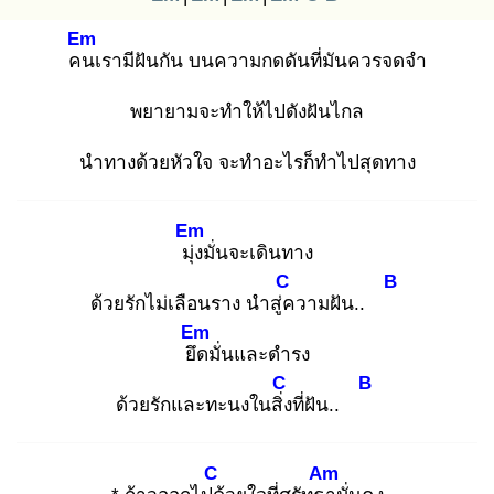
Em
คน
เรามีฝันกัน บนความกดดันที่มันควรจดจำ
พยายามจะทำให้ไปดังฝันไกล
นำทางด้วยหัวใจ จะทำอะไรก็ทำไปสุดทาง
Em
มุ่ง
มั่นจะเดินทาง
C
B
ด้วยรักไม่เลือนราง นำสู่ค
วามฝัน..
Em
ยึด
มั่นและดำรง
C
B
ด้วยรักและทะนงในสิ่ง
ที่ฝัน..
C
Am