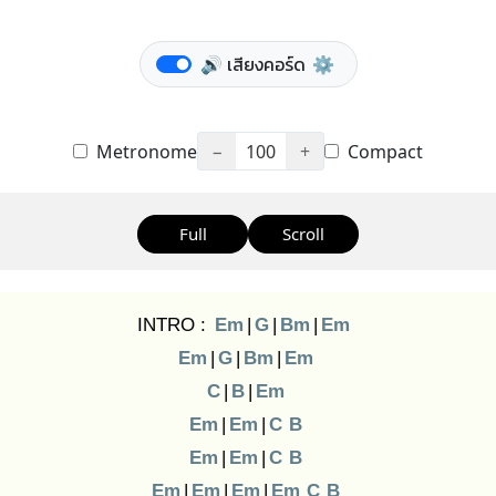
🔊 เสียงคอร์ด
⚙️
Metronome
−
100
+
Compact
Full
Scroll
INTRO :
Em
|
G
|
Bm
|
Em
Em
|
G
|
Bm
|
Em
C
|
B
|
Em
Em
|
Em
|
C
B
Em
|
Em
|
C
B
Em
|
Em
|
Em
|
Em
C
B