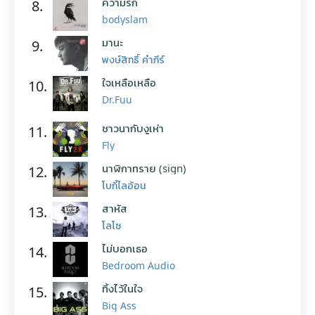
ความรัก
8.
bodyslam
มานะ
9.
พงษ์สิทธิ์ คำภีร์
ใจเหลือเหลือ
10.
Dr.Fuu
ชาวนากับงูเห่า
11.
Fly
นาฬิกาทราย (sign)
12.
โบกี้ไลอ้อน
สาหัส
13.
โลโซ
ไม่บอกเธอ
14.
Bedroom Audio
ทิ้งไว้ในใจ
15.
Big Ass