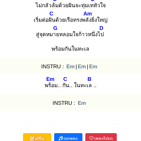
ไม่กลัวล้ม
ด้วยฝันจะทุ่มเทหั
วใจ
C
Am
เริ่มต่อฝัน
ด้วยเรือทรงพลัง
ยิ่งใหญ่
G
D
สู่จุดหมาย
หลอมใจก้าวหนึ่งไป
พร้อมกันในทะเล
INSTRU :
Em
|
Em
|
Em
Em
C
B
พร้อ
ม.. กัน
.. ในทะเล
..
INSTRU :
Em
แก้ไข
ขอเพลง
เพลงโปรด