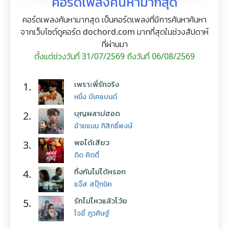
คอร์ดเพลงค้นหามากสุด
คอร์ดเพลงค้นหามากสุด เป็นคอร์ดเพลงที่มีการค้นหาค้นหา
จากเว็บไซต์ดูคอร์ด dochord.com มากที่สุดในช่วงสัปดาห์
ที่ผ่านมา
ตั้งแต่ช่วงวันที่ 31/07/2569 ถึงวันที่ 06/08/2569
เพราะพี่รักจริง
1.
หนึ่ง บีเคแบนด์
บุญผลาบ่ฮอด
2.
อ้ายแมน ภิสิทธิ์พงษ์
พอได้เสียว
3.
ดิด คิตตี้
ทิ้งกันไม่ได้หรอก
4.
แจ๊ส สปุ๊กนิค
รักไม่ไหวแล้วโว้ย
5.
โจอี้ ภูวศิษฐ์