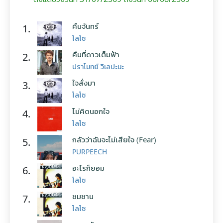
คืนจันทร์
1.
โลโซ
คืนที่ดาวเต็มฟ้า
2.
ปราโมทย์ วิเลปะนะ
ใจสั่งมา
3.
โลโซ
ไม่คิดนอกใจ
4.
โลโซ
กลัวว่าฉันจะไม่เสียใจ (Fear)
5.
PURPEECH
อะไรก็ยอม
6.
โลโซ
ซมซาน
7.
โลโซ