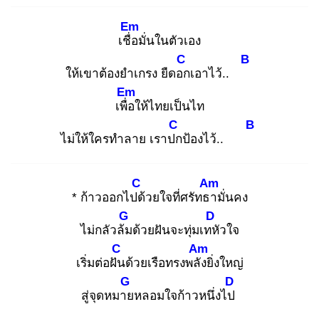
Em
เชื่อ
มั่นในตัวเอง
C
B
ให้เขาต้องยำเกรง ยืดอก
เอาไว้..
Em
เพื่อ
ให้ไทยเป็นไท
C
B
ไม่ให้ใครทำลาย เราปก
ป้องไว้..
C
Am
* ก้าวออกไปด้
วยใจที่ศรัทธา
มั่นคง
G
D
ไม่กลัวล้ม
ด้วยฝันจะทุ่มเทหั
วใจ
C
Am
เริ่มต่อฝัน
ด้วยเรือทรงพลัง
ยิ่งใหญ่
G
D
สู่จุดหมาย
หลอมใจก้าวหนึ่งไป