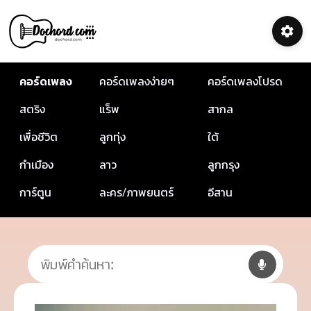
คอร์ดเพลง
คอร์ดเพลงง่ายๆ
คอร์ดเพลงโปรด
สตริง
แร็พ
สากล
เพื่อชีวิต
ลูกทุ่ง
ใต้
กำเมือง
ลาว
ลูกกรุง
การ์ตูน
ละคร/ภาพยนตร์
อีสาน