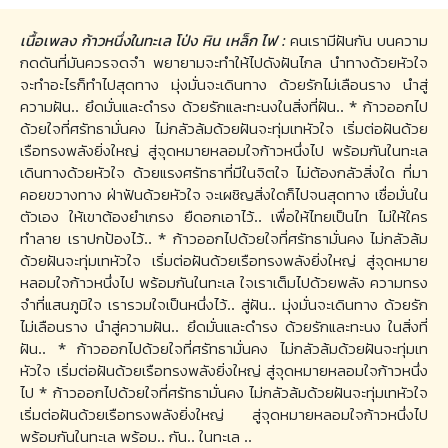
เนื้อเพลง ก้าวหนึ่งในทะเล โป่ง หิน เหล็ก ไฟ :
คนเรามีฝันกัน บนความ
กดดันที่มันควรจดจำ พยายามจะทำให้ไปดังฝันไกล นำทางด้วยหัวใจ
จะทำอะไรก็ทำไปสุดทาง มุ่งมั่นจะเดินทาง ด้วยรักไม่เลือนราง นำสู่
ความฝัน.. ยึดมั่นและดำรง ด้วยรักและทะนงในสิ่งที่ฝัน.. * ก้าวออกไป
ด้วยใจที่ศรัทธามั่นคง ไม่กลัวล้มด้วยฝันจะทุ่มเทหัวใจ เริ่มต่อฝันด้วย
เรือทรงพลังยิ่งใหญ่ สู่จุดหมายหลอมใจก้าวหนึ่งไป พร้อมกันในทะเล
เดินทางด้วยหัวใจ ด้วยแรงศรัทธาที่มีในจิตใจ ไม่ต้องกลัวสิ่งใด ที่มา
คอยขวางทาง ฝ่าฟันด้วยหัวใจ จะเผชิญสิ่งใดก็ไปจนสุดทาง เชื่อมั่นใน
ตัวเอง ให้เขาต้องยำเกรง ยืดอกเอาไว้.. เพื่อให้ไทยเป็นไท ไม่ให้ใคร
ทำลาย เราปกป้องไว้.. * ก้าวออกไปด้วยใจที่ศรัทธามั่นคง ไม่กลัวล้ม
ด้วยฝันจะทุ่มเทหัวใจ เริ่มต่อฝันด้วยเรือทรงพลังยิ่งใหญ่ สู่จุดหมาย
หลอมใจก้าวหนึ่งไป พร้อมกันในทะเล ใจเราเต็มไปด้วยพลัง ความทรง
จำที่แสนภูมิใจ เรารวมใจเป็นหนึ่งไว้.. สู่ฝัน.. มุ่งมั่นจะเดินทาง ด้วยรัก
ไม่เลือนราง นำสู่ความฝัน.. ยึดมั่นและดำรง ด้วยรักและทะนง ในสิ่งที่
ฝัน.. * ก้าวออกไปด้วยใจที่ศรัทธามั่นคง ไม่กลัวล้มด้วยฝันจะทุ่มเท
หัวใจ เริ่มต่อฝันด้วยเรือทรงพลังยิ่งใหญ่ สู่จุดหมายหลอมใจก้าวหนึ่ง
ไป * ก้าวออกไปด้วยใจที่ศรัทธามั่นคง ไม่กลัวล้มด้วยฝันจะทุ่มเทหัวใจ
เริ่มต่อฝันด้วยเรือทรงพลังยิ่งใหญ่ สู่จุดหมายหลอมใจก้าวหนึ่งไป
พร้อมกันในทะเล พร้อม.. กัน.. ในทะเล ..