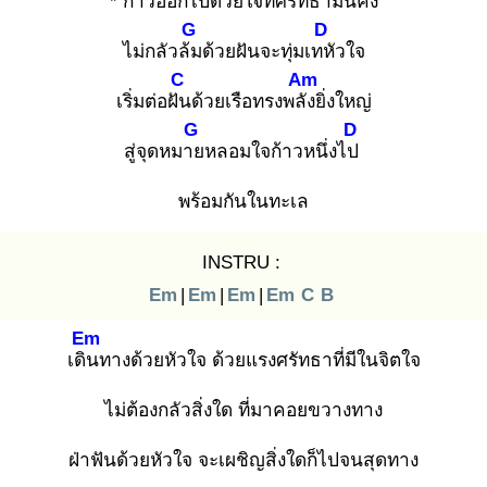
* ก้าวออกไปด้
วยใจที่ศรัทธา
มั่นคง
G
D
ไม่กลัวล้ม
ด้วยฝันจะทุ่มเทหั
วใจ
C
Am
เริ่มต่อฝัน
ด้วยเรือทรงพลัง
ยิ่งใหญ่
G
D
สู่จุดหมาย
หลอมใจก้าวหนึ่งไป
พร้อมกันในทะเล
INSTRU :
Em
|
Em
|
Em
|
Em
C
B
Em
เดิน
ทางด้วยหัวใจ ด้วยแรงศรัทธาที่มีในจิตใจ
ไม่ต้องกลัวสิ่งใด ที่มาคอยขวางทาง
ฝ่าฟันด้วยหัวใจ จะเผชิญสิ่งใดก็ไปจนสุดทาง