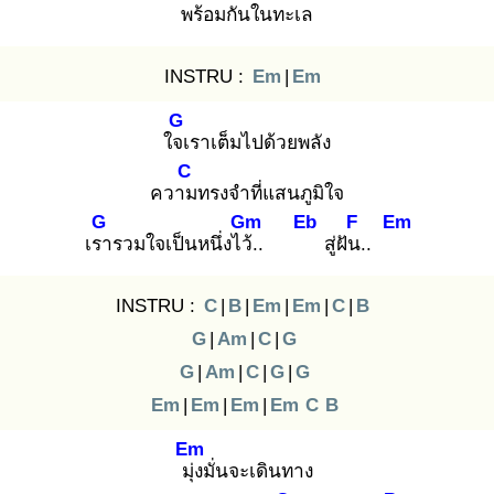
พร้อมกันในทะเล
INSTRU :
Em
|
Em
G
ใจเ
ราเต็มไปด้วยพลัง
C
ความ
ทรงจำที่แสนภูมิใจ
G
Gm
Eb
F
Em
เรา
รวมใจเป็นหนึ่งไว้.
.
สู่ฝัน.
.
INSTRU :
C
|
B
|
Em
|
Em
|
C
|
B
G
|
Am
|
C
|
G
G
|
Am
|
C
|
G
|
G
Em
|
Em
|
Em
|
Em
C
B
Em
มุ่ง
มั่นจะเดินทาง