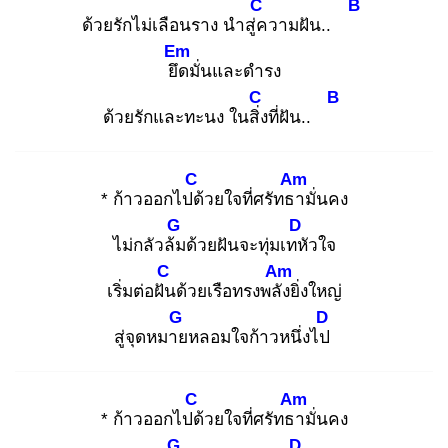
C
B
ด้วยรักไม่เลือนราง นำสู่ค
วามฝัน..
Em
ยึด
มั่นและดำรง
C
B
ด้วยรักและทะนง ในสิ่ง
ที่ฝัน..
C
Am
* ก้าวออกไปด้
วยใจที่ศรัทธา
มั่นคง
G
D
ไม่กลัวล้ม
ด้วยฝันจะทุ่มเทหั
วใจ
C
Am
เริ่มต่อฝัน
ด้วยเรือทรงพลัง
ยิ่งใหญ่
G
D
สู่จุดหมาย
หลอมใจก้าวหนึ่งไป
C
Am
* ก้าวออกไปด้
วยใจที่ศรัทธา
มั่นคง
G
D