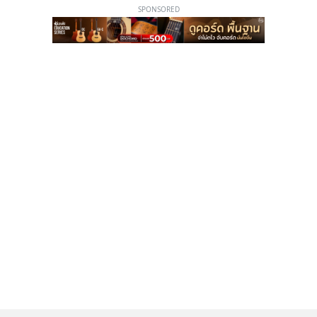
SPONSORED