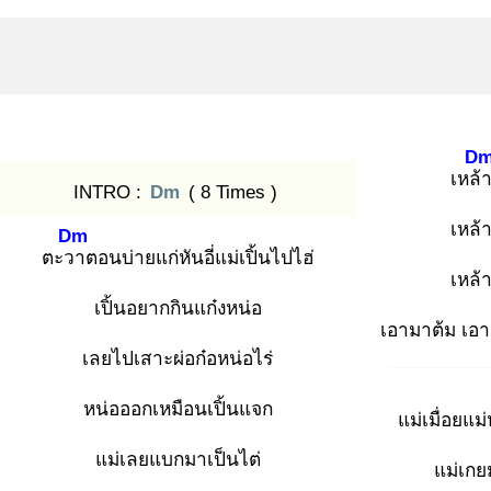
D
เหล้
INTRO :
Dm
( 8 Times )
เหล้า
Dm
ตะวา
ตอนบ่ายแก่หันอี่แม่เปิ้นไปไฮ่
เหล้า
เปิ้นอยากกินแก๋งหน่อ
เอามาต้ม เอา
เลยไปเสาะผ่อก๋อหน่อไร่
หน่อออกเหมือนเปิ้นแจก
แม่เมื่อยแม
แม่เลยแบกมาเป็นไต่
แม่เกยมา