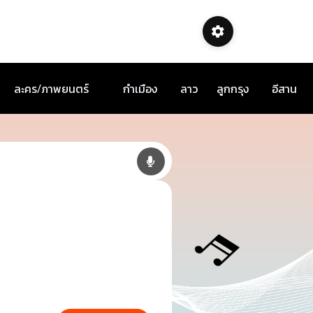
ละคร/ภาพยนตร์
กำเมือง
ลาว
ลูกกรุง
อีสาน