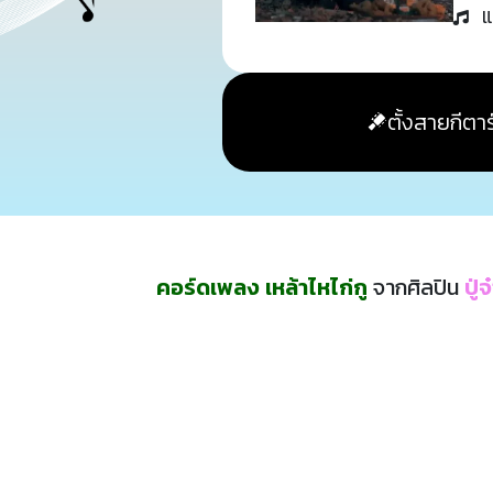
แ
ตั้งสายกีตาร
คอร์ดเพลง เหล้าไหไก่กู
จากศิลปิน
ปู่