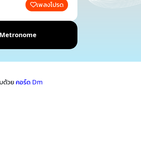
เพลงโปรด
Metronome
อบด้วย
คอร์ด Dm