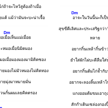
ก่ถ้าจะไหว้สูต้องถ้าเมื่อ
Dm
ยแต้ แม้ว่ามันจะบะน่าเจื้อ
อา
จะในวันนี้นะก็เป็
สุขขีดีเลิศและประเสริฐกว่า
Dm
อเมื่อ
เห็นแม่เมื่อย
หลาย
ะหมอเมื่อนิมิตมอง
อยากกิ๋นเหล้ากิ๋นข้าว
ีหมอเมื่อมองมองมามิคิดซอง
ยำใส่ผักไผ่บะดีลืมใส่
มายมองไม่มัวหมองไม่คิดทอง
อยากกิ๋นต้มไก่จ้ำกับน
ายมุ่งมาหมายมั่น
อยากจะลองลิ้มเหล้า
่วนกั๋นผมเลยคิดตรอง
แกงออมต้มขมเอาถุ
สักกำเดินเซล่องกองปิ
m