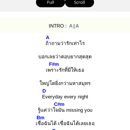
Full
Scroll
INTRO :
A
|
A
A
ถ้า
ถามว่ารักเท่าไร
บอกเลยว่าตอบยากสุดสุด
F#m
เพรา
ะรักที่มีให้เธอ
ใหญ่โตยิ่งกว่ามหาสมุทร
D
Ev
eryday every night
C#m
รู้แค่ว่าใจมั
น missing you
Bm
เชื่อ
ฉันได้ เชื่อฉันได้เลยเธอ