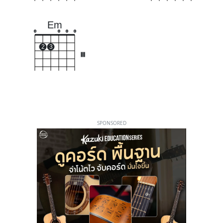
Em
o
o
o
o
2
3
III
SPONSORED