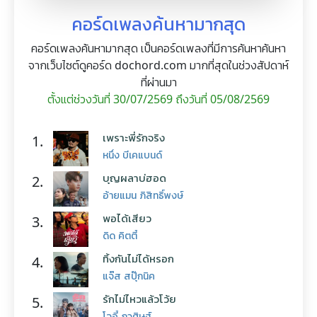
คอร์ดเพลงค้นหามากสุด
คอร์ดเพลงค้นหามากสุด เป็นคอร์ดเพลงที่มีการค้นหาค้นหา
จากเว็บไซต์ดูคอร์ด dochord.com มากที่สุดในช่วงสัปดาห์
ที่ผ่านมา
ตั้งแต่ช่วงวันที่ 30/07/2569 ถึงวันที่ 05/08/2569
เพราะพี่รักจริง
1.
หนึ่ง บีเคแบนด์
บุญผลาบ่ฮอด
2.
อ้ายแมน ภิสิทธิ์พงษ์
พอได้เสียว
3.
ดิด คิตตี้
ทิ้งกันไม่ได้หรอก
4.
แจ๊ส สปุ๊กนิค
รักไม่ไหวแล้วโว้ย
5.
โจอี้ ภูวศิษฐ์