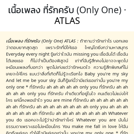
เนื้อเพลง ที่รักครับ (Only One) ·
ATLAS
เนื้อเพลง ที่รักครับ (Only One) ATLAS :
ถ้าถามว่ารักเท่าไร บอกเลย
ว่าตอบยากสุดสุด เพราะรักที่มีให้เธอ ใหญ่โตยิ่งกว่ามหาสมุทร
Everyday every night รู้แค่ว่าใจมัน missing you เชื่อฉันได้ เชื่อฉัน
ได้เลยเธอ ก็ไม่จำเป็นต้องพิสูจน์ เท่าที่ฉันรู้สึกคงไม่อาจจะพูดไป
เหมือนเพลงที่บอกว่า พูดไม่เก่งแต่ว่ารักหมดใจ ความรู้สึกพิเศษที่ไม่
เคยจะให้ใคร แบบว่าสิ่งที่เกิดก็ไม่รู้จะเรียกไง Baby you’re my sky
And let me be your sky ฉันก็รู้แค่นี้ว่ามีแต่เธอเท่านั้น you’re my
only one * ที่รักครับ ah ah ah ah ah only you ที่รักครับ ah ah
ah ah ah only you ที่รักครับ คำเดียวที่อยู่ในใจ คนเดียวไม่แบ่งให้
ใคร แค่นี้คงพอเข้าใจ you are mine ที่รักครับ ah ah ah ah ah ah
ah ah ที่รักครับ ah ah ah ah ah ah ah ah only you ah ah ah
ah ah ah ah ah ที่รักครับ ah ah ah ah ah ah ah ah Whatever
you do เธอคงจะไม่รู้ว่าน่ารักเท่าไหร่ Whatever you are มันไม่
ธรรมดาเพราะเธอไม่เหมือนใคร You make me fall in love ให้ฉัน
คิดถึงแค่เธอ ทำให้ใจมีแค่เธอเท่านั้น you’re my only one * ที่รัก