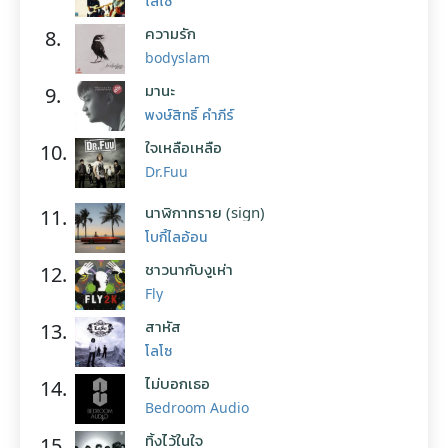
โลโซ
ความรัก
8.
bodyslam
มานะ
9.
พงษ์สิทธิ์ คำภีร์
ใจเหลือเหลือ
10.
Dr.Fuu
นาฬิกาทราย (sign)
11.
โบกี้ไลอ้อน
ชาวนากับงูเห่า
12.
Fly
สาหัส
13.
โลโซ
ไม่บอกเธอ
14.
Bedroom Audio
ทิ้งไว้ในใจ
15.