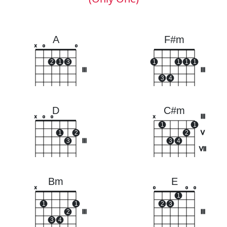
A
F#m
x
o
o
2
1
3
1
1
1
1
III
III
3
4
D
C#m
III
x
o
o
x
1
1
1
2
2
V
3
III
3
4
VII
Bm
E
x
o
o
o
1
1
1
2
3
2
III
III
3
4