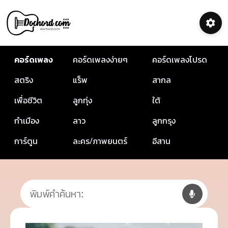
คอร์ดเพลง
คอร์ดเพลงง่ายๆ
คอร์ดเพลงโปรด
สตริง
แร็พ
สากล
เพื่อชีวิต
ลูกทุ่ง
ใต้
กำเมือง
ลาว
ลูกกรุง
การ์ตูน
ละคร/ภาพยนตร์
อีสาน