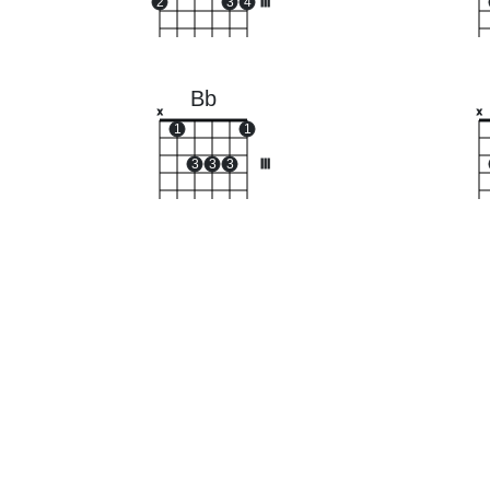
2
3
4
III
Bb
x
x
1
1
3
3
3
III