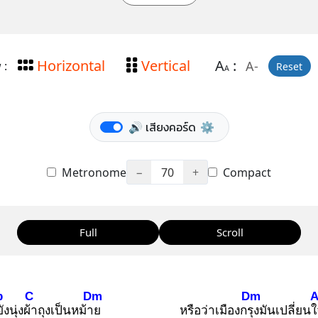
Horizontal
Vertical
A
:
A-
 :
Reset
A
🔊 เสียงคอร์ด
⚙️
Metronome
−
70
+
Compact
Full
Scroll
b
C
Dm
Dm
ยั
งนุ่งผ้า
ถุงเป็นหม้าย
หรือว่าเมืองกรุง
มันเปลี่ยนใ