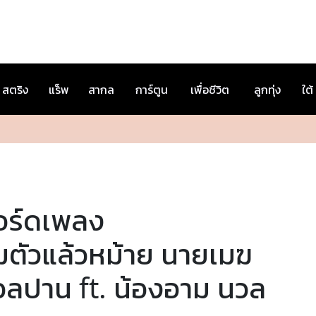
สตริง
แร็พ
สากล
การ์ตูน
เพื่อชีวิต
ลูกทุ่ง
ใต้
อร์ดเพลง
มตัวแล้วหม้าย นายเมฆ
วลปาน ft. น้องอาม นวล