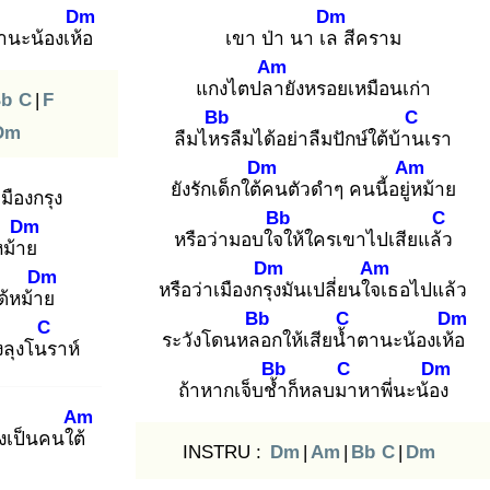
Dm
Dm
านะน้องเห้อ
เขา ป่า นา เล
สีคราม
Am
แกงไตปลา
ยังหรอยเหมือนเก่า
b
C
|
F
Bb
C
Dm
ลืมไหร
ลืมได้อย่าลืมปักษ์ใต้บ้าน
เรา
Dm
Am
ยังรักเด็กใต้ค
นตัวดำๆ คนนี้อยู่ห
ม้าย
มืองกรุง
Bb
C
Dm
หรือว่ามอบใจใ
ห้ใครเขาไปเสียแล้ว
หม้าย
Dm
Am
Dm
หรือว่าเมืองกรุง
มันเปลี่ยนใจเ
ธอไปแล้ว
ด้หม้าย
Bb
C
Dm
C
ระวังโดนหลอ
กให้เสียน้ำ
ตานะน้องเห้อ
ังลุงโนร
าห์
Bb
C
Dm
ถ้าหากเจ็บช้ำ
ก็หลบมา
หาพี่นะน้อง
Am
ังเป็นคนใต้
INSTRU :
Dm
|
Am
|
Bb
C
|
Dm