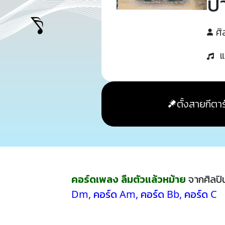
ป
ศิ
แ
ตั้งสายกีตาร
คอร์ดเพลง ลืมตัวแล้วหม้าย
จากศิลป
Dm
,
คอร์ด Am
,
คอร์ด Bb
,
คอร์ด C