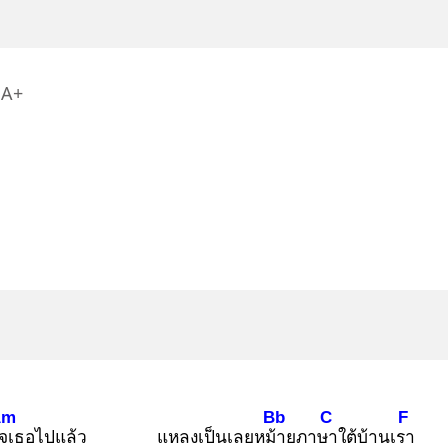
A+
Am
Bb
C
F
จเ
ธอไปแล้ว
แหลงเป็นเลยหม้า
ยภาษา
ใต้บ้านเรา