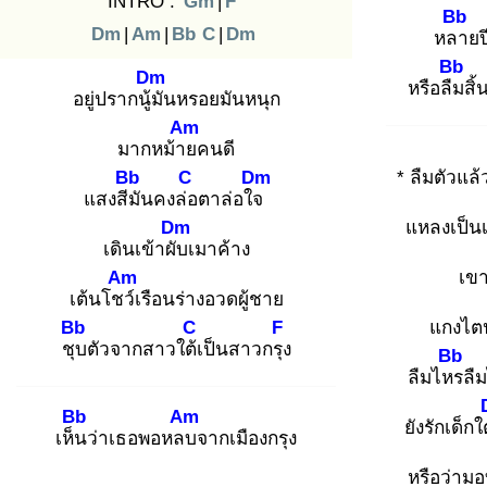
INTRO :
Gm
|
F
Bb
Dm
|
Am
|
Bb
C
|
Dm
หลา
ยป
Bb
Dm
หรือลืม
สิ้
อยู่ปรากนู้มั
นหรอยมันหนุก
Am
มากหม้าย
คนดี
Bb
C
Dm
* ลืมตัวแล้
แสงสีมั
นคงล่อ
ตาล่อใจ
Dm
แหลงเป็น
เดินเข้าผับ
เมาค้าง
Am
เขา
เต้นโชว์
เรือนร่างอวดผู้ชาย
Bb
C
F
แกงไต
ชุบ
ตัวจากสาวใต้เ
ป็นสาวกรุง
Bb
ลืมไหร
ลืม
Bb
Am
ยังรักเด็กใ
เห็น
ว่าเธอพอหลบ
จากเมืองกรุง
หรือว่าม