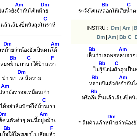
Am
Dm
Bb
C
ีแล้วยังจำ
กันได้หม้าย
ระวังโดนหลอ
กให้เสียน้ำ
ต
C
นแล้วเสียงปี่หนังลุงโนร
าห์
INSTRU :
Dm
|
Am
|
B
Dm
|
Am
|
Bb
C
|
Dm
Am
Bb
Am
วหม้า
ยว่าน้องยังเป็นคนใต้
เห็น
ว่าเธอพอหลบ
จากเ
Bb
C
F
Bb
C
เลยหม้า
ยภาษา
ใต้บ้านเรา
ไม่รู้ยั
งนุ่งผ้า
ถุงเป็น
Dm
Bb
Am
 ป่า นา เล
สีคราม
หลา
ยปีแล้วยังจำ
กันไ
Am
Bb
ปลา
ยังหรอยเหมือนเก่า
หรือลืม
สิ้นแล้วเสียงปี่หน
C
ได้อย่าลืมปักษ์ใต้บ้าน
เรา
Dm
Am
Dm
ต้ค
นตัวดำๆ คนนี้อยู่ห
ม้าย
* ลืมตัวแล้วหม้า
ยว่าน้องย
Bb
F
อบใจใ
ห้ใครเขาไปเสียแล้ว