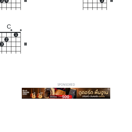
3
4
III
3
III
C
o
o
1
2
3
III
SPONSORED