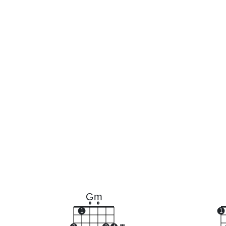
Gm
o
o
1
1