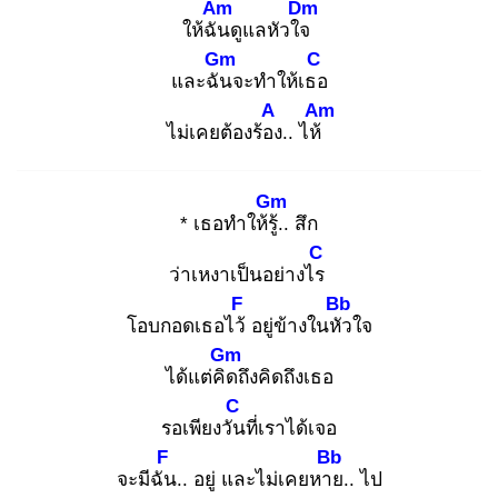
Am
Dm
ให้ฉัน
ดูแลหัวใจ
Gm
C
และฉัน
จะทำให้เธอ
A
Am
ไม่เคยต้องร้อง
.. ไห้
Gm
* เธอทำให้รู้.
. สึก
C
ว่าเหงาเป็นอย่างไร
F
Bb
โอบกอดเธอไว้
อยู่ข้างในหัว
ใจ
Gm
ได้แต่คิด
ถึงคิดถึงเธอ
C
รอเพียงวัน
ที่เราได้เจอ
F
Bb
จะมีฉัน
.. อยู่ และไม่เคยหาย
.. ไป