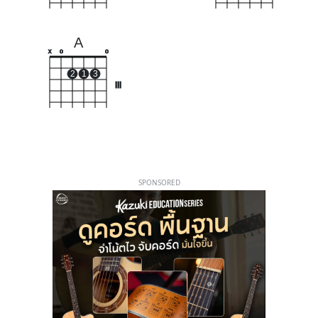
A
x
o
o
2
1
3
III
SPONSORED