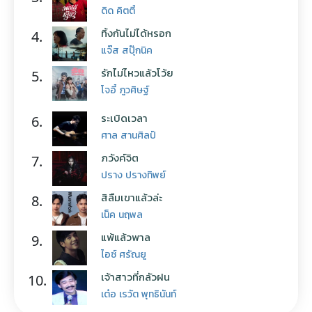
ดิด คิตตี้
ทิ้งกันไม่ได้หรอก
4.
แจ๊ส สปุ๊กนิค
รักไม่ไหวแล้วโว้ย
5.
โจอี้ ภูวศิษฐ์
ระเบิดเวลา
6.
ศาล สานศิลป์
ภวังค์จิต
7.
ปราง ปรางทิพย์
สิลืมเขาแล้วล่ะ
8.
เน็ค นฤพล
แพ้แล้วพาล
9.
ไอซ์ ศรัณยู
เจ้าสาวที่กลัวฝน
10.
เต๋อ เรวัต พุทธินันท์