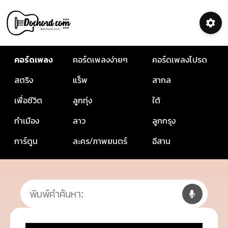
คอร์ดเพลง
คอร์ดเพลงง่ายๆ
คอร์ดเพลงโปรด
สตริง
แร็พ
สากล
เพื่อชีวิต
ลูกทุ่ง
ใต้
กำเมือง
ลาว
ลูกกรุง
การ์ตูน
ละคร/ภาพยนตร์
อีสาน