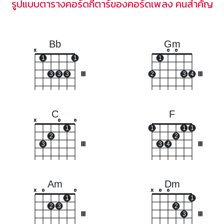
รูปแบบตารางคอร์ดกีตาร์ของคอร์ดเพลง คนสำคัญ
Bb
Gm
x
o
o
1
1
1
3
3
3
III
2
3
4
III
C
F
x
o
o
1
1
1
1
2
2
3
III
3
4
III
Am
Dm
x
o
o
x
o
o
1
1
2
3
2
III
3
III