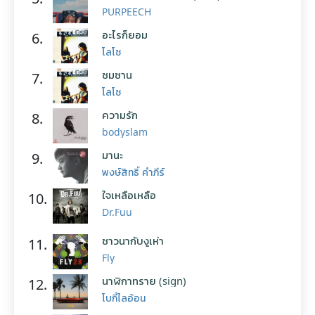
PURPEECH
อะไรก็ยอม
6.
โลโซ
ซมซาน
7.
โลโซ
ความรัก
8.
bodyslam
มานะ
9.
พงษ์สิทธิ์ คำภีร์
ใจเหลือเหลือ
10.
Dr.Fuu
ชาวนากับงูเห่า
11.
Fly
นาฬิกาทราย (sign)
12.
โบกี้ไลอ้อน