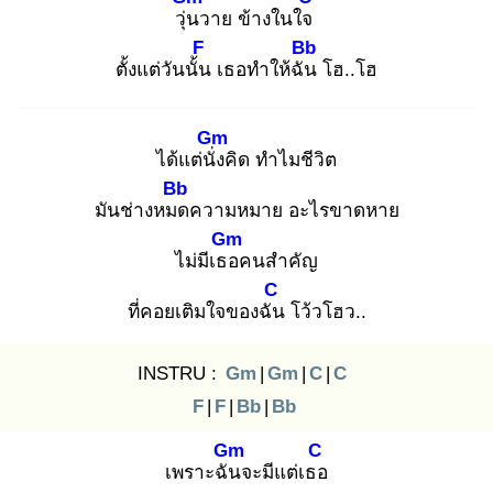
วุ่น
วาย ข้างในใจ
F
Bb
ตั้งแต่วันนั้น
เธอทำให้ฉัน
โฮ..โฮ
Gm
ได้แต่นั่ง
คิด ทำไมชีวิต
Bb
มันช่างหมด
ความหมาย อะไรขาดหาย
Gm
ไม่มีเธอ
คนสำคัญ
C
ที่คอยเติมใจของฉัน
โว้วโฮว..
INSTRU :
Gm
|
Gm
|
C
|
C
F
|
F
|
Bb
|
Bb
Gm
C
เพราะฉัน
จะมีแต่เธอ