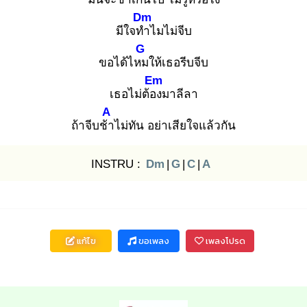
Dm
มีใจทำ
ไมไม่จีบ
G
ขอได้ไหม
ให้เธอรีบจีบ
Em
เธอไม่ต้อง
มาลีลา
A
ถ้าจีบช้า
ไม่ทัน อย่าเสียใจแล้วกัน
INSTRU :
Dm
|
G
|
C
|
A
แก้ไข
ขอเพลง
เพลงโปรด