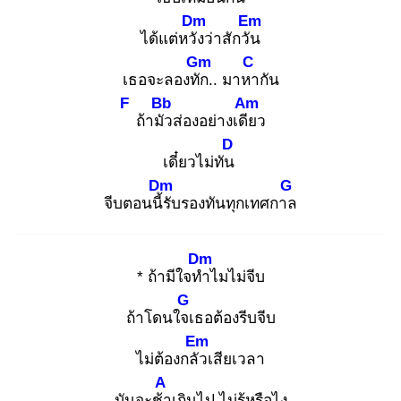
Dm
Em
ได้แต่หวัง
ว่าสักวัน
Gm
C
เธอจะลองทัก
.. มาหา
กัน
F
Bb
Am
ถ้ามัว
ส่องอย่างเดีย
ว
D
เดี๋ยวไม่ทัน
Dm
G
จีบตอนนี้รั
บรองทันทุกเทศกาล
Dm
* ถ้ามีใจทำ
ไมไม่จีบ
G
ถ้าโดนใจเ
ธอต้องรีบจีบ
Em
ไม่ต้องกลัว
เสียเวลา
A
มันจะช้า
เกินไป ไม่รู้หรือไง