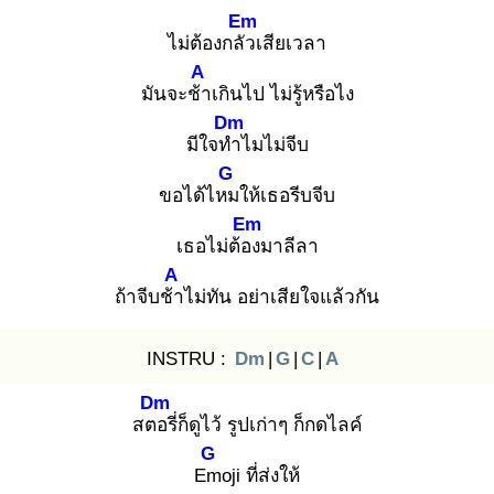
Em
ไม่ต้องกลัว
เสียเวลา
A
มันจะช้า
เกินไป ไม่รู้หรือไง
Dm
มีใจทำ
ไมไม่จีบ
G
ขอได้ไหม
ให้เธอรีบจีบ
Em
เธอไม่ต้อง
มาลีลา
A
ถ้าจีบช้า
ไม่ทัน อย่าเสียใจแล้วกัน
INSTRU :
Dm
|
G
|
C
|
A
Dm
สตอ
รี่ก็ดูไว้ รูปเก่าๆ ก็กดไลค์
G
Em
oji ที่ส่งให้