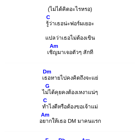
(ไม่ได้คิดอะไรหรอ)
C
รู้ว่
าเธอน่ะฟอร์มเยอะ
แปลว่าเธอไม่ต้องเขิน
Am
เชิญ
มาเจอตัวๆ สักที
Dm
เธอ
หายไปคงคิดถึงจะแย่
G
ไม่ไ
ด้คุยคงต้องเหงาแน่ๆ
C
ทำ
ไงดีหรือต้องขอเจ้าแม่
Am
อยา
กให้เธอ DM มาคนแรก