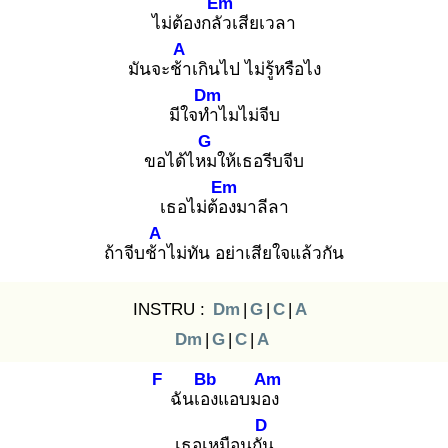
Em
ไม่ต้องกลัว
เสียเวลา
A
มันจะช้า
เกินไป ไม่รู้หรือไง
Dm
มีใจทำ
ไมไม่จีบ
G
ขอได้ไหม
ให้เธอรีบจีบ
Em
เธอไม่ต้อง
มาลีลา
A
ถ้าจีบช้า
ไม่ทัน อย่าเสียใจแล้วกัน
INSTRU :
Dm
|
G
|
C
|
A
Dm
|
G
|
C
|
A
F
Bb
Am
ฉันเอง
แอบมอง
D
เธอเหมือนกัน