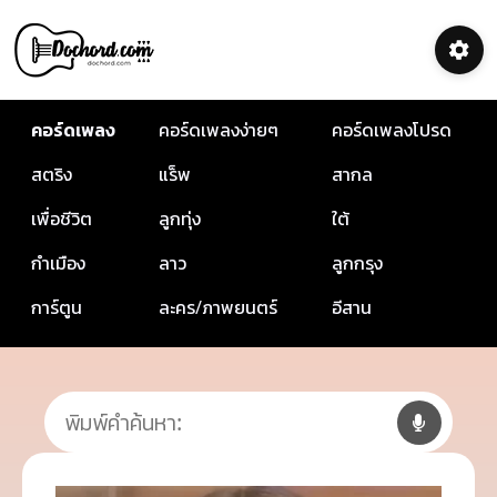
คอร์ดเพลง
คอร์ดเพลงง่ายๆ
คอร์ดเพลงโปรด
สตริง
แร็พ
สากล
เพื่อชีวิต
ลูกทุ่ง
ใต้
กำเมือง
ลาว
ลูกกรุง
การ์ตูน
ละคร/ภาพยนตร์
อีสาน