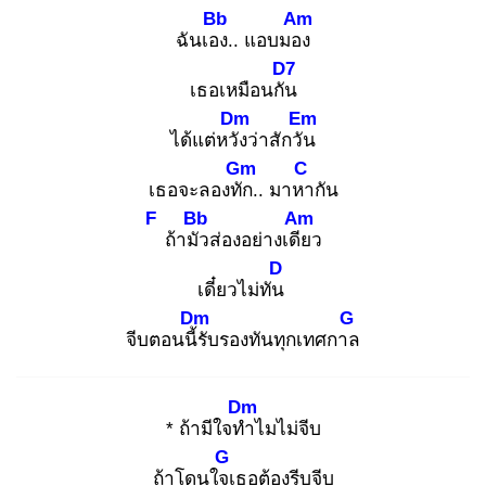
Bb
Am
ฉันเอง
.. แอบมอง
D7
เธอเหมือนกัน
Dm
Em
ได้แต่หวัง
ว่าสักวัน
Gm
C
เธอจะลองทัก
.. มาหา
กัน
F
Bb
Am
ถ้ามัว
ส่องอย่างเดีย
ว
D
เดี๋ยวไม่ทัน
Dm
G
จีบตอนนี้รั
บรองทันทุกเทศกาล
Dm
* ถ้ามีใจทำ
ไมไม่จีบ
G
ถ้าโดนใจเ
ธอต้องรีบจีบ