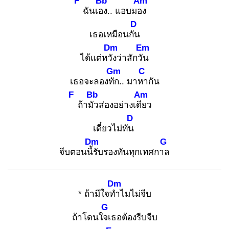
F
Bb
Am
ฉันเอง
.. แอบมอง
D
เธอเหมือนกัน
Dm
Em
ได้แต่หวัง
ว่าสักวัน
Gm
C
เธอจะลองทัก
.. มาหา
กัน
F
Bb
Am
ถ้ามัว
ส่องอย่างเดีย
ว
D
เดี๋ยวไม่ทัน
Dm
G
จีบตอนนี้รั
บรองทันทุกเทศกาล
Dm
* ถ้ามีใจทำ
ไมไม่จีบ
G
ถ้าโดนใจเ
ธอต้องรีบจีบ