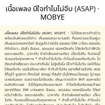
เนื้อเพลง มีใจทำไมไม่จีบ (ASAP) ·
MOBYE
เนื้อเพลง มีใจทำไมไม่จีบ (ASAP) MOBYE :
ไม่ได้อยากจะก้าวร้าว
พร้อมรับผิดชอบใช่ป่าว เห็นเธอมองมานานแล้ว ก็เธอน่ะรออะไรอยู่นะ
เห็นเธอน่ะคอยกดไลก์ ฉันดูแล้วว่ามันใช่ เธอลอง DM มาไหม คอมเม้น
ท์กันไปมา.. มันช้า ฉันเอง.. แอบมอง เธอเหมือนกัน ได้แต่หวังว่าสักวัน
เธอจะลองทัก.. มาหากัน ถ้ามัวส่องอย่างเดียว เดี๋ยวไม่ทัน จีบตอนนี้
รับรองทันทุกเทศกาล * ถ้ามีใจทำไมไม่จีบ ถ้าโดนใจเธอต้องรีบจีบ ไม่
ต้องกลัวเสียเวลา มันจะช้าเกินไป ไม่รู้หรือไง มีใจทำไมไม่จีบ ขอได้ไหม
ให้เธอรีบจีบ เธอไม่ต้องมาลีลา ถ้าจีบช้าไม่ทัน อย่าเสียใจแล้วกัน สตอ
รี่ก็ดูไว้ รูปเก่าๆ ก็กดไลค์ Emoji ที่ส่งให้ (ไม่ได้คิดอะไรหรอ) รู้ว่าเธอ
น่ะฟอร์มเยอะ แปลว่าเธอไม่ต้องเขิน เชิญมาเจอตัวๆ สักที เธอหายไป
คงคิดถึงจะแย่ ไม่ได้คุยคงต้องเหงาแน่ๆ ทำไงดีหรือต้องขอเจ้าแม่
อยากให้เธอ DM มาคนแรก ฉันเอง.. แอบมอง เธอเหมือนกัน ได้แต่
หวังว่าสักวัน เธอจะลองทัก.. มาหากัน ถ้ามัวส่องอย่างเดียว เดี๋ยว
ไม่ทัน จีบตอนนี้รับรองทันทุกเทศกาล * ถ้ามีใจทำไมไม่จีบ ถ้าโดนใจ