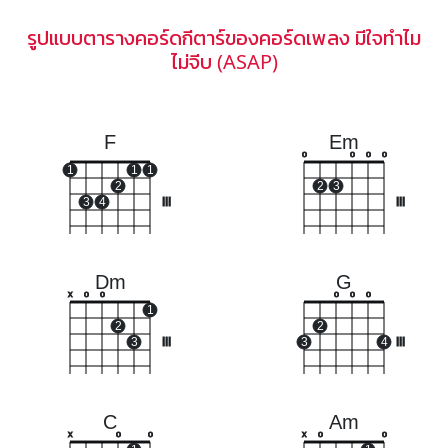
รูปแบบตารางคอร์ดกีตาร์ของคอร์ดเพลง มีใจทำไม
ไม่จีบ (ASAP)
F
Em
o
o
o
o
1
1
1
2
2
3
3
4
III
III
Dm
G
x
o
o
o
o
o
1
2
2
3
III
3
4
III
C
Am
x
o
o
x
o
o