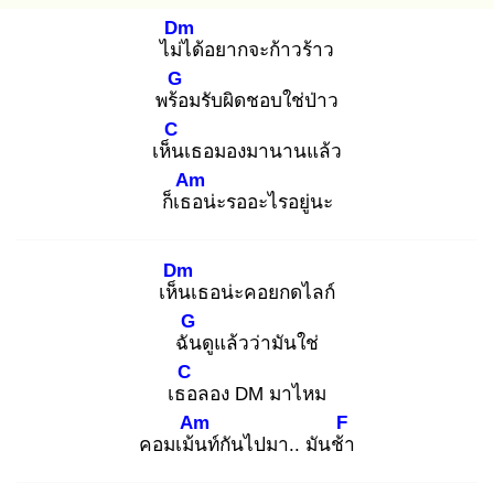
Dm
ไม่ไ
ด้อยากจะก้าวร้าว
G
พร้อ
มรับผิดชอบใช่ป่าว
C
เห็น
เธอมองมานานแล้ว
Am
ก็เธอ
น่ะรออะไรอยู่นะ
Dm
เห็น
เธอน่ะคอยกดไลก์
G
ฉัน
ดูแล้วว่ามันใช่
C
เธอ
ลอง DM มาไหม
Am
F
คอมเม้น
ท์กันไปมา.. มันช้า