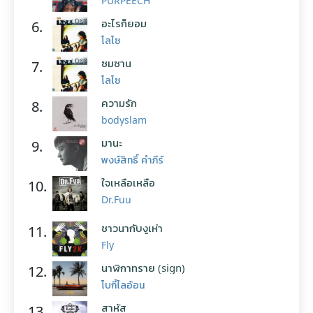
PURPEECH
อะไรก็ยอม
6.
โลโซ
ซมซาน
7.
โลโซ
ความรัก
8.
bodyslam
มานะ
9.
พงษ์สิทธิ์ คำภีร์
ใจเหลือเหลือ
10.
Dr.Fuu
ชาวนากับงูเห่า
11.
Fly
นาฬิกาทราย (sign)
12.
โบกี้ไลอ้อน
สาหัส
13.