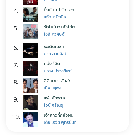
ทิ้งกันไม่ได้หรอก
4.
แจ๊ส สปุ๊กนิค
รักไม่ไหวแล้วโว้ย
5.
โจอี้ ภูวศิษฐ์
ระเบิดเวลา
6.
ศาล สานศิลป์
ภวังค์จิต
7.
ปราง ปรางทิพย์
สิลืมเขาแล้วล่ะ
8.
เน็ค นฤพล
แพ้แล้วพาล
9.
ไอซ์ ศรัณยู
เจ้าสาวที่กลัวฝน
10.
เต๋อ เรวัต พุทธินันท์