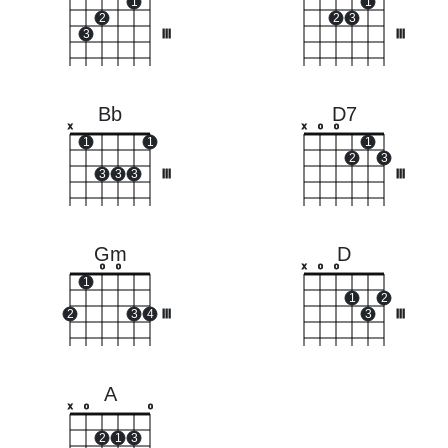
1
1
2
2
3
3
III
III
Bb
D7
x
x
o
o
1
1
1
2
3
3
3
3
III
III
Gm
D
o
o
x
o
o
1
1
2
2
3
4
III
3
III
A
x
o
o
2
1
3