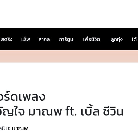
สตริง
แร็พ
สากล
การ์ตูน
เพื่อชีวิต
ลูกทุ่ง
ใต้
อร์ดเพลง
ัญใจ มาณพ ft. เบิ้ล ชีวิน
ลปิน:
มาณพ