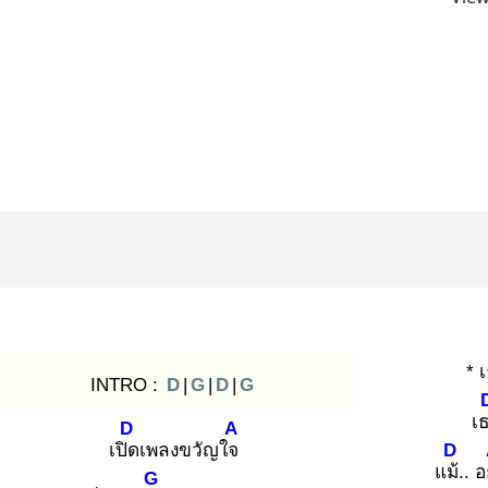
* 
INTRO :
D
|
G
|
D
|
G
เ
D
A
เปิด
เพลงขวัญใจ
D
แม้.
. อย
G