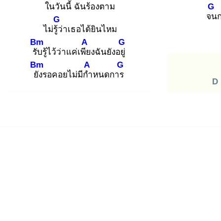
ในวันนี้
ฉันร้อง
ตาม
G
จน
G
ไม่รู้ว่
าเธอได้ยินไหม
Bm
A
G
รับ
รู้ไว้ว่าแค่เพีย
งฉันยังอยู่
Bm
A
G
ยัง
รอคอยไม่มีกำ
หนดการ
D