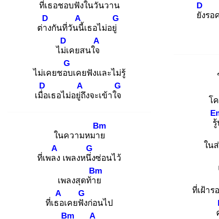
ที่เธอชอบ
ฟังในวันวาน
D
ยัง
รอค
D
A
G
ต่าง
กันที่วันนี้
เธอไม่อยู่
D
A
ไม่เ
คยสนใจ
G
ไม่เคยชอบ
เคยฟังและไม่รู้
D
A
G
เมื่อ
เธอไม่อยู่ถึ
งจะเข้าใจ
โค
E
รู้
Bm
ในความหมาย
ในส
A
G
ที่เพลง
เพลงหนึ่ง
ซ่อนไว้
Bm
เพลงสุดท้าย
ที่เฝ้า
A
G
ที่เธอ
เคยฟัง
ก่อนไป
Bm
A