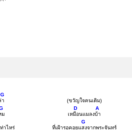
G
ล่า
(ขวัญใจคนเดิม)
G
D
A
หม
เหมือ
นแมลงบ้า
G
เท่าไหร่
ที่เฝ้ารอคอยแสง
จากพระจันทร์