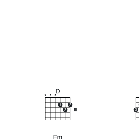
D
x
o
o
1
2
3
III
3
Em