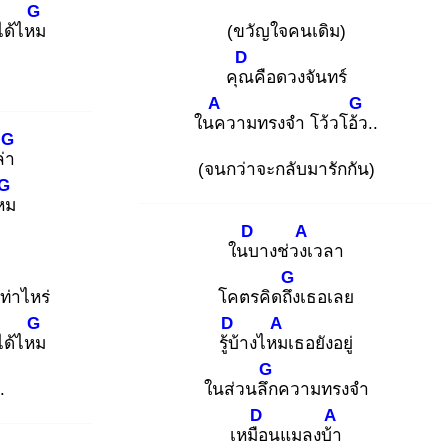
G
ได้ไหม
(ขวัญใจคนเดิม)
D
คุณ
คือดวงจันทร์
A
G
ในค
วามทรงจำ โว้วโอ้ว
..
G
ล่า
(จนกว่าจะกลับมารักกัน)
G
หม
D
A
)
ในบ
างช่วงเ
วลา
G
เท่าไหร่
โคตรคิดถึง
เธอเลย
G
D
A
ได้ไหม
รู้บ้
างไหม
เธอยังอยู่
G
.
ในส่วนลึก
ความทรงจำ
D
A
เหมือ
นแมลงบ้า