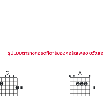
รูปแบบตารางคอร์ดกีตาร์ของคอร์ดเพลง ขวัญใจ
G
A
o
o
o
x
o
o
2
2
1
3
4
III
III