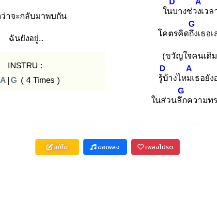
D
A
ในบ
างช่วงเ
วล
กว่าจะกลับมาพบกัน
G
โคตรคิดถึง
เธอเ
ฉันยังอยู่..
(ขวัญใจคนเดิม
INSTRU :
D
A
รู้บ้
างไหมเ
ธอยังอย
A
|
G
( 4 Times )
G
ในส่วนลึก
ความทร
แก้ไข
ขอเพลง
เพลงโปรด