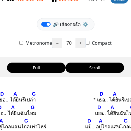
A
🔊 เสียงคอร์ด
⚙️
Metronome
−
70
+
Compact
Full
Scroll
D
A
G
D
A
เธอ
.. ได้ยิ
นรึเปล่า
* เธอ
.. ได้ยิ
นรึเป
D
A
G
D
A
ธอ
.. ได้ยิ
นฉันไหม
เธอ
.. ได้ยิ
นฉันไ
A
G
D
A
G
ู่ไ
กลแสนไกล
เท่าไหร่
แม้.
. อยู่ไ
กลแสนไกล