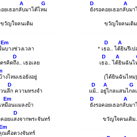
A
G
D
A
อยเธอกลับ
มาได้ไหม
ยัง
รอคอยเธอกลับ
มา
ขวัญใจคนเดิม
ขวัญใจคนเดิม
Em
D
A
ในบ
างช่วงเวลา
* เธอ
.. ได้ยิ
นรึเป
D
D
A
ตรคิดถึง
.. เธอเลย
เธอ
.. ได้ยิ
นฉันไ
m
บ้
างไหมเธอยังอยู่
(ได้ยินฉันไหม
D
D
A
G
่วนลึก
ความทรงจำ
แม้.
. อยู่ไ
กลแสนไกล
Em
D
A
เหมือ
นแมลงบ้า
ยัง
รอคอยเธอกลับ
มา
D
รอคอยแสง
จากพระจันทร์
ขวัญใจคนเดิม.
Em
คุณ
คือดวงจันทร์