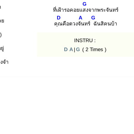
G
า
ที่เฝ้ารอคอยแสง
จากพระจันทร์
D
A
G
ลย
คุณ
คือดวงจัน
ทร์ ฉั
นสิคนบ้า
)
INSTRU :
ู่
D
A
|
G
( 2 Times )
งจำ