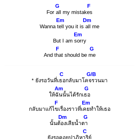
G
F
For all
my mistakes
Em
Dm
Wanna tell
you it is all
me
Em
But I am sor
ry
F
G
And tha
t should be me
C
G/B
* ยังรอวันที่เธอ
กลับมาโคจร
วนมา
Am
G
ให้ฉัน
นั้นได้รักเธอ
F
Em
กลับมาแก้ไขเ
รื่องราวที่เคย
ทำให้เธอ
Dm
G
นั้นต้อง
เสียน้ำตา
C
ยังรอคอยปาฏิหาริ
ย์