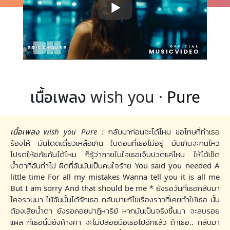
เนื้อเพลง wish you ·
Pure
เนื้อเพลง wish you Pure :
กลับมาก่อนจะได้ไหม ขอโทษที่ทำเธอ
ร้องไห้ มันโดดเดี่ยวเหลือเกิน ในตอนที่เธอไม่อยู่ มันเกินจะทนไหว
โปรดให้อภัยกันได้ไหม ก็รู้ว่าภายในใจเธอเจ็บปวดแค่ไหน ให้ได้เช็ด
น้ำตาที่ฉันทำไป ผิดที่ฉันมันเป็นคนใจร้าย You said you needed A
little time For all my mistakes Wanna tell you it is all me
But I am sorry And that should be me * ยังรอวันที่เธอกลับมา
โคจรวนมา ให้ฉันนั้นได้รักเธอ กลับมาแก้ไขเรื่องราวที่เคยทำให้เธอ นั้น
ต้องเสียน้ำตา ยังรอคอยปาฏิหาริย์ หากมันเป็นจริงขึ้นมา จะลบรอย
แผล ที่เธอนั้นยังค้างคา จะไม่ปล่อยมือเธอไปอีกแล้ว ถ้าเธอ.. กลับมา