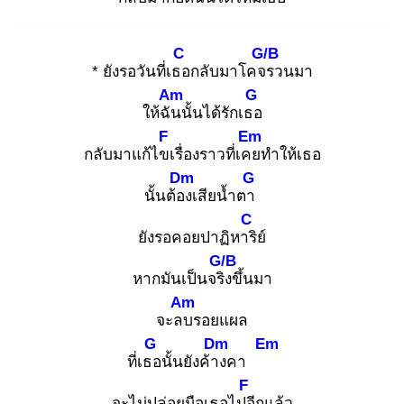
C
G/B
* ยังรอวันที่เธอ
กลับมาโคจร
วนมา
Am
G
ให้ฉัน
นั้นได้รักเธอ
F
Em
กลับมาแก้ไขเ
รื่องราวที่เคย
ทำให้เธอ
Dm
G
นั้นต้อง
เสียน้ำตา
C
ยังรอคอยปาฏิหาริ
ย์
G/B
หากมันเป็นจริง
ขึ้นมา
Am
จะลบ
รอยแผล
G
Dm
Em
ที่เธอ
นั้นยังค้าง
คา
F
จะไม่ปล่อยมือเธอไปอี
กแล้ว