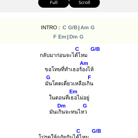
Full
Scroll
INTRO :
C
G/B
|
Am
G
F
Em
|
Dm
G
C
G/B
กลับมาก่อนจะได้ไ
หม
Am
ขอโทษที่ทำเธอร้อง
ไห้
G
F
มัน
โดดเดี่ยวเหลือเกิน
Em
ในตอนที่เธอ
ไม่อยู่
Dm
G
มันเกิน
จะทนไหว
C
G/B
โปรดให้อภัยกันได้ไ
หม