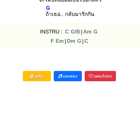
G
ถ้า
เธอ.. กลับมารักกัน
INSTRU :
C
G/B
|
Am
G
F
Em
|
Dm
G
|
C
แก้ไข
ขอเพลง
เพลงโปรด