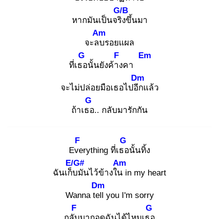
G/B
หากมันเป็นจริง
ขึ้นมา
Am
จะลบ
รอยแผล
G
F
Em
ที่เธอ
นั้นยังค้าง
คา
Dm
จะไม่ปล่อยมือเธอไปอีก
แล้ว
G
ถ้าเธอ
.. กลับมารักกัน
F
G
Eve
rything ที่เธอ
นั้นทิ้ง
E/G#
Am
ฉันเก็บ
มันไว้ข้างใน
in my heart
Dm
Wanna tell
you I'm sorry
F
G
กลับ
มากอดฉันได้ไหมเธอ