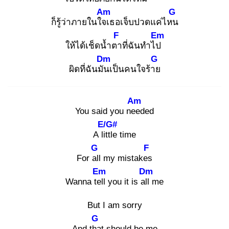
Am
G
ก็รู้ว่าภายในใจเ
ธอเจ็บปวดแค่ไหน
F
Em
ให้ได้เช็ดน้ำตา
ที่ฉันทำไป
Dm
G
ผิดที่ฉันมัน
เป็นคนใจร้าย
Am
You said you nee
ded
E/G#
A litt
le time
G
F
For all
my mistakes
Em
Dm
Wanna tell
you it is all
me
But I am sorry
G
And tha
t should be me