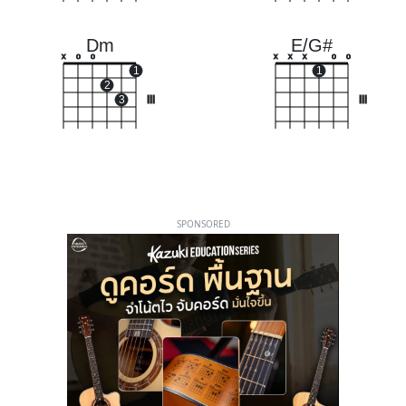
Dm
E/G#
x
o
o
x
x
x
o
o
1
1
2
3
III
III
SPONSORED