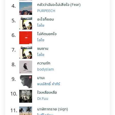
กลัวว่าฉันจะไม่เสียใจ (Fear)
4.
PURPEECH
อะไรก็ยอม
5.
โลโซ
ไม่คิดนอกใจ
6.
โลโซ
ซมซาน
7.
โลโซ
ความรัก
8.
bodyslam
มานะ
9.
พงษ์สิทธิ์ คำภีร์
ใจเหลือเหลือ
10.
Dr.Fuu
นาฬิกาทราย (sign)
11.