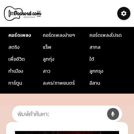
คอร์ดเพลง
คอร์ดเพลงง่ายๆ
คอร์ดเพลงโปรด
สตริง
แร็พ
สากล
เพื่อชีวิต
ลูกทุ่ง
ใต้
กำเมือง
ลาว
ลูกกรุง
การ์ตูน
ละคร/ภาพยนตร์
อีสาน