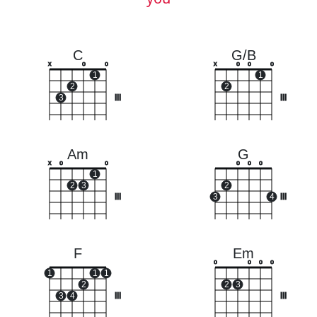
C
G/B
x
o
o
x
o
o
o
1
1
2
2
3
III
III
Am
G
x
o
o
o
o
o
1
2
3
2
III
3
4
III
F
Em
o
o
o
o
1
1
1
2
2
3
3
4
III
III