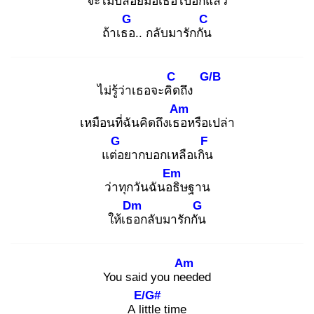
จะไม่ปล่อยมือเธอไปอี
กแล้ว
G
C
ถ้าเธอ
.. กลับมารักกัน
C
G/B
ไม่รู้ว่าเธอจะคิด
ถึง
Am
เหมือนที่ฉันคิดถึงเธอ
หรือเปล่า
G
F
แต่อ
ยากบอกเหลือเกิน
Em
ว่าทุกวันฉันอธิ
ษฐาน
Dm
G
ให้เธอ
กลับมารักกัน
Am
You said you nee
ded
E/G#
A litt
le time