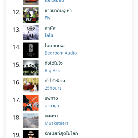
โบกี้ไลอ้อน
ชาวนากับงูเห่า
12.
Fly
สาหัส
13.
โลโซ
ไม่บอกเธอ
14.
Bedroom Audio
ทิ้งไว้ในใจ
15.
Big Ass
ทำได้เพียง
16.
25hours
แพ้ทาง
17.
ลาบานูน
แค่คุณ
18.
Musketeers
รักเมียที่สุดในโลก
19.