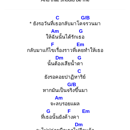
C
G/B
* ยังรอวันที่เธอ
กลับมาโคจร
วนมา
Am
G
ให้ฉัน
นั้นได้รักเธอ
F
Em
กลับมาแก้ไขเ
รื่องราวที่เคย
ทำให้เธอ
Dm
G
นั้นต้อง
เสียน้ำตา
C
ยังรอคอยปาฏิหาริ
ย์
G/B
หากมันเป็นจริง
ขึ้นมา
Am
จะลบ
รอยแผล
G
F
Em
ที่เธอ
นั้นยังค้าง
คา
Dm