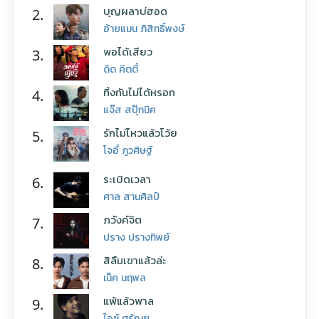
บุญผลาบ่ฮอด
2.
อ้ายแมน ภิสิทธิ์พงษ์
พอได้เสียว
3.
ดิด คิตตี้
ทิ้งกันไม่ได้หรอก
4.
แจ๊ส สปุ๊กนิค
รักไม่ไหวแล้วโว้ย
5.
โจอี้ ภูวศิษฐ์
ระเบิดเวลา
6.
ศาล สานศิลป์
ภวังค์จิต
7.
ปราง ปรางทิพย์
สิลืมเขาแล้วล่ะ
8.
เน็ค นฤพล
แพ้แล้วพาล
9.
ไอซ์ ศรัณยู